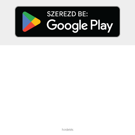
hirdetés