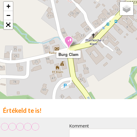
+
−
Burg Clam
Értékeld te is!
Komment