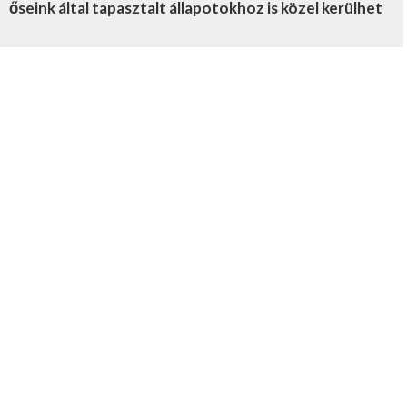
őseink által tapasztalt állapotokhoz is közel kerülhet