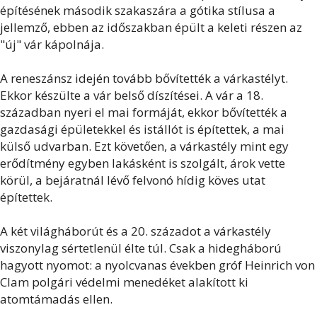
építésének második szakaszára a gótika stílusa a
jellemző, ebben az időszakban épült a keleti részen az
"új" vár kápolnája.
A reneszánsz idején tovább bővítették a várkastélyt.
Ekkor készülte a vár belső díszítései. A vár a 18.
században nyeri el mai formáját, ekkor bővítették a
gazdasági épületekkel és istállót is építettek, a mai
külső udvarban. Ezt követően, a várkastély mint egy
erődítmény egyben lakásként is szolgált, árok vette
körül, a bejáratnál lévő felvonó hídig köves utat
építettek.
A két világháborút és a 20. századot a várkastély
viszonylag sértetlenül élte túl. Csak a hidegháború
hagyott nyomot: a nyolcvanas években gróf Heinrich von
Clam polgári védelmi menedéket alakított ki
atomtámadás ellen.