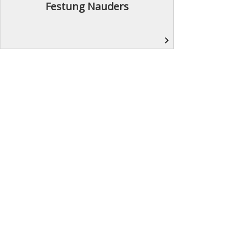
Festung Nauders
navigate_next