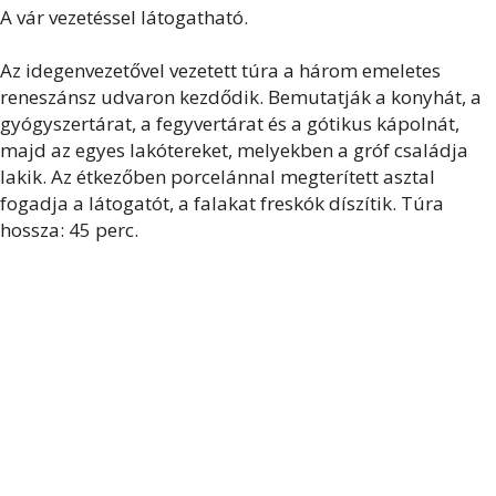
A vár vezetéssel látogatható.
Az idegenvezetővel vezetett túra a három emeletes
reneszánsz udvaron kezdődik. Bemutatják a konyhát, a
gyógyszertárat, a fegyvertárat és a gótikus kápolnát,
majd az egyes lakótereket, melyekben a gróf családja
lakik. Az étkezőben porcelánnal megterített asztal
fogadja a látogatót, a falakat freskók díszítik. Túra
hossza: 45 perc.