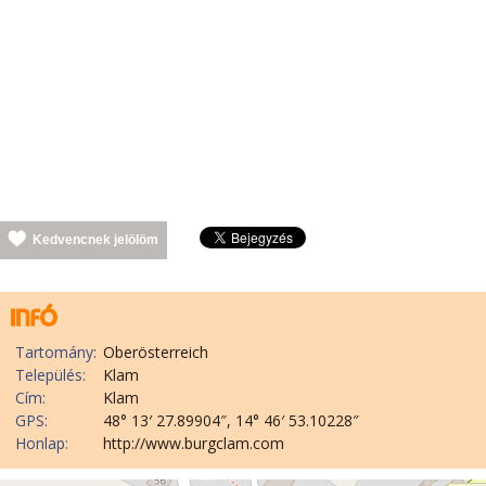
Kedvencnek jelölöm
Tartomány:
Oberösterreich
Település:
Klam
Cím:
Klam
GPS:
48° 13′ 27.89904″, 14° 46′ 53.10228″
Honlap:
http://www.burgclam.com