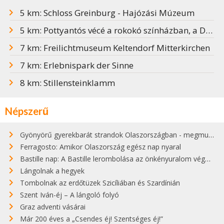
5 km: Schloss Greinburg - Hajózási Múzeum
5 km: Pottyantós vécé a rokokó színházban, a Duna mentén
7 km: Freilichtmuseum Keltendorf Mitterkirchen
7 km: Erlebnispark der Sinne
8 km: Stillensteinklamm
Népszerű
Gyönyörű gyerekbarát strandok Olaszországban - megmutatjuk a 15 legjobbat
Ferragosto: Amikor Olaszország egész nap nyaral
Bastille nap: A Bastille lerombolása az önkényuralom végét jelentette
Lángolnak a hegyek
Tombolnak az erdőtüzek Szicíliában és Szardínián
Szent Iván-éj – A lángoló folyó
Graz adventi vásárai
Már 200 éves a „Csendes éj! Szentséges éj!”