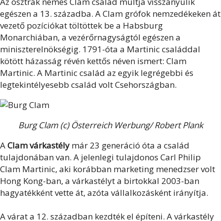
Az osztrák nemes Clam család múltja visszanyúlik
egészen a 13. századba. A Clam grófok nemzedékeken át
vezető pozíciókat töltöttek be a Habsburg
Monarchiában, a vezérőrnagyságtól egészen a
miniszterelnökségig. 1791-óta a Martinic családdal
kötött házasság révén kettős néven ismert: Clam
Martinic. A Martinic család az egyik legrégebbi és
legtekintélyesebb család volt Csehországban.
Burg Clam (c) Österreich Werbung/ Robert Plank
A
Clam várkastély
már 23 generáció óta a család
tulajdonában van. A jelenlegi tulajdonos Carl Philip
Clam Martinic, aki korábban marketing menedzser volt
Hong Kong-ban, a várkastélyt a birtokkal 2003-ban
hagyatékként vette át, azóta vállalkozásként irányítja.
A várat a 12. században kezdték el építeni. A várkastély