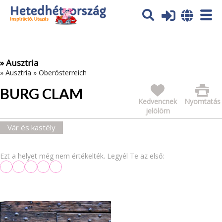
Az oldal sütiket (cookies) használ. További tájékoztatás itt:
Adatvédelmi tájékoztató
Ok
» Ausztria
»
Ausztria
»
Oberösterreich
BURG CLAM
Kedvencnek
Nyomtatás
jelölöm
Vár és kastély
Ezt a helyet még nem értékelték. Legyél Te az első: