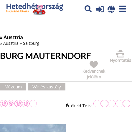
Az oldal sütiket (cookies) használ. További tájékoztatás itt:
Adatvédelmi tájékoztató
Ok
» Ausztria
»
Ausztria
»
Salzburg
BURG MAUTERNDORF
Nyomtatás
Kedvencnek
jelölöm
Múzeum
Vár és kastély
Értékeld Te is: