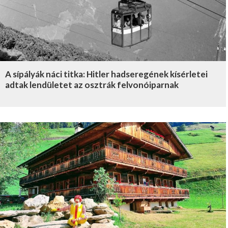
A sípályák náci titka: Hitler hadseregének kísérletei
adtak lendületet az osztrák felvonóiparnak