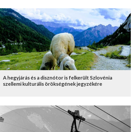
A hegyjárás és a disznótor is felkerült Szlovénia
szellemi kulturális örökségének jegyzékére