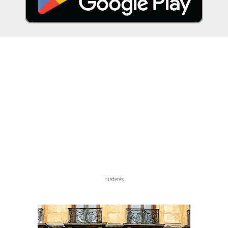
hirdetés