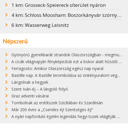
1 km: Grosseck-Speiereck síterület nyáron
4 km: Schloss Moosham: Boszorkányvár szörnyű múlttal
6 km: Wasserweg Leisnitz
Népszerű
Gyönyörű gyerekbarát strandok Olaszországban - megmutatjuk a 15 legjobbat
A cicák világnapján fényképeztük ezt a bokor alatt hűsölő cicát Kisorosziban
Ferragosto: Amikor Olaszország egész nap nyaral
Bastille nap: A Bastille lerombolása az önkényuralom végét jelentette
Lángolnak a hegyek
Szent Iván-éj – A lángoló folyó
Graz adventi vásárai
Tombolnak az erdőtüzek Szicíliában és Szardínián
Már 200 éves a „Csendes éj! Szentséges éj!”
A nyári napforduló éjjelén legendás hegyi tüzek világítják meg Zugspitzét