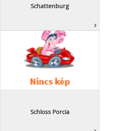
Schattenburg
navigate_next
Schloss Porcia