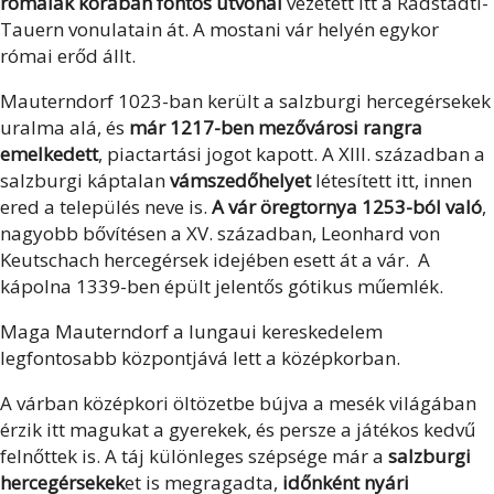
rómaiak korában fontos útvonal
vezetett itt a Radstadti-
Tauern vonulatain át. A mostani vár helyén egykor
római erőd állt.
Mauterndorf 1023-ban került a salzburgi hercegérsekek
uralma alá, és
már 1217-ben mezővárosi rangra
emelkedett
, piactartási jogot kapott. A XIII. században a
salzburgi káptalan
vámszedőhelyet
létesített itt, innen
ered a település neve is.
A vár öregtornya 1253-ból való
,
nagyobb bővítésen a XV. században, Leonhard von
Keutschach hercegérsek idejében esett át a vár. A
kápolna 1339-ben épült jelentős gótikus műemlék.
Maga Mauterndorf a lungaui kereskedelem
legfontosabb központjává lett a középkorban.
A várban középkori öltözetbe bújva a mesék világában
érzik itt magukat a gyerekek, és persze a játékos kedvű
felnőttek is. A táj különleges szépsége már a
salzburgi
hercegérsekek
et is megragadta,
időnként nyári