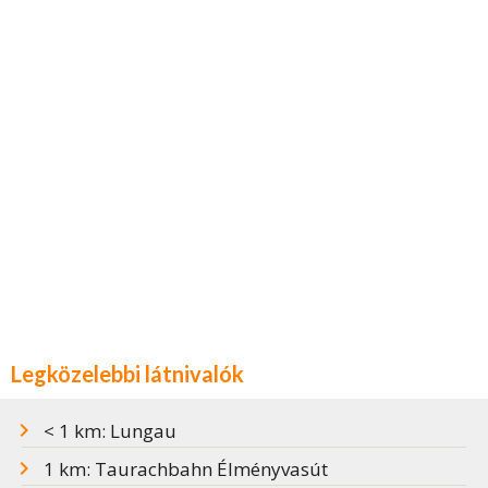
Legközelebbi látnivalók
< 1 km: Lungau
1 km: Taurachbahn Élményvasút