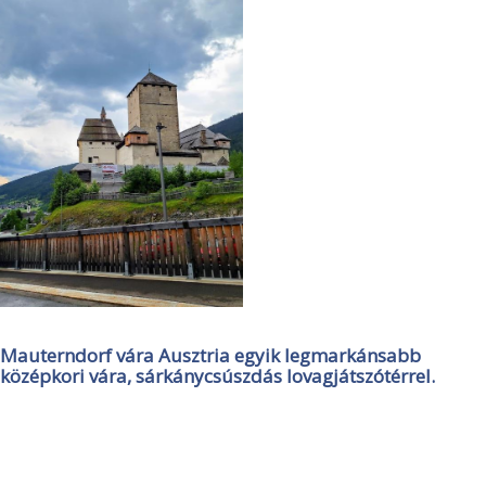
Mauterndorf vára Ausztria egyik legmarkánsabb
középkori vára, sárkánycsúszdás lovagjátszótérrel.