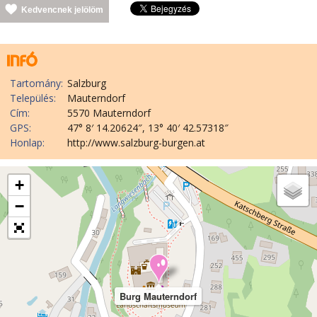
Kedvencnek jelölöm
Tartomány:
Salzburg
Település:
Mauterndorf
Cím:
5570 Mauterndorf
GPS:
47° 8′ 14.20624″, 13° 40′ 42.57318″
Honlap:
http://www.salzburg-burgen.at
+
−
Burg Mauterndorf