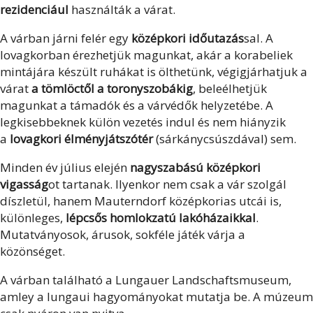
rezidenciául
használták a várat.
A várban járni felér egy
középkori időutazás
sal. A
lovagkorban érezhetjük magunkat, akár a korabeliek
mintájára készült ruhákat is ölthetünk, végigjárhatjuk a
várat
a tömlöctől a toronyszobákig
, beleélhetjük
magunkat a támadók és a várvédők helyzetébe. A
legkisebbeknek külön vezetés indul és nem hiányzik
a
lovagkori élményjátszótér
(sárkánycsúszdával) sem.
Minden év július elején
nagyszabású középkori
vigasság
ot tartanak. Ilyenkor nem csak a vár szolgál
díszletül, hanem Mauterndorf középkorias utcái is,
különleges,
lépcsős homlokzatú lakóházaikkal
.
Mutatványosok, árusok, sokféle játék várja a
közönséget.
A várban található a Lungauer Landschaftsmuseum,
amley a lungaui hagyományokat mutatja be. A múzeum