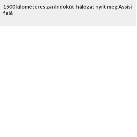
1500 kilométeres zarándokút-hálózat nyílt meg Assisi
felé