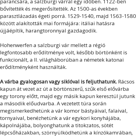
parancsára, a salzburgi várral egy időben. 1122-ben
bővítették és megerősítették. Az 1500-as években
parasztlázadás égeti porrá. 1529-1540, majd 1563-1580
között alakították mai formájára: itáliai hatásra
újjáépítik, harangtoronnyal gazdagodik.
Hohenwerfen a salzburgi vár mellett a régió
legfontosabb erődítménye volt, később börtönként is
funkcionált, a II. világháborúban a németek katonai
erődítményként használták.
A várba gyalogosan vagy siklóval is feljuthatunk.
Rácsos
kapun át vezet az út a börtönszerű, szűk első elővárba
egy torony előtt, majd egy másik kapun keresztül jutunk
a második előudvarba. A vezetett túra során
megismerkedhetünk a vár komor bástyáival, falaival,
tornyaival, benézhetünk a vár egykori konyhájába,
kápolnájába, bolyonghatunk a titokzatos, sötét
lépcsőházakban, szörnyülködhetünk a kínzókamrában,