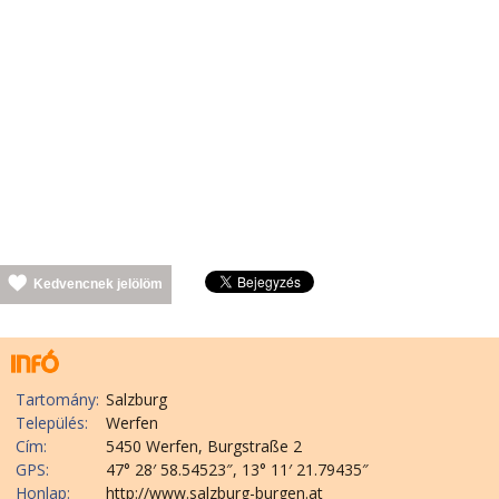
Kedvencnek jelölöm
Tartomány:
Salzburg
Település:
Werfen
Cím:
5450 Werfen, Burgstraße 2
GPS:
47° 28′ 58.54523″, 13° 11′ 21.79435″
Honlap:
http://www.salzburg-burgen.at