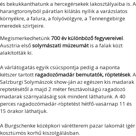
és bekukkanthatunk a hercegérsekek lakosztályaiba is. A
harangtoronyból páratlan kilátás nyílik a varázslatos
környékre, a falura, a folyóvölgyre, a Tennengebirge
meredek szirtjeire.
Megismerkedhetünk
700 év különböző fegyvereivel
.
Ausztria első
solymászati múzeumát
is a falak közt
alakították ki.
A várlátogatás egyik csúcspontja pedig a naponta
kétszer tartott
ragadozómadár bemutatók, röptetések
. A
Salzburgi Solymászok show-ján az egészen kis madarak
reptetésétől a majd 2 méter fesztávolságú ragadozó
madarak szárnyalásáig sok mindent láthatunk. A 40
perces ragadozómadár-röptetést hétfő-vasárnap 11 és
15 órakor láthatjuk.
A Burgschenke középkori várétterem pazar lakomát ígér
kosztümös korhű kiszolgálásban.