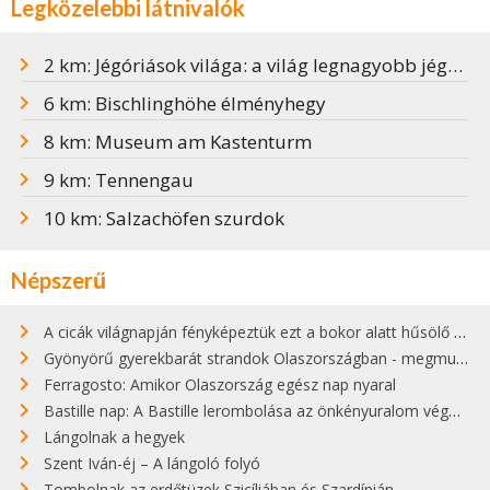
Legközelebbi látnivalók
2 km: Jégóriások világa: a világ legnagyobb jégbarlangja
6 km: Bischlinghöhe élményhegy
8 km: Museum am Kastenturm
9 km: Tennengau
10 km: Salzachöfen szurdok
Népszerű
A cicák világnapján fényképeztük ezt a bokor alatt hűsölő cicát Kisorosziban
Gyönyörű gyerekbarát strandok Olaszországban - megmutatjuk a 15 legjobbat
Ferragosto: Amikor Olaszország egész nap nyaral
Bastille nap: A Bastille lerombolása az önkényuralom végét jelentette
Lángolnak a hegyek
Szent Iván-éj – A lángoló folyó
Tombolnak az erdőtüzek Szicíliában és Szardínián