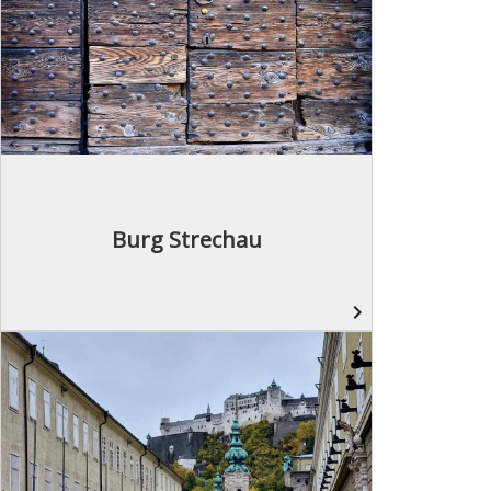
Burg Strechau
navigate_next