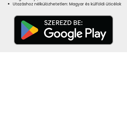
Utazáshoz nélkülözhetetlen: Magyar és külföldi úticélok