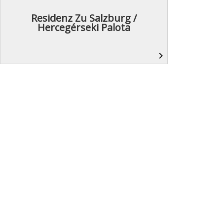
Residenz Zu Salzburg /
Hercegérseki Palota
navigate_next