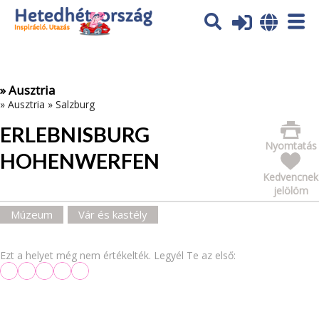
Az oldal sütiket (cookies) használ. További tájékoztatás itt:
Adatvédelmi tájékoztató
Ok
» Ausztria
»
Ausztria
»
Salzburg
ERLEBNISBURG
Nyomtatás
HOHENWERFEN
Kedvencnek
jelölöm
Múzeum
Vár és kastély
Ezt a helyet még nem értékelték. Legyél Te az első: