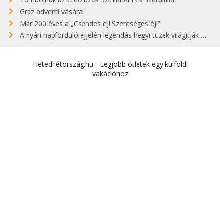
Graz adventi vásárai
Már 200 éves a „Csendes éj! Szentséges éj!”
A nyári napforduló éjjelén legendás hegyi tüzek világítják meg Zugspitzét
Hetedhétország.hu - Legjobb ötletek egy külföldi
vakációhoz