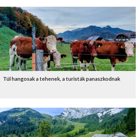
Túl hangosak a tehenek, a turisták panaszkodnak