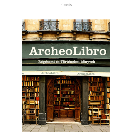
hirdetés