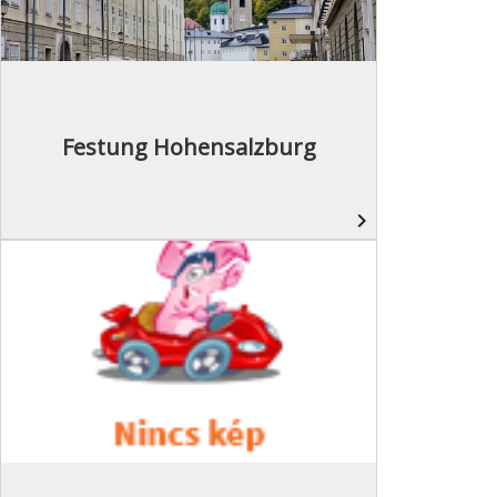
Festung Hohensalzburg
navigate_next