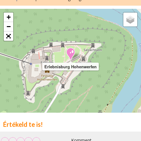
+
−
Erlebnisburg Hohenwerfen
Értékeld te is!
Komment