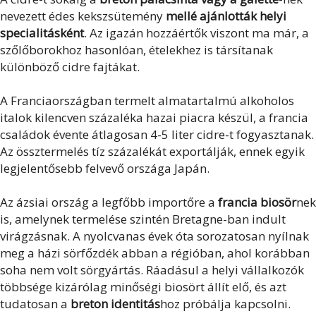
nevezett édes kekszsütemény
mellé ajánlották helyi
specialitásként
. Az igazán hozzáértők viszont ma már, a
szőlőborokhoz hasonlóan, ételekhez is társítanak
különböző cidre fajtákat.
A Franciaországban termelt almatartalmú alkoholos
italok kilencven százaléka hazai piacra készül, a francia
családok évente átlagosan 4-5 liter cidre-t fogyasztanak.
Az össztermelés tíz százalékát exportálják, ennek egyik
legjelentősebb felvevő országa Japán.
Az ázsiai ország a legfőbb importőre a
francia biosör
nek
is, amelynek termelése szintén Bretagne-ban indult
virágzásnak. A nyolcvanas évek óta sorozatosan nyílnak
meg a házi sörfőzdék abban a régióban, ahol korábban
soha nem volt sörgyártás. Ráadásul a helyi vállalkozók
többsége kizárólag minőségi biosört állít elő, és azt
tudatosan a
breton identitás
hoz próbálja kapcsolni.