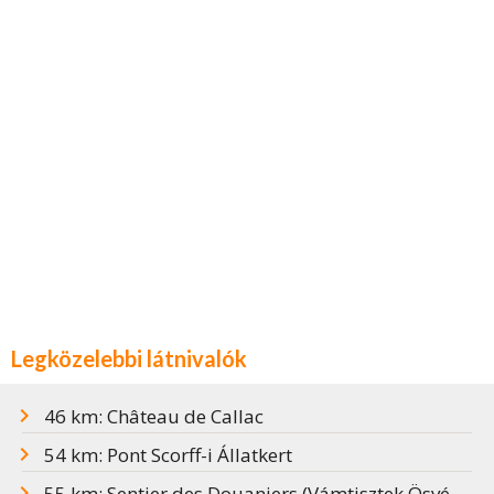
Legközelebbi látnivalók
46 km: Château de Callac
54 km: Pont Scorff-i Állatkert
55 km: Sentier des Douaniers (Vámtisztek Ösvénye)