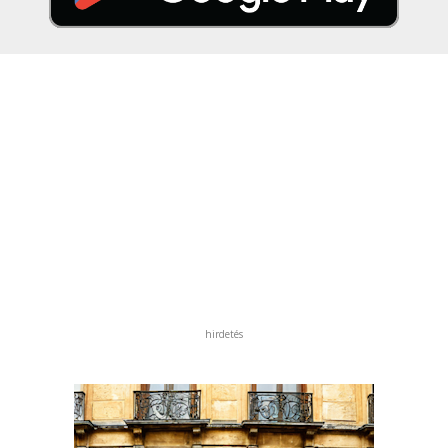
hirdetés