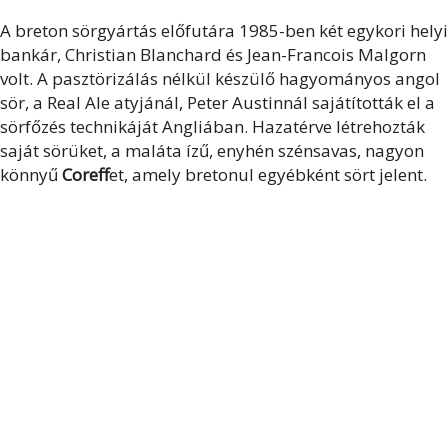
A breton sörgyártás előfutára 1985-ben két egykori helyi
bankár, Christian Blanchard és Jean-Francois Malgorn
volt. A pasztörizálás nélkül készülő hagyományos angol
sör, a Real Ale atyjánál, Peter Austinnál sajátították el a
sörfőzés technikáját Angliában. Hazatérve létrehozták
saját sörüket, a maláta ízű, enyhén szénsavas, nagyon
könnyű
Coreff
et, amely bretonul egyébként sört jelent.