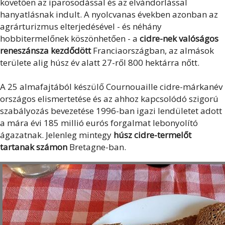
követően az iparosodással és az elvándorlással
hanyatlásnak indult. A nyolcvanas években azonban az
agrárturizmus elterjedésével - és néhány
hobbitermelőnek köszönhetően - a
cidre-nek valóságos
reneszánsza kezdődött
Franciaországban, az almások
területe alig húsz év alatt 27-ről 800 hektárra nőtt.
A 25 almafajtából készülő Cournouaille cidre-márkanév
országos elismertetése és az ahhoz kapcsolódó szigorú
szabályozás bevezetése 1996-ban igazi lendületet adott
a mára évi 185 millió eurós forgalmat lebonyolító
ágazatnak. Jelenleg mintegy
húsz cidre-termelőt
tartanak számon
Bretagne-ban.