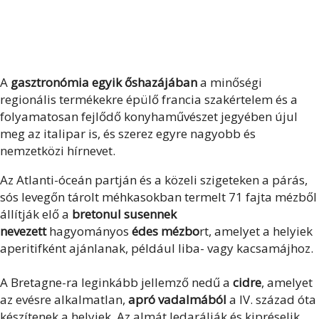
A
gasztronómia egyik őshazájában
a minőségi
regionális termékekre épülő francia szakértelem és a
folyamatosan fejlődő konyhaművészet jegyében újul
meg az italipar is, és szerez egyre nagyobb és
nemzetközi hírnevet.
Az Atlanti-óceán partján és a közeli szigeteken a párás,
sós levegőn tárolt méhkasokban termelt 71 fajta mézből
állítják elő a
bretonul susennek
nevezett
hagyományos
édes mézbo
rt, amelyet a helyiek
aperitifként ajánlanak, például liba- vagy kacsamájhoz.
A Bretagne-ra leginkább jellemző nedű a
cidre
, amelyet
az evésre alkalmatlan,
apró vadalmából
a IV. század óta
készítenek a helyiek. Az almát ledarálják és kipréselik,