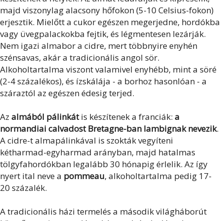
majd viszonylag alacsony hőfokon (5-10 Celsius-fokon)
erjesztik. Mielőtt a cukor egészen megerjedne, hordókba
vagy üvegpalackokba fejtik, és légmentesen lezárják.
Nem igazi almabor a cidre, mert többnyire enyhén
szénsavas, akár a tradicionális angol sör.
Alkoholtartalma viszont valamivel enyhébb, mint a söré
(2-4 százalékos), és ízskálája - a borhoz hasonlóan - a
száraztól az egészen édesig terjed.
Az
almából pálinkát
is készítenek a franciák:
a
normandiai calvadost Bretagne-ban lambignak nevezik
.
A cidre-t almapálinkával is szokták vegyíteni
kétharmad-egyharmad arányban, majd hatalmas
tölgyfahordókban legalább 30 hónapig érlelik. Az így
nyert ital neve a
pommeau
, alkoholtartalma pedig 17-
20 százalék.
A tradicionális házi termelés a második világháborút