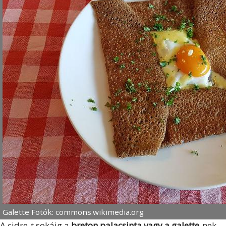
Galette Fotók: commons.wikimedia.org
A cidre-t sokáig a
breton palacsinta vagy a galette
-nek