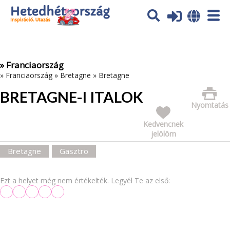
Az oldal sütiket (cookies) használ. További tájékoztatás itt:
Adatvédelmi tájékoztató
Ok
» Franciaország
»
Franciaország
»
Bretagne
»
Bretagne
BRETAGNE-I ITALOK
Nyomtatás
Kedvencnek
jelölöm
Bretagne
Gasztro
Ezt a helyet még nem értékelték. Legyél Te az első: