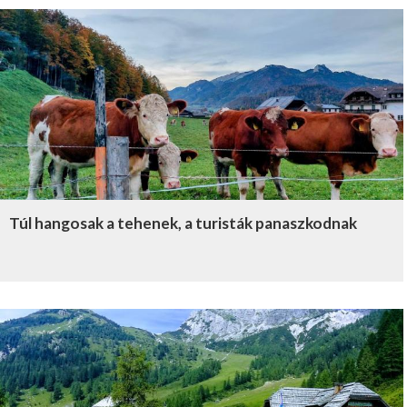
Túl hangosak a tehenek, a turisták panaszkodnak