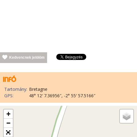
Kedvencnek jelölöm
Tartomány:
Bretagne
GPS:
48° 12′ 7.36956″, -2° 55′ 57.5166″
+
−