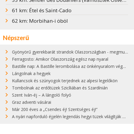
61 km: Étel és Saint-Cado
62 km: Morbihan-i öböl
Népszerű
Gyönyörű gyerekbarát strandok Olaszországban - megmutatjuk a 15 legjobbat
Ferragosto: Amikor Olaszország egész nap nyaral
Bastille nap: A Bastille lerombolása az önkényuralom végét jelentette
Lángolnak a hegyek
Kullancsok és szúnyogok terjednek az alpesi legelőkön
Tombolnak az erdőtüzek Szicíliában és Szardínián
Szent Iván-éj – A lángoló folyó
Graz adventi vásárai
Már 200 éves a „Csendes éj! Szentséges éj!”
A nyári napforduló éjjelén legendás hegyi tüzek világítják meg Zugspitzét