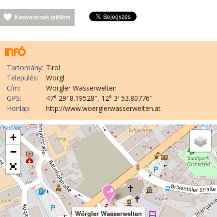
Kedvencnek jelölöm
Tartomány:
Tirol
Település:
Wörgl
Cím:
Wörgler Wasserwelten
GPS:
47° 29′ 8.19528″, 12° 3′ 53.80776″
Honlap:
http://www.woerglerwasserwelten.at
+
−
Wörgler Wasserwelten