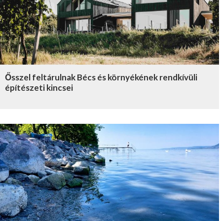
Ősszel feltárulnak Bécs és környékének rendkívüli
építészeti kincsei