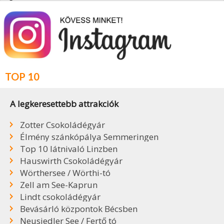
TOP 10
A legkeresettebb attrakciók
Zotter Csokoládégyár
Élmény szánkópálya Semmeringen
Top 10 látnivaló Linzben
Hauswirth Csokoládégyár
Wörthersee / Wörthi-tó
Zell am See-Kaprun
Lindt csokoládégyár
Bevásárló központok Bécsben
Neusiedler See / Fertő tó