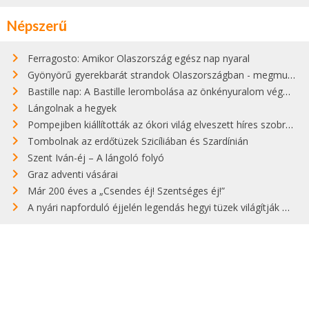
Népszerű
Ferragosto: Amikor Olaszország egész nap nyaral
Gyönyörű gyerekbarát strandok Olaszországban - megmutatjuk a 15 legjobbat
Bastille nap: A Bastille lerombolása az önkényuralom végét jelentette
Lángolnak a hegyek
Pompejiben kiállították az ókori világ elveszett híres szobrának másolatát
Tombolnak az erdőtüzek Szicíliában és Szardínián
Szent Iván-éj – A lángoló folyó
Graz adventi vásárai
Már 200 éves a „Csendes éj! Szentséges éj!”
A nyári napforduló éjjelén legendás hegyi tüzek világítják meg Zugspitzét