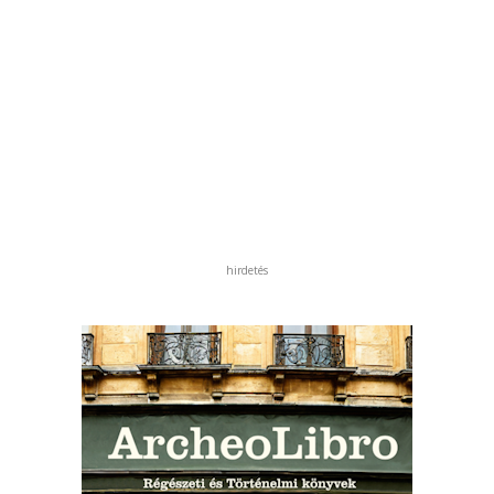
hirdetés