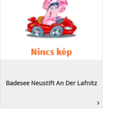
Badesee Neustift An Der Lafnitz
navigate_next