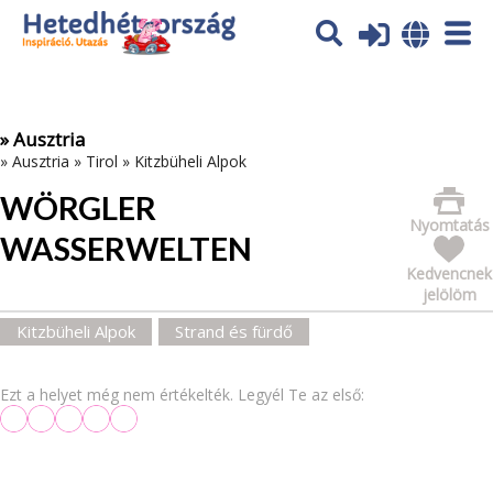
Az oldal sütiket (cookies) használ. További tájékoztatás itt:
Adatvédelmi tájékoztató
Ok
» Ausztria
»
Ausztria
»
Tirol
»
Kitzbüheli Alpok
WÖRGLER
Nyomtatás
WASSERWELTEN
Kedvencnek
jelölöm
Kitzbüheli Alpok
Strand és fürdő
Ezt a helyet még nem értékelték. Legyél Te az első: