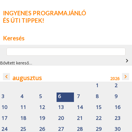
INGYENES PROGRAMAJÁNLÓ
ÉS ÚTI TIPPEK!
Keresés
navigate_next
Bővített kereső…
navigate_before
navigate_next
augusztus
2026
1
2
3
4
5
6
7
8
9
10
11
12
13
14
15
16
17
18
19
20
21
22
23
24
25
26
27
28
29
30