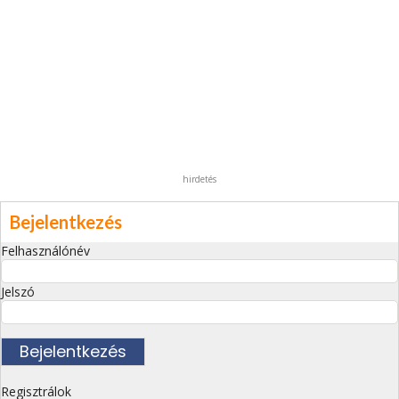
hirdetés
Bejelentkezés
Felhasználónév
Jelszó
Regisztrálok