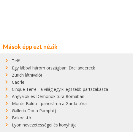
Mások épp ezt nézik
Telč
Egy lábbal három országban: Dreiländereck
Zürich látnivalói
Caorle
Cinque Terre - a világ egyik legszebb partszakasza
Angyalok és Démonok túra Rómában
Monte Baldo - panoráma a Garda-tóra
Galleria Doria Pamphilj
Bokodi-tó
Lyon nevezetességei és konyhája