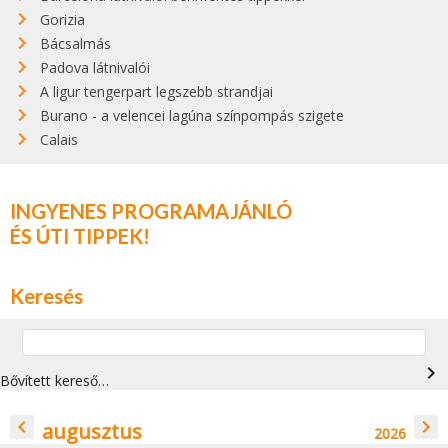
Gorizia
Bácsalmás
Padova látnivalói
A ligur tengerpart legszebb strandjai
Burano - a velencei lagúna színpompás szigete
Calais
INGYENES PROGRAMAJÁNLÓ
ÉS ÚTI TIPPEK!
Keresés
navigate_next
Bővített kereső…
navigate_before
navigate_next
augusztus
2026