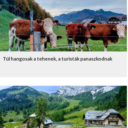
Túl hangosak a tehenek, a turisták panaszkodnak