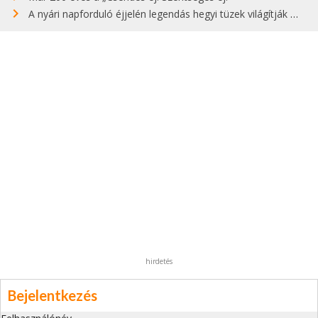
A nyári napforduló éjjelén legendás hegyi tüzek világítják meg Zugspitzét
hirdetés
Bejelentkezés