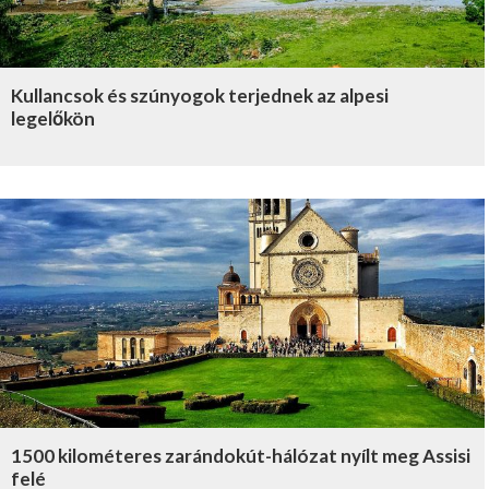
Kullancsok és szúnyogok terjednek az alpesi
legelőkön
1500 kilométeres zarándokút-hálózat nyílt meg Assisi
felé