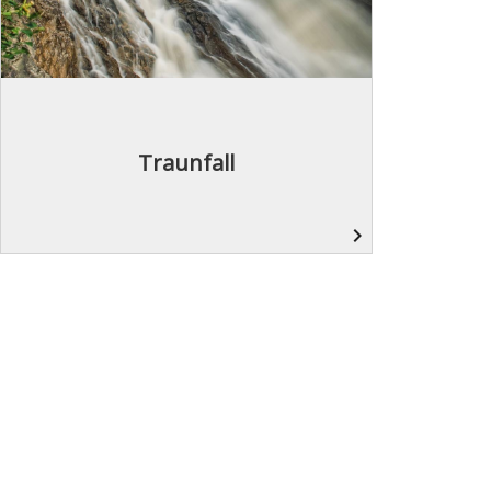
Traunfall
navigate_next