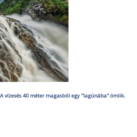
A vízesés 40 méter magasból egy "lagúnába" ömlik.