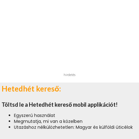
hirdetés
Hetedhét kereső:
Töltsd le a Hetedhét kereső mobil applikációt!
Egyszerű használat
Megmutatja, mi van a közelben
Utazáshoz nélkülözhetetlen: Magyar és külföldi úticélok