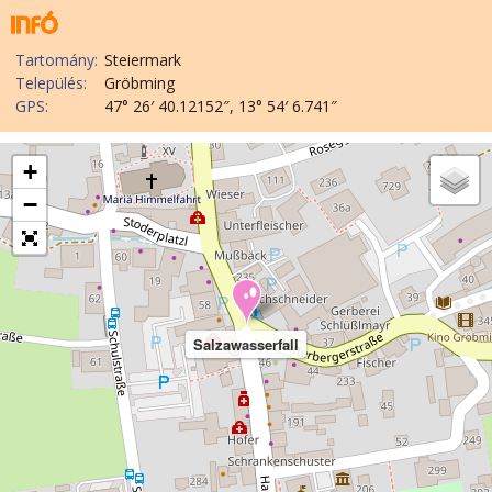
Tartomány:
Steiermark
Település:
Gröbming
GPS:
47° 26′ 40.12152″, 13° 54′ 6.741″
+
−
Salzawasserfall