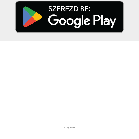
hirdetés