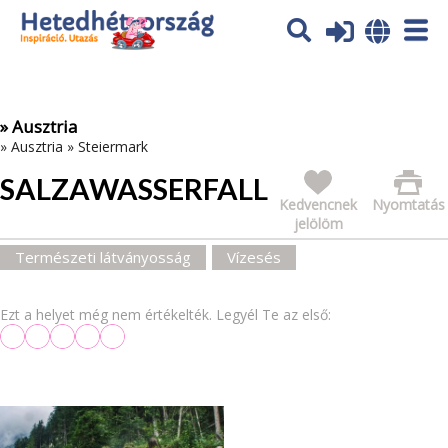
Az oldal sütiket (cookies) használ. További tájékoztatás itt:
Adatvédelmi tájékoztató
Ok
» Ausztria
»
Ausztria
»
Steiermark
SALZAWASSERFALL
Kedvencnek
Nyomtatás
jelölöm
Természeti látványosság
Vízesés
Ezt a helyet még nem értékelték. Legyél Te az első: