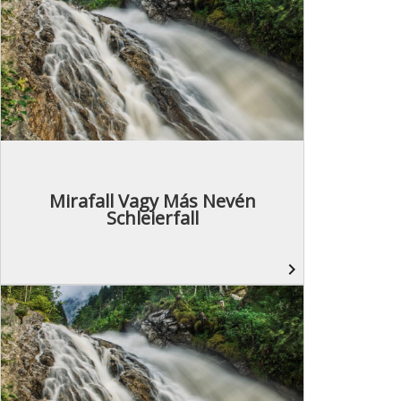
Mirafall Vagy Más Nevén
Schleierfall
navigate_next