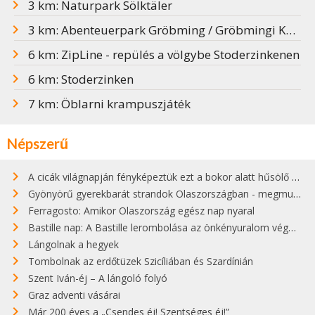
3 km: Naturpark Sölktäler
3 km: Abenteuerpark Gröbming / Gröbmingi Kalandpark
6 km: ZipLine - repülés a völgybe Stoderzinkenen
6 km: Stoderzinken
7 km: Öblarni krampuszjáték
Népszerű
A cicák világnapján fényképeztük ezt a bokor alatt hűsölő cicát Kisorosziban
Gyönyörű gyerekbarát strandok Olaszországban - megmutatjuk a 15 legjobbat
Ferragosto: Amikor Olaszország egész nap nyaral
Bastille nap: A Bastille lerombolása az önkényuralom végét jelentette
Lángolnak a hegyek
Tombolnak az erdőtüzek Szicíliában és Szardínián
Szent Iván-éj – A lángoló folyó
Graz adventi vásárai
Már 200 éves a „Csendes éj! Szentséges éj!”