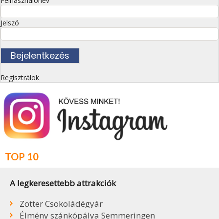
Felhasználónév
Jelszó
Regisztrálok
TOP 10
A legkeresettebb attrakciók
Zotter Csokoládégyár
Élmény szánkópálya Semmeringen