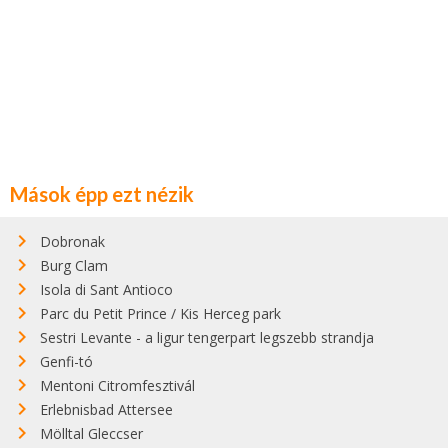
Mások épp ezt nézik
Dobronak
Burg Clam
Isola di Sant Antioco
Parc du Petit Prince / Kis Herceg park
Sestri Levante - a ligur tengerpart legszebb strandja
Genfi-tó
Mentoni Citromfesztivál
Erlebnisbad Attersee
Mölltal Gleccser