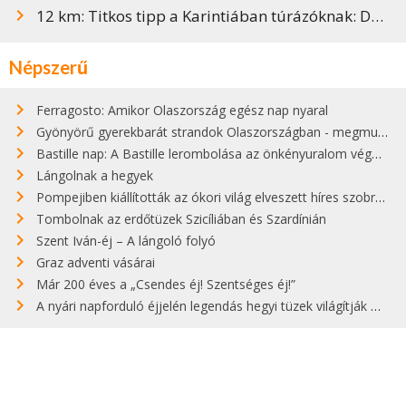
12 km: Titkos tipp a Karintiában túrázóknak: Déli-Alpok panorámaút
Népszerű
Ferragosto: Amikor Olaszország egész nap nyaral
Gyönyörű gyerekbarát strandok Olaszországban - megmutatjuk a 15 legjobbat
Bastille nap: A Bastille lerombolása az önkényuralom végét jelentette
Lángolnak a hegyek
Pompejiben kiállították az ókori világ elveszett híres szobrának másolatát
Tombolnak az erdőtüzek Szicíliában és Szardínián
Szent Iván-éj – A lángoló folyó
Graz adventi vásárai
Már 200 éves a „Csendes éj! Szentséges éj!”
A nyári napforduló éjjelén legendás hegyi tüzek világítják meg Zugspitzét