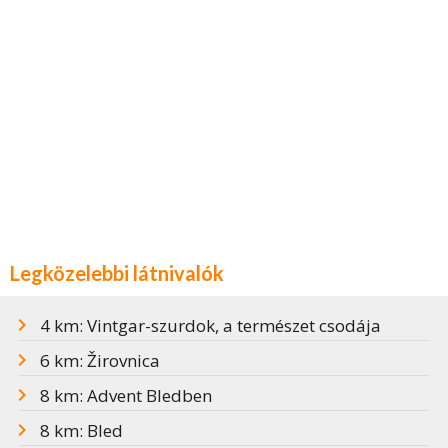
Legközelebbi látnivalók
4 km: Vintgar-szurdok, a természet csodája
6 km: Žirovnica
8 km: Advent Bledben
8 km: Bled