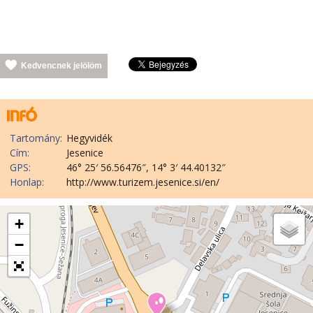
Kedvencnek jelölöm
Tartomány:
Hegyvidék
Cím:
Jesenice
GPS:
46° 25′ 56.56476″, 14° 3′ 44.40132″
Honlap:
http://www.turizem.jesenice.si/en/
+
−