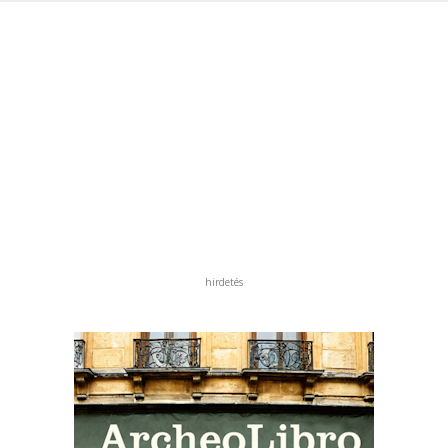
hirdetés