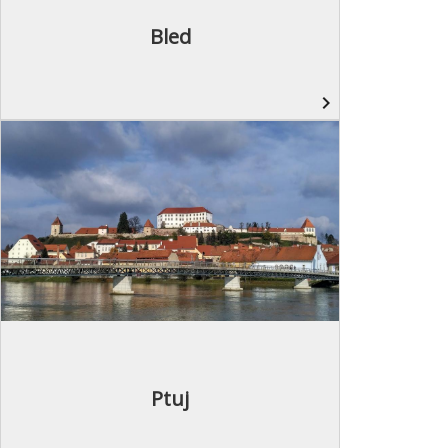
Bled
navigate_next
Ptuj