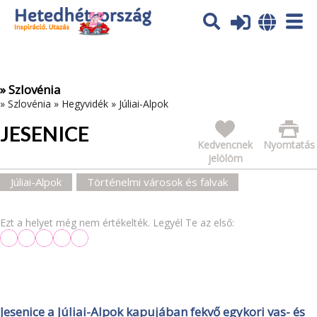
Az oldal sütiket (cookies) használ. További tájékoztatás itt:
Adatvédelmi tájékoztató
Ok
» Szlovénia
»
Szlovénia
»
Hegyvidék
»
Júliai-Alpok
JESENICE
Kedvencnek
Nyomtatás
jelölöm
Júliai-Alpok
Történelmi városok és falvak
Ezt a helyet még nem értékelték. Legyél Te az első:
Jesenice a Júliai-Alpok kapujában fekvő egykori vas- és