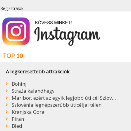
Regisztrálok
TOP 10
A legkeresettebb attrakciók
Bohinj
Straža kalandhegy
Maribor, ezért az egyik legjobb úti cél Szlovéniában
Szlovénia legnépszerűbb úticéljai télen
Kranjska Gora
Piran
Bled