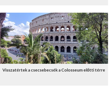
Visszatértek a csecsebecsék a Colosseum előtti térre