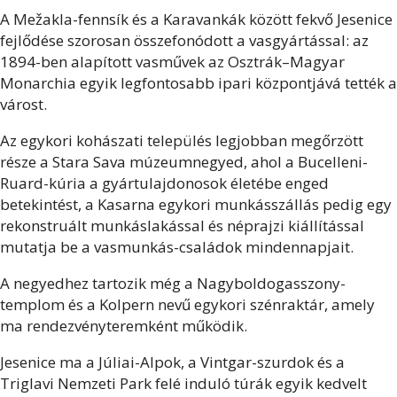
A Mežakla-fennsík és a Karavankák között fekvő Jesenice
fejlődése szorosan összefonódott a vasgyártással: az
1894-ben alapított vasművek az Osztrák–Magyar
Monarchia egyik legfontosabb ipari központjává tették a
várost.
Az egykori kohászati település legjobban megőrzött
része a Stara Sava múzeumnegyed, ahol a Bucelleni-
Ruard-kúria a gyártulajdonosok életébe enged
betekintést, a Kasarna egykori munkásszállás pedig egy
rekonstruált munkáslakással és néprajzi kiállítással
mutatja be a vasmunkás-családok mindennapjait.
A negyedhez tartozik még a Nagyboldogasszony-
templom és a Kolpern nevű egykori szénraktár, amely
ma rendezvényteremként működik.
Jesenice ma a Júliai-Alpok, a Vintgar-szurdok és a
Triglavi Nemzeti Park felé induló túrák egyik kedvelt