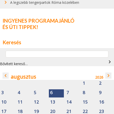
A legszebb tengerpartok Róma közelében
INGYENES PROGRAMAJÁNLÓ
ÉS ÚTI TIPPEK!
Keresés
navigate_next
Bővített kereső…
navigate_before
navigate_next
augusztus
2026
1
2
3
4
5
6
7
8
9
10
11
12
13
14
15
16
17
18
19
20
21
22
23