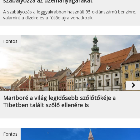
szabályozza az üzemanyagárakat
A szabályozás a leggyakrabban használt 95 oktánszámú benzinre,
valamint a dízelre és a fűtőolajra vonatkozik.
Fontos
navigate_next
Mariboré a világ legidősebb szőlőtőkéje a
Tibetben talált szőlő ellenére is
Fontos