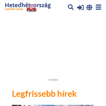
Az oldal sütiket (cookies) használ. További tájékoztatás itt:
Adatvédelmi tájékoztató
Ok
hirdetés
Legfrissebb hírek