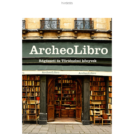
hirdetés