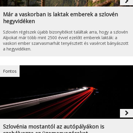
navigate_next
Már a vaskorban is laktak emberek a szlovén
hegyvidéken
Szlovén régészek újabb bizonyítékot találtak arra, hogy a szlovén
Alpokat már több mint 2500 évvel ezelőtt emberek lakták: a
vaskori ember szarvasmarhát tenyésztett és vasércet bányászott
a hegyvidéken.
Fontos
navigate_next
Szlovénia mostantól az autópályákon is