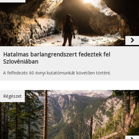
navigate_next
Hatalmas barlangrendszert fedeztek fel
Szlovéniában
A felfedezés 60 évnyi kutatómunkát követően történt.
Régészet