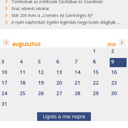
Tombolnak az erdőtüzek Szicíliában és Szardínián
Graz adventi vásárai
Már 200 éves a „Csendes éj! Szentséges éj!”
A nyári napforduló éjjelén legendás hegyi tüzek világítják meg Zugspitzét
navigate_before
navigate_next
augusztus
2026
1
2
3
4
5
6
7
8
9
10
11
12
13
14
15
16
17
18
19
20
21
22
23
24
25
26
27
28
29
30
31
Ugrás a mai napra