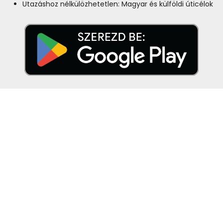
Utazáshoz nélkülözhetetlen: Magyar és külföldi úticélok