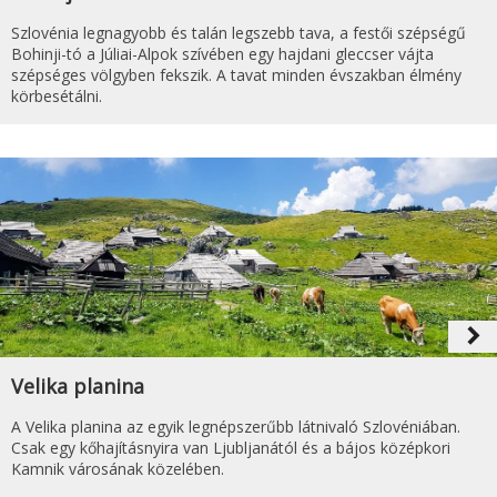
Szlovénia legnagyobb és talán legszebb tava, a festői szépségű
Bohinji-tó a Júliai-Alpok szívében egy hajdani gleccser vájta
szépséges völgyben fekszik. A tavat minden évszakban élmény
körbesétálni.
navigate_next
Velika planina
A Velika planina az egyik legnépszerűbb látnivaló Szlovéniában.
Csak egy kőhajításnyira van Ljubljanától és a bájos középkori
Kamnik városának közelében.