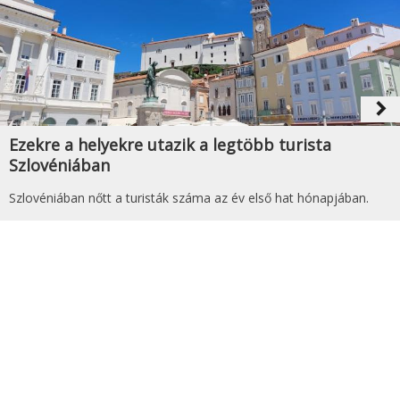
navigate_next
Ezekre a helyekre utazik a legtöbb turista
Szlovéniában
Szlovéniában nőtt a turisták száma az év első hat hónapjában.