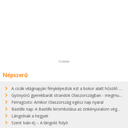
hirdetés
Népszerű
A cicák világnapján fényképeztük ezt a bokor alatt hűsölő cicát Kisorosziban
Gyönyörű gyerekbarát strandok Olaszországban - megmutatjuk a 15 legjobbat
Ferragosto: Amikor Olaszország egész nap nyaral
Bastille nap: A Bastille lerombolása az önkényuralom végét jelentette
Lángolnak a hegyek
Szent Iván-éj – A lángoló folyó