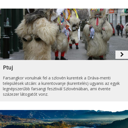
navigate_next
Ptuj
Farsangkor vonulnak fel a szlovén kurentek a Dráva-menti
települések utcáin: a kurentovanje (kurentelés) ugyanis az egyik
legnépszerűbb farsangi fesztivál Szlovéniában, ami évente
százezer látogatót vonz.