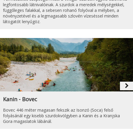
legfontosabb látnivalóinak. A szurdok a meredek mélységekkel,
függőleges falakkal, a sebesen rohanó folyóval a mélyben, a
növényzetével és a legmagasabb szlovén vízeséssel minden
látogatót lenyűgöz.
navigate_next
Kanin - Bovec
Bovec 446 méter magasan fekszik az Isonzó (Soca) felső
folyásánál egy kisebb szurdokvölgyben a Kanin és a Kranjska
Gora magaslatok lábánál.