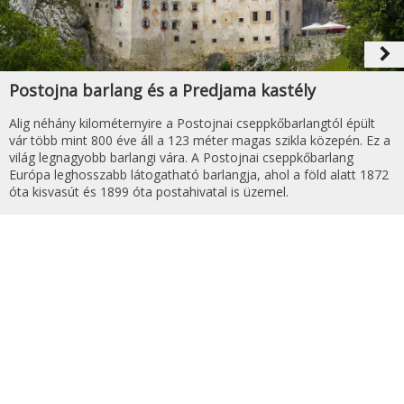
navigate_next
Postojna barlang és a Predjama kastély
Alig néhány kilométernyire a Postojnai cseppkőbarlangtól épült
vár több mint 800 éve áll a 123 méter magas szikla közepén. Ez a
világ legnagyobb barlangi vára. A Postojnai cseppkőbarlang
Európa leghosszabb látogatható barlangja, ahol a föld alatt 1872
óta kisvasút és 1899 óta postahivatal is üzemel.