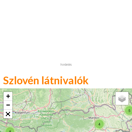
hirdetés
Szlovén látnivalók
+
−
5
4
8