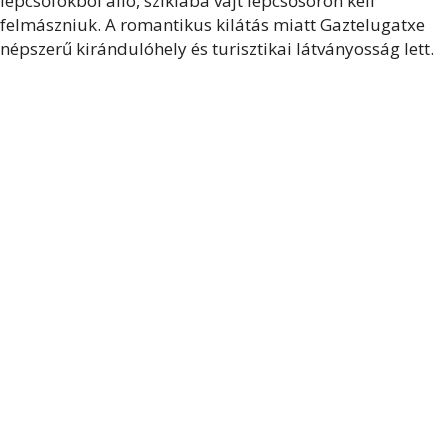
lépcsőfokból álló, sziklába vájt lépcsősoron kell
felmászniuk. A romantikus kilátás miatt Gaztelugatxe
népszerű kirándulóhely és turisztikai látványosság lett.