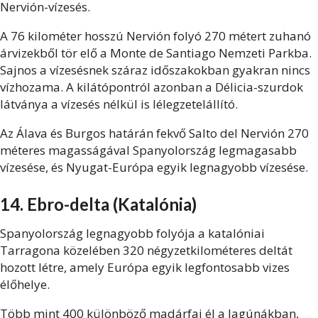
Nervión-vízesés.
A 76 kilométer hosszú Nervión folyó 270 métert zuhanó
árvizekből tör elő a Monte de Santiago Nemzeti Parkba.
Sajnos a vízesésnek száraz időszakokban gyakran nincs
vízhozama. A kilátópontról azonban a Délicia-szurdok
látványa a vízesés nélkül is lélegzetelállító.
Az Álava és Burgos határán fekvő Salto del Nervión 270
méteres magasságával Spanyolország legmagasabb
vízesése, és Nyugat-Európa egyik legnagyobb vízesése.
14. Ebro-delta (Katalónia)
Spanyolország legnagyobb folyója a katalóniai
Tarragona közelében 320 négyzetkilométeres deltát
hozott létre, amely Európa egyik legfontosabb vizes
élőhelye.
Több mint 400 különböző madárfaj él a lagúnákban,