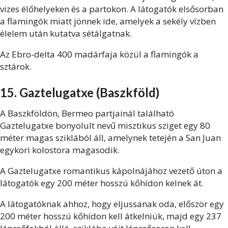
vizes élőhelyeken és a partokon. A látogatók elsősorban
a flamingók miatt jönnek ide, amelyek a sekély vízben
élelem után kutatva sétálgatnak.
Az Ebro-delta 400 madárfaja közül a flamingók a
sztárok.
15. Gaztelugatxe (Baszkföld)
A Baszkföldön, Bermeo partjainál található
Gaztelugatxe bonyolult nevű misztikus sziget egy 80
méter magas sziklából áll, amelynek tetején a San Juan
egykori kolostora magasodik.
A Gaztelugatxe romantikus kápolnájához vezető úton a
látogatók egy 200 méter hosszú kőhídon kelnek át.
A látogatóknak ahhoz, hogy eljussanak oda, először egy
200 méter hosszú kőhídon kell átkelniük, majd egy 237