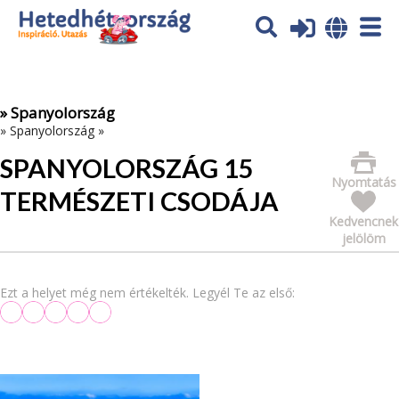
Az oldal sütiket (cookies) használ. További tájékoztatás itt:
Adatvédelmi tájékoztató
Ok
» Spanyolország
»
Spanyolország
»
SPANYOLORSZÁG 15
Nyomtatás
TERMÉSZETI CSODÁJA
Kedvencnek
jelölöm
Ezt a helyet még nem értékelték. Legyél Te az első: