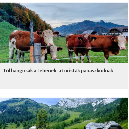
Túl hangosak a tehenek, a turisták panaszkodnak