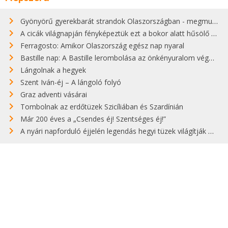
Gyönyörű gyerekbarát strandok Olaszországban - megmutatjuk a 15 legjobbat
A cicák világnapján fényképeztük ezt a bokor alatt hűsölő cicát Kisorosziban
Ferragosto: Amikor Olaszország egész nap nyaral
Bastille nap: A Bastille lerombolása az önkényuralom végét jelentette
Lángolnak a hegyek
Szent Iván-éj – A lángoló folyó
Graz adventi vásárai
Tombolnak az erdőtüzek Szicíliában és Szardínián
Már 200 éves a „Csendes éj! Szentséges éj!”
A nyári napforduló éjjelén legendás hegyi tüzek világítják meg Zugspitzét