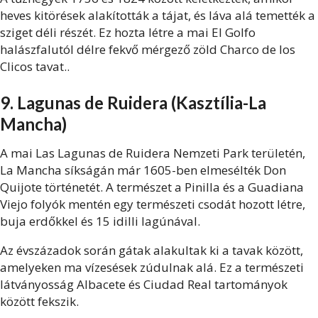
heves kitörések alakították a tájat, és láva alá temették a
sziget déli részét. Ez hozta létre a mai El Golfo
halászfalutól délre fekvő mérgező zöld Charco de los
Clicos tavat..
9. Lagunas de Ruidera (Kasztília-La
Mancha)
A mai Las Lagunas de Ruidera Nemzeti Park területén,
La Mancha síkságán már 1605-ben elmesélték Don
Quijote történetét. A természet a Pinilla és a Guadiana
Viejo folyók mentén egy természeti csodát hozott létre,
buja erdőkkel és 15 idilli lagúnával.
Az évszázadok során gátak alakultak ki a tavak között,
amelyeken ma vízesések zúdulnak alá. Ez a természeti
látványosság Albacete és Ciudad Real tartományok
között fekszik.