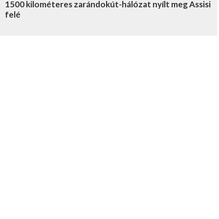
1500 kilométeres zarándokút-hálózat nyílt meg Assisi
felé