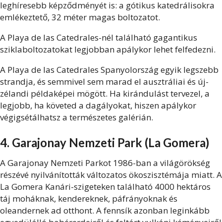
leghíresebb képződményét is: a gótikus katedrálisokra
emlékeztető, 32 méter magas boltozatot.
A Playa de las Catedrales-nél található gagantikus
sziklaboltozatokat legjobban apálykor lehet felfedezni.
A Playa de las Catedrales Spanyolország egyik legszebb
strandja, és semmivel sem marad el ausztráliai és új-
zélandi példaképei mögött. Ha kirándulást tervezel, a
legjobb, ha követed a dagályokat, hiszen apálykor
végigsétálhatsz a természetes galérián.
4. Garajonay Nemzeti Park (La Gomera)
A Garajonay Nemzeti Parkot 1986-ban a világörökség
részévé nyilvánították változatos ökoszisztémája miatt. A
La Gomera Kanári-szigeteken található 4000 hektáros
táj moháknak, kendereknek, páfrányoknak és
oleandernek ad otthont. A fennsík azonban leginkább