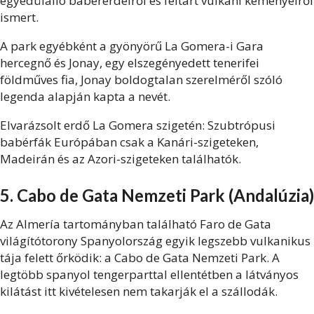
egyedülálló babérerdeiről és feltárt vulkáni kéményeiről
ismert.
A park egyébként a gyönyörű La Gomera-i Gara
hercegnő és Jonay, egy elszegényedett tenerifei
földműves fia, Jonay boldogtalan szerelméről szóló
legenda alapján kapta a nevét.
Elvarázsolt erdő La Gomera szigetén: Szubtrópusi
babérfák Európában csak a Kanári-szigeteken,
Madeirán és az Azori-szigeteken találhatók.
5. Cabo de Gata Nemzeti Park (Andalúzia)
Az Almería tartományban található Faro de Gata
világítótorony Spanyolország egyik legszebb vulkanikus
tája felett őrködik: a Cabo de Gata Nemzeti Park. A
legtöbb spanyol tengerparttal ellentétben a látványos
kilátást itt kivételesen nem takarják el a szállodák.