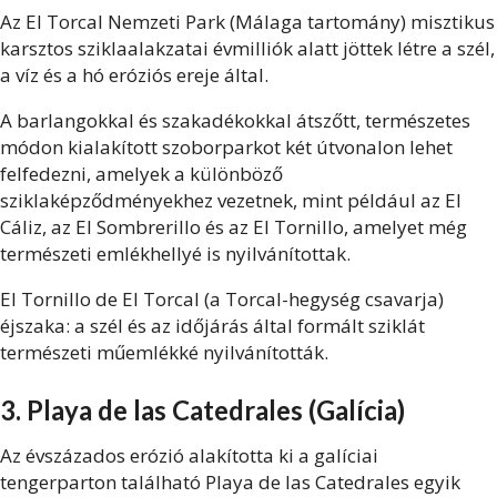
Az El Torcal Nemzeti Park (Málaga tartomány) misztikus
karsztos sziklaalakzatai évmilliók alatt jöttek létre a szél,
a víz és a hó eróziós ereje által.
A barlangokkal és szakadékokkal átszőtt, természetes
módon kialakított szoborparkot két útvonalon lehet
felfedezni, amelyek a különböző
sziklaképződményekhez vezetnek, mint például az El
Cáliz, az El Sombrerillo és az El Tornillo, amelyet még
természeti emlékhellyé is nyilvánítottak.
El Tornillo de El Torcal (a Torcal-hegység csavarja)
éjszaka: a szél és az időjárás által formált sziklát
természeti műemlékké nyilvánították.
3. Playa de las Catedrales (Galícia)
Az évszázados erózió alakította ki a galíciai
tengerparton található Playa de las Catedrales egyik