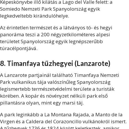
Képeskönyvbe illő kilátás a Lago del Valle felett: a
Somiedo Nemzeti Park Spanyolország egyik
legkedveltebb kirándulóhelye.
Az érintetlen természet és a látványos tó- és hegyi
panoráma teszi a 200 négyzetkilométeres alpesi
területet Spanyolország egyik legnépszerűbb
túracélpontjává.
8. Timanfaya tűzhegyei (Lanzarote)
A Lanzarote partjainál található Timanfaya Nemzeti
Park vulkanikus tája valószínűleg Spanyolország
legismertebb természetvédelmi területe a turisták
körében. A kopár és növényzet nélküli park első
pillantásra olyan, mint egy marsi táj.
A park leginkább a La Montana Rajada, a Manto de la
Virgen és a Caldera del Corazoncillo vulkánokról ismert.
A tűzhegyek 1736 és 1824 között keletkeztek, amikor