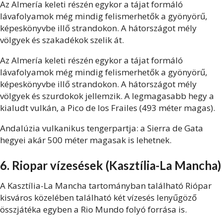
Az Almería keleti részén egykor a tájat formáló
lávafolyamok még mindig felismerhetők a gyönyörű,
képeskönyvbe illő strandokon. A hátországot mély
völgyek és szakadékok szelik át.
Az Almería keleti részén egykor a tájat formáló
lávafolyamok még mindig felismerhetők a gyönyörű,
képeskönyvbe illő strandokon. A hátországot mély
völgyek és szurdokok jellemzik. A legmagasabb hegy a
kialudt vulkán, a Pico de los Frailes (493 méter magas).
Andalúzia vulkanikus tengerpartja: a Sierra de Gata
hegyei akár 500 méter magasak is lehetnek.
6. Riopar vízesések (Kasztília-La Mancha)
A Kasztília-La Mancha tartományban található Riópar
kisváros közelében található két vízesés lenyűgöző
összjátéka egyben a Rio Mundo folyó forrása is.