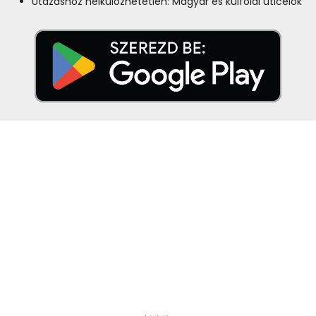
Utazáshoz nélkülözhetetlen: Magyar és külföldi úticélok