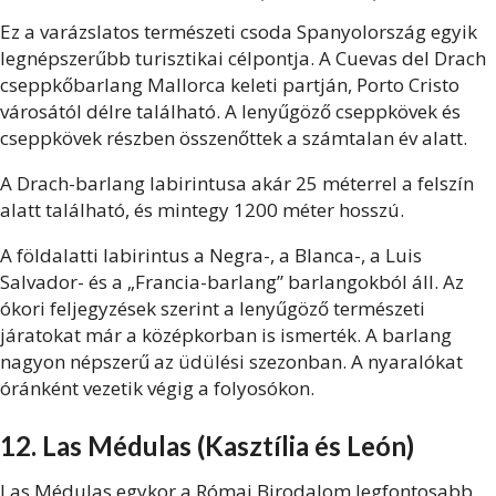
Ez a varázslatos természeti csoda Spanyolország egyik
legnépszerűbb turisztikai célpontja. A Cuevas del Drach
cseppkőbarlang Mallorca keleti partján, Porto Cristo
városától délre található. A lenyűgöző cseppkövek és
cseppkövek részben összenőttek a számtalan év alatt.
A Drach-barlang labirintusa akár 25 méterrel a felszín
alatt található, és mintegy 1200 méter hosszú.
A földalatti labirintus a Negra-, a Blanca-, a Luis
Salvador- és a „Francia-barlang” barlangokból áll. Az
ókori feljegyzések szerint a lenyűgöző természeti
járatokat már a középkorban is ismerték. A barlang
nagyon népszerű az üdülési szezonban. A nyaralókat
óránként vezetik végig a folyosókon.
12. Las Médulas (Kasztília és León)
Las Médulas egykor a Római Birodalom legfontosabb