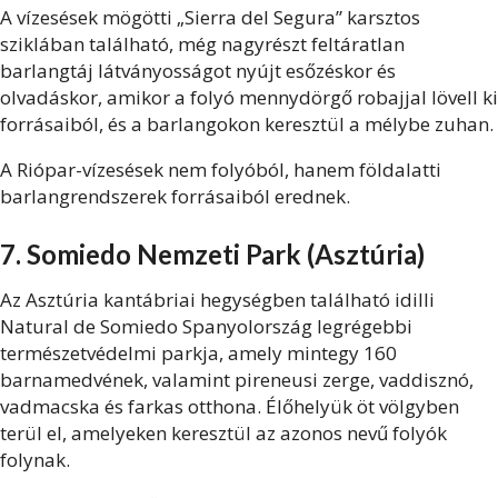
A vízesések mögötti „Sierra del Segura” karsztos
sziklában található, még nagyrészt feltáratlan
barlangtáj látványosságot nyújt esőzéskor és
olvadáskor, amikor a folyó mennydörgő robajjal lövell ki
forrásaiból, és a barlangokon keresztül a mélybe zuhan.
A Riópar-vízesések nem folyóból, hanem földalatti
barlangrendszerek forrásaiból erednek.
7. Somiedo Nemzeti Park (Asztúria)
Az Asztúria kantábriai hegységben található idilli
Natural de Somiedo Spanyolország legrégebbi
természetvédelmi parkja, amely mintegy 160
barnamedvének, valamint pireneusi zerge, vaddisznó,
vadmacska és farkas otthona. Élőhelyük öt völgyben
terül el, amelyeken keresztül az azonos nevű folyók
folynak.