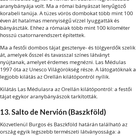
aranybányája volt. Ma a római bányászat lenyűgöző
korabeli tanúja. A tüzes vörös dombokat több mint 100
éven át hatalmas mennyiségű vízzel lyuggatták és
bányászták. Ehhez a rómaiak több mint 100 kilométer
hosszú csatornarendszert építettek.
Ma a festői dombos tájat gesztenye- és tölgyerdők szelik
át, amelyek ősszel és tavasszal színes látványt
nyújtanak, amelyet érdemes megnézni. Las Médulas
1997 óta az Unesco Világörökség része. A látogatóknak a
legjobb kilátás az Orellán kilátópontról nyílik.
Kilátás Las Médulasra az Orellán kilátópontról: a festői
tájat egykor aranybányászok tarkították.
13. Salto de Nervión (Baszkföld)
Közvetlenül Burgos és Baszkföld határán található az
ország egyik legszebb természeti látványossága: a