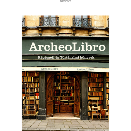
hirdetés