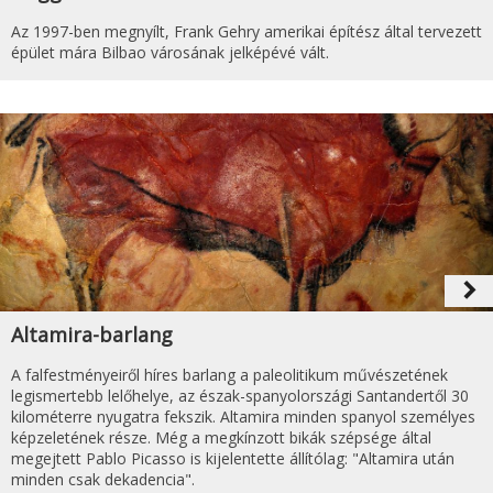
Az 1997-ben megnyílt, Frank Gehry amerikai építész által tervezett
épület mára Bilbao városának jelképévé vált.
navigate_next
Altamira-barlang
A falfestményeiről híres barlang a paleolitikum művészetének
legismertebb lelőhelye, az észak-spanyolországi Santandertől 30
kilométerre nyugatra fekszik. Altamira minden spanyol személyes
képzeletének része. Még a megkínzott bikák szépsége által
megejtett Pablo Picasso is kijelentette állítólag: "Altamira után
minden csak dekadencia".