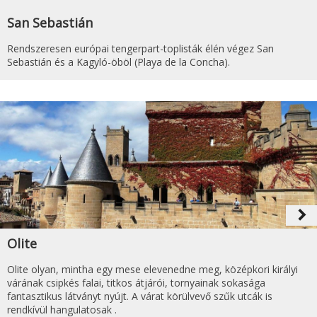
San Sebastián
Rendszeresen európai tengerpart-toplisták élén végez San
Sebastián és a Kagyló-öböl (Playa de la Concha).
navigate_next
Olite
Olite olyan, mintha egy mese elevenedne meg, középkori királyi
várának csipkés falai, titkos átjárói, tornyainak sokasága
fantasztikus látványt nyújt. A várat körülvevő szűk utcák is
rendkívül hangulatosak .