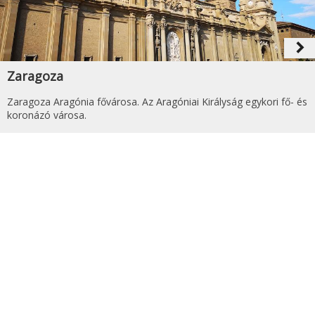
navigate_next
Zaragoza
Zaragoza Aragónia fővárosa. Az Aragóniai Királyság egykori fő- és
koronázó városa.