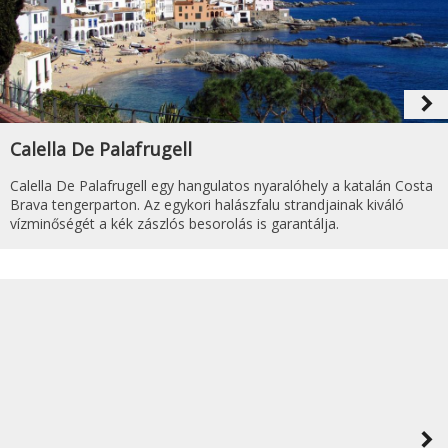
navigate_next
Calella De Palafrugell
Calella De Palafrugell egy hangulatos nyaralóhely a katalán Costa
Brava tengerparton. Az egykori halászfalu strandjainak kiváló
vízminőségét a kék zászlós besorolás is garantálja.
navigate_next