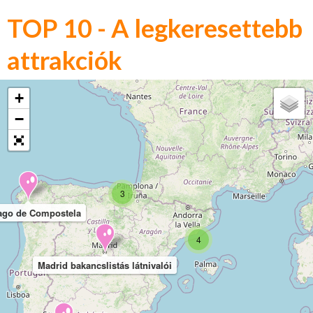
TOP 10 - A legkeresettebb
attrakciók
+
−
3
ago de Compostela
4
Madrid bakancslistás látnivalói