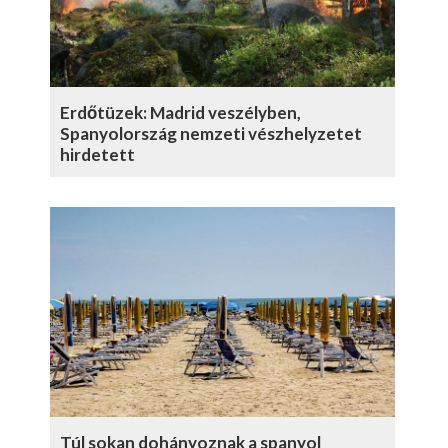
Erdőtüzek: Madrid veszélyben,
Spanyolország nemzeti vészhelyzetet
hirdetett
Túl sokan dohányoznak a spanyol