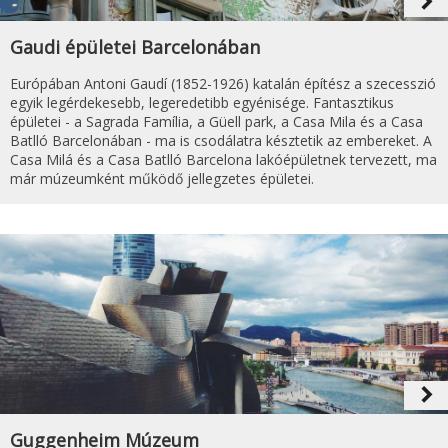
navigate_next
Gaudi épületei Barcelonában
Európában Antoni Gaudí (1852-1926) katalán építész a szecesszió
egyik legérdekesebb, legeredetibb egyénisége. Fantasztikus
épületei - a Sagrada Família, a Güell park, a Casa Mila és a Casa
Batlló Barcelonában - ma is csodálatra késztetik az embereket. A
Casa Milá és a Casa Batlló Barcelona lakóépületnek tervezett, ma
már múzeumként működő jellegzetes épületei.
navigate_next
Guggenheim Múzeum