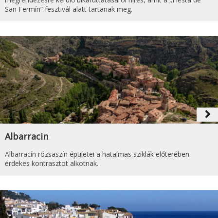
San Fermín” fesztivál alatt tartanak meg.
navigate_next
Albarracin
Albarracín rózsaszín épületei a hatalmas sziklák előterében
érdekes kontrasztot alkotnak.