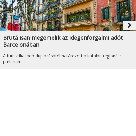
navigate_next
Brutálisan megemelik az idegenforgalmi adót
Barcelonában
A turisztikai adó duplázásáról határozott a katalán regionális
parlament.