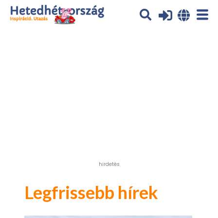
Az oldal sütiket (cookies) használ. További tájékoztatás itt:
Adatvédelmi tájékoztató
Ok
hirdetés
Legfrissebb hírek