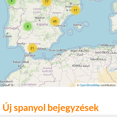
4
77
17
45
8
21
©
OpenStreetMap
contributors
Új spanyol bejegyzések