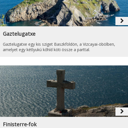
navigate_next
Gaztelugatxe
Gaztelugatxe egy kis sziget Baszkföldön, a Vizcayai-öbölben,
amelyet egy kétlyukú kőhíd köti össze a parttal.
navigate_next
Finisterre-fok