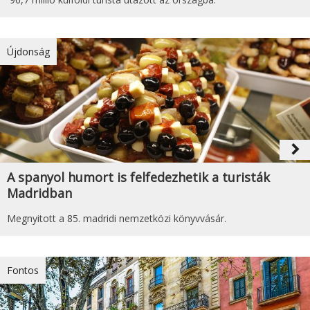
Újdonság
navigate_next
A spanyol humort is felfedezhetik a turisták
Madridban
Megnyitott a 85. madridi nemzetközi könyvvásár.
Fontos