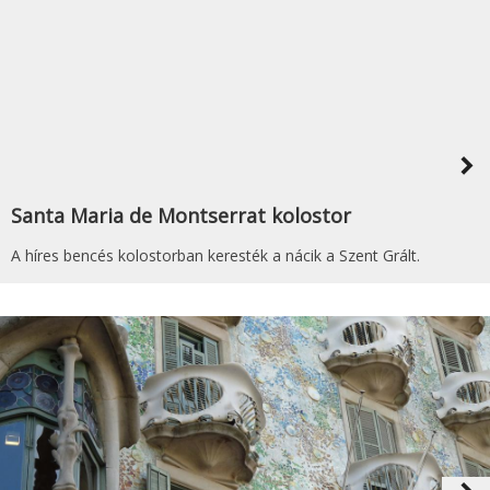
navigate_next
Santa Maria de Montserrat kolostor
A híres bencés kolostorban keresték a nácik a Szent Grált.