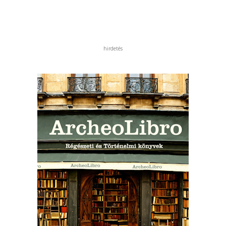
hirdetés