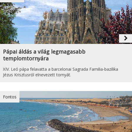
navigate_next
Pápai áldás a világ legmagasabb
templomtornyára
XIV. Leó pápa felavatta a barcelonai Sagrada Familia-bazilika
Jézus Krisztusról elnevezett tornyát.
Fontos