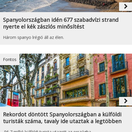
navigate_next
Spanyolországban idén 677 szabadvízi strand
nyerte el kék zászlós minősítést
Három spanyo lrégió áll az élen.
Fontos
navigate_next
Rekordot döntött Spanyolországban a külföldi
turisták száma, tavaly ide utaztak a legtöbben
96,7 millió külföldi turista utazott az országba.