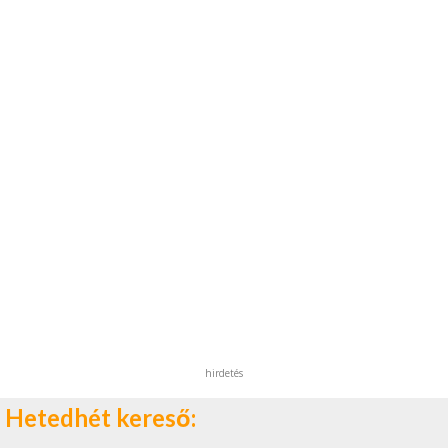
hirdetés
Hetedhét kereső: