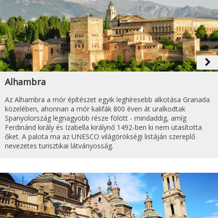
navigate_next
Alhambra
Az Alhambra a mór építészet egyik leghíresebb alkotása Granada
közelében, ahonnan a mór kalifák 800 éven át uralkodtak
Spanyolország legnagyobb része fölött - mindaddig, amíg
Ferdinánd király és Izabella királynő 1492-ben ki nem utasította
őket. A palota ma az UNESCO világörökségi listáján szereplő
nevezetes turisztikai látványosság.