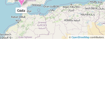
Cádiz
©
OpenStreetMap
contributors