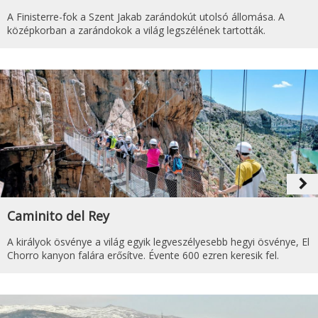
A Finisterre-fok a Szent Jakab zarándokút utolsó állomása. A
középkorban a zarándokok a világ legszélének tartották.
navigate_next
Caminito del Rey
A királyok ösvénye a világ egyik legveszélyesebb hegyi ösvénye, El
Chorro kanyon falára erősítve. Évente 600 ezren keresik fel.