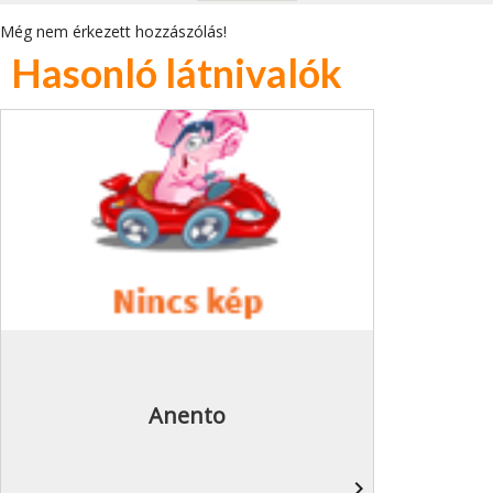
Még nem érkezett hozzászólás!
Hasonló látnivalók
Anento
navigate_next