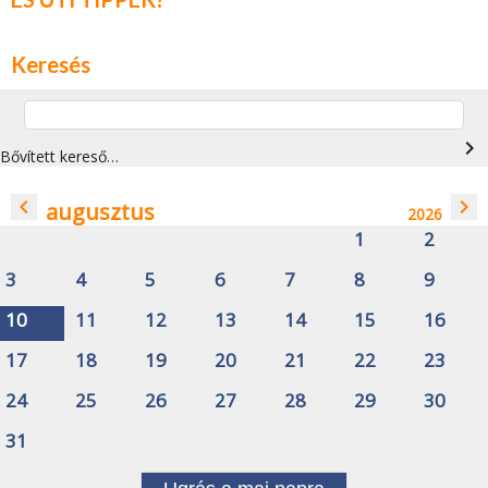
Keresés
navigate_next
Bővített kereső…
navigate_before
navigate_next
augusztus
2026
1
2
3
4
5
6
7
8
9
10
11
12
13
14
15
16
17
18
19
20
21
22
23
24
25
26
27
28
29
30
31