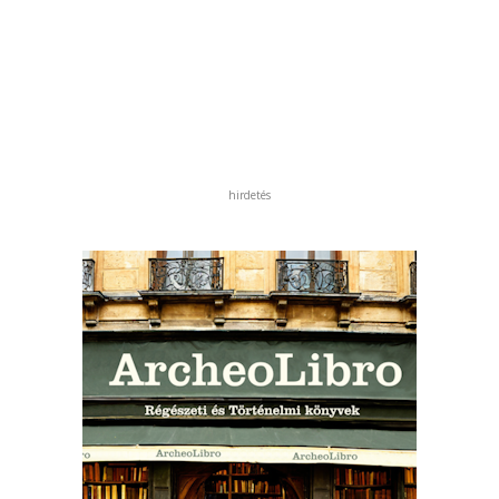
hirdetés