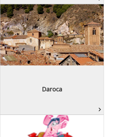
Daroca
navigate_next