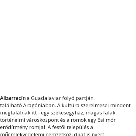
Albarracín
a Guadalaviar folyó partján
található Aragóniában. A kultúra szerelmesei mindent
megtalálnak itt - egy székesegyház, magas falak,
történelmi városközpont és a romok egy ősi mór
erődítmény romjai. A festői település a
műemlékvédelemi nemzetközi díjat is nyert.