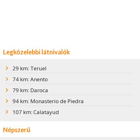
Legközelebbi látnivalók
29 km: Teruel
74 km: Anento
79 km: Daroca
94 km: Monasterio de Piedra
107 km: Calatayud
Népszerű