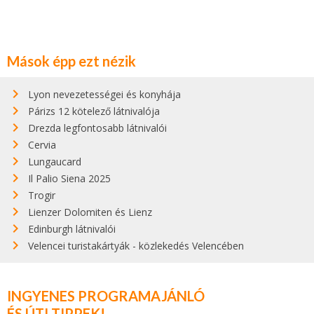
Mások épp ezt nézik
Lyon nevezetességei és konyhája
Párizs 12 kötelező látnivalója
Drezda legfontosabb látnivalói
Cervia
Lungaucard
Il Palio Siena 2025
Trogir
Lienzer Dolomiten és Lienz
Edinburgh látnivalói
Velencei turistakártyák - közlekedés Velencében
INGYENES PROGRAMAJÁNLÓ
ÉS ÚTI TIPPEK!