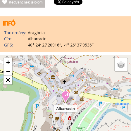
Kedvencnek jelölöm
Tartomány:
Aragónia
Cím:
Albarracin
GPS:
40° 24′ 27.20916″, -1° 26′ 37.9536″
+
−
Albarracin