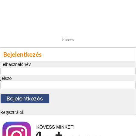
hirdetés
Bejelentkezés
Felhasználónév
Jelszó
Regisztrálok