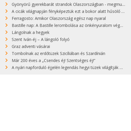
Gyönyörű gyerekbarát strandok Olaszországban - megmutatjuk a 15 legjobbat
A cicák világnapján fényképeztük ezt a bokor alatt hűsölő cicát Kisorosziban
Ferragosto: Amikor Olaszország egész nap nyaral
Bastille nap: A Bastille lerombolása az önkényuralom végét jelentette
Lángolnak a hegyek
Szent Iván-éj – A lángoló folyó
Graz adventi vásárai
Tombolnak az erdőtüzek Szicíliában és Szardínián
Már 200 éves a „Csendes éj! Szentséges éj!”
A nyári napforduló éjjelén legendás hegyi tüzek világítják meg Zugspitzét