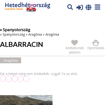
Az oldal sütiket (cookies) használ. További tájékoztatás itt:
Adatvédelmi tájékoztató
Ok
» Spanyolország
»
Spanyolország
»
Aragónia
»
Aragónia
ALBARRACIN
Kedvencnek
Nyomtatás
jelölöm
Aragónia
Ezt a helyet még nem értékelték. Legyél Te az első: