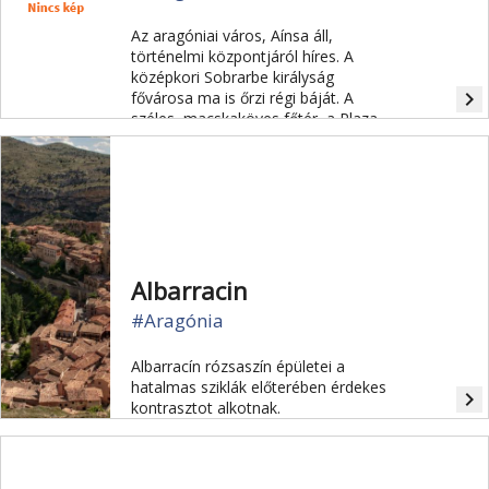
Az aragóniai város, Aínsa áll,
történelmi központjáról híres. A
középkori Sobrarbe királyság
navigate_next
fővárosa ma is őrzi régi báját. A
széles, macskaköves főtér, a Plaza
Mayor körül szép, barna kőből épült
árkádsor fut.
Albarracin
#Aragónia
Albarracín rózsaszín épületei a
hatalmas sziklák előterében érdekes
navigate_next
kontrasztot alkotnak.