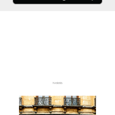
hirdetés