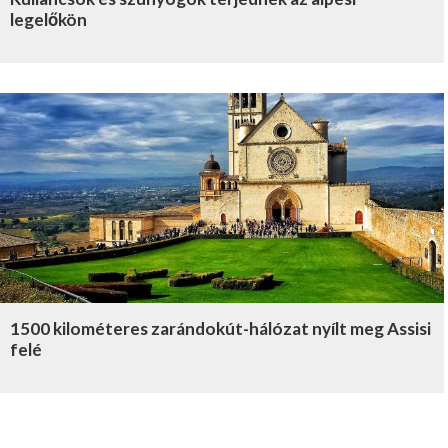
legelőkön
1500 kilométeres zarándokút-hálózat nyílt meg Assisi
felé