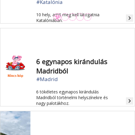
#Katalónia
10 hely, amit meg kell látogatnia
navigate_next
Katalóniában.
6 egynapos kirándulás
Madridból
#Madrid
6 tökéletes egynapos kirándulás
Madridból történelmi helyszínekre és
navigate_next
nagy palotákhoz.