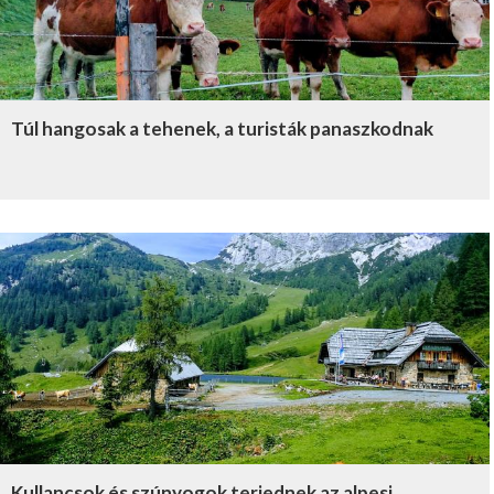
Túl hangosak a tehenek, a turisták panaszkodnak
Kullancsok és szúnyogok terjednek az alpesi