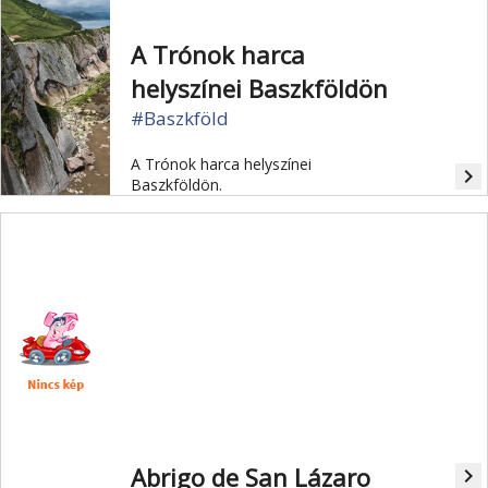
A Trónok harca
helyszínei Baszkföldön
#Baszkföld
A Trónok harca helyszínei
navigate_next
Baszkföldön.
Abrigo de San Lázaro
navigate_next