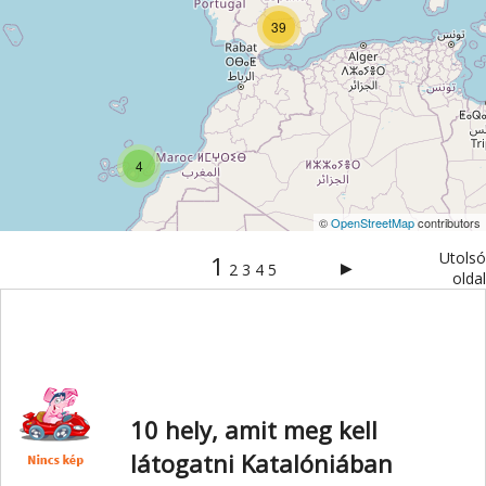
39
4
©
OpenStreetMap
contributors
Utolsó
1
▶
2
3
4
5
oldal
10 hely, amit meg kell
látogatni Katalóniában