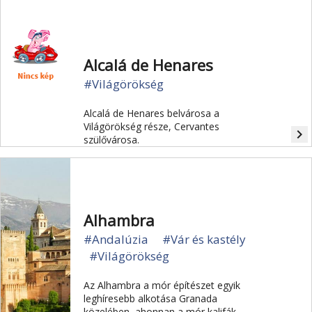
Alcalá de Henares
#Világörökség
Alcalá de Henares belvárosa a
Világörökség része, Cervantes
navigate_next
szülővárosa.
Alhambra
#Andalúzia
#Vár és kastély
#Világörökség
Az Alhambra a mór építészet egyik
leghíresebb alkotása Granada
közelében, ahonnan a mór kalifák