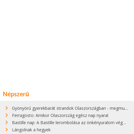
Népszerű
Gyönyörű gyerekbarát strandok Olaszországban - megmutatjuk a 15 legjobbat
Ferragosto: Amikor Olaszország egész nap nyaral
Bastille nap: A Bastille lerombolása az önkényuralom végét jelentette
Lángolnak a hegyek