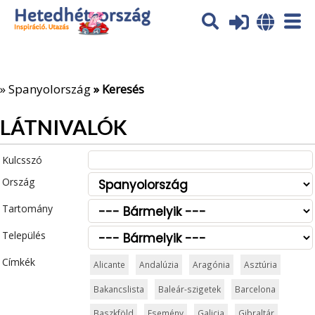
Az oldal sütiket (cookies) használ. További tájékoztatás itt:
Adatvédelmi tájékoztató
Ok
»
Spanyolország
» Keresés
LÁTNIVALÓK
Kulcsszó
Ország
Tartomány
Település
Címkék
Alicante
Andalúzia
Aragónia
Asztúria
Bakancslista
Baleár-szigetek
Barcelona
Baszkföld
Esemény
Galicia
Gibraltár