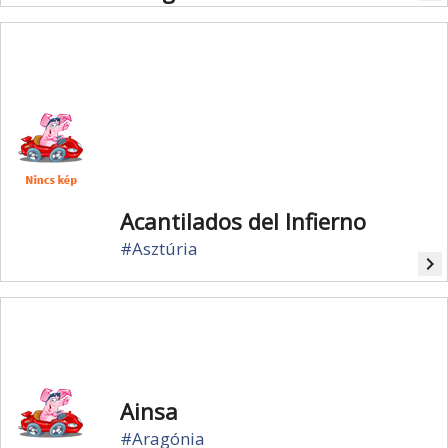
Acantilados del Infierno
#Asztúria
navigate_next
Ainsa
#Aragónia