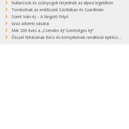
Kullancsok és szúnyogok terjednek az alpesi legelőkön
Tombolnak az erdőtüzek Szicíliában és Szardínián
Szent Iván-éj – A lángoló folyó
Graz adventi vásárai
Már 200 éves a „Csendes éj! Szentséges éj!”
Ősszel feltárulnak Bécs és környékének rendkívüli építészeti kincsei