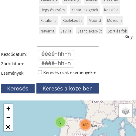
Hegy és csúcs
Kanári-szigetek
Kasztília
Katalónia
Közlekedés
Madrid
Múzeum
Navarra
Sevilla
Szent Jakab-út
Szirt és fok
Kinyit
Templom és kolostor
Tenerife
Tengerpart
Valencia
Vár és kastély
Városkalauzok
Kezdődátum:
Vidámpark
Világörökség
Záródátum:
Keresés csak eseményekre
Események:
Keresés a közelben
+
−
3
130