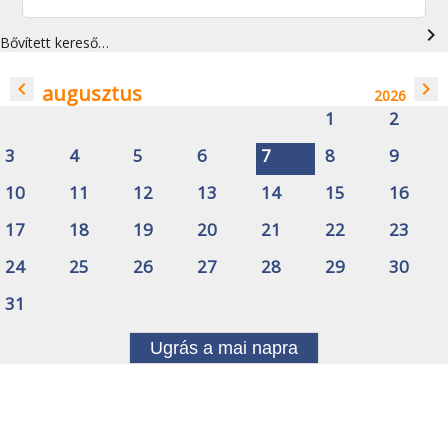
navigate_next
Bővített kereső…
navigate_before
navigate_next
augusztus
2026
1
2
3
4
5
6
7
8
9
10
11
12
13
14
15
16
17
18
19
20
21
22
23
24
25
26
27
28
29
30
31
Ugrás a mai napra