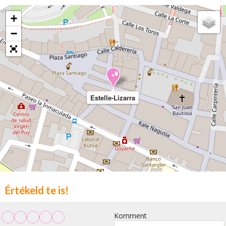
+
−
Estelle-Lizarra
Értékeld te is!
Komment