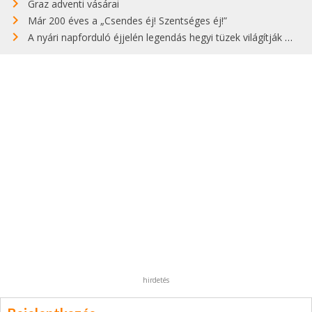
Graz adventi vásárai
Már 200 éves a „Csendes éj! Szentséges éj!”
A nyári napforduló éjjelén legendás hegyi tüzek világítják meg Zugspitzét
hirdetés