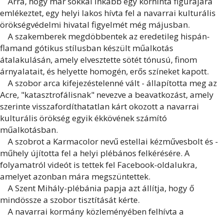
Arra, hogy már sokkal inkább egy körhinta figurájára
emlékeztet, egy helyi lakos hívta fel a navarrai kulturális
örökségvédelmi hivatal figyelmét még májusban.
A szakemberek megdöbbentek az eredetileg hispán-
flamand gótikus stílusban készült műalkotás
átalakulásán, amely elvesztette sötét tónusú, finom
árnyalatait, és helyette homogén, erős színeket kapott.
A szobor arca kifejezéstelenné vált - állapította meg az
Acre, "katasztrofálisnak" nevezve a beavatkozást, amely
szerinte visszafordíthatatlan kárt okozott a navarrai
kulturális örökség egyik ékkövének számító
műalkotásban.
A szobrot a Karmacolor nevű estellai kézművesbolt és -
műhely újította fel a helyi plébános felkérésére. A
folyamatról videót is tettek fel Facebook-oldalukra,
amelyet azonban mára megszüntettek.
A Szent Mihály-plébánia papja azt állítja, hogy ő
mindössze a szobor tisztítását kérte.
A navarrai kormány közleményében felhívta a