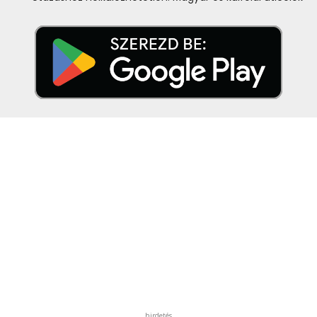
hirdetés