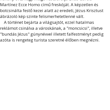
Martínez Ecce Homo című freskóját. A képzetlen és
botcsinálta festő kezei alatt az eredeti, Jézus Krisztust
ábrázoló kép szinte felismerhetetlenné vált.
A történet bejárta a világsajtót, ezzel hatalmas
reklámot csinálva a városkának, a "moncsicsi", illetve
"bundás Jézus" gúnynévvel illetett falfestményt pedig
azóta is rengeteg turista szeretné élőben megnézni.