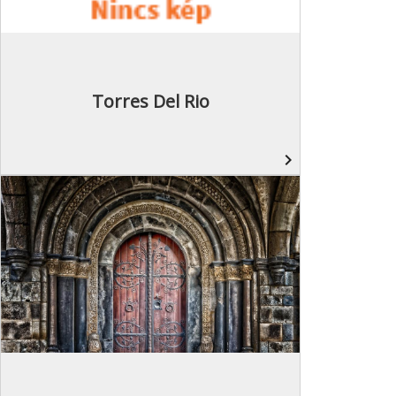
Torres Del Rio
navigate_next