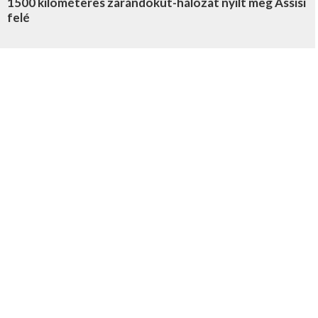
1500 kilométeres zarándokút-hálózat nyílt meg Assisi
felé