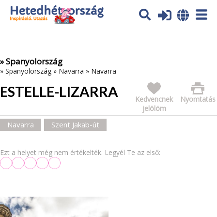
Az oldal sütiket (cookies) használ. További tájékoztatás itt:
Adatvédelmi tájékoztató
Ok
» Spanyolország
»
Spanyolország
»
Navarra
»
Navarra
ESTELLE-LIZARRA
Kedvencnek
Nyomtatás
jelölöm
Navarra
Szent Jakab-út
Ezt a helyet még nem értékelték. Legyél Te az első: