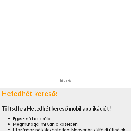
hirdetés
Hetedhét kereső:
Töltsd le a Hetedhét kereső mobil applikációt!
Egyszerű használat
Megmutatja, mi van a közelben
Utazáshoz nélkülözhetetlen: Magyar és külföldi úticélok