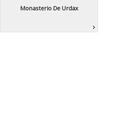
Monasterio De Urdax
navigate_next