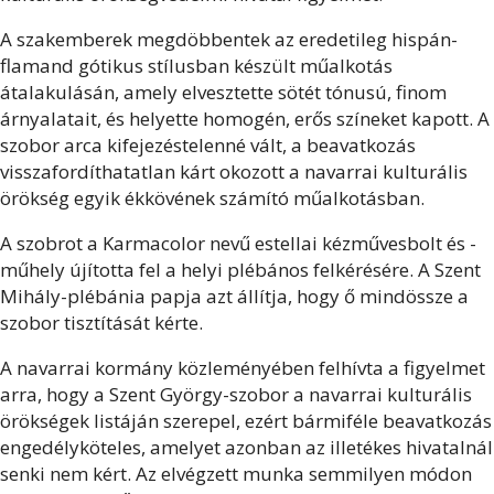
A szakemberek megdöbbentek az eredetileg hispán-
flamand gótikus stílusban készült műalkotás
átalakulásán, amely elvesztette sötét tónusú, finom
árnyalatait, és helyette homogén, erős színeket kapott. A
szobor arca kifejezéstelenné vált, a beavatkozás
visszafordíthatatlan kárt okozott a navarrai kulturális
örökség egyik ékkövének számító műalkotásban.
A szobrot a Karmacolor nevű estellai kézművesbolt és -
műhely újította fel a helyi plébános felkérésére. A Szent
Mihály-plébánia papja azt állítja, hogy ő mindössze a
szobor tisztítását kérte.
A navarrai kormány közleményében felhívta a figyelmet
arra, hogy a Szent György-szobor a navarrai kulturális
örökségek listáján szerepel, ezért bármiféle beavatkozás
engedélyköteles, amelyet azonban az illetékes hivatalnál
senki nem kért. Az elvégzett munka semmilyen módon