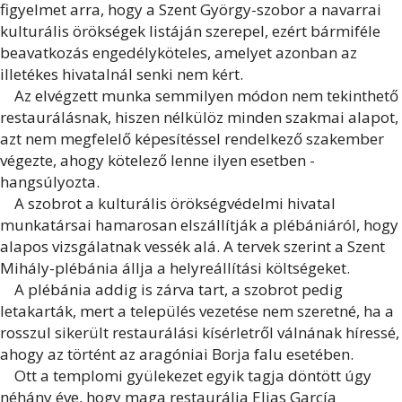
figyelmet arra, hogy a Szent György-szobor a navarrai
kulturális örökségek listáján szerepel, ezért bármiféle
beavatkozás engedélyköteles, amelyet azonban az
illetékes hivatalnál senki nem kért.
Az elvégzett munka semmilyen módon nem tekinthető
restaurálásnak, hiszen nélkülöz minden szakmai alapot,
azt nem megfelelő képesítéssel rendelkező szakember
végezte, ahogy kötelező lenne ilyen esetben -
hangsúlyozta.
A szobrot a kulturális örökségvédelmi hivatal
munkatársai hamarosan elszállítják a plébániáról, hogy
alapos vizsgálatnak vessék alá. A tervek szerint a Szent
Mihály-plébánia állja a helyreállítási költségeket.
A plébánia addig is zárva tart, a szobrot pedig
letakarták, mert a település vezetése nem szeretné, ha a
rosszul sikerült restaurálási kísérletről válnának híressé,
ahogy az történt az aragóniai Borja falu esetében.
Ott a templomi gyülekezet egyik tagja döntött úgy
néhány éve, hogy maga restaurálja Elias García