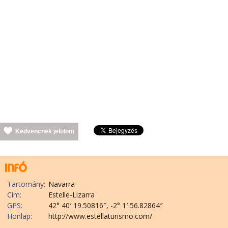
Kedvencnek jelölöm
Tartomány:
Navarra
Cím:
Estelle-Lizarra
GPS:
42° 40′ 19.50816″, -2° 1′ 56.82864″
Honlap:
http://www.estellaturismo.com/