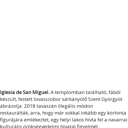
I
glesia de San Miguel.
A templomban található, fából
készült, festett lovasszobor sárkányölő Szent Györgyöt
ábrázolja. 2018 tavaszán illegális módon
restaurálták, arra, hogy már sokkal inkább egy körhinta
figurájára emlékeztet, egy helyi lakos hívta fel a navarrai
kulturális örökségvédelmi hivatal figyelmét.