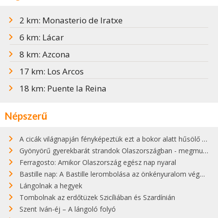
2 km: Monasterio de Iratxe
6 km: Lácar
8 km: Azcona
17 km: Los Arcos
18 km: Puente la Reina
Népszerű
A cicák világnapján fényképeztük ezt a bokor alatt hűsölő cicát Kisorosziban
Gyönyörű gyerekbarát strandok Olaszországban - megmutatjuk a 15 legjobbat
Ferragosto: Amikor Olaszország egész nap nyaral
Bastille nap: A Bastille lerombolása az önkényuralom végét jelentette
Lángolnak a hegyek
Tombolnak az erdőtüzek Szicíliában és Szardínián
Szent Iván-éj – A lángoló folyó