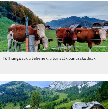
Túl hangosak a tehenek, a turisták panaszkodnak