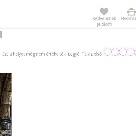
Kedvencnek
Nyomta
jelölöm
Ezt a helyet még nem értékelték. Legyél Te az első: