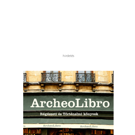
hirdetés