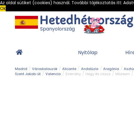
Az oldal sütiket (cookies) használ. További tájékoztatás itt:
Adat
Ok
Spanyolország
Nyitólap
Hír
Madrid
Városkalauzok
Alicante
Andalúzia
Aragónia
Asztú
Szent Jakab-út
Valencia
Esemény
Hegy és csúcs
Múzeum