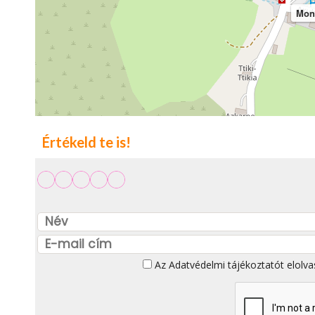
Mona
Értékeld te is!
Az
Adatvédelmi tájékoztatót
elolva