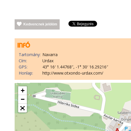
Kedvencnek jelölöm
Tartomány:
Navarra
Cím:
Urdax
GPS:
43° 16′ 1.44768″, -1° 30′ 16.29216″
Honlap:
http://www.otxondo-urdax.com/
+
−