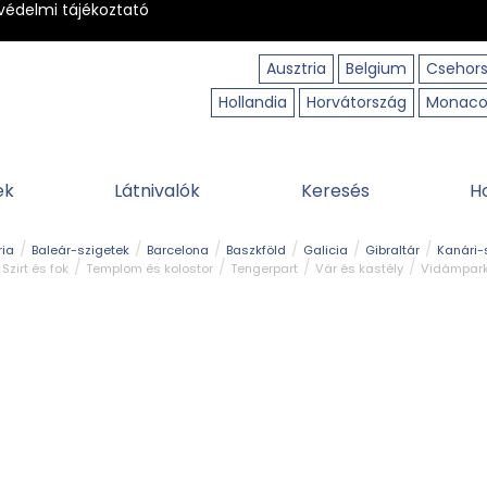
védelmi tájékoztató
Ausztria
Belgium
Csehor
Hollandia
Horvátország
Monac
ek
Látnivalók
Keresés
H
ria
Baleár-szigetek
Barcelona
Baszkföld
Galicia
Gibraltár
Kanári-
Szirt és fok
Templom és kolostor
Tengerpart
Vár és kastély
Vidámpar