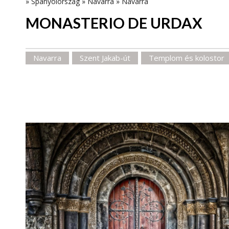
»
Spanyolország
»
Navarra
»
Navarra
MONASTERIO DE URDAX
Navarra
Szent Jakab-út
Templom és kolostor