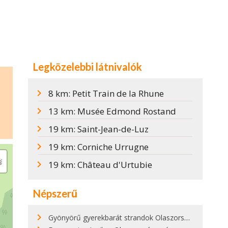
Legközelebbi látnivalók
8 km: Petit Train de la Rhune
13 km: Musée Edmond Rostand
19 km: Saint-Jean-de-Luz
19 km: Corniche Urrugne
19 km: Château d'Urtubie
Népszerű
Gyönyörű gyerekbarát strandok Olaszországban - megmutatjuk a 15 legjobbat