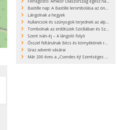
Ferragosto: Amikor Olaszország egész nap nyaral
Bastille nap: A Bastille lerombolása az önkényuralom végét jelentette
Lángolnak a hegyek
Kullancsok és szúnyogok terjednek az alpesi legelőkön
Tombolnak az erdőtüzek Szicíliában és Szardínián
Szent Iván-éj – A lángoló folyó
Ősszel feltárulnak Bécs és környékének rendkívüli építészeti kincsei
Graz adventi vásárai
Már 200 éves a „Csendes éj! Szentséges éj!”