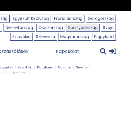
szág
Egyesült Királyság
Franciaország
Görögország
o
Németország
Olaszország
Spanyolország
Svájc
Szlovákia
Szlovénia
Magyarország
Piggyland
ozzászólások
Kapcsolat
szigetek
Kasztília
Katalónia
Navarra
Sevilla
k
Világörökség