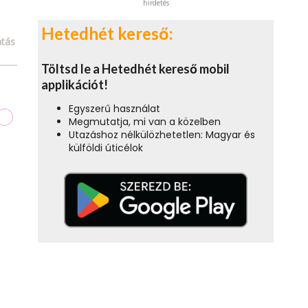
hirdetés
Hetedhét kereső:
tás
Töltsd le a Hetedhét kereső mobil
applikációt!
Egyszerű használat
Megmutatja, mi van a közelben
Utazáshoz nélkülözhetetlen: Magyar és
külföldi úticélok