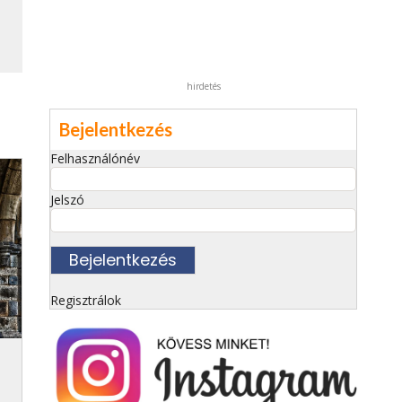
hirdetés
Bejelentkezés
Felhasználónév
Jelszó
Regisztrálok