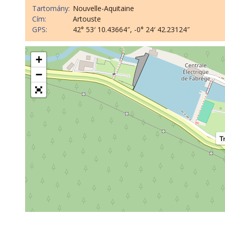
Tartomány:
Nouvelle-Aquitaine
Cím:
Artouste
GPS:
42° 53′ 10.43664″, -0° 24′ 42.23124″
+
−
T