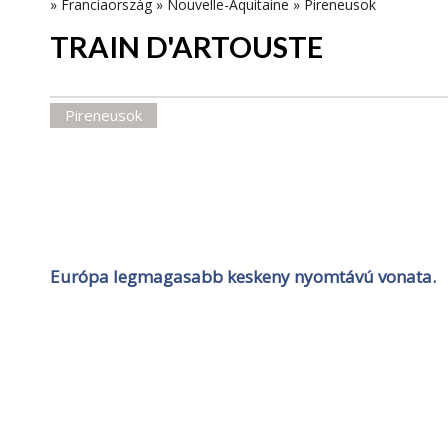
»
Franciaország
»
Nouvelle-Aquitaine
»
Pireneusok
TRAIN D'ARTOUSTE
Pireneusok
Európa legmagasabb keskeny nyomtávú vonata.