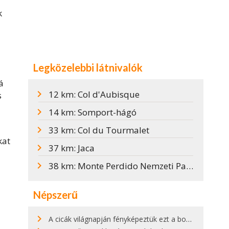
k
Legközelebbi látnivalók
á
12 km: Col d'Aubisque
s
14 km: Somport-hágó
33 km: Col du Tourmalet
kat
37 km: Jaca
38 km: Monte Perdido Nemzeti Park
Népszerű
A cicák világnapján fényképeztük ezt a bokor alatt hűsölő cicát Kisorosziban