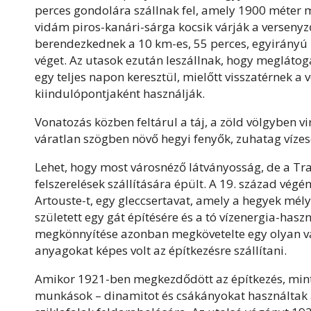
perces gondolára szállnak fel, amely 1900 méter m
vidám piros-kanári-sárga kocsik várják a verseny
berendezkednek a 10 km-es, 55 perces, egyirányú ú
véget. Az utasok ezután leszállnak, hogy meglátoga
egy teljes napon keresztül, mielőtt visszatérnek 
kiindulópontjaként használják.
Vonatozás közben feltárul a táj, a zöld völgyben v
váratlan szögben növő hegyi fenyők, zuhatag víz
Lehet, hogy most városnéző látványosság, de a Tr
felszerelések szállítására épült. A 19. század vég
Artouste-t, egy gleccsertavat, amely a hegyek mél
született egy gát építésére és a tó vízenergia-hasz
megkönnyítése azonban megkövetelte egy olyan v
anyagokat képes volt az építkezésre szállítani.
Amikor 1921-ben megkezdődött az építkezés, minte
munkások – dinamitot és csákányokat használtak 