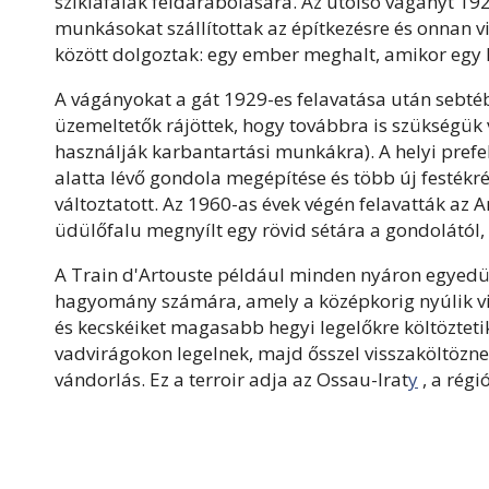
sziklafalak feldarabolására. Az utolsó vágányt 192
munkásokat szállítottak az építkezésre és onnan
között dolgoztak: egy ember meghalt, amikor egy k
A vágányokat a gát 1929-es felavatása után sebtéb
üzemeltetők rájöttek, hogy továbbra is szükségük 
használják karbantartási munkákra). A helyi prefe
alatta lévő gondola megépítése és több új festékré
változtatott. Az 1960-as évek végén felavatták az 
üdülőfalu megnyílt egy rövid sétára a gondolától,
A Train d'Artouste például minden nyáron egyedülál
hagyomány számára, amely a középkorig nyúlik vissz
és kecskéiket magasabb hegyi legelőkre költöztetik
vadvirágokon legelnek, majd ősszel visszaköltözne
vándorlás. Ez a terroir adja az Ossau-Irat
y
, a régi