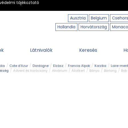
védelmi tájékoztató
Ausztria
Belgium
Csehor
Hollandia
Horvátország
Monac
ek
Látnivalók
Keresés
H
dia
Cote d'Azur
Dordogne
Elzász
Francia Alpok
Korzika
Loire-ment
ökség
Advent és karácsony
Akvárium
Állatkert
Bánya
Barlang
Bob
tó
Közlekedés
Legjobb & legszebb
Magyar kapcsolat
Múzeum
Ősko
erpart
Természeti park
Túra
Vár és kastély
Vidámpark