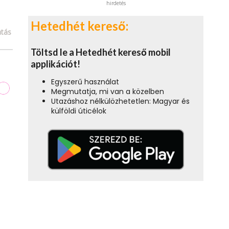
hirdetés
Hetedhét kereső:
tás
Töltsd le a Hetedhét kereső mobil
applikációt!
Egyszerű használat
Megmutatja, mi van a közelben
Utazáshoz nélkülözhetetlen: Magyar és
külföldi úticélok