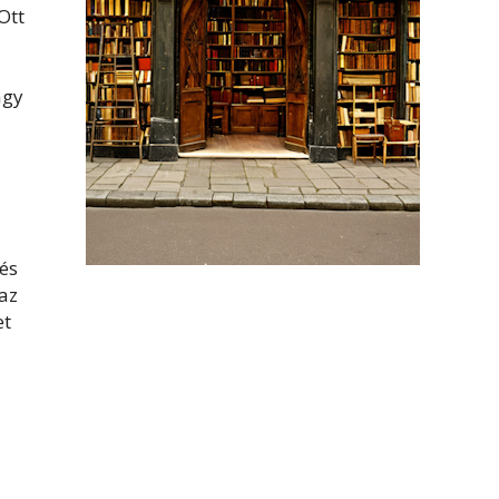
Ott
agy
és
 az
et