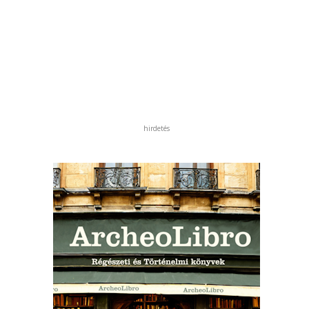
hirdetés