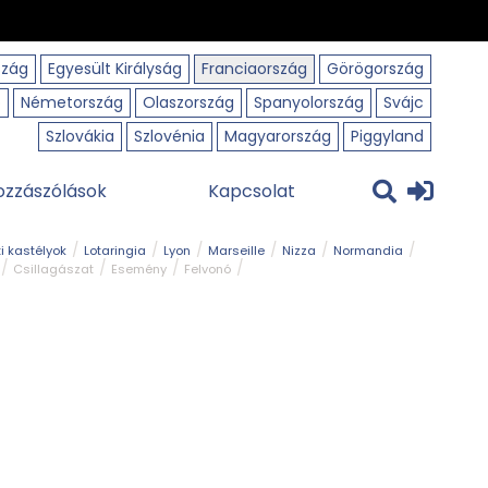
szág
Egyesült Királyság
Franciaország
Görögország
o
Németország
Olaszország
Spanyolország
Svájc
Szlovákia
Szlovénia
Magyarország
Piggyland
ozzászólások
Kapcsolat
i kastélyok
Lotaringia
Lyon
Marseille
Nizza
Normandia
Csillagászat
Esemény
Felvonó
r
Panorámaút
Park és kert
Római emlék
Szabadidőpark