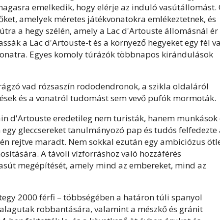
agasra emelkedik, hogy elérje az induló vasútállomást. 
zőket, amelyek méretes játékvonatokra emlékeztetnek, és
tra a hegy szélén, amely a Lac d'Artouste állomásnál ér
ssák a Lac d'Artouste-t és a környező hegyeket egy fél v
a vonatra. Egyes komoly túrázók többnapos kirándulások
irágzó vad rózsaszín rododendronok, a szikla oldaláról
esések és a vonatról tudomást sem vevő pufók mormoták.
ain d'Artouste eredetileg nem turisták, hanem munkások 
én egy gleccsereket tanulmányozó pap és tudós felfedezte
yén rejtve maradt. Nem sokkal ezután egy ambiciózus ötl
nosítására. A távoli vízforráshoz való hozzáférés
asút megépítését, amely mind az embereket, mind az
gy 2000 férfi – többségében a határon túli spanyol
alagutak robbantására, valamint a mészkő és gránit