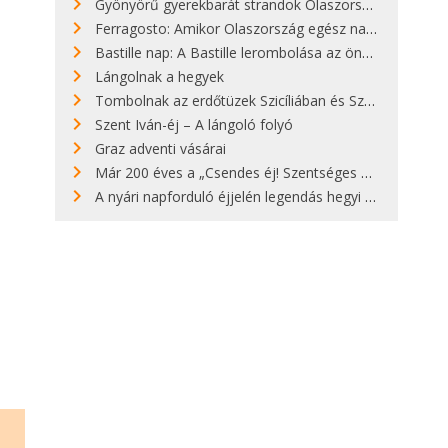
Gyönyörű gyerekbarát strandok Olaszországban - megmutatjuk a 15 legjobbat
Ferragosto: Amikor Olaszország egész nap nyaral
Bastille nap: A Bastille lerombolása az önkényuralom végét jelentette
Lángolnak a hegyek
Tombolnak az erdőtüzek Szicíliában és Szardínián
Szent Iván-éj – A lángoló folyó
Graz adventi vásárai
Már 200 éves a „Csendes éj! Szentséges éj!”
A nyári napforduló éjjelén legendás hegyi tüzek világítják meg Zugspitzét