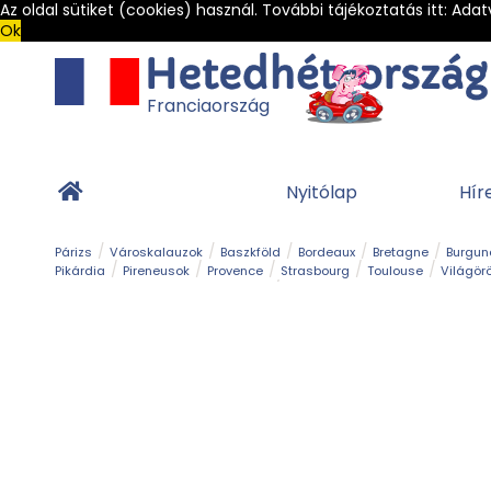
Az oldal sütiket (cookies) használ. További tájékoztatás itt:
Adat
Ok
Franciaország
Nyitólap
Hír
Párizs
Városkalauzok
Baszkföld
Bordeaux
Bretagne
Burgun
Pikárdia
Pireneusok
Provence
Strasbourg
Toulouse
Világör
Franciaország Legszebb Városkái
Gleccser
Hegy és csúcs
Kalandpark
Kerékpár
Kilá
Sziget
Szirt és fok
Szurdok
Tavak
Templom és kolostor
Teng