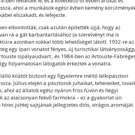
4-ben fektették le, és a következő öt évben árukat és
 vissza, ahol a munkások egész évben kemény körülménye
ábel elszakadt, és lefejezte.
en elbontották, csak azután építették újjá, hogy az
van rá a gát karbantartásához (a szerelvényt ma is
ktúra azonban sokkal több lehetőséget látott. 1932-re az
teg egy ipari vonatot fényes, új turisztikai látványosságg
Artouste sípályaudvart , és 1984-ben az Artouste-Fabrège
 így folyamatosan látogatók érkeztek a vonatra.
ló kilátót biztosít egy figyelemre méltó lelkipásztori
a. Július elején a pásztorok juhaikat, teheneiket, lovai
, ahol az állatok egész nyáron friss füvön és hegyi
k az alacsonyan fekvő farmokra – ez a gyakorlat ún.
ó híres juhtej sajtjának jellegzetes diós, virágos aromáját.