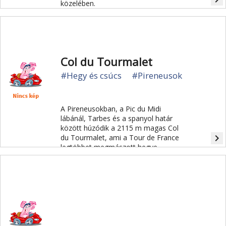
közelében.
Col du Tourmalet
#Hegy és csúcs
#Pireneusok
A Pireneusokban, a Pic du Midi
lábánál, Tarbes és a spanyol határ
között húzódik a 2115 m magas Col
navigate_next
du Tourmalet, ami a Tour de France
legtöbbet megmászott hegye.