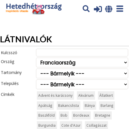
Az oldal sütiket (cookies) használ. További tájékoztatás itt:
Adatvédelmi tájékoztató
Ok
LÁTNIVALÓK
Kulcsszó
Ország
Tartomány
Település
Címkék
Advent és karácsony
Akvárium
Állatkert
Apátság
Bakancslista
Bánya
Barlang
Baszkföld
Bob
Bordeaux
Bretagne
Burgundia
Cote d'Azur
Csillagászat