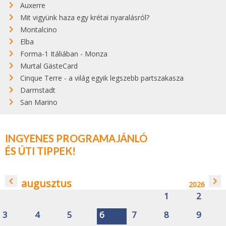
Auxerre
Mit vigyünk haza egy krétai nyaralásról?
Montalcino
Elba
Forma-1 Itáliában - Monza
Murtal GästeCard
Cinque Terre - a világ egyik legszebb partszakasza
Darmstadt
San Marino
INGYENES PROGRAMAJÁNLÓ
ÉS ÚTI TIPPEK!
navigate_before
navigate_next
augusztus
2026
1
2
3
4
5
6
7
8
9