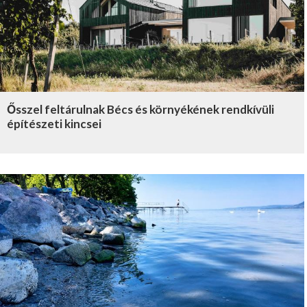
Ősszel feltárulnak Bécs és környékének rendkívüli
építészeti kincsei