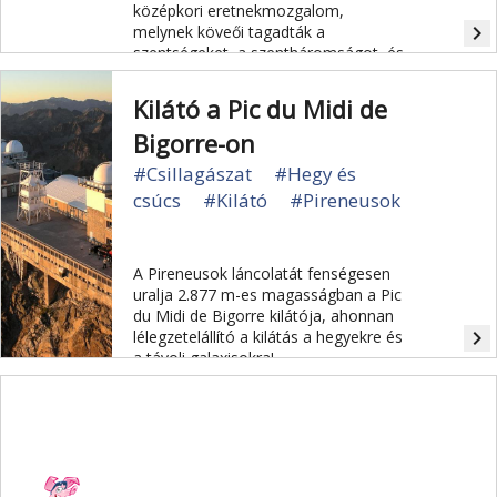
középkori eretnekmozgalom,
navigate_next
melynek köveői tagadták a
szentségeket, a szentháromságot, és
a házasságról való lemondást
hirdették .
Kilátó a Pic du Midi de
Bigorre-on
#Csillagászat
#Hegy és
csúcs
#Kilátó
#Pireneusok
A Pireneusok láncolatát fenségesen
uralja 2.877 m-es magasságban a Pic
du Midi de Bigorre kilátója, ahonnan
navigate_next
lélegzetelállító a kilátás a hegyekre és
a távoli galaxisokra!