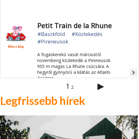
Petit Train de la Rhune
#Baszkföld
#Közlekedés
#Pireneusok
A fogaskerekű vasút márciustól
novemberig közlekedik a Pireneusok
905 m magas La Rhune csúcsára. A
navigate_next
hegyről gyönyörű a kilátás az Atlanti-
óceánra.
▶
1
2
Legfrissebb hírek