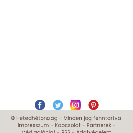
© Hetedhétország - Minden jog fenntartva!
Impresszum
-
Kapcsolat
-
Partnerek
-
Médiaajánlat
-
RSS
-
Adatvédelem