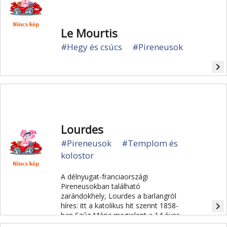
Le Mourtis
#Hegy és csúcs
#Pireneusok
navigate_next
Lourdes
#Pireneusok
#Templom és
kolostor
A délnyugat-franciaországi
Pireneusokban található
zarándokhely, Lourdes a barlangról
navigate_next
híres: itt a katolikus hit szerint 1858-
ban Szűz Mária megjelent a 14 éves
Bernadette Soubirous parasztlánynak.