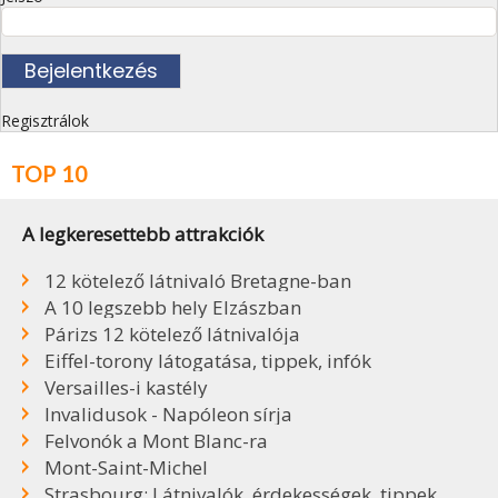
Regisztrálok
TOP 10
A legkeresettebb attrakciók
12 kötelező látnivaló Bretagne-ban
A 10 legszebb hely Elzászban
Párizs 12 kötelező látnivalója
Eiffel-torony látogatása, tippek, infók
Versailles-i kastély
Invalidusok - Napóleon sírja
Felvonók a Mont Blanc-ra
Mont-Saint-Michel
Strasbourg: Látnivalók, érdekességek, tippek