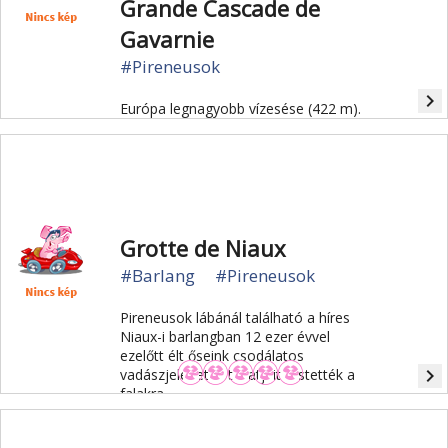
Grande Cascade de
Gavarnie
#Pireneusok
navigate_next
Európa legnagyobb vízesése (422 m).
Grotte de Niaux
#Barlang
#Pireneusok
Pireneusok lábánál található a híres
Niaux-i barlangban 12 ezer évvel
ezelőtt élt őseink csodálatos
navigate_next
vadászjelenetek tucatjait festették a
falakra.