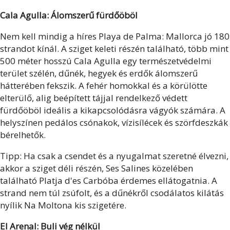
Cala Agulla: Álomszerű fürdőöböl
Nem kell mindig a híres Playa de Palma: Mallorca jó 180
strandot kínál. A sziget keleti részén található, több mint
500 méter hosszú Cala Agulla egy természetvédelmi
terület szélén, dűnék, hegyek és erdők álomszerű
hátterében fekszik. A fehér homokkal és a körülötte
elterülő, alig beépített tájjal rendelkező védett
fürdőöböl ideális a kikapcsolódásra vágyók számára. A
helyszínen pedálos csónakok, vízisílécek és szörfdeszkák
bérelhetők.
Tipp: Ha csak a csendet és a nyugalmat szeretné élvezni,
akkor a sziget déli részén, Ses Salines közelében
található Platja d'es Carbóba érdemes ellátogatnia. A
strand nem túl zsúfolt, és a dűnékről csodálatos kilátás
nyílik Na Moltona kis szigetére.
El Arenal: Buli vég nélkül