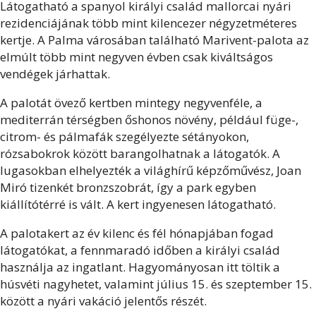
Látogatható a spanyol királyi család mallorcai nyári
rezidenciájának több mint kilencezer négyzetméteres
kertje. A Palma városában található Marivent-palota az
elmúlt több mint negyven évben csak kiváltságos
vendégek járhattak.
A palotát övező kertben mintegy negyvenféle, a
mediterrán térségben őshonos növény, például füge-,
citrom- és pálmafák szegélyezte sétányokon,
rózsabokrok között barangolhatnak a látogatók. A
lugasokban elhelyezték a világhírű képzőművész, Joan
Miró tizenkét bronzszobrát, így a park egyben
kiállítótérré is vált. A kert ingyenesen látogatható.
A palotakert az év kilenc és fél hónapjában fogad
látogatókat, a fennmaradó időben a királyi család
használja az ingatlant. Hagyományosan itt töltik a
húsvéti nagyhetet, valamint július 15. és szeptember 15.
között a nyári vakáció jelentős részét.