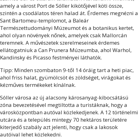
amely a várost Port de Sóller kikötőjével köti össze,
szintén a csodálatos téren halad át. Érdemes megnézni a
Sant Bartomeu-templomot, a Baleár
Természettudományi Múzeumot és a botanikus kertet,
ahol olyan növények nőnek, amelyek csak Mallorcán
teremnek. A művészetek szerelmeseinek érdemes
ellátogatniuk a Can Prunera Múzeumba, ahol Warhol,
Kandinsky és Picasso festményei láthatók.
Tipp: Minden szombaton 9-től 14 óráig tart a heti piac,
ahol friss halat, gyümölcsöt és zöldséget, virágokat és
kézműves termékeket kínálnak.
Sóller városa az új alacsony károsanyag-kibocsátású
zóna bevezetésével megtiltotta a turistáknak, hogy a
városközpontban autóval közlekedjenek. A 12 történelmi
utcára és a település mintegy 70 hektáros területére
kiterjedő szabály azt jelenti, hogy csak a lakosok
autóival lehet közlekedni.