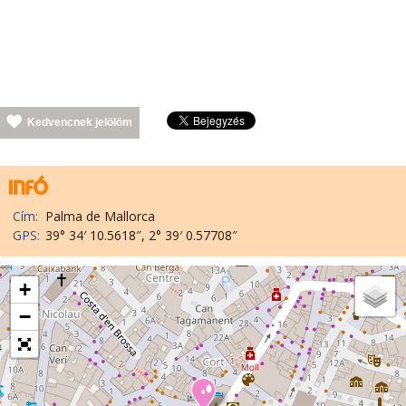
Kedvencnek jelölöm
Cím:
Palma de Mallorca
GPS:
39° 34′ 10.5618″, 2° 39′ 0.57708″
+
−