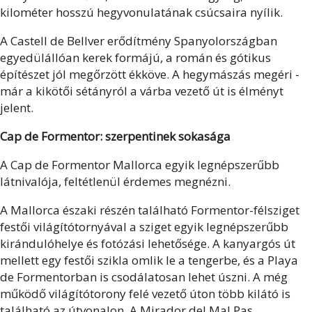
kilométer hosszú hegyvonulatának csúcsaira nyílik.
A Castell de Bellver erődítmény Spanyolországban
egyedülállóan kerek formájú, a román és gótikus
építészet jól megőrzött ékköve. A hegymászás megéri -
már a kikötői sétányról a várba vezető út is élményt
jelent.
Cap de Formentor: szerpentinek sokasága
A Cap de Formentor Mallorca egyik legnépszerűbb
látnivalója, feltétlenül érdemes megnézni.
A Mallorca északi részén található Formentor-félsziget
festői világítótornyával a sziget egyik legnépszerűbb
kirándulóhelye és fotózási lehetősége. A kanyargós út
mellett egy festői szikla omlik le a tengerbe, és a Playa
de Formentorban is csodálatosan lehet úszni. A még
működő világítótorony felé vezető úton több kilátó is
található az útvonalon. A Mirador del Mal Pas