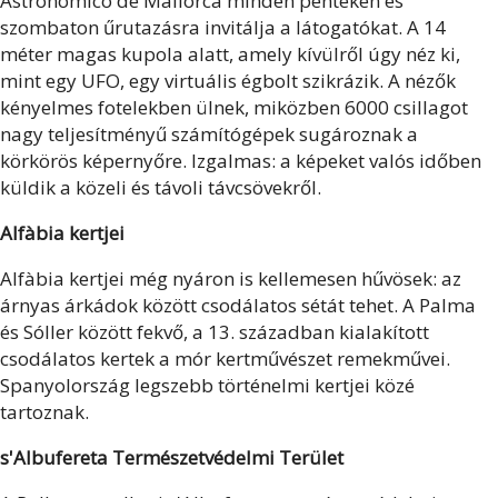
Astronómico de Mallorca minden pénteken és
szombaton űrutazásra invitálja a látogatókat. A 14
méter magas kupola alatt, amely kívülről úgy néz ki,
mint egy UFO, egy virtuális égbolt szikrázik. A nézők
kényelmes fotelekben ülnek, miközben 6000 csillagot
nagy teljesítményű számítógépek sugároznak a
körkörös képernyőre. Izgalmas: a képeket valós időben
küldik a közeli és távoli távcsövekről.
Alfàbia kertjei
Alfàbia kertjei még nyáron is kellemesen hűvösek: az
árnyas árkádok között csodálatos sétát tehet. A Palma
és Sóller között fekvő, a 13. században kialakított
csodálatos kertek a mór kertművészet remekművei.
Spanyolország legszebb történelmi kertjei közé
tartoznak.
s'Albufereta Természetvédelmi Terület