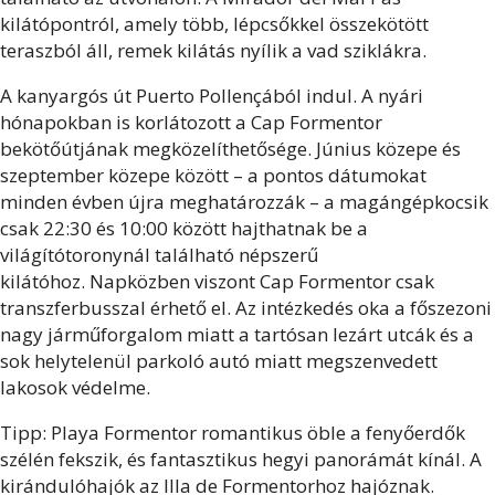
kilátópontról, amely több, lépcsőkkel összekötött
teraszból áll, remek kilátás nyílik a vad sziklákra.
A kanyargós út Puerto Pollençából indul. A nyári
hónapokban is korlátozott a Cap Formentor
bekötőútjának megközelíthetősége. Június közepe és
szeptember közepe között – a pontos dátumokat
minden évben újra meghatározzák – a magángépkocsik
csak 22:30 és 10:00 között hajthatnak be a
világítótoronynál található népszerű
kilátóhoz. Napközben viszont Cap Formentor csak
transzferbusszal érhető el. Az intézkedés oka a főszezoni
nagy járműforgalom miatt a tartósan lezárt utcák és a
sok helytelenül parkoló autó miatt megszenvedett
lakosok védelme.
Tipp: Playa Formentor romantikus öble a fenyőerdők
szélén fekszik, és fantasztikus hegyi panorámát kínál. A
kirándulóhajók az Illa de Formentorhoz hajóznak.