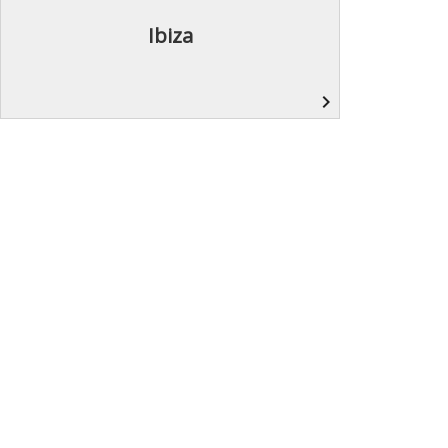
Ibiza
navigate_next