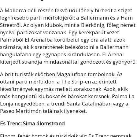
A Mallorca déli részén fekvő üdülőhely hírhedt a sziget
leghíresebb parti mérföldjéről: a Ballermann és a Ham
Streetről. Az olyan klubok, mint a Bierkönig, főleg német
nyelvű partizókat vonzanak. Egy kerékpárút vezet
Palmából El Arenalba körülbelül egy óra alatt, azok
számára, akik szeretnének belekóstolni a Ballermann
hangulatába egy egynapos kiránduláson. El Arenal
kiterjedt strandja mindazonáltal gondozott és gyönyörű.
A brit turisták eközben Magalufban tombolnak. Az
ottani parti mérföldön, a The Strip-en az érintett
létesítmények egymás mellett sorakoznak. Azok, akik
más hangulatú klubokat és bárokat keresnek, Palma La
Lonja negyedében, a trendi Santa Catalinában vagy a
Paseo Marítimón találnak ilyeneket.
Es Trenc: Sima álomstrand
Finom, fehér homok és türkizkék víz: Es Trenc nemcsak