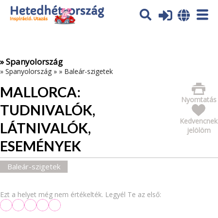
Az oldal sütiket (cookies) használ. További tájékoztatás itt:
Adatvédelmi tájékoztató
Ok
» Spanyolország
»
Spanyolország
»
»
Baleár-szigetek
MALLORCA:
Nyomtatás
TUDNIVALÓK,
Kedvencnek
LÁTNIVALÓK,
jelölöm
ESEMÉNYEK
Baleár-szigetek
Ezt a helyet még nem értékelték. Legyél Te az első: