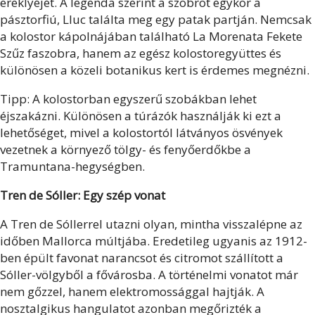
ereklyéjét. A legenda szerint a szobrot egykor a
pásztorfiú, Lluc találta meg egy patak partján. Nemcsak
a kolostor kápolnájában található La Morenata Fekete
Szűz faszobra, hanem az egész kolostoregyüttes és
különösen a közeli botanikus kert is érdemes megnézni.
Tipp: A kolostorban egyszerű szobákban lehet
éjszakázni. Különösen a túrázók használják ki ezt a
lehetőséget, mivel a kolostortól látványos ösvények
vezetnek a környező tölgy- és fenyőerdőkbe a
Tramuntana-hegységben.
Tren de Sóller: Egy szép vonat
A Tren de Sóllerrel utazni olyan, mintha visszalépne az
időben Mallorca múltjába. Eredetileg ugyanis az 1912-
ben épült favonat narancsot és citromot szállított a
Sóller-völgyből a fővárosba. A történelmi vonatot már
nem gőzzel, hanem elektromossággal hajtják. A
nosztalgikus hangulatot azonban megőrizték a