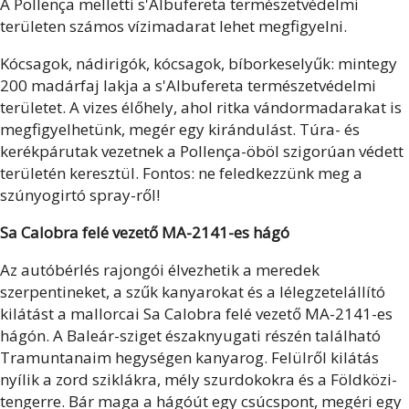
A Pollença melletti s'Albufereta természetvédelmi
területen számos vízimadarat lehet megfigyelni.
Kócsagok, nádirigók, kócsagok, bíborkeselyűk: mintegy
200 madárfaj lakja a s'Albufereta természetvédelmi
területet. A vizes élőhely, ahol ritka vándormadarakat is
megfigyelhetünk, megér egy kirándulást. Túra- és
kerékpárutak vezetnek a Pollença-öböl szigorúan védett
területén keresztül. Fontos: ne feledkezzünk meg a
szúnyogirtó spray-ről!
Sa Calobra felé vezető MA-2141-es hágó
Az autóbérlés rajongói élvezhetik a meredek
szerpentineket, a szűk kanyarokat és a lélegzetelállító
kilátást a mallorcai Sa Calobra felé vezető MA-2141-es
hágón. A Baleár-sziget északnyugati részén található
Tramuntanaim hegységen kanyarog. Felülről kilátás
nyílik a zord sziklákra, mély szurdokokra és a Földközi-
tengerre. Bár maga a hágóút egy csúcspont, megéri egy