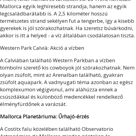
Mallorca egyik leghíresebb strandja, hanem az egyik
legcsaládbarátabb is. A 2,5 kilométer hosszú
természetes strand sekélyen fut a tengerbe, így a kisebb
gyerekek is jól szórakozhatnak. Ha szeretsz búvárkodni,
akkor is itt a helyed - a víz általában csodálatosan tiszta.
Western Park Calvià: Akció a vízben
A Calviában található Western Parkban a vízben
tombolni szerető kis cowboyok jól szórakozhatnak. Nem
olyan zsúfolt, mint az Arenalban található, gyakran
zsúfolt aquapark. A vadnyugati téma azonban az egész
komplexumon végigvonul, ami aláhúzza ennek a
csúszdákkal és különböző medencékkel rendelkező
élményfürdőnek a varázsát.
Mallorca Planetáriuma: Űrhajó-érzés
A Costitx falu közelében található Observatorio