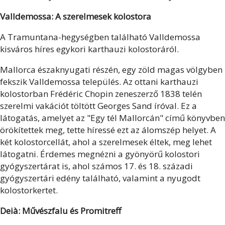
Valldemossa: A szerelmesek kolostora
A Tramuntana-hegységben található Valldemossa
kisváros híres egykori karthauzi kolostoráról.
Mallorca északnyugati részén, egy zöld magas völgyben
fekszik Valldemossa település. Az ottani karthauzi
kolostorban Frédéric Chopin zeneszerző 1838 telén
szerelmi vakációt töltött Georges Sand íróval. Ez a
látogatás, amelyet az "Egy tél Mallorcán" című könyvben
örökítettek meg, tette híressé ezt az álomszép helyet. A
két kolostorcellát, ahol a szerelmesek éltek, meg lehet
látogatni. Érdemes megnézni a gyönyörű kolostori
gyógyszertárat is, ahol számos 17. és 18. századi
gyógyszertári edény található, valamint a nyugodt
kolostorkertet.
Deià: Művészfalu és Promitreff