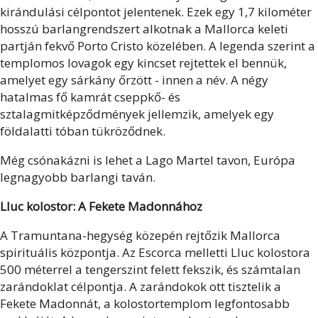
kirándulási célpontot jelentenek. Ezek egy 1,7 kilométer
hosszú barlangrendszert alkotnak a Mallorca keleti
partján fekvő Porto Cristo közelében. A legenda szerint a
templomos lovagok egy kincset rejtettek el bennük,
amelyet egy sárkány őrzött - innen a név. A négy
hatalmas fő kamrát cseppkő- és
sztalagmitképződmények jellemzik, amelyek egy
földalatti tóban tükröződnek.
Még csónakázni is lehet a Lago Martel tavon, Európa
legnagyobb barlangi taván.
Lluc kolostor: A Fekete Madonnához
A Tramuntana-hegység közepén rejtőzik Mallorca
spirituális központja. Az Escorca melletti Lluc kolostora
500 méterrel a tengerszint felett fekszik, és számtalan
zarándoklat célpontja. A zarándokok ott tisztelik a
Fekete Madonnát, a kolostortemplom legfontosabb