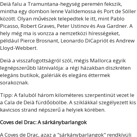
Deià falu a Tramuntana-hegység peremén fekszik,
mintha egy dombon lenne Valldemossa és Port de Sóller
között. Olyan művészek telepedtek le itt, mint Pablo
Picasso, Robert Graves, Peter Ustinov és Ava Gardner. A
hely még ma is vonzza a nemzetközi hírességeket,
például Pierce Brosnant, Leonardo DiCapriót és Andrew
Lloyd-Webbert.
Deià a visszafogottságról szól, mégis Mallorca egyik
legnépszerűbb látnivalója: a régi házakban diszkréten
elegáns butikok, galériák és elegáns éttermek
sorakoznak.
Tipp: A faluból három kilométeres szerpentinút vezet le
a Cala de Deià fürdőöbölbe. A sziklákkal szegélyezett kis
kavicsos strand népszerű a helyiek körében.
Coves del Drac: A sárkánybarlangok
A Coves de Drac, azaz a "sárkánybarlangok" rendkívüli