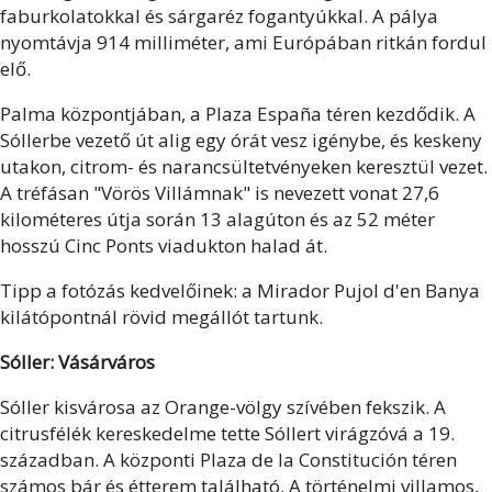
faburkolatokkal és sárgaréz fogantyúkkal. A pálya
nyomtávja 914 milliméter, ami Európában ritkán fordul
elő.
Palma központjában, a Plaza España téren kezdődik. A
Sóllerbe vezető út alig egy órát vesz igénybe, és keskeny
utakon, citrom- és narancsültetvényeken keresztül vezet.
A tréfásan "Vörös Villámnak" is nevezett vonat 27,6
kilométeres útja során 13 alagúton és az 52 méter
hosszú Cinc Ponts viadukton halad át.
Tipp a fotózás kedvelőinek: a Mirador Pujol d'en Banya
kilátópontnál rövid megállót tartunk.
Sóller: Vásárváros
Sóller kisvárosa az Orange-völgy szívében fekszik. A
citrusfélék kereskedelme tette Sóllert virágzóvá a 19.
században. A központi Plaza de la Constitución téren
számos bár és étterem található. A történelmi villamos,