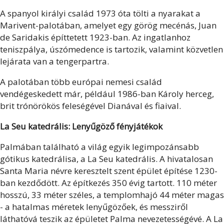
A spanyol királyi család 1973 óta tölti a nyarakat a
Marivent-palotában, amelyet egy görög mecénás, Juan
de Saridakis építtetett 1923-ban. Az ingatlanhoz
teniszpálya, úszómedence is tartozik, valamint közvetlen
lejárata van a tengerpartra.
A palotában több európai nemesi család
vendégeskedett már, például 1986-ban Károly herceg,
brit trónörökös feleségével Dianával és fiaival.
La Seu katedrális: Lenyűgöző fényjátékok
Palmában található a világ egyik legimpozánsabb
gótikus katedrálisa, a La Seu katedrális. A hivatalosan
Santa Maria névre keresztelt szent épület építése 1230-
ban kezdődött. Az építkezés 350 évig tartott. 110 méter
hosszú, 33 méter széles, a templomhajó 44 méter magas
- a hatalmas méretek lenyűgözőek, és messziről
láthatóvá teszik az épületet Palma nevezetességévé. A La