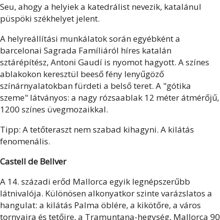
Seu, ahogy a helyiek a katedrálist nevezik, katalánul
püspöki székhelyet jelent.
A helyreállítási munkálatok során egyébként a
barcelonai Sagrada Famíliáról híres katalán
sztárépítész, Antoni Gaudí is nyomot hagyott. A színes
ablakokon keresztül beeső fény lenyűgöző
színárnyalatokban fürdeti a belső teret. A "gótika
szeme" látványos: a nagy rózsaablak 12 méter átmérőjű,
1200 színes üvegmozaikkal.
Tipp: A tetőteraszt nem szabad kihagyni. A kilátás
fenomenális.
Castell de Bellver
A 14. századi erőd Mallorca egyik legnépszerűbb
látnivalója. Különösen alkonyatkor szinte varázslatos a
hangulat: a kilátás Palma öblére, a kikötőre, a város
tornyaira és tetőire, a Tramuntana-hegység, Mallorca 90