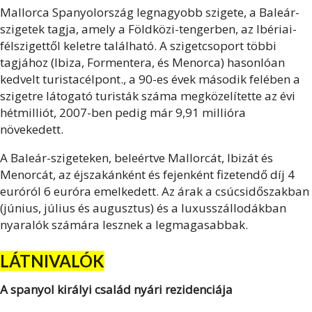
Mallorca Spanyolország legnagyobb szigete, a Baleár-
szigetek tagja, amely a Földközi-tengerben, az Ibériai-
félszigettől keletre található. A szigetcsoport többi
tagjához (Ibiza, Formentera, és Menorca) hasonlóan
kedvelt turistacélpont., a 90-es évek második felében a
szigetre látogató turisták száma megközelítette az évi
hétmilliót, 2007-ben pedig már 9,91 millióra
növekedett.
A Baleár-szigeteken, beleértve Mallorcát, Ibizát és
Menorcát, az éjszakánként és fejenként fizetendő díj 4
euróról 6 euróra emelkedett. Az árak a csúcsidőszakban
(június, július és augusztus) és a luxusszállodákban
nyaralók számára lesznek a legmagasabbak.
LÁTNIVALÓK
A spanyol királyi család nyári rezidenciája