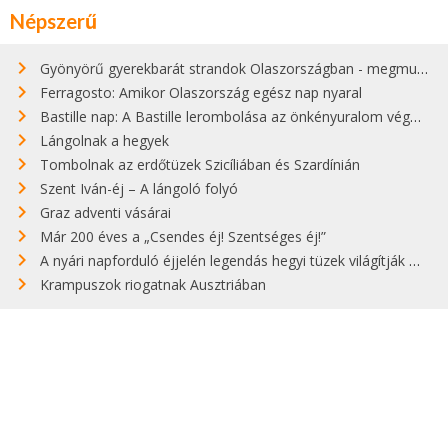
Népszerű
Gyönyörű gyerekbarát strandok Olaszországban - megmutatjuk a 15 legjobbat
Ferragosto: Amikor Olaszország egész nap nyaral
Bastille nap: A Bastille lerombolása az önkényuralom végét jelentette
Lángolnak a hegyek
Tombolnak az erdőtüzek Szicíliában és Szardínián
Szent Iván-éj – A lángoló folyó
Graz adventi vásárai
Már 200 éves a „Csendes éj! Szentséges éj!”
A nyári napforduló éjjelén legendás hegyi tüzek világítják meg Zugspitzét
Krampuszok riogatnak Ausztriában