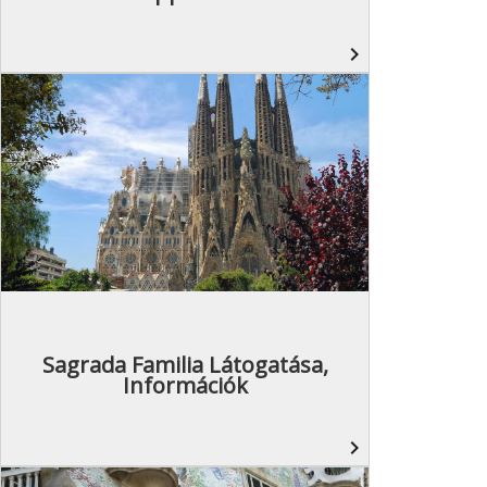
navigate_next
Sagrada Familia Látogatása,
Információk
navigate_next