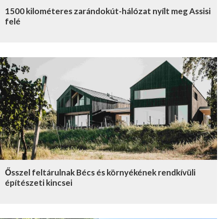
1500 kilométeres zarándokút-hálózat nyílt meg Assisi
felé
Ősszel feltárulnak Bécs és környékének rendkívüli
építészeti kincsei