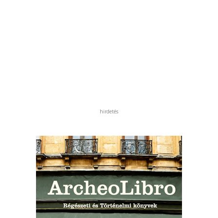
hirdetés