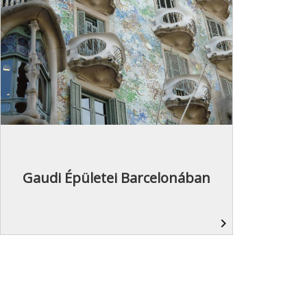
Gaudi Épületei Barcelonában
navigate_next