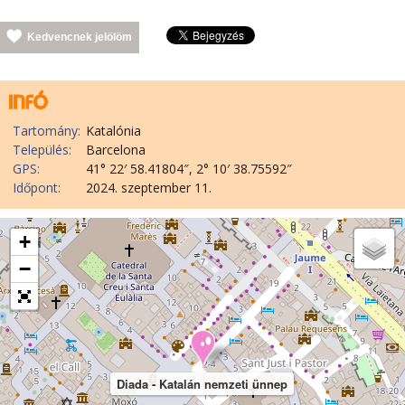
Kedvencnek jelölöm
Tartomány:
Katalónia
Település:
Barcelona
GPS:
41° 22′ 58.41804″, 2° 10′ 38.75592″
Időpont:
2024. szeptember 11.
+
−
Diada - Katalán nemzeti ünnep