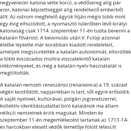
negyvenezer katona vette körül, a védősereg alig pár
ezer, katonai képzettséggel alig rendelkező emberből
állt. Az ostrom megfelelő ágyúk híján mégis több mint
egy évig elhúzódott, a nyomasztó túlerőben lévő királyi
katonaság csak 1714. szeptember 11-én tudta bevenni a
katalán fővárost. A bevonulás után V. Fülöp azonnal
életbe léptette már korábban kiadott rendeleteit,
amelyek megszüntették a katalán autonómiát, eltörölték
a több évszázados múltra visszatekintő katalán
intézményeket, és még a katalán nyelv használatát is
megtiltották.
A katalán nemzeti reneszánsz (renaixenca) a 19. század
végén kezdődött, napjainkban is tart, sőt egyre erősödik.
A saját nyelvvel, kultúrával, polgári jogrendszerrel,
kollektív identitástudattal bíró katalánok ma állam
nélküli nemzetnek érzik magukat. Minden év
szeptember 11-én megemlékezést tartanak az 1713-14-
es harcokban elesett védők temetője fölött létesült