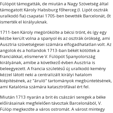
Fülöpöt támogatták, de miután a Nagy Szövetség által
támogatott Károly Habsburg főherceg (I. Lipót osztrák
uralkodó fia) csapatai 1705-ben bevették Barcelonát, őt
ismerték el királyuknak.
1711-ben Károly megörökölte a bécsi trónt, és így egy
kézbe került volna a spanyol és az osztrák örökség, ami
Ausztria szövetségesei számára elfogadhatatlan volt. Az
angolok és a hollandok 1713-ban békét kötöttek a
franciákkal, elismerve V. Fülöpöt Spanyolország
királyának, amibe a következő évben Ausztria is
beleegyezett. A francia születésű új uralkodó kemény
kézzel látott neki a centralizált királyi hatalom
kiépítésének, az "áruló" tartományok megbüntetésének,
ami Katalónia számára katasztrófával ért fel.
Miután 1713 nyarán a brit és császári seregek a béke
előírásainak megfelelően távoztak Barcelonából, V.
Fülöp megkezdte a város ostromát. A várost mintegy