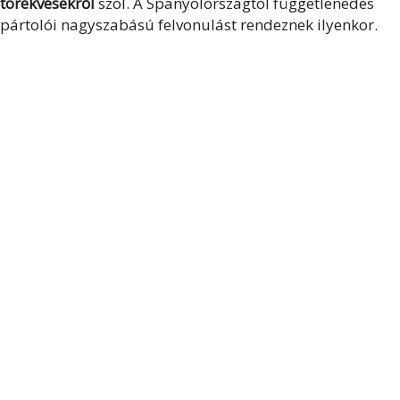
törekvésekről
szól. A Spanyolországtól függetlenedés
pártolói nagyszabású felvonulást rendeznek ilyenkor.