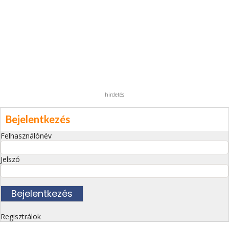
hirdetés
Bejelentkezés
Felhasználónév
Jelszó
Regisztrálok