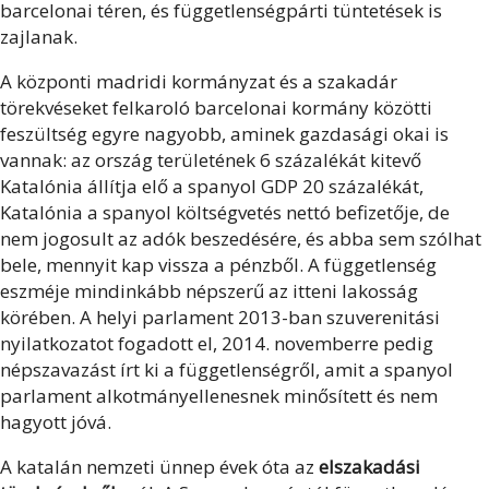
barcelonai téren, és függetlenségpárti tüntetések is
zajlanak.
A központi madridi kormányzat és a szakadár
törekvéseket felkaroló barcelonai kormány közötti
feszültség egyre nagyobb, aminek gazdasági okai is
vannak: az ország területének 6 százalékát kitevő
Katalónia állítja elő a spanyol GDP 20 százalékát,
Katalónia a spanyol költségvetés nettó befizetője, de
nem jogosult az adók beszedésére, és abba sem szólhat
bele, mennyit kap vissza a pénzből. A függetlenség
eszméje mindinkább népszerű az itteni lakosság
körében. A helyi parlament 2013-ban szuverenitási
nyilatkozatot fogadott el, 2014. novemberre pedig
népszavazást írt ki a függetlenségről, amit a spanyol
parlament alkotmányellenesnek minősített és nem
hagyott jóvá.
A katalán nemzeti ünnep évek óta az
elszakadási