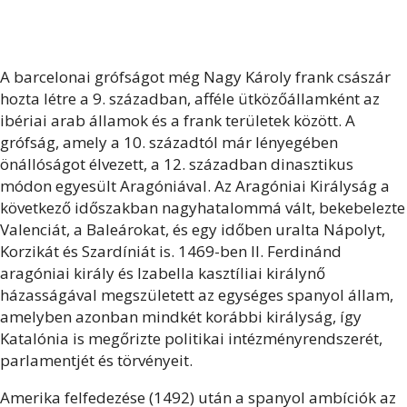
A barcelonai grófságot még Nagy Károly frank császár
hozta létre a 9. században, afféle ütközőállamként az
ibériai arab államok és a frank területek között. A
grófság, amely a 10. századtól már lényegében
önállóságot élvezett, a 12. században dinasztikus
módon egyesült Aragóniával. Az Aragóniai Királyság a
következő időszakban nagyhatalommá vált, bekebelezte
Valenciát, a Baleárokat, és egy időben uralta Nápolyt,
Korzikát és Szardíniát is. 1469-ben II. Ferdinánd
aragóniai király és Izabella kasztíliai királynő
házasságával megszületett az egységes spanyol állam,
amelyben azonban mindkét korábbi királyság, így
Katalónia is megőrizte politikai intézményrendszerét,
parlamentjét és törvényeit.
Amerika felfedezése (1492) után a spanyol ambíciók az