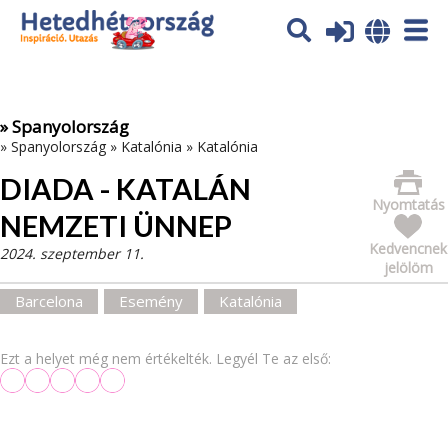
Az oldal sütiket (cookies) használ. További tájékoztatás itt:
Adatvédelmi tájékoztató
Ok
» Spanyolország
»
Spanyolország
»
Katalónia
»
Katalónia
DIADA - KATALÁN
Nyomtatás
NEMZETI ÜNNEP
Kedvencnek
2024. szeptember 11.
jelölöm
Barcelona
Esemény
Katalónia
Ezt a helyet még nem értékelték. Legyél Te az első: