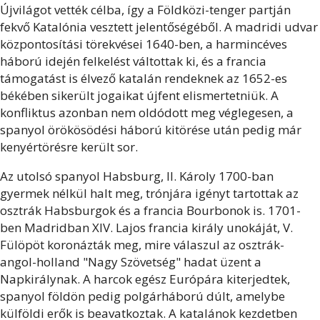
Újvilágot vették célba, így a Földközi-tenger partján
fekvő Katalónia vesztett jelentőségéből. A madridi udvar
központosítási törekvései 1640-ben, a harmincéves
háború idején felkelést váltottak ki, és a francia
támogatást is élvező katalán rendeknek az 1652-es
békében sikerült jogaikat újfent elismertetniük. A
konfliktus azonban nem oldódott meg véglegesen, a
spanyol örökösödési háború kitörése után pedig már
kenyértörésre került sor.
Az utolsó spanyol Habsburg, II. Károly 1700-ban
gyermek nélkül halt meg, trónjára igényt tartottak az
osztrák Habsburgok és a francia Bourbonok is. 1701-
ben Madridban XIV. Lajos francia király unokáját, V.
Fülöpöt koronázták meg, mire válaszul az osztrák-
angol-holland "Nagy Szövetség" hadat üzent a
Napkirálynak. A harcok egész Európára kiterjedtek,
spanyol földön pedig polgárháború dúlt, amelybe
külföldi erők is beavatkoztak. A katalánok kezdetben