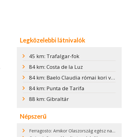
Legközelebbi látnivalók
45 km: Trafalgar-fok
84 km: Costa de la Luz
"
84 km: Baelo Claudia római kori város
84 km: Punta de Tarifa
88 km: Gibraltár
Népszerű
Ferragosto: Amikor Olaszország egész nap nyaral