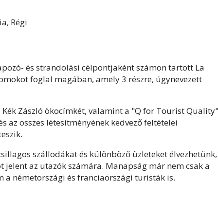
pozó- és strandolási célpontjaként számon tartott La
 homokot foglal magában, amely 3 részre, úgynevezett
 Kék Zászló ökocímkét, valamint a "Q for Tourist Quality
és az összes létesítményének kedvező feltételei
eszik.
csillagos szállodákat és különböző üzleteket élvezhetünk,
t jelent az utazók számára. Manapság már nem csak a
 a németországi és franciaországi turisták is.