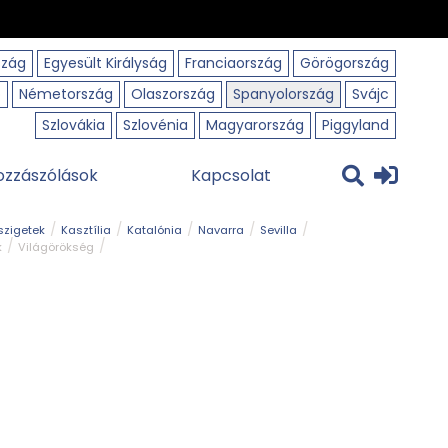
szág
Egyesült Királyság
Franciaország
Görögország
o
Németország
Olaszország
Spanyolország
Svájc
Szlovákia
Szlovénia
Magyarország
Piggyland
ozzászólások
Kapcsolat
szigetek
Kasztília
Katalónia
Navarra
Sevilla
k
Világörökség