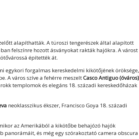
lőtt alapíthatták. A türoszi tengerészek által alapított
ban felszínre hozott ásványokat rakták hajókra. A várost
ötővárossá építették át.
ami egykori forgalmas kereskedelmi kikötőjének öröksége,
pe. A város szíve a fehérre meszelt
Casco Antiguo (óváros)
 barokk templomok és elegáns 18. századi kereskedőházak
eva
neoklasszikus ékszer, Francisco Goya 18. századi
ikor az Amerikából a kikötőbe behajózó hajók
obb panorámáit, és még egy szórakoztató camera obscura 