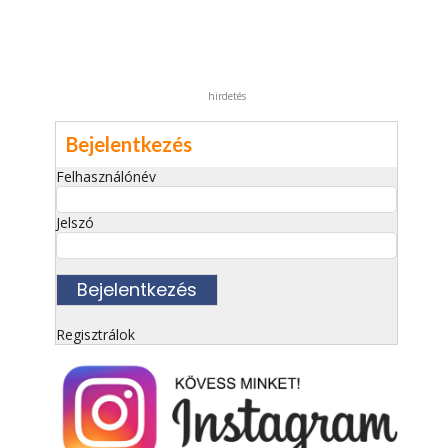
hirdetés
Bejelentkezés
Felhasználónév
Jelszó
Regisztrálok