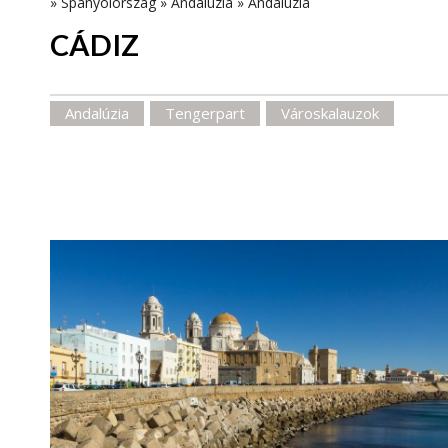
»
Spanyolország
»
Andalúzia
»
Andalúzia
CÁDIZ
Andalúzia
Tengerpart
Városkalauzok