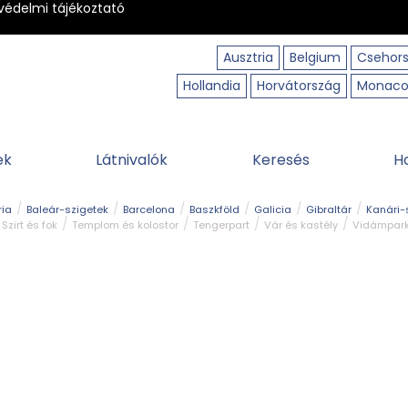
védelmi tájékoztató
Ausztria
Belgium
Csehor
Hollandia
Horvátország
Monac
ek
Látnivalók
Keresés
H
ria
Baleár-szigetek
Barcelona
Baszkföld
Galicia
Gibraltár
Kanári-
Szirt és fok
Templom és kolostor
Tengerpart
Vár és kastély
Vidámpar