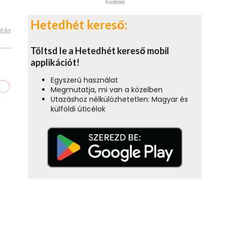
hirdetés
Hetedhét kereső:
tás
Töltsd le a Hetedhét kereső mobil
applikációt!
Egyszerű használat
Megmutatja, mi van a közelben
Utazáshoz nélkülözhetetlen: Magyar és
külföldi úticélok