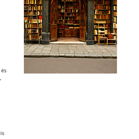
 és
,
is