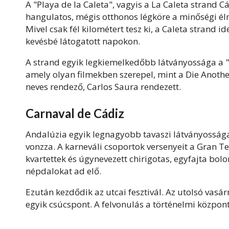
A "Playa de la Caleta", vagyis a La Caleta strand 
hangulatos, mégis otthonos légköre a minőségi élm
Mivel csak fél kilométert tesz ki, a Caleta strand 
kevésbé látogatott napokon.
A strand egyik legkiemelkedőbb látványossága a "
amely olyan filmekben szerepel, mint a Die Anothe
neves rendező, Carlos Saura rendezett.
Carnaval de Cádiz
Andalúzia egyik legnagyobb tavaszi látványossága 
vonzza. A karneváli csoportok versenyeit a Gran Te
kvartettek és úgynevezett chirigotas, egyfajta bolo
népdalokat ad elő.
Ezután kezdődik az utcai fesztivál. Az utolsó vas
egyik csúcspont. A felvonulás a történelmi központ