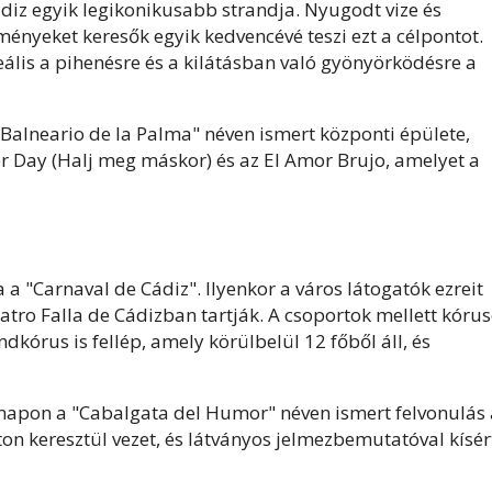
Cádiz egyik legikonikusabb strandja. Nyugodt vize és
ényeket keresők egyik kedvencévé teszi ezt a célpontot.
ideális a pihenésre és a kilátásban való gyönyörködésre a
Balneario de la Palma" néven ismert központi épülete,
r Day (Halj meg máskor) és az El Amor Brujo, amelyet a
a "Carnaval de Cádiz". Ilyenkor a város látogatók ezreit
atro Falla de Cádizban tartják. A csoportok mellett kórus
ndkórus is fellép, amely körülbelül 12 főből áll, és
árnapon a "Cabalgata del Humor" néven ismert felvonulás 
on keresztül vezet, és látványos jelmezbemutatóval kísér