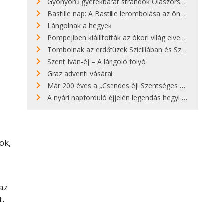
Gyönyörű gyerekbarát strandok Olaszországban - megmutatjuk a 15 legjobbat
Bastille nap: A Bastille lerombolása az önkényuralom végét jelentette
Lángolnak a hegyek
Pompejiben kiállították az ókori világ elveszett híres szobrának másolatát
Tombolnak az erdőtüzek Szicíliában és Szardínián
Szent Iván-éj – A lángoló folyó
Graz adventi vásárai
Már 200 éves a „Csendes éj! Szentséges éj!”
A nyári napforduló éjjelén legendás hegyi tüzek világítják meg Zugspitzét
ok,
az
t.