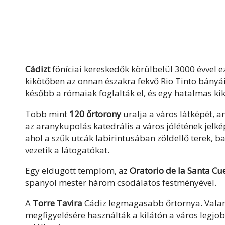
Cádizt
föníciai kereskedők körülbelül 3000 évvel eze
kikötőben az onnan északra fekvő Rio Tinto bányái
később a rómaiak foglalták el, és egy hatalmas kik
Több mint
120 őrtorony
uralja a város látképét, 
az aranykupolás katedrális a város jólétének jelké
ahol a szűk utcák labirintusában zöldellő terek,
vezetik a látogatókat.
Egy eldugott templom, az
Oratorio de la Santa Cu
spanyol mester három csodálatos festményével.
A
Torre Tavira
Cádiz legmagasabb őrtornya. Valam
megfigyelésére használták a kilátón a város legj