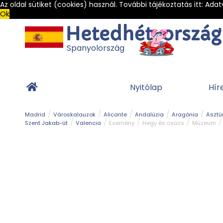
Az oldal sütiket (cookies) használ. További tájékoztatás itt:
Adat
Ok
Spanyolország
Nyitólap
Hír
Madrid
Városkalauzok
Alicante
Andalúzia
Aragónia
Asztú
Szent Jakab-út
Valencia
Esemény
Hegy és csúcs
Múzeum