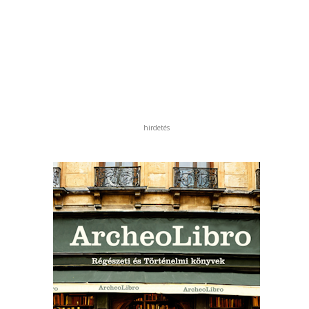
hirdetés