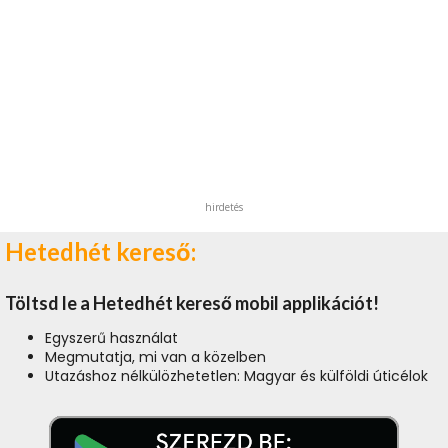
hirdetés
Hetedhét kereső:
Töltsd le a Hetedhét kereső mobil applikációt!
Egyszerű használat
Megmutatja, mi van a közelben
Utazáshoz nélkülözhetetlen: Magyar és külföldi úticélok