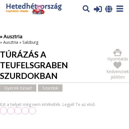
Az oldal sütiket (cookies) használ. További tájékoztatás itt:
Adatvédelmi tájékoztató
Ok
» Ausztria
»
Ausztria
»
Salzburg
TÚRÁZÁS A
Nyomtatás
TEUFELSGRABEN
Kedvencnek
SZURDOKBAN
jelölöm
Gyerek túraút
Szurdok
Ezt a helyet még nem értékelték. Legyél Te az első: