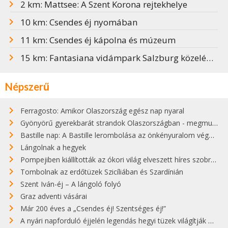
2 km: Mattsee: A Szent Korona rejtekhelye
10 km: Csendes éj nyomában
11 km: Csendes éj kápolna és múzeum
15 km: Fantasiana vidámpark Salzburg közelében
Népszerű
Ferragosto: Amikor Olaszország egész nap nyaral
Gyönyörű gyerekbarát strandok Olaszországban - megmutatjuk a 15 legjobbat
Bastille nap: A Bastille lerombolása az önkényuralom végét jelentette
Lángolnak a hegyek
Pompejiben kiállították az ókori világ elveszett híres szobrának másolatát
Tombolnak az erdőtüzek Szicíliában és Szardínián
Szent Iván-éj – A lángoló folyó
Graz adventi vásárai
Már 200 éves a „Csendes éj! Szentséges éj!”
A nyári napforduló éjjelén legendás hegyi tüzek világítják meg Zugspitzét