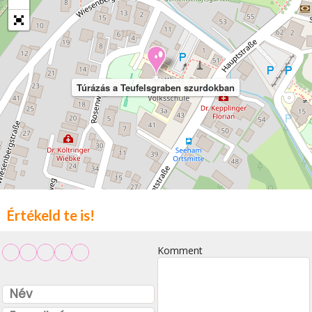
Túrázás a Teufelsgraben szurdokban
Értékeld te is!
Komment