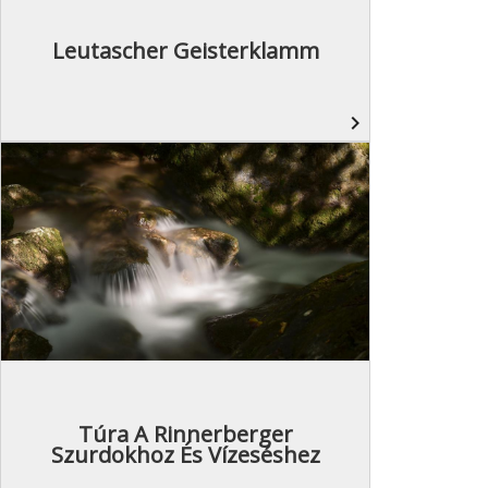
Leutascher Geisterklamm
navigate_next
Túra A Rinnerberger
Szurdokhoz És Vízeséshez