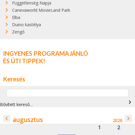
Függetlenség Napja
Canevaworld MovieLand Park
Elba
Duino kastélya
Zengő
INGYENES PROGRAMAJÁNLÓ
ÉS ÚTI TIPPEK!
Keresés
navigate_next
Bővített kereső…
navigate_before
navigate_next
augusztus
2026
1
2