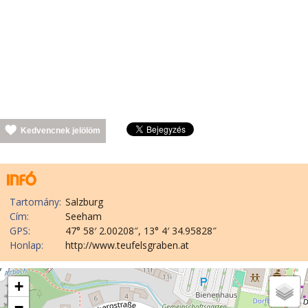
Kedvencnek jelölöm
Tartomány:
Salzburg
Cím:
Seeham
GPS:
47° 58′ 2.00208″, 13° 4′ 34.95828″
Honlap:
http://www.teufelsgraben.at
+
−