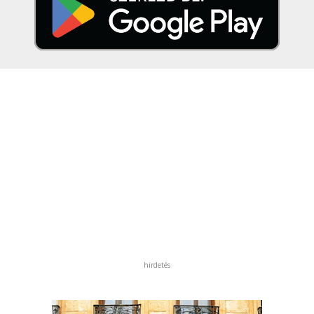
hirdetés