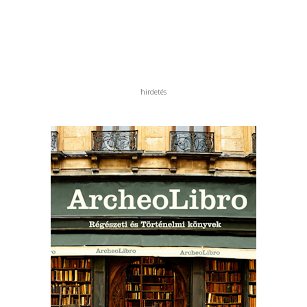
hirdetés