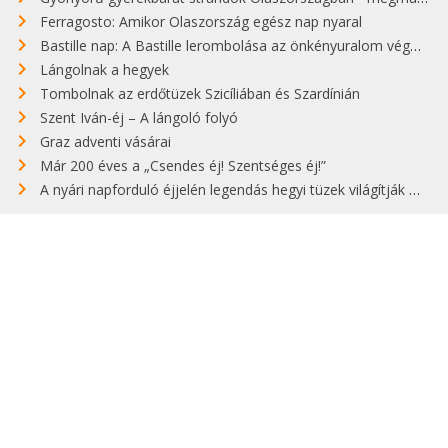
Ferragosto: Amikor Olaszország egész nap nyaral
Bastille nap: A Bastille lerombolása az önkényuralom végét jelentette
Lángolnak a hegyek
Tombolnak az erdőtüzek Szicíliában és Szardínián
Szent Iván-éj – A lángoló folyó
Graz adventi vásárai
Már 200 éves a „Csendes éj! Szentséges éj!”
A nyári napforduló éjjelén legendás hegyi tüzek világítják meg Zugspitzét