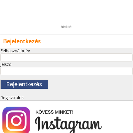
hirdetés
Bejelentkezés
Felhasználónév
Jelszó
Regisztrálok