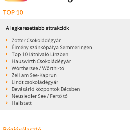
TOP 10
A legkeresettebb attrakciók
Zotter Csokoládégyár
Élmény szánkópálya Semmeringen
Top 10 látnivaló Linzben
Hauswirth Csokoládégyár
Wörthersee / Wörthi-tó
Zell am See-Kaprun
Lindt csokoládégyár
Bevásárló központok Bécsben
Neusiedler See / Fertő tó
Hallstatt
Régióválasztó