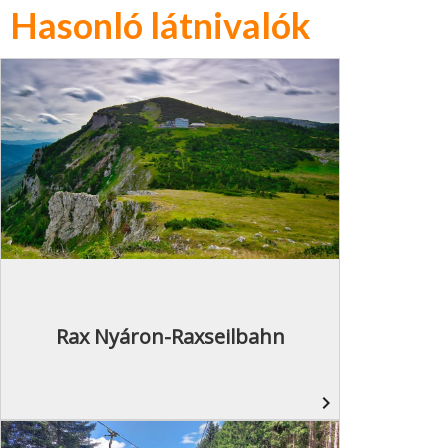
Hasonló látnivalók
Rax Nyáron-Raxseilbahn
navigate_next