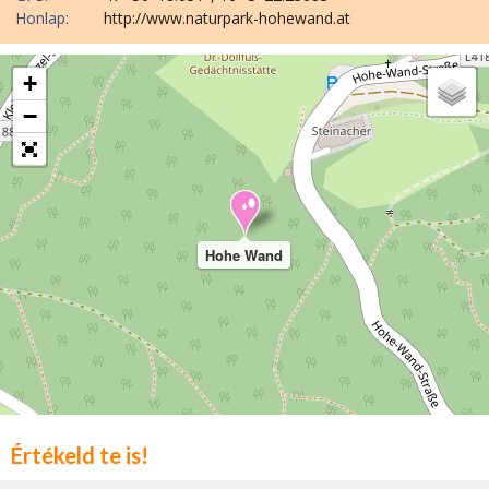
Honlap:
http://www.naturpark-hohewand.at
+
−
Hohe Wand
Értékeld te is!