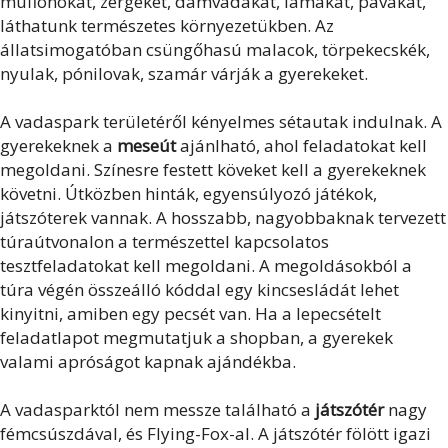
muflonokat, zergéket, dámvadakat, lámákat, pávákat,
láthatunk természetes környezetükben. Az
állatsimogatóban csüngőhasú malacok, törpekecskék,
nyulak, pónilovak, szamár várják a gyerekeket.
A vadaspark területéről kényelmes sétautak indulnak. A
gyerekeknek a
meseút
ajánlható, ahol feladatokat kell
megoldani. Színesre festett köveket kell a gyerekeknek
követni. Útközben hinták, egyensúlyozó játékok,
játszóterek vannak. A hosszabb, nagyobbaknak tervezett
túraútvonalon a természettel kapcsolatos
tesztfeladatokat kell megoldani. A megoldásokból a
túra végén összeálló kóddal egy kincsesládát lehet
kinyitni, amiben egy pecsét van. Ha a lepecsételt
feladatlapot megmutatjuk a shopban, a gyerekek
valami apróságot kapnak ajándékba.
A vadasparktól nem messze található a
játszótér
nagy
fémcsúszdával, és Flying-Fox-al. A játszótér fölött igazi