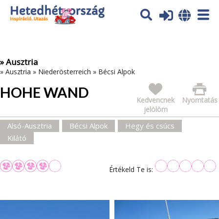
Az oldal sütiket (cookies) használ. További tájékoztatás itt:
Adatvédelmi tájékoztató
Ok
» Ausztria
»
Ausztria
»
Niederösterreich
»
Bécsi Alpok
HOHE WAND
Kedvencnek
Nyomtatás
jelölöm
Alsó-Ausztria
Bécsi Alpok
Hegy és csúcs
Kilátó
Értékeld Te is: