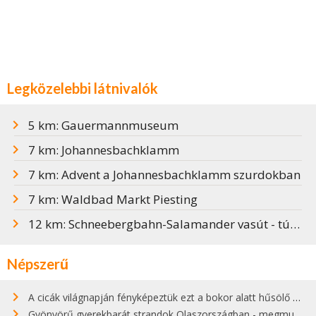
Legközelebbi látnivalók
5 km: Gauermannmuseum
7 km: Johannesbachklamm
7 km: Advent a Johannesbachklamm szurdokban
7 km: Waldbad Markt Piesting
12 km: Schneebergbahn-Salamander vasút - túratipp, árak
Népszerű
A cicák világnapján fényképeztük ezt a bokor alatt hűsölő cicát Kisorosziban
Gyönyörű gyerekbarát strandok Olaszországban - megmutatjuk a 15 legjobbat