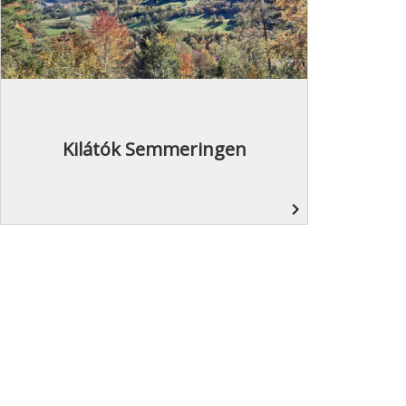
Kilátók Semmeringen
navigate_next