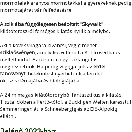
mormotalak
aranyos mormotákkal a gyerekeknek pedig
mormotajárat vár felfedezésre.
A sziklába függőlegesen beépített "Skywalk"
kilátóteraszról fenséges kilátás nyílik a mélybe.
Aki a kövek világára kíváncsi, végig mehet
sziklaösvényen
, amely közvetlenül a Kohlröserlhaus
mellett indul. Az út során egy barlangot is
megnézhetünk. Ha pedig végigjárjuk az
erdei
tanösvényt
, betekintést nyerhetünk a terület
ökoszisztémájába és biológiájába.
A 24 m magas
kilátótoronyból
fantasztikus a kilátás.
Tiszta időben a Fertő-tótól, a Buckligen Welten keresztül
Semmeringen át, a Schneebergig és az Elő-Alpokig
ellátni.
Belépő 2023-ban: