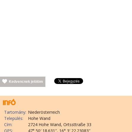
Kedvencnek jelölöm
Tartomány:
Niederösterreich
Település:
Hohe Wand
Cím:
2724 Hohe Wand, Ortssttraße 33
GPS:
47° 50′ 18.631″, 16° 3′ 22.23083″