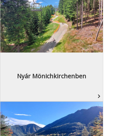
Nyár Mönichkirchenben
navigate_next