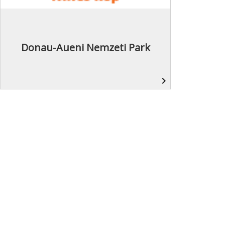
Donau-Aueni Nemzeti Park
navigate_next