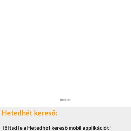
hirdetés
Hetedhét kereső:
Töltsd le a Hetedhét kereső mobil applikációt!