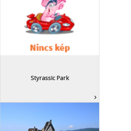
Styrassic Park
navigate_next