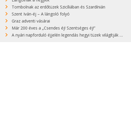
Tombolnak az erdőtüzek Szicíliában és Szardínián
Szent Iván-éj – A lángoló folyó
Graz adventi vásárai
Már 200 éves a „Csendes éj! Szentséges éj!”
A nyári napforduló éjjelén legendás hegyi tüzek világítják meg Zugspitzét