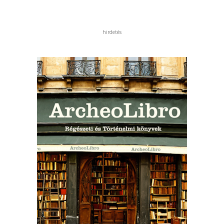
hirdetés