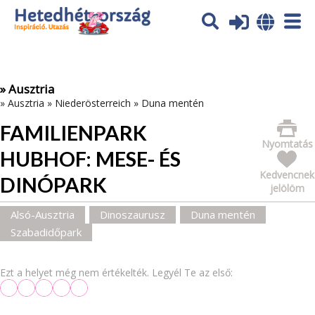
Az oldal sütiket (cookies) használ. További tájékoztatás itt:
Adatvédelmi tájékoztató
Ok
» Ausztria
»
Ausztria
»
Niederösterreich
»
Duna mentén
FAMILIENPARK
Nyomtatás
HUBHOF: MESE- ÉS
Kedvencnek
DINÓPARK
jelölöm
Alsó-Ausztria
Dinoszaurusz
Duna mentén
Szabadidőpark
Ezt a helyet még nem értékelték. Legyél Te az első: