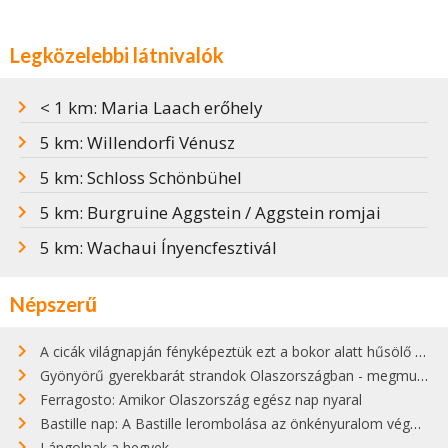
Legközelebbi látnivalók
< 1 km: Maria Laach erőhely
5 km: Willendorfi Vénusz
5 km: Schloss Schönbühel
5 km: Burgruine Aggstein / Aggstein romjai
5 km: Wachaui Ínyencfesztivál
Népszerű
A cicák világnapján fényképeztük ezt a bokor alatt hűsölő cicát Kisorosziban
Gyönyörű gyerekbarát strandok Olaszországban - megmutatjuk a 15 legjobbat
Ferragosto: Amikor Olaszország egész nap nyaral
Bastille nap: A Bastille lerombolása az önkényuralom végét jelentette
Lángolnak a hegyek