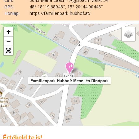
Cím:
3643 Maria Laach - Aggsbach Markt 54
GPS:
48° 18′ 19.68948″, 15° 20′ 44.00448″
Honlap:
https://familienpark-hubhof.at/
+
−
Familienpark Hubhof: Mese- és Dinópark
Értékeld te is!