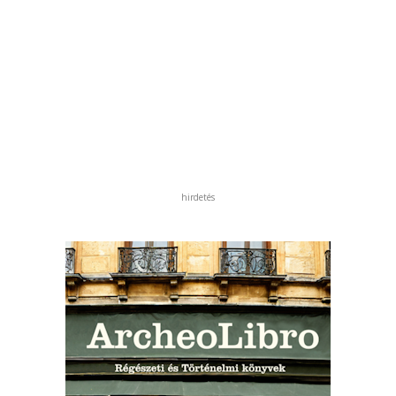
hirdetés