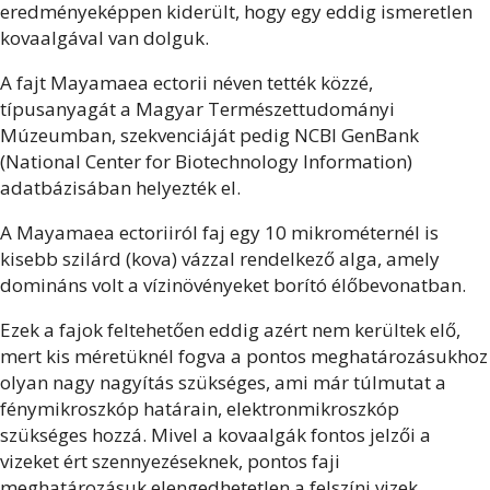
eredményeképpen kiderült, hogy egy eddig ismeretlen
kovaalgával van dolguk.
A fajt Mayamaea ectorii néven tették közzé,
típusanyagát a Magyar Természettudományi
Múzeumban, szekvenciáját pedig NCBI GenBank
(National Center for Biotechnology Information)
adatbázisában helyezték el.
A Mayamaea ectoriiról faj egy 10 mikrométernél is
kisebb szilárd (kova) vázzal rendelkező alga, amely
domináns volt a vízinövényeket borító élőbevonatban.
Ezek a fajok feltehetően eddig azért nem kerültek elő,
mert kis méretüknél fogva a pontos meghatározásukhoz
olyan nagy nagyítás szükséges, ami már túlmutat a
fénymikroszkóp határain, elektronmikroszkóp
szükséges hozzá. Mivel a kovaalgák fontos jelzői a
vizeket ért szennyezéseknek, pontos faji
meghatározásuk elengedhetetlen a felszíni vizek