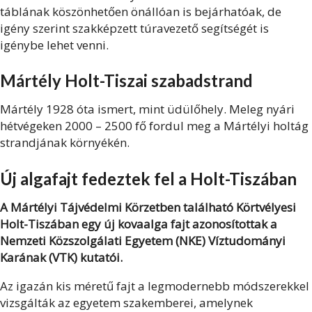
táblának köszönhetően önállóan is bejárhatóak, de
igény szerint szakképzett túravezető segítségét is
igénybe lehet venni.
Mártély Holt-Tiszai szabadstrand
Mártély 1928 óta ismert, mint üdülőhely. Meleg nyári
hétvégeken 2000 – 2500 fő fordul meg a Mártélyi holtág
strandjának környékén.
Új algafajt fedeztek fel a Holt-Tiszában
A Mártélyi Tájvédelmi Körzetben található Körtvélyesi
Holt-Tiszában egy új kovaalga fajt azonosítottak a
Nemzeti Közszolgálati Egyetem (NKE) Víztudományi
Karának (VTK) kutatói.
Az igazán kis méretű fajt a legmodernebb módszerekkel
vizsgálták az egyetem szakemberei, amelynek