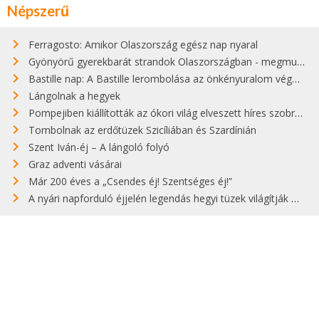
Népszerű
Ferragosto: Amikor Olaszország egész nap nyaral
Gyönyörű gyerekbarát strandok Olaszországban - megmutatjuk a 15 legjobbat
Bastille nap: A Bastille lerombolása az önkényuralom végét jelentette
Lángolnak a hegyek
Pompejiben kiállították az ókori világ elveszett híres szobrának másolatát
Tombolnak az erdőtüzek Szicíliában és Szardínián
Szent Iván-éj – A lángoló folyó
Graz adventi vásárai
Már 200 éves a „Csendes éj! Szentséges éj!”
A nyári napforduló éjjelén legendás hegyi tüzek világítják meg Zugspitzét