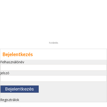
hirdetés
Bejelentkezés
Felhasználónév
Jelszó
Regisztrálok