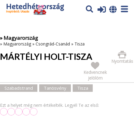
Az oldal sütiket (cookies) használ. További tájékoztatás itt:
Adatvédelmi tájékoztató
Ok
» Magyarország
»
Magyarország
»
Csongrád-Csanád
»
Tisza
MÁRTÉLYI HOLT-TISZA
Nyomtatás
Kedvencnek
jelölöm
Szabadstrand
Tanösvény
Tisza
Ezt a helyet még nem értékelték. Legyél Te az első: