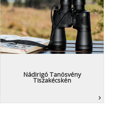
Nádirigó Tanösvény
Tiszakécskén
navigate_next