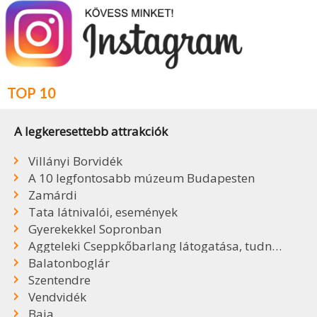
TOP 10
A legkeresettebb attrakciók
Villányi Borvidék
A 10 legfontosabb múzeum Budapesten
Zamárdi
Tata látnivalói, események
Gyerekekkel Sopronban
Aggteleki Cseppkőbarlang látogatása, tudnivalók
Balatonboglár
Szentendre
Vendvidék
Baja