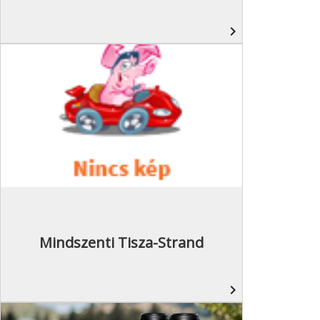
navigate_next
Mindszenti Tisza-Strand
navigate_next