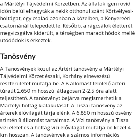
a Mártélyi Tájvédelmi Körzetben. Az állatok igen rövid
időn belül elhagyták a nekik otthonul szánt Körtvélyesi-
holtágat, egy család azonban a közelben, a Kenyereéri-
csatornánál telepedett le. Később, a rágcsálok életterét
megvizsgálva kiderült, a térségben maradt hódok mellé
utódódok is érkeztek.
Tanösvény
A Tanösvények közül az Ártéri tanösvény a Mártélyi
Tájvédelmi Körzet északi, Korhány elnevezésű
részterületét mutatja be. A 8 állomást felölelő ártéri
túraút 2.650 m hosszú, átlagosan 2-2,5 óra alatt
teljesíthető. A tanösvényt bejárva megismerhetik a
Mártélyi holtág kialakulását. A Tiszai tanösvény az
árterek élővilágát tárja elénk. A 6.850 m hosszú ösvény
szintén 8 állomást tartalmaz. A Vízi tanösvény a Tisza
vízi életét és a holtág vízi élővilágát mutatja be közel 4
km hosszan. A tanösvények a számos információs