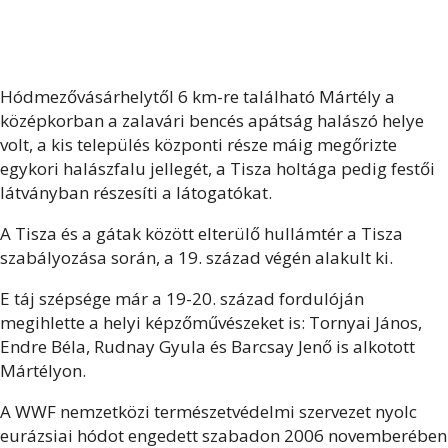
Hódmezővásárhelytől 6 km-re található Mártély a
középkorban a zalavári bencés apátság halászó helye
volt, a kis település központi része máig megőrizte
egykori halászfalu jellegét, a Tisza holtága pedig festői
látványban részesíti a látogatókat.
A Tisza és a gátak között elterülő hullámtér a Tisza
szabályozása során, a 19. század végén alakult ki.
E táj szépsége már a 19-20. század fordulóján
megihlette a helyi képzőművészeket is: Tornyai János,
Endre Béla, Rudnay Gyula és Barcsay Jenő is alkotott
Mártélyon.
A WWF nemzetközi természetvédelmi szervezet nyolc
eurázsiai hódot engedett szabadon 2006 novemberében