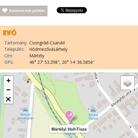
Kedvencnek jelölöm
Tartomány:
Csongrád-Csanád
Település:
Hódmezővásárhely
Cím:
Mártély
GPS:
46° 27′ 53.298″, 20° 14′ 36.5856″
+
−
Mártélyi Holt-Tisza