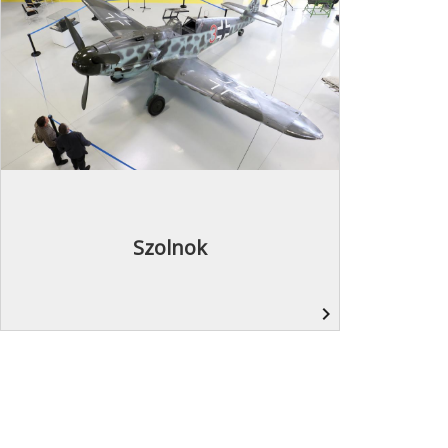
Szolnok
navigate_next