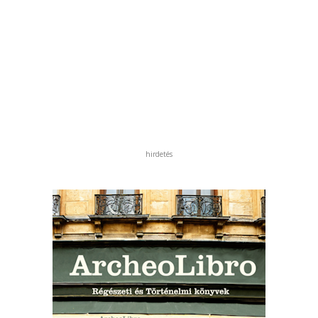
hirdetés