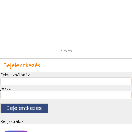
hirdetés
Bejelentkezés
Felhasználónév
Jelszó
Regisztrálok