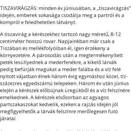
TISZAVIRÁGZÁS: minden év júniusában, a „tiszavirágzás”
idején, emberek sokasága csodálja meg a partról és a
kompról e feledhetetlen látványt.
A tiszavirág a kérészekhez tartozó nagy méretű, 8-12
centiméter hosszú rovar. Napjainkban már csak a
Tiszában és mellékfolyóiban él, igen érzékeny a
környezetére. A párosodás után a megtermékenyített
peték lesüllyednek a mederfenékre, a kikelő lárvák
pedig befúrják magukat a meder falába és a víz felé
nyitott vájatban élnek három évig egymáshoz közel, tíz-
százezres egyedszámú telepeken. Három év után június
elején a kérészek előbújnak üregükből és a víz felszínére
emelkednek. A kérészek elsősorban az agyagos
partszakaszokat kedvelik, ezeken a rajzás idején jól
megfigyelhetők a lárvák felszínre merőlegesen futó
járatai.