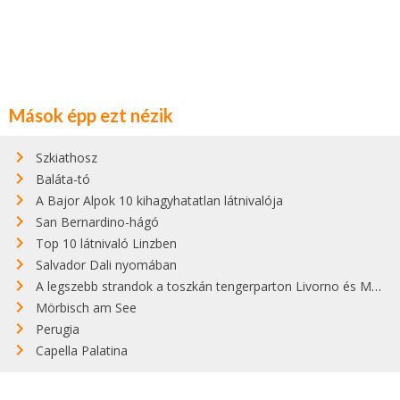
Mások épp ezt nézik
Szkiathosz
Baláta-tó
A Bajor Alpok 10 kihagyhatatlan látnivalója
San Bernardino-hágó
Top 10 látnivaló Linzben
Salvador Dali nyomában
A legszebb strandok a toszkán tengerparton Livorno és Maremma között
Mörbisch am See
Perugia
Capella Palatina