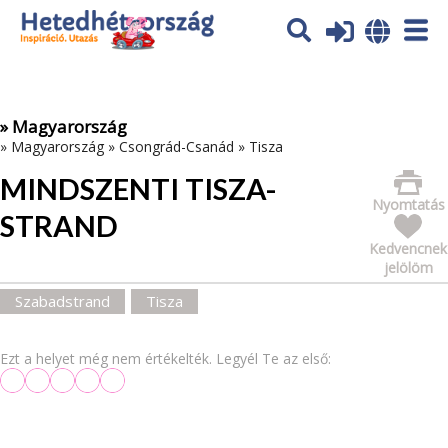
Az oldal sütiket (cookies) használ. További tájékoztatás itt:
Adatvédelmi tájékoztató
Ok
» Magyarország
»
Magyarország
»
Csongrád-Csanád
»
Tisza
MINDSZENTI TISZA-
Nyomtatás
STRAND
Kedvencnek
jelölöm
Szabadstrand
Tisza
Ezt a helyet még nem értékelték. Legyél Te az első: