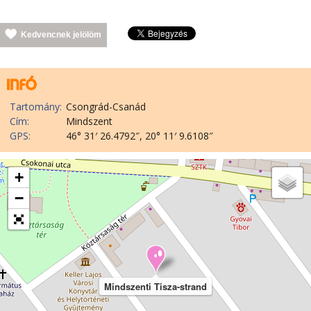
Kedvencnek jelölöm
Tartomány:
Csongrád-Csanád
Cím:
Mindszent
GPS:
46° 31′ 26.4792″, 20° 11′ 9.6108″
+
−
Mindszenti Tisza-strand