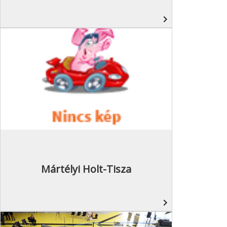
navigate_next
Mártélyi Holt-Tisza
navigate_next