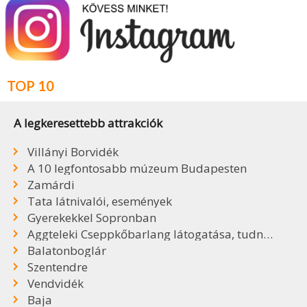
TOP 10
A legkeresettebb attrakciók
Villányi Borvidék
A 10 legfontosabb múzeum Budapesten
Zamárdi
Tata látnivalói, események
Gyerekekkel Sopronban
Aggteleki Cseppkőbarlang látogatása, tudnivalók
Balatonboglár
Szentendre
Vendvidék
Baja