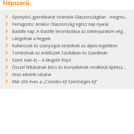
Népszerű
Gyönyörű gyerekbarát strandok Olaszországban - megmutatjuk a 15 legjobbat
Ferragosto: Amikor Olaszország egész nap nyaral
Bastille nap: A Bastille lerombolása az önkényuralom végét jelentette
Lángolnak a hegyek
Kullancsok és szúnyogok terjednek az alpesi legelőkön
Tombolnak az erdőtüzek Szicíliában és Szardínián
Szent Iván-éj – A lángoló folyó
Ősszel feltárulnak Bécs és környékének rendkívüli építészeti kincsei
Graz adventi vásárai
Már 200 éves a „Csendes éj! Szentséges éj!”