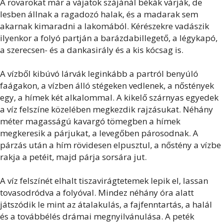
A rovarokat már a vájatok szájánál békák várják, de
lesben állnak a ragadozó halak, és a madarak sem
akarnak kimaradni a lakomából. Kérészekre vadászik
ilyenkor a folyó partján a barázdabillegető, a légykapó,
a szerecsen- és a dankasirály és a kis kócsag is.
A vízből kibúvó lárvák leginkább a partról benyúló
faágakon, a vízben álló stégeken vedlenek, a nőstények
egy, a hímek két alkalommal. A kikelő szárnyas egyedek
a víz felszíne közelében megkezdik rajzásukat. Néhány
méter magasságú kavargó tömegben a hímek
megkeresik a párjukat, a levegőben párosodnak. A
párzás után a hím rövidesen elpusztul, a nőstény a vízbe
rakja a petéit, majd párja sorsára jut.
A víz felszínét elhalt tiszavirágtetemek lepik el, lassan
tovasodródva a folyóval. Mindez néhány óra alatt
játszódik le mint az átalakulás, a fajfenntartás, a halál
és a továbbélés drámai megnyilvánulása. A peték