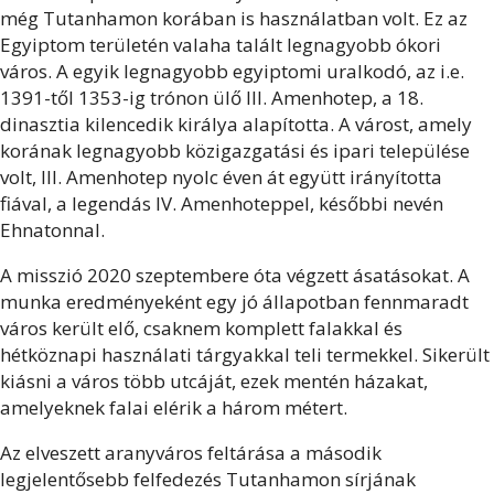
még Tutanhamon korában is használatban volt. Ez az
Egyiptom területén valaha talált legnagyobb ókori
város. A egyik legnagyobb egyiptomi uralkodó, az i.e.
1391-től 1353-ig trónon ülő III. Amenhotep, a 18.
dinasztia kilencedik királya alapította. A várost, amely
korának legnagyobb közigazgatási és ipari települése
volt, III. Amenhotep nyolc éven át együtt irányította
fiával, a legendás IV. Amenhoteppel, későbbi nevén
Ehnatonnal.
A misszió 2020 szeptembere óta végzett ásatásokat. A
munka eredményeként egy jó állapotban fennmaradt
város került elő, csaknem komplett falakkal és
hétköznapi használati tárgyakkal teli termekkel. Sikerült
kiásni a város több utcáját, ezek mentén házakat,
amelyeknek falai elérik a három métert.
Az elveszett aranyváros feltárása a második
legjelentősebb felfedezés Tutanhamon sírjának