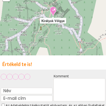
Királyok Völgye
Értékeld te is!
Komment
Az
Adatvédelmi tájékoztatót
elolvastam, és az abban foglaltakat