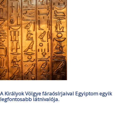
A Királyok Völgye fáraósírjaival Egyiptom egyik
legfontosabb látnivalója.