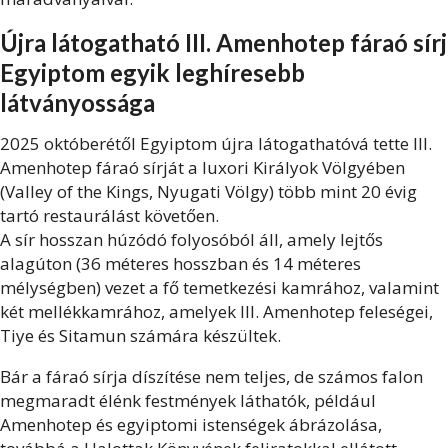
Újra látogatható III. Amenhotep fáraó sírj
Egyiptom egyik leghíresebb
látványossága
2025 októberétől Egyiptom újra látogathatóvá tette III.
Amenhotep fáraó sírját a luxori Királyok Völgyében
(Valley of the Kings, Nyugati Völgy) több mint 20 évig
tartó restaurálást követően.
A sír hosszan húzódó folyosóból áll, amely lejtős
alagúton (36 méteres hosszban és 14 méteres
mélységben) vezet a fő temetkezési kamrához, valamint
két mellékkamrához, amelyek III. Amenhotep feleségei,
Tiye és Sitamun számára készültek.
Bár a fáraó sírja díszítése nem teljes, de számos falon
megmaradt élénk festmények láthatók, például
Amenhotep és egyiptomi istenségek ábrázolása,