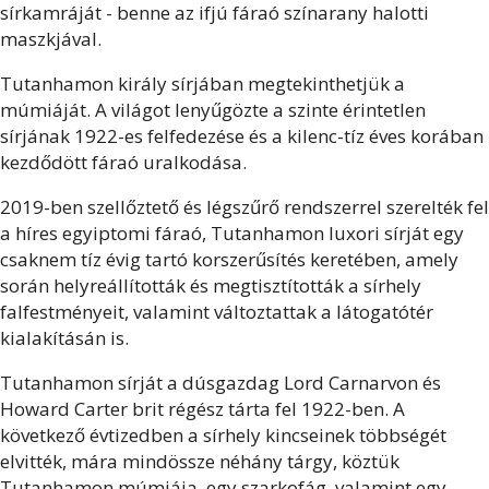
sírkamráját - benne az ifjú fáraó színarany halotti
maszkjával.
Tutanhamon király sírjában megtekinthetjük a
múmiáját. A világot lenyűgözte a szinte érintetlen
sírjának 1922-es felfedezése és a kilenc-tíz éves korában
kezdődött fáraó uralkodása.
2019-ben szellőztető és légszűrő rendszerrel szerelték fel
a híres egyiptomi fáraó, Tutanhamon luxori sírját egy
csaknem tíz évig tartó korszerűsítés keretében, amely
során helyreállították és megtisztították a sírhely
falfestményeit, valamint változtattak a látogatótér
kialakításán is.
Tutanhamon sírját a dúsgazdag Lord Carnarvon és
Howard Carter brit régész tárta fel 1922-ben. A
következő évtizedben a sírhely kincseinek többségét
elvitték, mára mindössze néhány tárgy, köztük
Tutanhamon múmiája, egy szarkofág, valamint egy