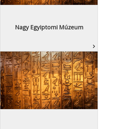
Nagy Egyiptomi Múzeum
navigate_next