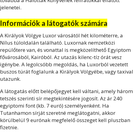
továbbá a Halottak Könyvének feliratokkal ellátott
jelenetei.
Információk a látogatók számára
A Királyok Völgye Luxor városától hét kilométerre, a
Nílus túloldalán található. Luxornak nemzetközi
repülőtere van, és vonattal is megközelíthető Egyiptom
fővárosából, Kairóból. Az utazás kilenc-tíz órát vesz
igénybe. A legolcsóbb megoldás, ha Luxorból vezetett
buszos túrát foglalunk a Királyok Völgyébe, vagy taxival
utazunk.
A látogatás előtt belépőjegyet kell váltani, amely három
tetszés szerinti sír megtekintésére jogosít. Az ár 240
egyiptomi font (kb. 7 euró) személyenként. Ha
Tutanhamon sírját szeretné meglátogatni, akkor
körülbelül 9 eurónak megfelelő összeget kell pluszban
fizetnie.