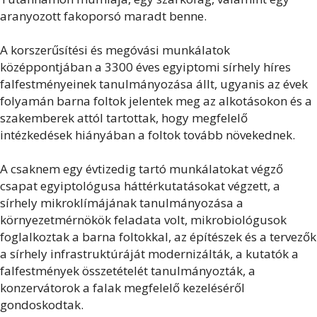
aranyozott fakoporsó maradt benne.
A korszerűsítési és megóvási munkálatok
középpontjában a 3300 éves egyiptomi sírhely híres
falfestményeinek tanulmányozása állt, ugyanis az évek
folyamán barna foltok jelentek meg az alkotásokon és a
szakemberek attól tartottak, hogy megfelelő
intézkedések hiányában a foltok tovább növekednek.
A csaknem egy évtizedig tartó munkálatokat végző
csapat egyiptológusa háttérkutatásokat végzett, a
sírhely mikroklímájának tanulmányozása a
környezetmérnökök feladata volt, mikrobiológusok
foglalkoztak a barna foltokkal, az építészek és a tervezők
a sírhely infrastruktúráját modernizálták, a kutatók a
falfestmények összetételét tanulmányozták, a
konzervátorok a falak megfelelő kezeléséről
gondoskodtak.