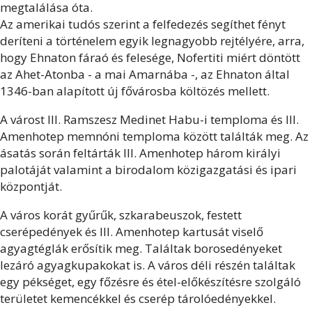
megtalálása óta.
Az amerikai tudós szerint a felfedezés segíthet fényt
deríteni a történelem egyik legnagyobb rejtélyére, arra,
hogy Ehnaton fáraó és felesége, Nofertiti miért döntött
az Ahet-Atonba - a mai Amarnába -, az Ehnaton által
1346-ban alapított új fővárosba költözés mellett.
A várost III. Ramszesz Medinet Habu-i temploma és III.
Amenhotep memnóni temploma között találták meg. Az
ásatás során feltárták III. Amenhotep három királyi
palotáját valamint a birodalom közigazgatási és ipari
központját.
A város korát gyűrűk, szkarabeuszok, festett
cserépedények és III. Amenhotep kartusát viselő
agyagtéglák erősítik meg. Találtak borosedényeket
lezáró agyagkupakokat is. A város déli részén találtak
egy pékséget, egy főzésre és étel-előkészítésre szolgáló
területet kemencékkel és cserép tárolóedényekkel.