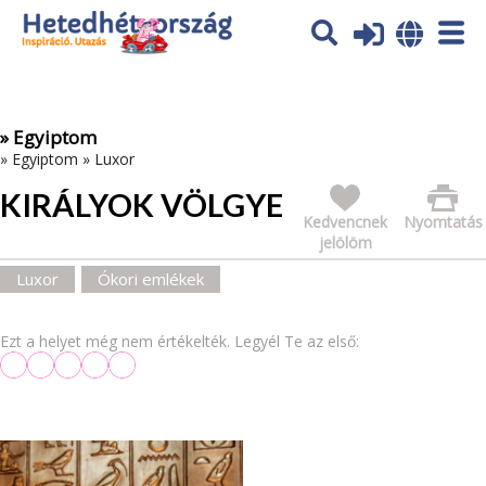
Az oldal sütiket (cookies) használ. További tájékoztatás itt:
Adatvédelmi tájékoztató
Ok
» Egyiptom
»
Egyiptom
»
Luxor
KIRÁLYOK VÖLGYE
Kedvencnek
Nyomtatás
jelölöm
Luxor
Ókori emlékek
Ezt a helyet még nem értékelték. Legyél Te az első: