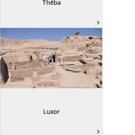
Théba
navigate_next
Luxor
navigate_next