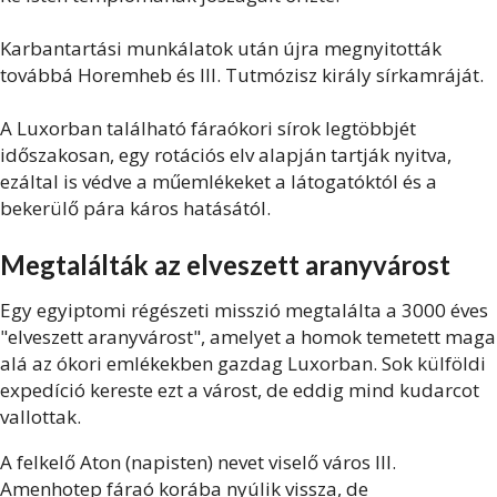
Karbantartási munkálatok után újra megnyitották
továbbá Horemheb és III. Tutmózisz király sírkamráját.
A Luxorban található fáraókori sírok legtöbbjét
időszakosan, egy rotációs elv alapján tartják nyitva,
ezáltal is védve a műemlékeket a látogatóktól és a
bekerülő pára káros hatásától.
Megtalálták az elveszett aranyvárost
Egy egyiptomi régészeti misszió megtalálta a 3000 éves
"elveszett aranyvárost", amelyet a homok temetett maga
alá az ókori emlékekben gazdag Luxorban.
Sok külföldi
expedíció kereste ezt a várost, de eddig mind kudarcot
vallottak.
A felkelő Aton (napisten) nevet viselő város III.
Amenhotep fáraó korába nyúlik vissza, de