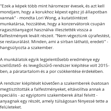
"Ezek a képek több mint háromezer évesek, és azt kell
mondjam, hogy a korukhoz képest egész jó állapotban
vannak" - mondta Lori Wong, a kutatóintézet
munkatársa, hozzátéve, hogy a konzervátorok csupán
ragasztóanyagot használva illesztették vissza a
falfestmények levált részeit. "Nem végeztünk újrafestést,
se restaurálást. Minden, ami a sírban látható, eredeti" -
hangsúlyozta a szakember.
A munkálatok egyik legjelentősebb eredménye egy
szellőztető- és levegőszűrő-rendszer kiépítése volt 2015-
ben, a páratartalom és a por csökkentése érdekében.
A rendszer kiépítését követően a szakemberek óvatosan
megtisztították a falfestményeket, eltávolítva annak a
speciális - az egyiptomi szakemberek által felvitt -
anyagnak egy részét, amely túlságosan fényessé tette a
felületeket.