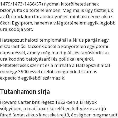
1479/1473-1458/57) nyomai kitörölhetetlennek
bizonyultak a történelemben. Még ma is úgy tiszteljük
az Újbirodalom fáraókirálynőjét, mint aki nemcsak az
ókori Egyiptom, hanem a világtörténelem egyik legjobb
uralkodója volt.
Hatsepszut halotti templománál a Nílus partján egy
elszáradt ősi facsonk dacol a könyörtelen egyiptomi
napsütéssel, amely még mindig áll, és tanúskodik az
uralkodónő befolyásáról és politikai erejéről.
Feltételezések szerint ez a mirhafa a Hatsepszut által
mintegy 3500 évvel ezelőtt megrendelt számos
expedíció egyikéből származik.
Tutanhamon sírja
Howard Carter brit régész 1922-ben a királyok
völgyében, a mai Luxor közelében felfedezte az ifjú
fáraó fantasztikus kincseket rejtő, épségben megmaradt