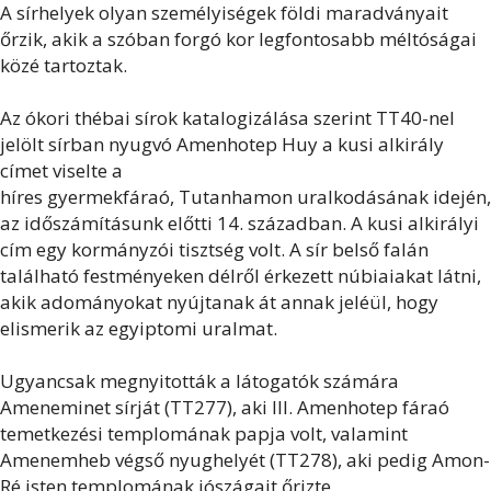
A sírhelyek olyan személyiségek földi maradványait
őrzik, akik a szóban forgó kor legfontosabb méltóságai
közé tartoztak.
Az ókori thébai sírok katalogizálása szerint TT40-nel
jelölt sírban nyugvó Amenhotep Huy a kusi alkirály
címet viselte a
híres gyermekfáraó, Tutanhamon uralkodásának idején,
az időszámításunk előtti 14. században. A kusi alkirályi
cím egy kormányzói tisztség volt. A sír belső falán
található festményeken délről érkezett núbiaiakat látni,
akik adományokat nyújtanak át annak jeléül, hogy
elismerik az egyiptomi uralmat.
Ugyancsak megnyitották a látogatók számára
Ameneminet sírját (TT277), aki III. Amenhotep fáraó
temetkezési templomának papja volt, valamint
Amenemheb végső nyughelyét (TT278), aki pedig Amon-
Ré isten templomának jószágait őrizte.