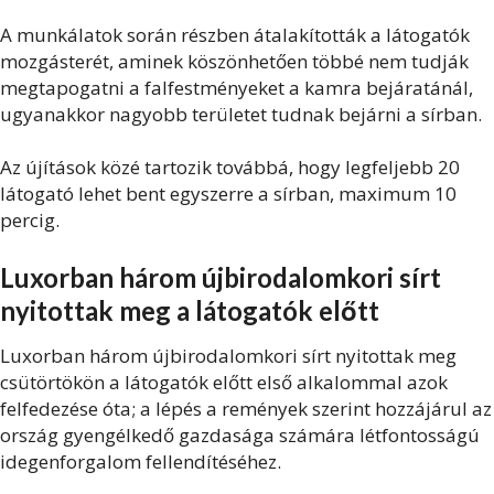
A munkálatok során részben átalakították a látogatók
mozgásterét, aminek köszönhetően többé nem tudják
megtapogatni a falfestményeket a kamra bejáratánál,
ugyanakkor nagyobb területet tudnak bejárni a sírban.
Az újítások közé tartozik továbbá, hogy legfeljebb 20
látogató lehet bent egyszerre a sírban, maximum 10
percig.
Luxorban három újbirodalomkori sírt
nyitottak meg a látogatók előtt
Luxorban három újbirodalomkori sírt nyitottak meg
csütörtökön a látogatók előtt első alkalommal azok
felfedezése óta; a lépés a remények szerint hozzájárul az
ország gyengélkedő gazdasága számára létfontosságú
idegenforgalom fellendítéséhez.