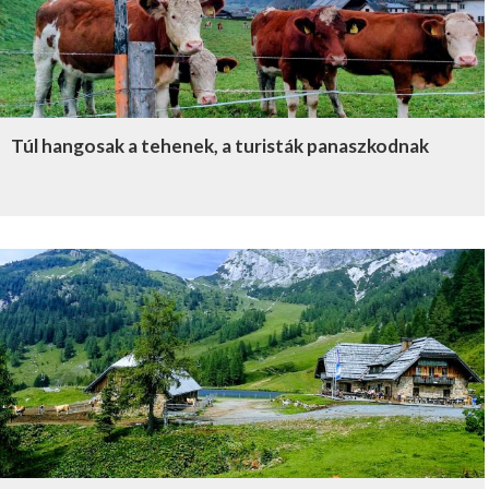
Túl hangosak a tehenek, a turisták panaszkodnak