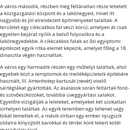
A város második, részben még feltáratlan része lehetett
a közigazgatási központ és a lakónegyed, mivel itt
nagyobb és jól elrendezett építményeket találtak. A
területet egy cikkcakkos fal veszi körül, amelyen át csak
egyetlen bejárat nyílik a belső folyosókra és a
lakónegyedekbe. A cikkcakkos falak az ősi egyiptomi
építészet egyik ritka elemét képezik, amelyet főleg a 18.
dinasztia végén használtak.
A város egy harmadik részén egy műhelyt találtak, ahol
egyebek közt a templomok és melléképületeik építésére
használt, III. Amenhotep kartusát (nevét) viselő
sártéglákat gyártották. Az ásatások során feltártak fonó-
és szövőeszközöket, továbbá üveggyártási salakot.
Egyelőre vizsgálják a leleteket, amelyeket két szokatlan
sírhelyen találtak. Az egyik teremben egy tehenet vagy
bikát temettek el, a másik sírban egy ember nyugszik
oldalra kinyújtott karokkal és térdei köré tekert kötél
maradványaival.