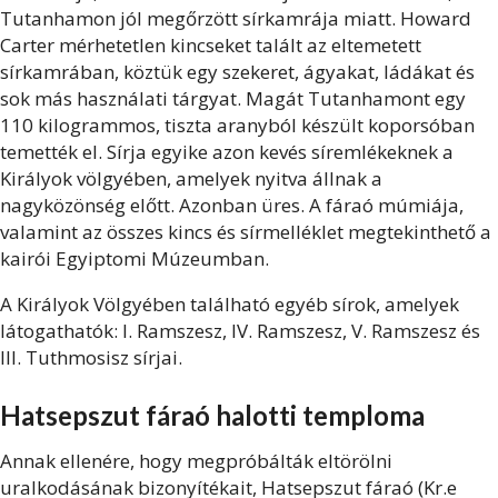
Tutanhamon jól megőrzött sírkamrája miatt. Howard
Carter mérhetetlen kincseket talált az eltemetett
sírkamrában, köztük egy szekeret, ágyakat, ládákat és
sok más használati tárgyat. Magát Tutanhamont egy
110 kilogrammos, tiszta aranyból készült koporsóban
temették el. Sírja egyike azon kevés síremlékeknek a
Királyok völgyében, amelyek nyitva állnak a
nagyközönség előtt. Azonban üres. A fáraó múmiája,
valamint az összes kincs és sírmelléklet megtekinthető a
kairói Egyiptomi Múzeumban.
A Királyok Völgyében található egyéb sírok, amelyek
látogathatók: I. Ramszesz, IV. Ramszesz, V. Ramszesz és
III. Tuthmosisz sírjai.
Hatsepszut fáraó halotti temploma
Annak ellenére, hogy megpróbálták eltörölni
uralkodásának bizonyítékait, Hatsepszut fáraó (Kr.e