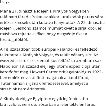
hely.
Már a 21. dinasztia idején a Királyok Völgyében
található fáraó-sírokat az akkori uralkodók parancsára
értékes kincsek után kutatva felnyitották. A 22. dinasztia
idején I. Seshonq számos múmiát kivett a sírjaikból, és
máshová rejtette el őket, hogy megvédje őket a
fosztogatóktól.
A 18. században több európai kalandor és felfedező
felkutatta a Királyok Völgyét, és talált néhány sírt. Az
évezredes sírok szisztematikus feltárása azonban csak
Napóleon 19. század eleji egyiptomi expedíciója után
kezdődött meg. Howard Carter brit egyiptológus 1922-
ben emlékművet állított magának a fiatal fáraó,
Tutanhamon sírjának felfedezésével, amelyet a
sírrablók nem érintettek.
A Királyok völgye Egyiptom egyik legfontosabb
látnivalója, nem utolsósorban a jelentéktelen fáraó,