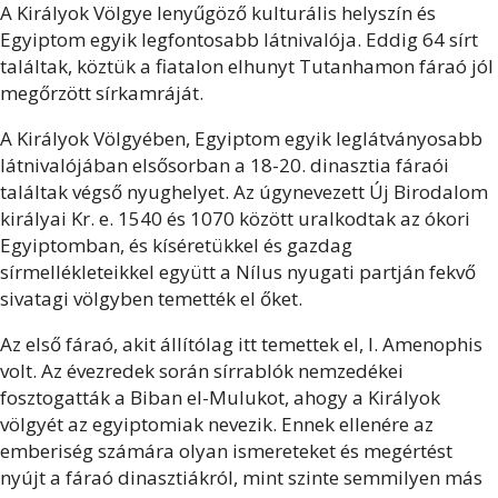
A Királyok Völgye lenyűgöző kulturális helyszín és
Egyiptom egyik legfontosabb látnivalója. Eddig 64 sírt
találtak, köztük a fiatalon elhunyt Tutanhamon fáraó jól
megőrzött sírkamráját.
A Királyok Völgyében, Egyiptom egyik leglátványosabb
látnivalójában elsősorban a 18-20. dinasztia fáraói
találtak végső nyughelyet. Az úgynevezett Új Birodalom
királyai Kr. e. 1540 és 1070 között uralkodtak az ókori
Egyiptomban, és kíséretükkel és gazdag
sírmellékleteikkel együtt a Nílus nyugati partján fekvő
sivatagi völgyben temették el őket.
Az első fáraó, akit állítólag itt temettek el, I. Amenophis
volt. Az évezredek során sírrablók nemzedékei
fosztogatták a Biban el-Mulukot, ahogy a Királyok
völgyét az egyiptomiak nevezik. Ennek ellenére az
emberiség számára olyan ismereteket és megértést
nyújt a fáraó dinasztiákról, mint szinte semmilyen más