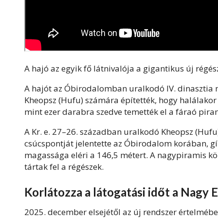
A hajó az egyik fő látnivalója a gigantikus új rég
A hajót az Óbirodalomban uralkodó IV. dinasztia 
Kheopsz (Hufu) számára építették, hogy halálakor 
mint ezer darabra szedve temették el a fáraó pir
A Kr. e. 27–26. században uralkodó Kheopsz (Hufu)
csúcspontját jelentette az Óbirodalom korában, gí
magassága eléri a 146,5 métert. A nagypiramis kö
tártak fel a régészek.
Korlátozza a látogatási időt a Nag
2025. december elsejétől az új rendszer értelmébe