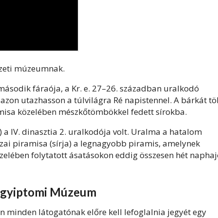
észeti múzeumnak.
második fáraója, a Kr. e. 27–26. században uralkodó
azon utazhasson a túlvilágra Ré napistennel. A bárkát t
amisa közelében mészkőtömbökkel fedett sírokba.
 a IV. dinasztia 2. uralkodója volt. Uralma a hatalom
zai piramisa (sírja) a legnagyobb piramis, amelynek
zelében folytatott ásatásokon eddig összesen hét naphaj
y Egyiptomi Múzeum
n minden látogatónak előre kell lefoglalnia jegyét egy