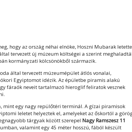
g, hogy az ország néhai elnöke, Hoszni Mubarak letette
által tervezett új múzeum költségei a szerint meghaladtá
 japán kormányzati kölcsönökből származik.
roda által tervezett múzeumépület átlós vonalai,
 ókori Egyiptomot idézik. Az épületbe piramis alakú
y fáraók neveit tartalmazó hieroglif feliratok vesznek
ni.
mint egy nagy repülőtéri terminál. A gízai piramisok
ptomi leletet helyeztek el, amelyeket az őskortól a görö
legnagyobb tárgyak között szerepel
Nagy Ramszesz 11
iumban, valamint egy 45 méter hosszú, fából készült