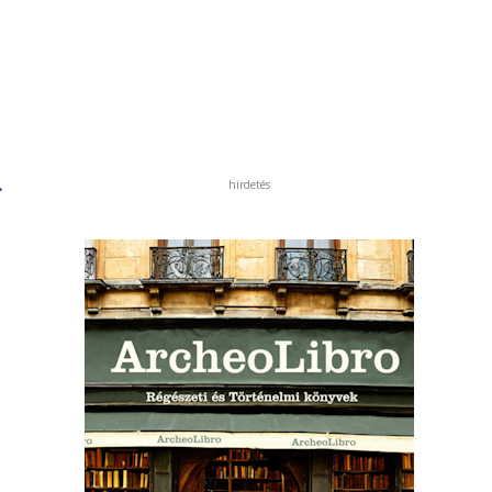
.
hirdetés