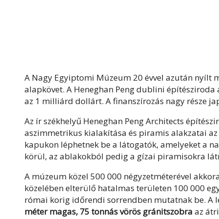
A Nagy Egyiptomi Múzeum 20 évvel azután nyílt me
alapkövet. A Heneghan Peng dublini építésziroda 
az 1 milliárd dollárt. A finanszírozás nagy része
Az ír székhelyű Heneghan Peng Architects építészi
aszimmetrikus kialakítása és piramis alakzatai az
kapukon léphetnek be a látogatók, amelyeket a nag
körül, az ablakokból pedig a gízai piramisokra lát
A múzeum közel 500 000 négyzetméterével akkora, 
közelében elterülő hatalmas területen 100 000 egyi
római korig időrendi sorrendben mutatnak be. A 
méter magas, 75 tonnás vörös gránitszobra
az átr