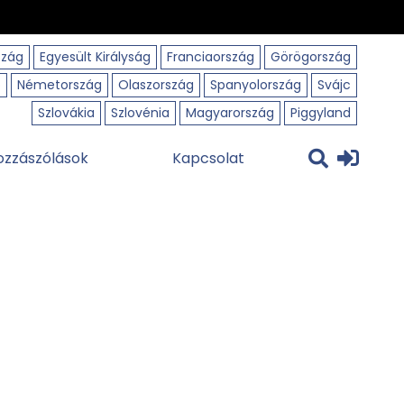
szág
Egyesült Királyság
Franciaország
Görögország
o
Németország
Olaszország
Spanyolország
Svájc
Szlovákia
Szlovénia
Magyarország
Piggyland
ozzászólások
Kapcsolat