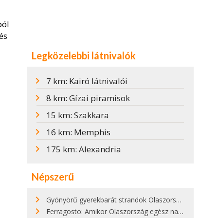
ból
és
Legközelebbi látnivalók
7 km: Kairó látnivalói
8 km: Gízai piramisok
15 km: Szakkara
16 km: Memphis
175 km: Alexandria
Népszerű
Gyönyörű gyerekbarát strandok Olaszországban - megmutatjuk a 15 legjobbat
Ferragosto: Amikor Olaszország egész nap nyaral