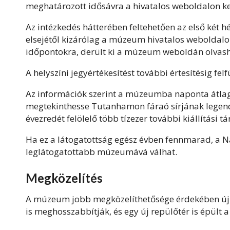
meghatározott idősávra a hivatalos weboldalon ke
Az intézkedés hátterében feltehetően az első két h
elsejétől kizárólag a múzeum hivatalos weboldalon
időpontokra, derült ki a múzeum weboldán olvas
A helyszíni jegyértékesítést további értesítésig felf
Az információk szerint a múzeumba naponta átlag
megtekinthesse Tutanhamon fáraó sírjának legend
évezredét felölelő több tízezer további kiállítási tá
Ha ez a látogatottság egész évben fennmarad, a N
leglátogatottabb múzeumává válhat.
Megközelítés
A múzeum jobb megközelíthetősége érdekében új ut
is meghosszabbítják, és egy új repülőtér is épült a