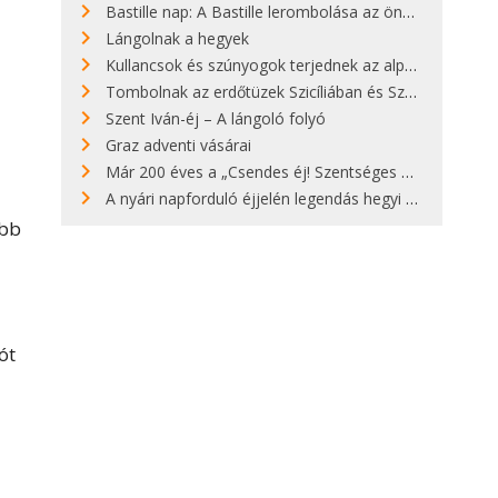
Bastille nap: A Bastille lerombolása az önkényuralom végét jelentette
Lángolnak a hegyek
Kullancsok és szúnyogok terjednek az alpesi legelőkön
Tombolnak az erdőtüzek Szicíliában és Szardínián
Szent Iván-éj – A lángoló folyó
Graz adventi vásárai
Már 200 éves a „Csendes éj! Szentséges éj!”
A nyári napforduló éjjelén legendás hegyi tüzek világítják meg Zugspitzét
öbb
ót