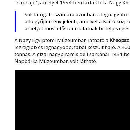
"naphajó", amelyet 1954-ben tártak fel a Nagy Kh
Sok látogató számára azonban a legnagyobb 
álló gyűjtemény jelenti, amelyet a Kairó közp
amelyet most először mutatnak be teljes egés
A Nagy Egyiptomi Múzeumban látható a
Kheopsz 
legrégibb és legnagyobb, fából készült hajó. A 46
tonnás. A gízai nagypiramis déli sarkánál 1954-be
Napbárka Múzeumban volt látható.