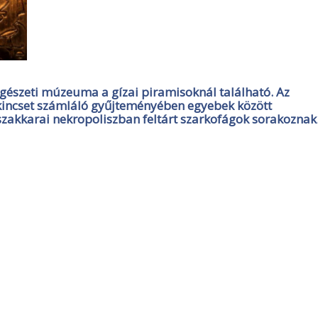
észeti múzeuma a gízai piramisoknál található. Az
kincset számláló gyűjteményében egyebek között
szakkarai nekropoliszban feltárt szarkofágok sorakoznak