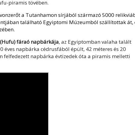
ufu-piramis tövében.
vonzerőt a Tutanhamon sírjából származó 5000 relikviá
ontjában található Egyiptomi Múzeumból szállítottak át, 
zében.
(Hufu) fáraó napbárkája
, az Egyiptomban valaha talált
00 éves napbárka cédrusfából épült, 42 méteres és 20
n felfedezett napbárka évtizedek óta a piramis melletti