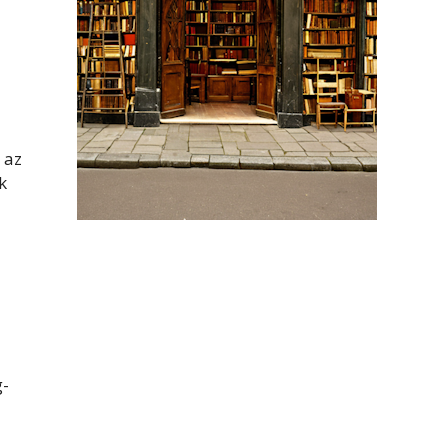
 az
k
g-