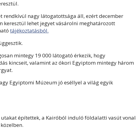
resztül.
ét rendkívül nagy látogatottsága áll, ezért december
 keresztül lehet jegyet vásárolni meghatározott
ható
tájékoztatásból.
üggesztik.
osan mintegy 19 000 látogató érkezik, hogy
ás kincseit, valamint az ókori Egyiptom mintegy három
rgyat.
agy Egyiptomi Múzeum jó eséllyel a világ egyik
akat építettek, a Kairóból induló földalatti vasút vonal
 közelben.