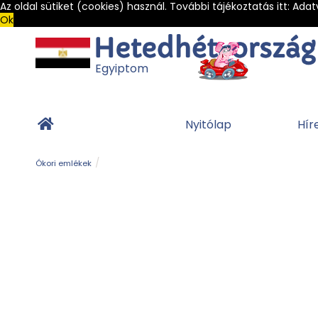
Az oldal sütiket (cookies) használ. További tájékoztatás itt:
Adat
Ok
Egyiptom
Nyitólap
Hír
Ókori emlékek