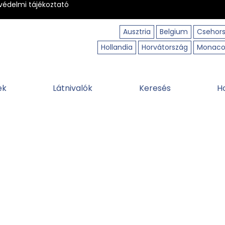
védelmi tájékoztató
Ausztria
Belgium
Csehor
Hollandia
Horvátország
Monac
ek
Látnivalók
Keresés
H