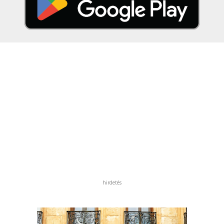
hirdetés