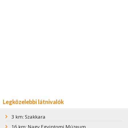
Legközelebbi látnivalók
3 km: Szakkara
16 km: Nagy Egyiptomi Múzeum