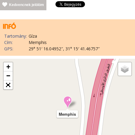
Kedvencnek jelölöm
Tartomány:
Gíza
Cím:
Memphis
GPS:
29° 51′ 16.04952″, 31° 15′ 41.46757″
+
−
Memphis