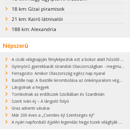
18 km: Gízai piramisok
21 km: Kairó látnivalói
188 km: Alexandria
Népszerű
A cicák világnapján fényképeztük ezt a bokor alatt hűsölő cicát Kisorosziban
Gyönyörű gyerekbarát strandok Olaszországban - megmutatjuk a 15 legjobbat
Ferragosto: Amikor Olaszország egész nap nyaral
Bastille nap: A Bastille lerombolása az önkényuralom végét jelentette
Lángolnak a hegyek
Tombolnak az erdőtüzek Szicíliában és Szardínián
Szent Iván-éj – A lángoló folyó
Graz adventi vásárai
Már 200 éves a „Csendes éj! Szentséges éj!”
A nyári napforduló éjjelén legendás hegyi tüzek világítják meg Zugspitzét