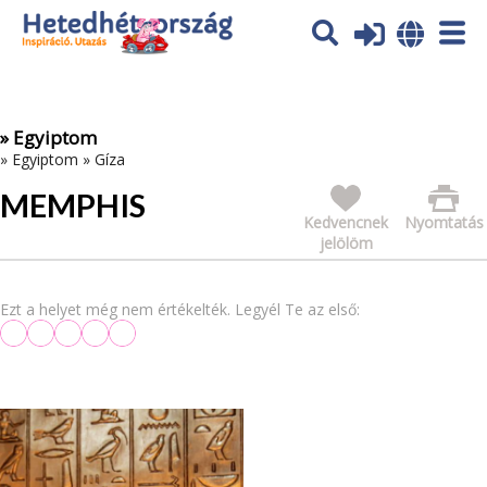
Az oldal sütiket (cookies) használ. További tájékoztatás itt:
Adatvédelmi tájékoztató
Ok
» Egyiptom
»
Egyiptom
»
Gíza
MEMPHIS
Kedvencnek
Nyomtatás
jelölöm
Ezt a helyet még nem értékelték. Legyél Te az első: