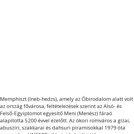
Memphiszt (Ineb-hedzs), amely az Óbirodalom alatt volt
az ország fővárosa, feltételezések szerint az Alsó- és
Felső-Egyiptomot egyesítő Meni (Menész) fáraó
alapította 5200 évvel ezelőtt. Az ókori romváros a gízai,
abusziri, szakkarai és dahsuri piramisokkal 1979 óta