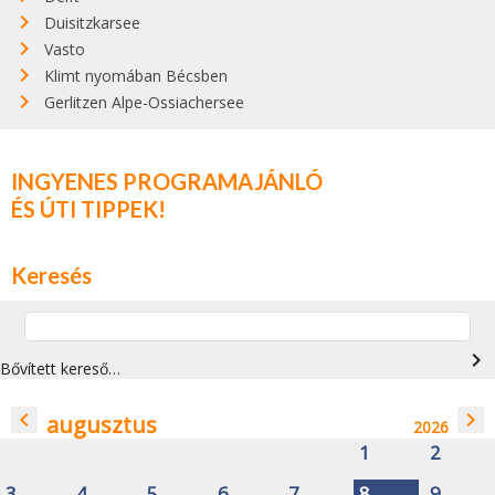
Duisitzkarsee
Vasto
Klimt nyomában Bécsben
Gerlitzen Alpe-Ossiachersee
INGYENES PROGRAMAJÁNLÓ
ÉS ÚTI TIPPEK!
Keresés
navigate_next
Bővített kereső…
navigate_before
navigate_next
augusztus
2026
1
2
3
4
5
6
7
8
9