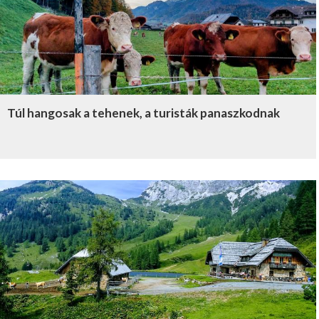
Túl hangosak a tehenek, a turisták panaszkodnak