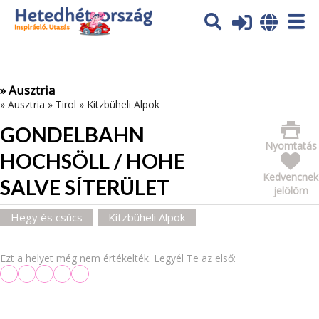
Az oldal sütiket (cookies) használ. További tájékoztatás itt:
Adatvédelmi tájékoztató
Ok
» Ausztria
»
Ausztria
»
Tirol
»
Kitzbüheli Alpok
GONDELBAHN
Nyomtatás
HOCHSÖLL / HOHE
Kedvencnek
SALVE SÍTERÜLET
jelölöm
Hegy és csúcs
Kitzbüheli Alpok
Ezt a helyet még nem értékelték. Legyél Te az első: