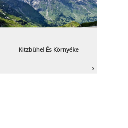
Kitzbühel És Környéke
navigate_next