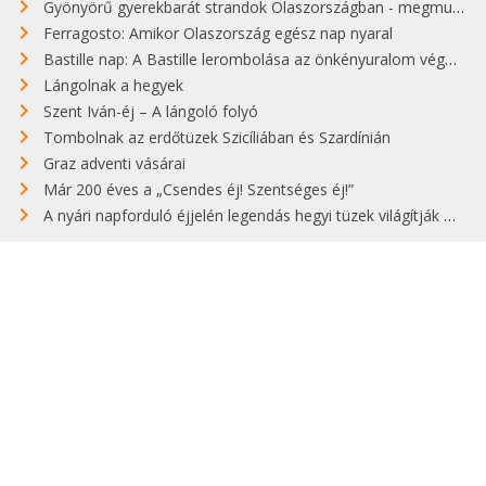
Gyönyörű gyerekbarát strandok Olaszországban - megmutatjuk a 15 legjobbat
Ferragosto: Amikor Olaszország egész nap nyaral
Bastille nap: A Bastille lerombolása az önkényuralom végét jelentette
Lángolnak a hegyek
Szent Iván-éj – A lángoló folyó
Tombolnak az erdőtüzek Szicíliában és Szardínián
Graz adventi vásárai
Már 200 éves a „Csendes éj! Szentséges éj!”
A nyári napforduló éjjelén legendás hegyi tüzek világítják meg Zugspitzét