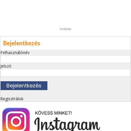
hirdetés
Bejelentkezés
Felhasználónév
Jelszó
Regisztrálok