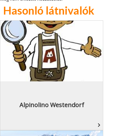
Hasonló látnivalók
Alpinolino Westendorf
navigate_next