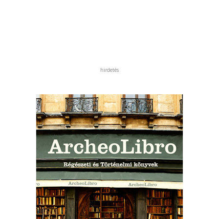
hirdetés