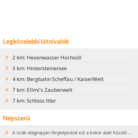
Legközelebbi látnivalók
2 km: Hexenwasser Hochsöll
3 km: Hintersteinersee
4 km: Bergbahn Scheffau / KaiserWelt
7 km: Ellmi's Zauberwelt
7 km: Schloss Itter
Népszerű
A cicák világnapján fényképeztük ezt a bokor alatt hűsölő cicát Kisorosziban