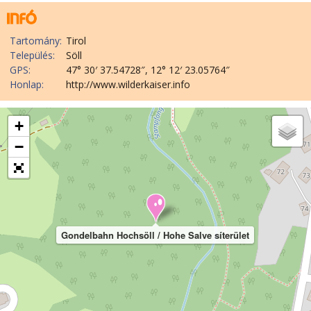
Tartomány:
Tirol
Település:
Söll
GPS:
47° 30′ 37.54728″, 12° 12′ 23.05764″
Honlap:
http://www.wilderkaiser.info
+
−
Gondelbahn Hochsöll / Hohe Salve síterület