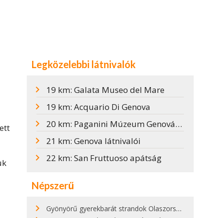
Legközelebbi látnivalók
19 km: Galata Museo del Mare
19 km: Acquario Di Genova
20 km: Paganini Múzeum Genovában
ett
21 km: Genova látnivalói
22 km: San Fruttuoso apátság
uk
Népszerű
Gyönyörű gyerekbarát strandok Olaszországban - megmutatjuk a 15 legjobbat