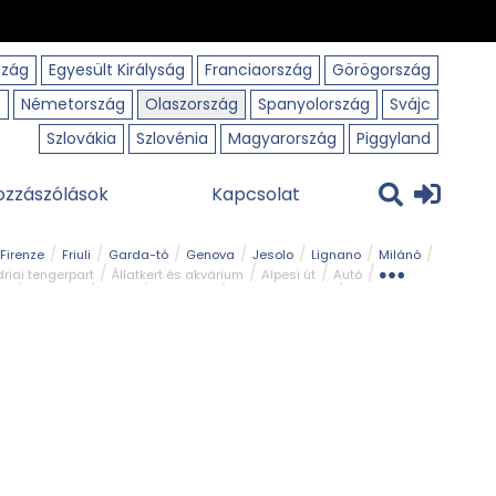
szág
Egyesült Királyság
Franciaország
Görögország
o
Németország
Olaszország
Spanyolország
Svájc
Szlovákia
Szlovénia
Magyarország
Piggyland
ozzászólások
Kapcsolat
Firenze
Friuli
Garda-tó
Genova
Jesolo
Lignano
Milánó
riai tengerpart
Állatkert és akvárium
Alpesi út
Autó
rk
Kerékpár
Kilátó
Legszebb
Ligur tengerpart
Szirt és fok
Szurdok
Tavak
Templom és kolostor