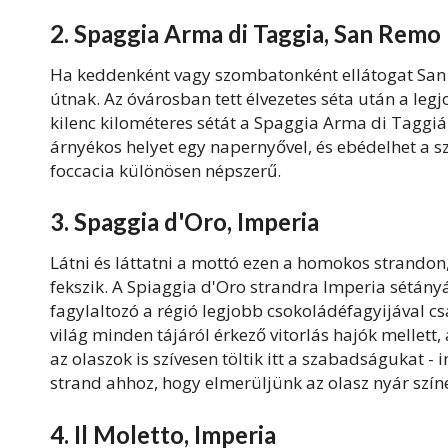
2. Spaggia Arma di Taggia, San Remo
Ha keddenként vagy szombatonként ellátogat San R
útnak. Az óvárosban tett élvezetes séta után a legj
kilenc kilométeres sétát a Spaggia Arma di Taggiáh
árnyékos helyet egy napernyővel, és ebédelhet a s
foccacia különösen népszerű.
3. Spaggia d'Oro, Imperia
Látni és láttatni a mottó ezen a homokos strandon,
fekszik. A Spiaggia d'Oro strandra Imperia sétányán
fagylaltozó a régió legjobb csokoládéfagyijával c
világ minden tájáról érkező vitorlás hajók mellet
az olaszok is szívesen töltik itt a szabadságukat -
strand ahhoz, hogy elmerüljünk az olasz nyár szí
4. Il Moletto, Imperia