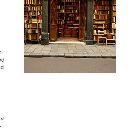
a
od
nd
 a
,