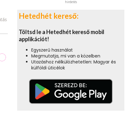
hirdetés
Hetedhét kereső:
tás
Töltsd le a Hetedhét kereső mobil
applikációt!
Egyszerű használat
Megmutatja, mi van a közelben
Utazáshoz nélkülözhetetlen: Magyar és
külföldi úticélok