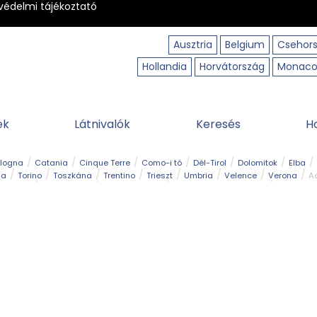
védelmi tájékoztató
Ausztria
Belgium
Csehor
Hollandia
Horvátország
Monac
ek
Látnivalók
Keresés
H
ologna
Catania
Cinque Terre
Como-i tó
Dél-Tirol
Dolomitok
Elba
ia
Torino
Toszkána
Trentino
Trieszt
Umbria
Velence
Verona
Ad
receptek
Filmhelyszín
Hegy és csúcs
I borghi più belli d’Italia
Kalandpa
Park és kert
Szabadidőpark
Szánkópálya
Szentek és ereklyék
Sziget
kség
Vízesés