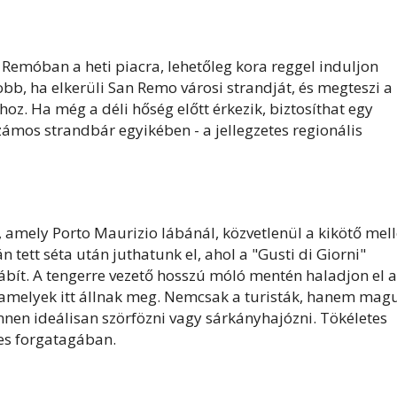
emóban a heti piacra, lehetőleg kora reggel induljon
obb, ha elkerüli San Remo városi strandját, és megteszi a
oz. Ha még a déli hőség előtt érkezik, biztosíthat egy
zámos strandbár egyikében - a jellegzetes regionális
 amely Porto Maurizio lábánál, közvetlenül a kikötő mell
 tett séta után juthatunk el, ahol a "Gusti di Giorni"
sábít. A tengerre vezető hosszú móló mentén haladjon el a
t, amelyek itt állnak meg. Nemcsak a turisták, hanem mag
 innen ideálisan szörfözni vagy sárkányhajózni. Tökéletes
nes forgatagában.