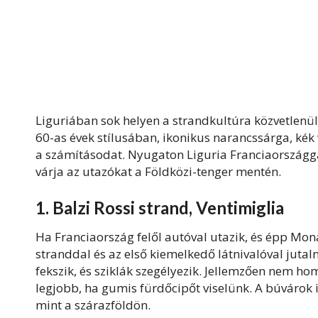
Liguriában sok helyen a strandkultúra közvetlenül
60-as évek stílusában, ikonikus narancssárga, ké
a számításodat. Nyugaton Liguria Franciaországg
várja az utazókat a Földközi-tenger mentén.
1. Balzi Rossi strand, Ventimiglia
Ha Franciaország felől autóval utazik, és épp Mona
stranddal és az első kiemelkedő látnivalóval jutalm
fekszik, és sziklák szegélyezik. Jellemzően nem hom
legjobb, ha gumis fürdőcipőt viselünk. A búvárok is 
mint a szárazföldön.