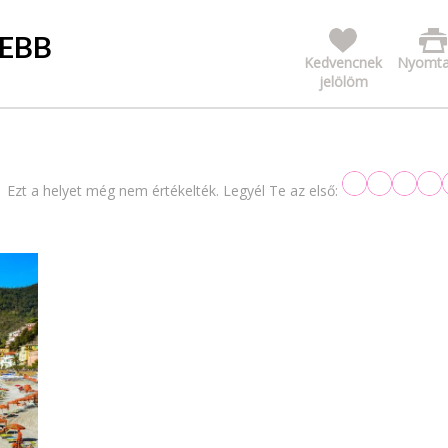
ZEBB
Kedvencnek
Nyomta
jelölöm
Ezt a helyet még nem értékelték. Legyél Te az első: