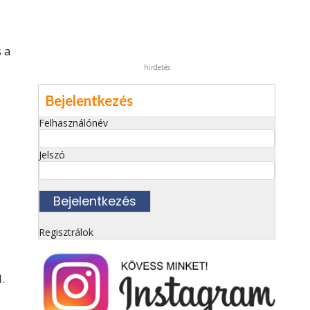
 a
hirdetés
Bejelentkezés
Felhasználónév
Jelszó
Regisztrálok
.