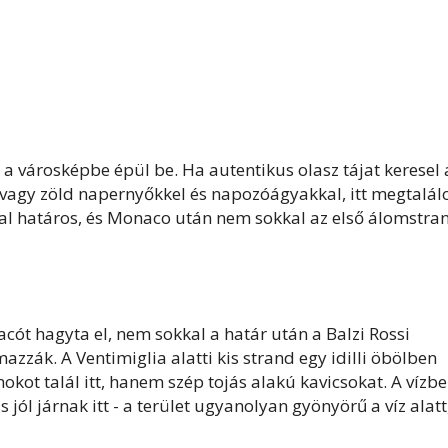
 a városképbe épül be. Ha autentikus olasz tájat keresel 
k vagy zöld napernyőkkel és napozóágyakkal, itt megtalál
al határos, és Monaco után nem sokkal az első álomstra
cót hagyta el, nem sokkal a határ után a Balzi Rossi
azzák. A Ventimiglia alatti kis strand egy idilli öbölben
okot talál itt, hanem szép tojás alakú kavicsokat. A vízbe
jól járnak itt - a terület ugyanolyan gyönyörű a víz alatt