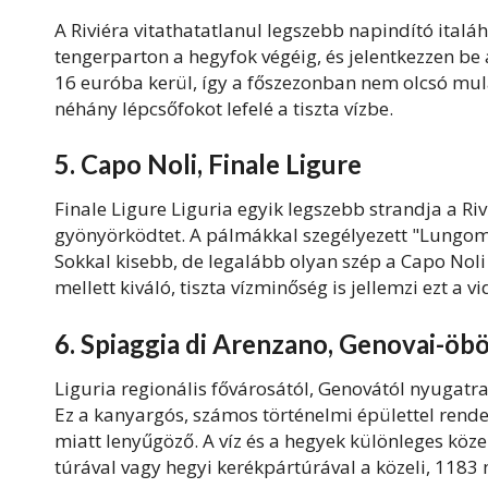
A Riviéra vitathatatlanul legszebb napindító ital
tengerparton a hegyfok végéig, és jelentkezzen be
16 euróba kerül, így a főszezonban nem olcsó mula
néhány lépcsőfokot lefelé a tiszta vízbe.
5. Capo Noli, Finale Ligure
Finale Ligure Liguria egyik legszebb strandja a R
gyönyörködtet. A pálmákkal szegélyezett "Lungomar
Sokkal kisebb, de legalább olyan szép a Capo Nol
mellett kiváló, tiszta vízminőség is jellemzi ezt a vi
6. Spiaggia di Arenzano, Genovai-öbö
Liguria regionális fővárosától, Genovától nyugatr
Ez a kanyargós, számos történelmi épülettel rend
miatt lenyűgöző. A víz és a hegyek különleges közel
túrával vagy hegyi kerékpártúrával a közeli, 118