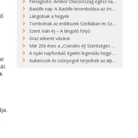
Ferragosto: Amikor Olaszország egész nap nyaral
Bastille nap: A Bastille lerombolása az önkényuralom végét jelentette
yő
Lángolnak a hegyek
Tombolnak az erdőtüzek Szicíliában és Szardínián
Szent Iván-éj – A lángoló folyó
Graz adventi vásárai
Már 200 éves a „Csendes éj! Szentséges éj!”
A nyári napforduló éjjelén legendás hegyi tüzek világítják meg Zugspitzét
al
Kullancsok és szúnyogok terjednek az alpesi legelőkön
ál.
k
ja.
y