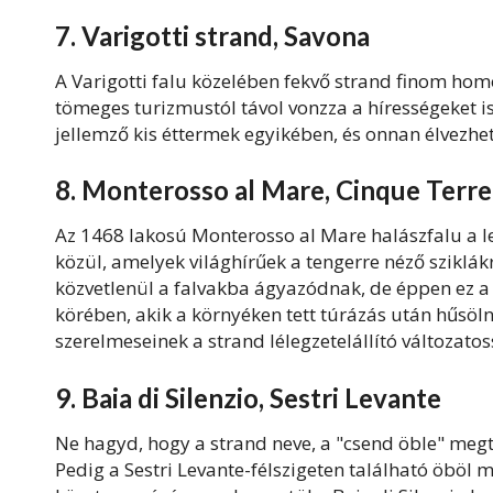
7. Varigotti strand, Savona
A Varigotti falu közelében fekvő strand finom hom
tömeges turizmustól távol vonzza a hírességeket is
jellemző kis éttermek egyikében, és onnan élvezhe
8. Monterosso al Mare, Cinque Terre
Az 1468 lakosú Monterosso al Mare halászfalu a l
közül, amelyek világhírűek a tengerre néző sziklákr
közvetlenül a falvakba ágyazódnak, de éppen ez a 
körében, akik a környéken tett túrázás után hűsölni
szerelmeseinek a strand lélegzetelállító változatos
9. Baia di Silenzio, Sestri Levante
Ne hagyd, hogy a strand neve, a "csend öble" meg
Pedig a Sestri Levante-félszigeten található öböl m