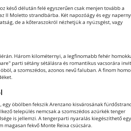
ához késő délután felé egyszerűen csak menjen tovább a
 az Il Moletto strandbárba. Két napozóágy és egy napern
tság, de a kőteraszokról nézhetjük a nyüzsgést, vagy
iviérán. Három kilométernyi, a legfinomabb fehér homokk
e" parti sétány sétálásra és romantikus vacsorára invit
i öböl, a szomszédos, azonos nevű faluban. A finom homo
déket.
l
a, egy öbölben fekszik Arenzano kisvárosának fürdőstrand
elkező település nemcsak a szomszédos azúrkék tenger
sége is jellemzi. A tengerparti nyaralás kiegészíthető eg
3 m magasan fekvő Monte Reixa csúcsára.