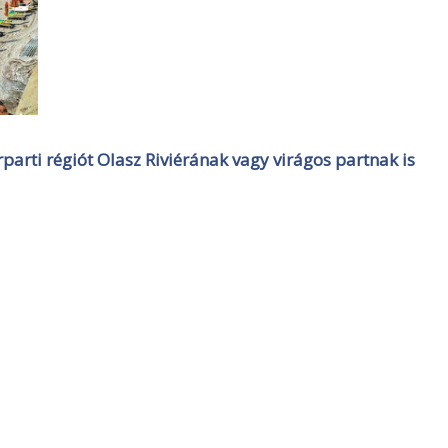
rparti régiót Olasz Riviérának vagy virágos partnak is