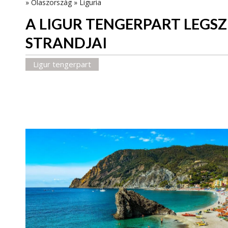
»
Olaszország
»
Liguria
A LIGUR TENGERPART LEGS
STRANDJAI
Ligur tengerpart