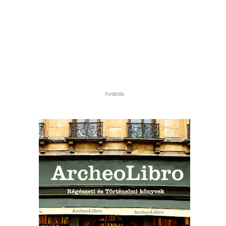
hirdetés