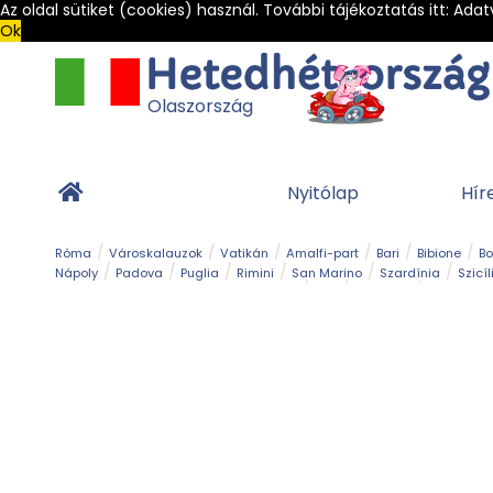
Az oldal sütiket (cookies) használ. További tájékoztatás itt:
Adat
Ok
Olaszország
Nyitólap
Hír
Róma
Városkalauzok
Vatikán
Amalfi-part
Bari
Bibione
B
Nápoly
Padova
Puglia
Rimini
San Marino
Szardínia
Szicíl
Barlang
Bob
Esemény
Ételek és 
Magyar emlékek
Múzeum
Nyaralóhelyek
Ókor
Panoráma út
Tengerpart
Toszkán tengerpart
Túra
Vár és kastély
Világörö