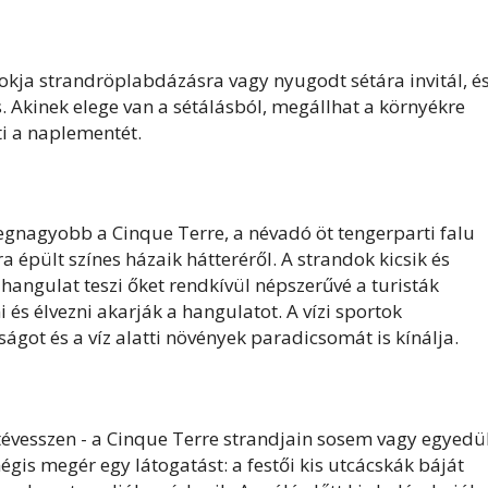
okja strandröplabdázásra vagy nyugodt sétára invitál, és
. Akinek elege van a sétálásból, megállhat a környékre
ti a naplementét.
egnagyobb a Cinque Terre, a névadó öt tengerparti falu
a épült színes házaik hátteréről. A strandok kicsik és
hangulat teszi őket rendkívül népszerűvé a turisták
 és élvezni akarják a hangulatot. A vízi sportok
ságot és a víz alatti növények paradicsomát is kínálja.
tévesszen - a Cinque Terre strandjain sosem vagy egyedül
égis megér egy látogatást: a festői kis utcácskák báját