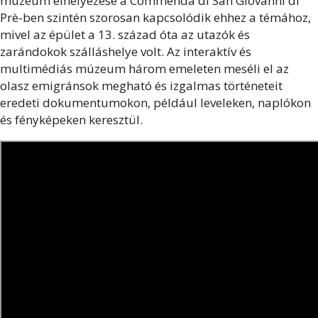
múzeum elhelyezése a Commenda di San Giovanni di
Prè-ben szintén szorosan kapcsolódik ehhez a témához,
mivel az épület a 13. század óta az utazók és
zarándokok szálláshelye volt. Az interaktív és
multimédiás múzeum három emeleten meséli el az
olasz emigránsok megható és izgalmas történeteit
eredeti dokumentumokon, például leveleken, naplókon
és fényképeken keresztül.