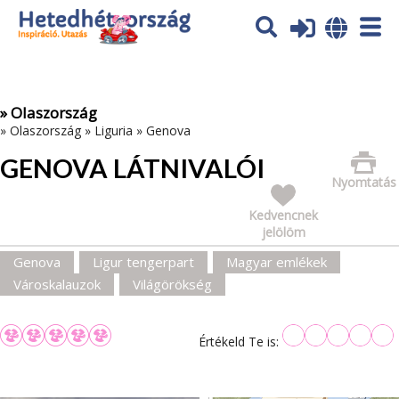
Az oldal sütiket (cookies) használ. További tájékoztatás itt:
Adatvédelmi tájékoztató
Ok
» Olaszország
»
Olaszország
»
Liguria
»
Genova
GENOVA LÁTNIVALÓI
Nyomtatás
Kedvencnek
jelölöm
Genova
Ligur tengerpart
Magyar emlékek
Városkalauzok
Világörökség
Értékeld Te is: