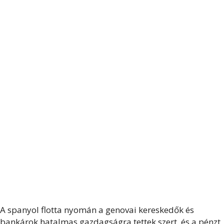
A spanyol flotta nyomán a genovai kereskedők és
bankárok hatalmas gazdagságra tettek szert, és a pénzt