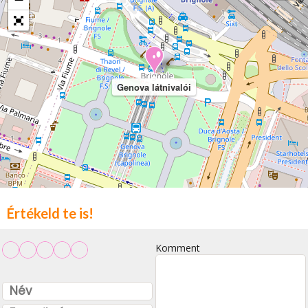
Genova látnivalói
Értékeld te is!
Komment