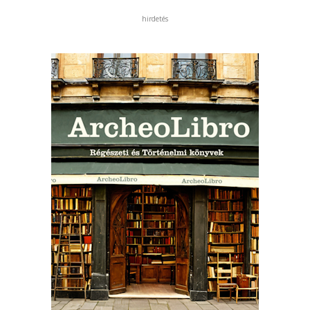
hirdetés