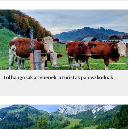
Túl hangosak a tehenek, a turisták panaszkodnak