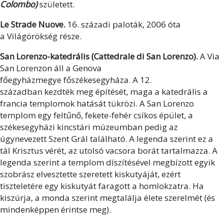
Colombo)
született.
Le Strade Nuove.
16. századi paloták, 2006 óta
a Világörökség része.
San Lorenzo-katedrális (Cattedrale di San Lorenzo).
A Via
San Lorenzon áll a Genova
főegyházmegye főszékesegyháza. A 12.
században kezdték meg építését, maga a katedrális a
francia templomok hatását tükrözi. A San Lorenzo
templom egy feltűnő, fekete-fehér csíkos épület, a
székesegyházi kincstári múzeumban pedig az
úgynevezett Szent Grál található. A legenda szerint ez a
tál Krisztus vérét, az utolsó vacsora borát tartalmazza. A
legenda szerint a templom díszítésével megbízott egyik
szobrász elvesztette szeretett kiskutyáját, ezért
tiszteletére egy kiskutyát faragott a homlokzatra. Ha
kiszúrja, a monda szerint megtalálja élete szerelmét (és
mindenképpen érintse meg).