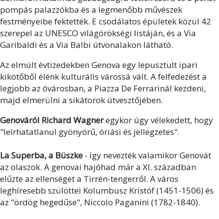
pompás palazzókba és a legmenőbb művészek
festményeibe fektették. E csodálatos épületek közül 42
szerepel az UNESCO világörökségi listáján, és a Via
Garibaldi és a Via Balbi útvonalakon látható.
Az elmúlt évtizedekben Genova egy lepusztult ipari
kikötőből élénk kulturális várossá vált. A felfedezést a
legjobb az óvárosban, a Piazza De Ferrarinál kezdeni,
majd elmerülni a sikátorok útvesztőjében.
Genováról Richard Wagner
egykor úgy vélekedett, hogy
"leírhatatlanul gyönyörű, óriási és jellegzetes".
La Superba, a Büszke
- így nevezték valamikor Genovát
az olaszok. A genovai hajóhad már a XI. században
elűzte az ellenséget a Tirrén-tengerről. A város
leghíresebb szülöttei Kolumbusz Kristóf (1451-1506) és
az "ördög hegedűse", Niccolo Paganini (1782-1840).