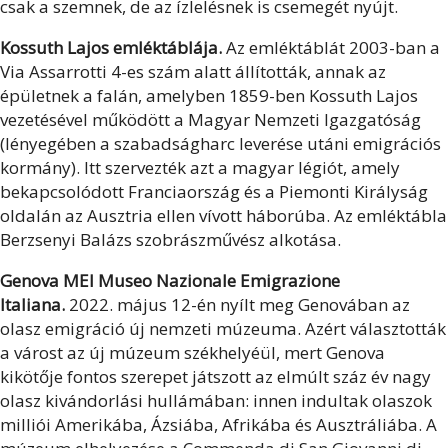
csak a szemnek, de az ízlelésnek is csemegét nyújt.
Kossuth Lajos emléktáblája.
Az emléktáblát 2003-ban a
Via Assarrotti 4-es szám alatt állították, annak az
épületnek a falán, amelyben 1859-ben Kossuth Lajos
vezetésével működött a Magyar Nemzeti Igazgatóság
(lényegében a szabadságharc leverése utáni emigrációs
kormány). Itt szervezték azt a magyar légiót, amely
bekapcsolódott Franciaország és a Piemonti Királyság
oldalán az Ausztria ellen vívott háborúba. Az emléktábla
Berzsenyi Balázs szobrászművész alkotása.
Genova MEI Museo Nazionale Emigrazione
Italiana.
2022. május 12-én nyílt meg Genovában az
olasz emigráció új nemzeti múzeuma. Azért választották
a várost az új múzeum székhelyéül, mert Genova
kikötője fontos szerepet játszott az elmúlt száz év nagy
olasz kivándorlási hullámában: innen indultak olaszok
milliói Amerikába, Ázsiába, Afrikába és Ausztráliába. A