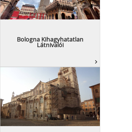
Bologna Kihagyhatatlan
Látnivalói
navigate_next