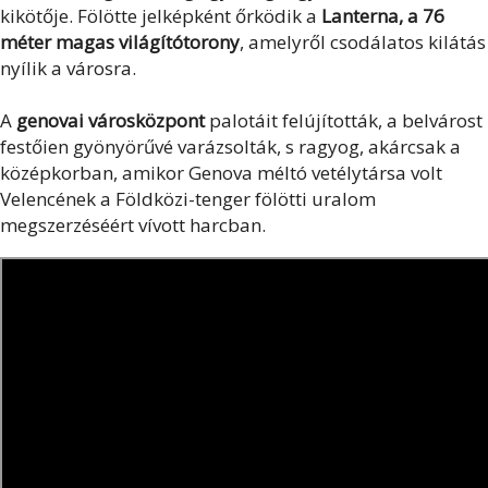
kikötője. Fölötte jelképként őrködik a
Lanterna, a 76
méter magas világítótorony
, amelyről csodálatos kilátás
nyílik a városra.
A
genovai városközpont
palotáit felújították, a belvárost
festőien gyönyörűvé varázsolták, s ragyog, akárcsak a
középkorban, amikor Genova méltó vetélytársa volt
Velencének a Földközi-tenger fölötti uralom
megszerzéséért vívott harcban.