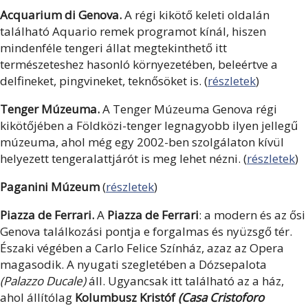
Acquarium di Genova.
A régi kikötő keleti oldalán
található Aquario remek programot kínál, hiszen
mindenféle tengeri állat megtekinthető itt
természeteshez hasonló környezetében, beleértve a
delfineket, pingvineket, teknősöket is. (
részletek
)
Tenger Múzeuma.
A Tenger Múzeuma Genova régi
kikötőjében a Földközi-tenger legnagyobb ilyen jellegű
múzeuma, ahol még egy 2002-ben szolgálaton kívül
helyezett tengeralattjárót is meg lehet nézni. (
részletek
)
Paganini Múzeum
(
részletek
)
Piazza de Ferrari.
A
Piazza de Ferrari
: a modern és az ősi
Genova találkozási pontja e forgalmas és nyüzsgő tér.
Északi végében a Carlo Felice Színház, azaz az Opera
magasodik. A nyugati szegletében a Dózsepalota
(Palazzo Ducale)
áll. Ugyancsak itt található az a ház,
ahol állítólag
Kolumbusz Kristóf
(Casa Cristoforo