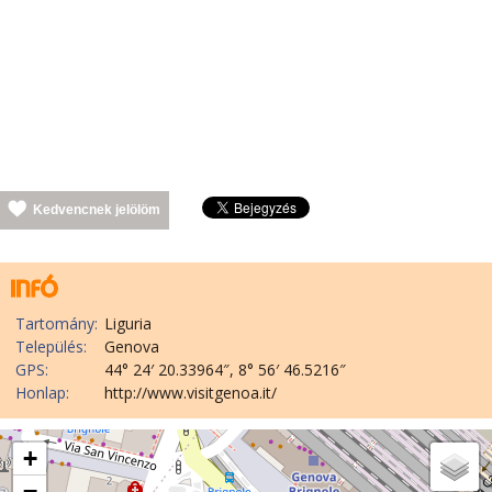
Kedvencnek jelölöm
Tartomány:
Liguria
Település:
Genova
GPS:
44° 24′ 20.33964″, 8° 56′ 46.5216″
Honlap:
http://www.visitgenoa.it/
+
−