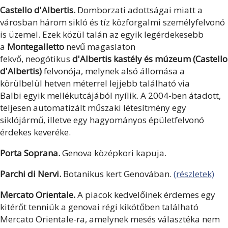
Castello d'Albertis.
Domborzati adottságai miatt a
városban három sikló és tíz közforgalmi személyfelvonó
is üzemel. Ezek közül talán az egyik legérdekesebb
a
Montegalletto
nevű magaslaton
fekvő, neogótikus
d'Albertis kastély és múzeum (Castello
d'Albertis)
felvonója, melynek alsó állomása a
körülbelül hetven méterrel lejjebb található via
Balbi egyik mellékutcájából nyílik. A 2004-ben átadott,
teljesen automatizált műszaki létesítmény egy
siklójármű, illetve egy hagyományos épületfelvonó
érdekes keveréke.
Porta Soprana.
Genova középkori kapuja.
Parchi di Nervi.
Botanikus kert Genovában.
(részletek)
Mercato Orientale.
A piacok kedvelőinek érdemes egy
kitérőt tenniük a genovai régi kikötőben található
Mercato Orientale-ra, amelynek mesés választéka nem