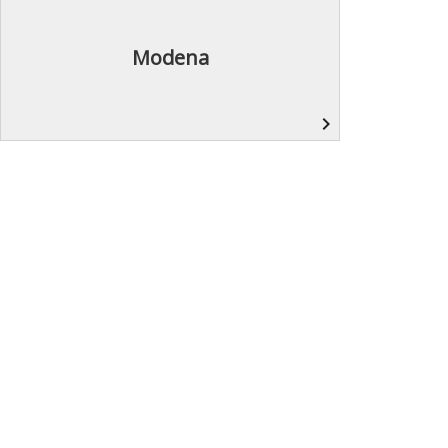
Modena
navigate_next