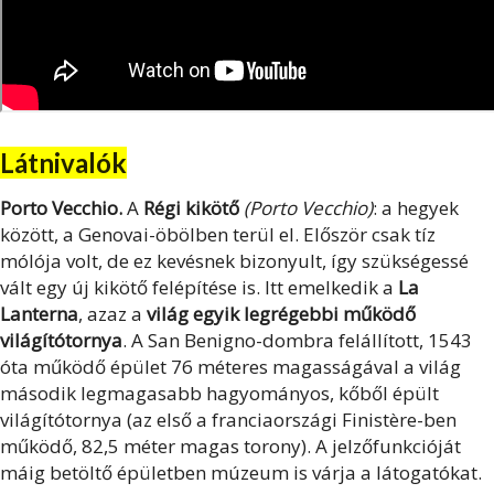
Látnivalók
Porto Vecchio.
A
Régi kikötő
(Porto Vecchio)
: a hegyek
között, a Genovai-öbölben terül el. Először csak tíz
mólója volt, de ez kevésnek bizonyult, így szükségessé
vált egy új kikötő felépítése is. Itt emelkedik a
La
Lanterna
, azaz a
világ egyik legrégebbi működő
világítótornya
. A San Benigno-dombra felállított, 1543
óta működő épület 76 méteres magasságával a világ
második legmagasabb hagyományos, kőből épült
világítótornya (az első a franciaországi Finistère-ben
működő, 82,5 méter magas torony). A jelzőfunkcióját
máig betöltő épületben múzeum is várja a látogatókat.