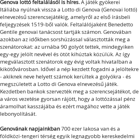
Genova lottó feltalálásól is híres.
A játék gyökerei
Itáliába nyúlnak vissza a Lotto di Genova (Genovai lottó)
elnevezésű szerencsejátékig, amelyről az első írásbeli
feljegyzések 1519-ből valók. Feltalálójaként Benedetto
Gentile genovai tanácsost tartják számon. Genovában
azokban az időkben sorshúzással választották meg a
szenátorokat: az urnába 90 golyót tettek, mindegyiken
egy-egy jelölt nevével és ötöt kihúztak közülük. Az így
megválasztott szenátorok egy évig voltak hivatalban a
kikötővárosban. Idővel a nép kezdett fogadni a jelöltekre
- akiknek neve helyett számok kerültek a golyókra - és
megszületett a Lotto di Genova elnevezésű játék.
Kezdetben bankok szervezték meg a szerencsejátékot, de
a város vezetése gyorsan rájött, hogy a lottózással pénz
áramolhat kasszájába és ezért magához vette a játék
lebonyolítását.
Genovának napjainkban
700 ezer lakosa van és a
földközi-tengeri térség egyik legnagyobb kereskedelmi