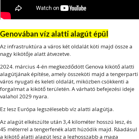
Genovában víz alatti alagút épül
Az infrastruktúra a város két oldalát köti majd össze a
nagy kikötője alatt átvezetve.
2024. március 4-én megkezdődött Genova kikötő alatti
alagútjának építése, amely összeköti majd a tengerparti
város nyugati és keleti oldalát, miközben csökkenti a
forgalmat a kikötő területén. A várható befejezési ideje
valahol 2029 nyara.
Ez lesz Európa legszélesebb víz alatti alagútja.
Az alagút elkészülte után 3,4 kilométer hosszú lesz, és
45 méterrel a tengerfenék alatt húzódik majd. Ráadásul
a kikötő alatti alagút lesz a leghosszabb a maga