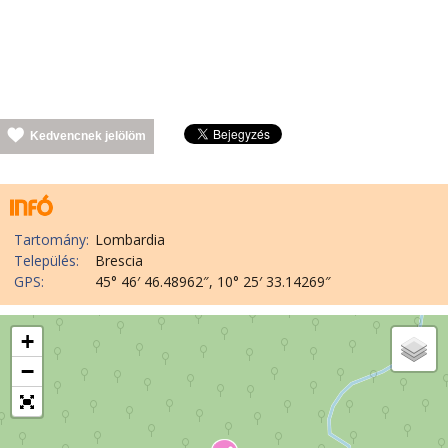
Kedvencnek jelölöm
Tartomány:
Lombardia
Település:
Brescia
GPS:
45° 46′ 46.48962″, 10° 25′ 33.14269″
+
−