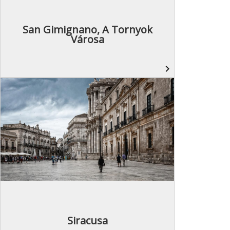
San Gimignano, A Tornyok
Városa
navigate_next
Siracusa