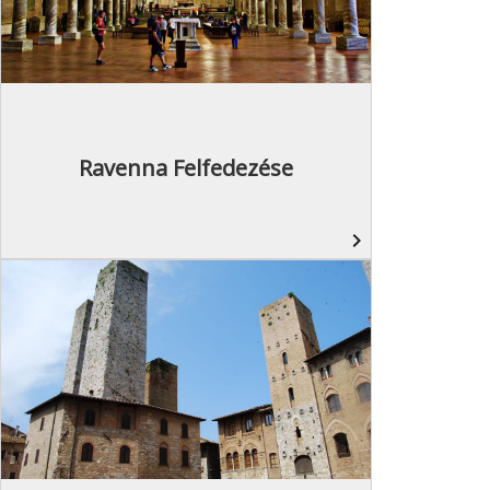
Ravenna Felfedezése
navigate_next