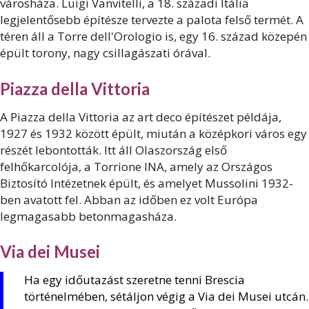
városháza. Luigi Vanvitelli, a 18. századi Itália
legjelentősebb építésze tervezte a palota felső termét. A
téren áll a Torre dell'Orologio is, egy 16. század közepén
épült torony, nagy csillagászati órával.
Piazza della Vittoria
A Piazza della Vittoria az art deco építészet példája,
1927 és 1932 között épült, miután a középkori város egy
részét lebontották. Itt áll Olaszország első
felhőkarcolója, a Torrione INA, amely az Országos
Biztosító Intézetnek épült, és amelyet Mussolini 1932-
ben avatott fel. Abban az időben ez volt Európa
legmagasabb betonmagasháza.
Via dei Musei
Ha egy időutazást szeretne tenni Brescia
történelmében, sétáljon végig a Via dei Musei utcán.