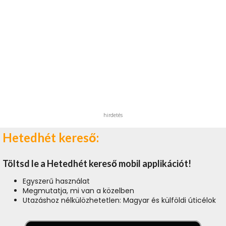
hirdetés
Hetedhét kereső:
Töltsd le a Hetedhét kereső mobil applikációt!
Egyszerű használat
Megmutatja, mi van a közelben
Utazáshoz nélkülözhetetlen: Magyar és külföldi úticélok