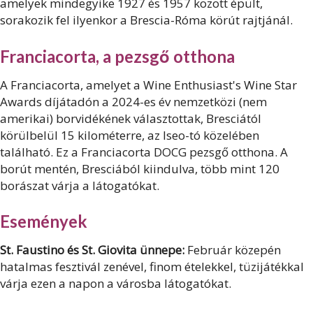
amelyek mindegyike 1927 és 1957 között épült,
sorakozik fel ilyenkor a Brescia-Róma körút rajtjánál.
Franciacorta, a pezsgő otthona
A Franciacorta, amelyet a Wine Enthusiast's Wine Star
Awards díjátadón a 2024-es év nemzetközi (nem
amerikai) borvidékének választottak, Bresciától
körülbelül 15 kilométerre, az Iseo-tó közelében
található. Ez a Franciacorta DOCG pezsgő otthona. A
borút mentén, Bresciából kiindulva, több mint 120
borászat várja a látogatókat.
Események
St. Faustino és St. Giovita ünnepe:
Február közepén
hatalmas fesztivál zenével, finom ételekkel, tüzijátékkal
várja ezen a napon a városba látogatókat.