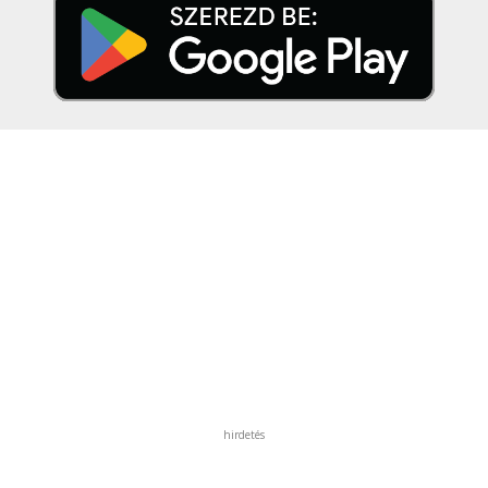
hirdetés