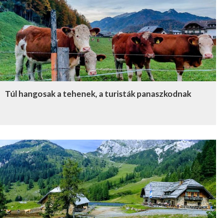
Túl hangosak a tehenek, a turisták panaszkodnak