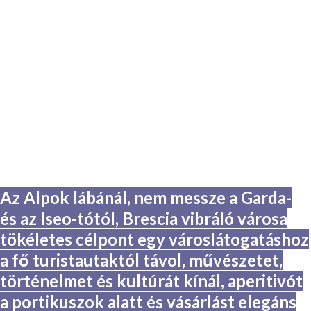
Az Alpok lábánál, nem messze a Garda-
és az Iseo-tótól, Brescia vibráló városa
tökéletes célpont egy városlátogatáshoz
a fő turistautaktól távol, művészetet,
történelmet és kultúrát kínál, aperitivót
a portikuszok alatt és vásárlást elegáns