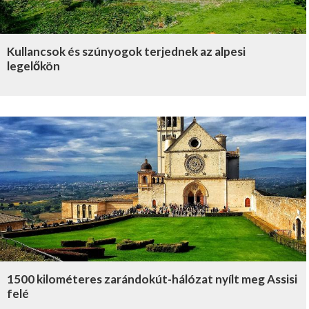
Kullancsok és szúnyogok terjednek az alpesi
legelőkön
1500 kilométeres zarándokút-hálózat nyílt meg Assisi
felé