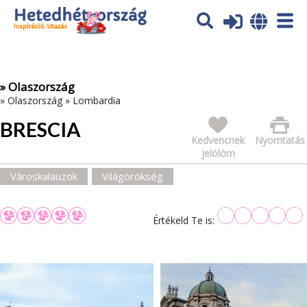
Az oldal sütiket (cookies) használ. További tájékoztatás itt:
Adatvédelmi tájékoztató
Ok
» Olaszország
»
Olaszország
»
Lombardia
BRESCIA
Kedvencnek
Nyomtatás
jelölöm
Városkalauzok
Világörökség
Értékeld Te is: