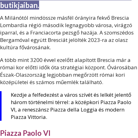
butikjaiban.
A Milánótól mindössze másfél órányira fekvő Brescia
Lombardia régió második legnagyobb városa, virágzó
iparral, és a Franciacorta pezsgő hazája. A szomszédos
Bergamóval együtt Bresciát jelölték 2023-ra az olasz
kultúra fővárosának.
A több mint 3200 évvel ezelőtt alapított Brescia már a
római kor előtti idők óta stratégiai központ. Óvárosában
Észak-Olaszország legjobban megőrzött római kori
középületei és számos műemlék található.
Kezdje a felfedezést a város szívét és lelkét jelentő
három történelmi térrel: a középkori Piazza Paolo
VI, a reneszánsz Piazza della Loggia és modern
Piazza Vittoria.
Piazza Paolo VI