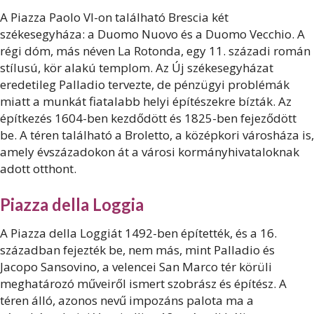
A Piazza Paolo VI-on található Brescia két
székesegyháza: a Duomo Nuovo és a Duomo Vecchio. A
régi dóm, más néven La Rotonda, egy 11. századi román
stílusú, kör alakú templom. Az Új székesegyházat
eredetileg Palladio tervezte, de pénzügyi problémák
miatt a munkát fiatalabb helyi építészekre bízták. Az
építkezés 1604-ben kezdődött és 1825-ben fejeződött
be. A téren található a Broletto, a középkori városháza is,
amely évszázadokon át a városi kormányhivataloknak
adott otthont.
Piazza della Loggia
A Piazza della Loggiát 1492-ben építették, és a 16.
században fejezték be, nem más, mint Palladio és
Jacopo Sansovino, a velencei San Marco tér körüli
meghatározó műveiről ismert szobrász és építész. A
téren álló, azonos nevű impozáns palota ma a