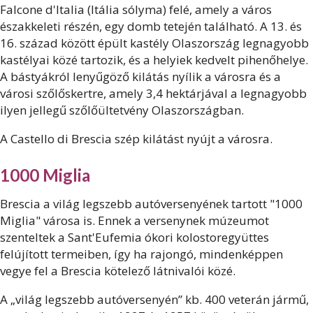
Falcone d'Italia (Itália sólyma) felé, amely a város
északkeleti részén, egy domb tetején található. A 13. és
16. század között épült kastély Olaszország legnagyobb
kastélyai közé tartozik, és a helyiek kedvelt pihenőhelye.
A bástyákról lenyűgöző kilátás nyílik a városra és a
városi szőlőskertre, amely 3,4 hektárjával a legnagyobb
ilyen jellegű szőlőültetvény Olaszországban.
A Castello di Brescia szép kilátást nyújt a városra.
1000 Miglia
Brescia a világ legszebb autóversenyének tartott "1000
Miglia" városa is. Ennek a versenynek múzeumot
szenteltek a Sant'Eufemia ókori kolostoregyüttes
felújított termeiben, így ha rajongó, mindenképpen
vegye fel a Brescia kötelező látnivalói közé.
A „világ legszebb autóversenyén” kb. 400 veterán jármű,