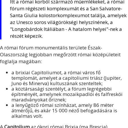
Itt a római korból származó műemlékeket, a római
fórum régészeti komplexumát és a San Salvatore-
Santa Giulia kolostorkomplexumot találja, amelyek
az Unesco soros világörökségi helyszínének, a
"Longobárdok Itáliában - A hatalom helyei"-nek a
részét képezik.
A római fórum monumentális területe Észak-
Olaszország legjobban megőrzött római középületeit
foglalja magában:
a brixiai Capitoliumot, a római város fő
templomát, amelyet a capitoliumi triász (Jupiter,
Juno és Minerva) kultuszának szenteltek;
a köztársasági szentélyt, a fórum legrégebbi
építményét, amelynek mozaikpadlói és falfreskói
maradványokat őriznek;
a lenyűgöző római színházat, amely 86 méter
átmérőjű, és akár 15 000 néző befogadására is
alkalmas volt.
A
Capitolium
az ókori római Brixia (ma Brescia)