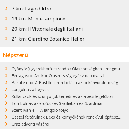
7 km: Lago d'Idro
19 km: Montecampione
20 km: Il Vittoriale degli Italiani
21 km: Giardino Botanico Heller
Népszerű
Gyönyörű gyerekbarát strandok Olaszországban - megmutatjuk a 15 legjobbat
Ferragosto: Amikor Olaszország egész nap nyaral
Bastille nap: A Bastille lerombolása az önkényuralom végét jelentette
Lángolnak a hegyek
Kullancsok és szúnyogok terjednek az alpesi legelőkön
Tombolnak az erdőtüzek Szicíliában és Szardínián
Szent Iván-éj – A lángoló folyó
Ősszel feltárulnak Bécs és környékének rendkívüli építészeti kincsei
Graz adventi vásárai