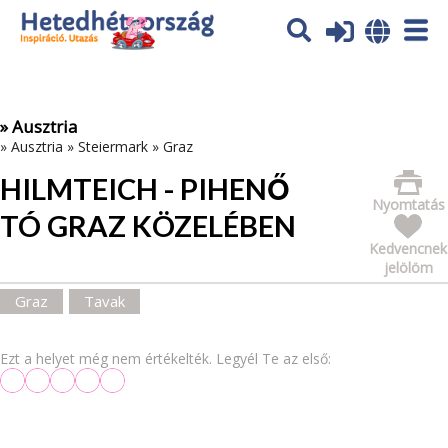
Az oldal sütiket (cookies) használ. További tájékoztatás itt:
Adatvédelmi tájékoztató
Ok
» Ausztria
»
Ausztria
»
Steiermark
»
Graz
HILMTEICH - PIHENŐ
Nyomtatás
TÓ GRAZ KÖZELÉBEN
Kedvencnek
jelölöm
Graz
Tavak
Ezt a helyet még nem értékelték. Legyél Te az első: