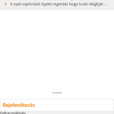
A nyári napforduló éjjelén legendás hegyi tüzek világítják meg Zugspitzét
hirdetés
Bejelentkezés
Felhasználónév