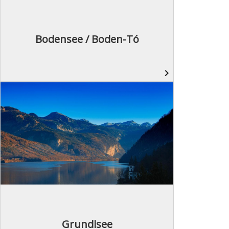
Bodensee / Boden-Tó
navigate_next
Grundlsee