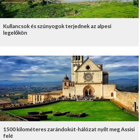
Kullancsok és szúnyogok terjednek az alpesi
legelőkön
1500 kilométeres zarándokút-hálózat nyílt meg Assisi
felé