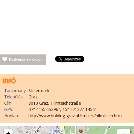
Kedvencnek jelölöm
Tartomány:
Steiermark
Település:
Graz
Cím:
8010 Graz, Hilmteichstraße
GPS:
47° 4′ 55.65396″, 15° 27′ 37.11456″
Honlap:
http://www.holding-graz.at/freizeit/hilmteich.html
+