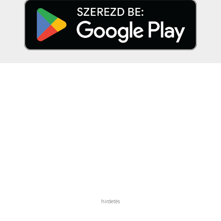
hirdetés