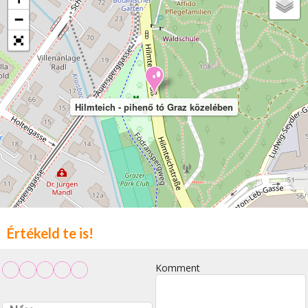
−
Hilmteich - pihenő tó Graz közelében
Értékeld te is!
Komment