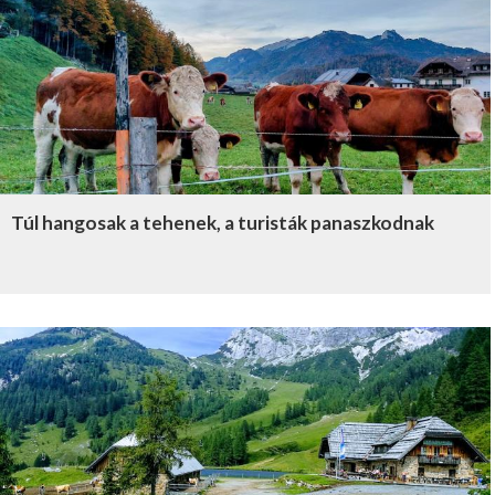
Túl hangosak a tehenek, a turisták panaszkodnak