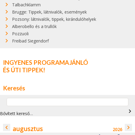
Talbachklamm
Brugge: Tippek, látnivalók, események
Pozsony: látnivalók, tippek, kirándulóhelyek
Alberobello és a trullók
Pozzuoli
Freibad Siegendorf
INGYENES PROGRAMAJÁNLÓ
ÉS ÚTI TIPPEK!
Keresés
navigate_next
Bővített kereső…
navigate_before
navigate_next
augusztus
2026