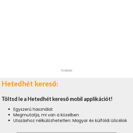
hirdetés
Hetedhét kereső:
Töltsd le a Hetedhét kereső mobil applikációt!
Egyszerű használat
Megmutatja, mi van a közelben
Utazáshoz nélkülözhetetlen: Magyar és külföldi úticélok