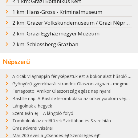
< 1 km: Grazi Botanikus Kert
1 km: Hans-Gross - Kriminalmuseum
2 km: Grazer Volkskundemuseum / Grazi Néprajzi Múzeum
2 km: Grazi Egyházmegyei Múzeum
2 km: Schlossberg Grazban
Népszerű
A cicák világnapján fényképeztük ezt a bokor alatt hűsölő cicát Kisorosziban
Gyönyörű gyerekbarát strandok Olaszországban - megmutatjuk a 15 legjobbat
Ferragosto: Amikor Olaszország egész nap nyaral
Bastille nap: A Bastille lerombolása az önkényuralom végét jelentette
Lángolnak a hegyek
Szent Iván-éj – A lángoló folyó
Tombolnak az erdőtüzek Szicíliában és Szardínián
Graz adventi vásárai
Már 200 éves a „Csendes éj! Szentséges éj!”