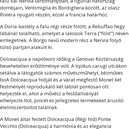
falu Val Nervia tartományban, a liguriai hátország
dombjain, Ventimiglia és Bordighera között, az olasz
Riviéra nyugati részén, közel a francia határhoz.
A Doria-kastély a falu régi része fölött, a Rebuffao hegy
lábánál található, amelyet a lakosok Terra ("föld") néven
emlegetnek. A Borgo nevű modern rész a Nervia folyó
túlsó partján alakult ki.
Dolceacqua a napóleoni időkig a Genovai Köztársaság
bevehetetlen erődítménye volt. A tipikus carugi utcákon
sétálva a látogatók számos művészműhelyt, kézműves
boA Dolceacqua hídját és a várat megfestő Monet két
festményét reprodukáló két táblát pontosan ott
helyezték el, ahol a művész a festőállványát
elhelyezte.ltot, pincét és jellegzetes termékeket árusító
élelmiszerboltot találnak.
A Monet által festett Dolceacqua (Régi híd) Ponte
Vecchio (Dolceacqua) a harmónia és az elegancia