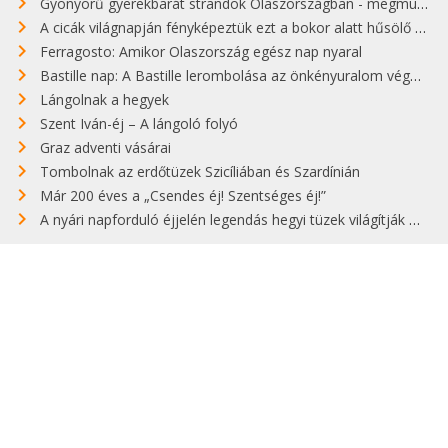
Gyönyörű gyerekbarát strandok Olaszországban - megmutatjuk a 15 legjobbat
A cicák világnapján fényképeztük ezt a bokor alatt hűsölő cicát Kisorosziban
Ferragosto: Amikor Olaszország egész nap nyaral
Bastille nap: A Bastille lerombolása az önkényuralom végét jelentette
Lángolnak a hegyek
Szent Iván-éj – A lángoló folyó
Graz adventi vásárai
Tombolnak az erdőtüzek Szicíliában és Szardínián
Már 200 éves a „Csendes éj! Szentséges éj!”
A nyári napforduló éjjelén legendás hegyi tüzek világítják meg Zugspitzét