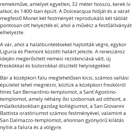
remekműve, amelyet egyetlen, 32 méter hosszú, kerek ív
alkot, és 1400-ban épült. A Dolceacqua hídját és a várat
megfestő Monet két festményét reprodukáló két táblát
pontosan ott helyezték el, ahol a művész a festőállványát
elhelyezte.
A vár, ahol a halálbüntetéseket hajtották végre, egykor
Liguria és Piemont közötti határt jelezte. A reneszánsz
idején megerősített nemesi rezidenciává vált, új
freskókkal és bútorokkal díszített helyiségekkel.
Bár a középkori falu meglehetősen kicsi, számos vallási
épületet lehet megnézni, köztük a középkori freskóiról
híres San Bernardino-templomot, a Sant'Agostino-
templomot, amely néhány ősi szobornak ad otthont, a
műalkotásokban gazdag kollégiumot, a San Giovanni
Battista oratóriumot számos festményével, valamint a
San Dalmazzo-templomot, ahonnan gyönyörű kilátás
nyílik a falura és a völgyre.