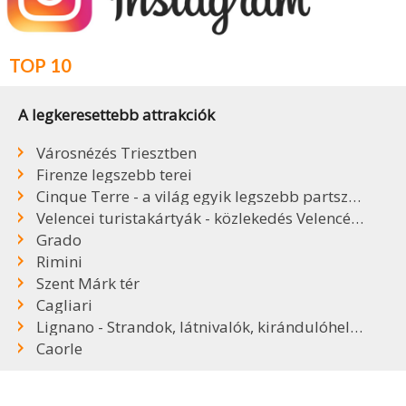
TOP 10
A legkeresettebb attrakciók
Városnézés Triesztben
Firenze legszebb terei
Cinque Terre - a világ egyik legszebb partszakasza
Velencei turistakártyák - közlekedés Velencében
Grado
Rimini
Szent Márk tér
Cagliari
Lignano - Strandok, látnivalók, kirándulóhelyek
Caorle