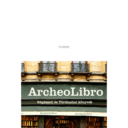
hirdetés