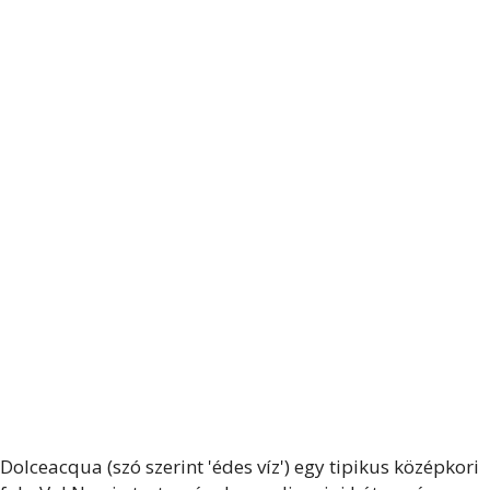
Dolceacqua (szó szerint 'édes víz') egy tipikus középkori