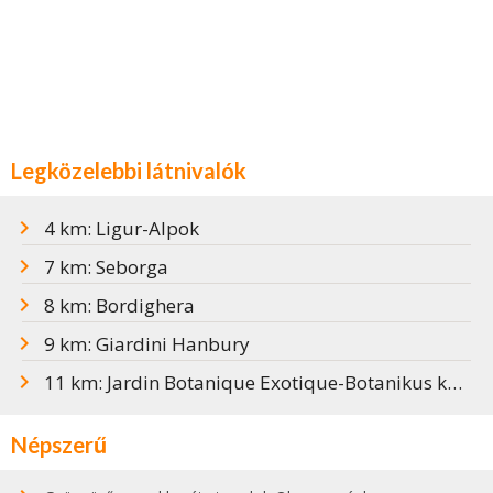
Legközelebbi látnivalók
4 km: Ligur-Alpok
7 km: Seborga
8 km: Bordighera
9 km: Giardini Hanbury
11 km: Jardin Botanique Exotique-Botanikus kert Mentonban
Népszerű