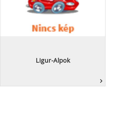
Ligur-Alpok
navigate_next