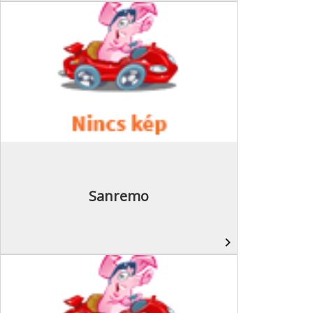
Sanremo
navigate_next