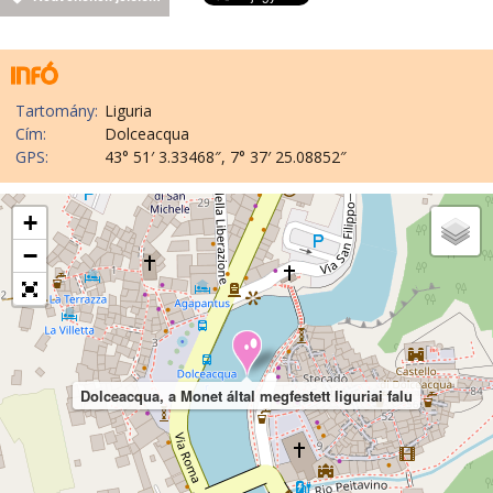
Tartomány:
Liguria
Cím:
Dolceacqua
GPS:
43° 51′ 3.33468″, 7° 37′ 25.08852″
+
−
Dolceacqua, a Monet által megfestett liguriai falu