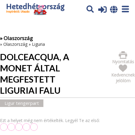
Az oldal sütiket (cookies) használ. További tájékoztatás itt:
Adatvédelmi tájékoztató
Ok
» Olaszország
»
Olaszország
»
Liguria
DOLCEACQUA, A
Nyomtatás
MONET ÁLTAL
Kedvencnek
MEGFESTETT
jelölöm
LIGURIAI FALU
Ligur tengerpart
Ezt a helyet még nem értékelték. Legyél Te az első: