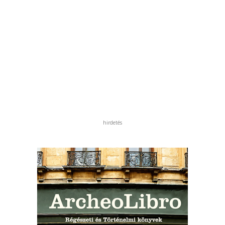
hirdetés