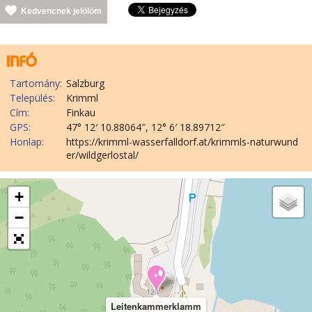
Kedvencnek jelölöm
Tartomány:
Salzburg
Település:
Krimml
Cím:
Finkau
GPS:
47° 12′ 10.88064″, 12° 6′ 18.89712″
Honlap:
https://krimml-wasserfalldorf.at/krimmls-naturwund
er/wildgerlostal/
+
−
Leitenkammerklamm