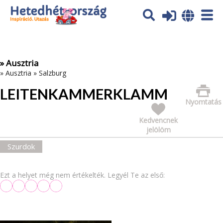
Az oldal sütiket (cookies) használ. További tájékoztatás itt:
Adatvédelmi tájékoztató
Ok
» Ausztria
»
Ausztria
»
Salzburg
LEITENKAMMERKLAMM
Nyomtatás
Kedvencnek
jelölöm
Szurdok
Ezt a helyet még nem értékelték. Legyél Te az első: