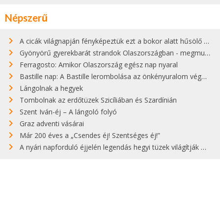
Népszerű
A cicák világnapján fényképeztük ezt a bokor alatt hűsölő cicát Kisorosziban
Gyönyörű gyerekbarát strandok Olaszországban - megmutatjuk a 15 legjobbat
Ferragosto: Amikor Olaszország egész nap nyaral
Bastille nap: A Bastille lerombolása az önkényuralom végét jelentette
Lángolnak a hegyek
Tombolnak az erdőtüzek Szicíliában és Szardínián
Szent Iván-éj – A lángoló folyó
Graz adventi vásárai
Már 200 éves a „Csendes éj! Szentséges éj!”
A nyári napforduló éjjelén legendás hegyi tüzek világítják meg Zugspitzét