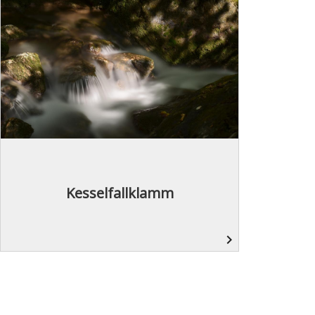
Kesselfallklamm
navigate_next