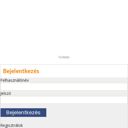
hirdetés
Bejelentkezés
Felhasználónév
Jelszó
Regisztrálok