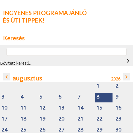
INGYENES PROGRAMAJÁNLÓ
ÉS ÚTI TIPPEK!
Keresés
navigate_next
Bővített kereső…
navigate_before
navigate_next
augusztus
2026
1
2
3
4
5
6
7
8
9
10
11
12
13
14
15
16
17
18
19
20
21
22
23
24
25
26
27
28
29
30