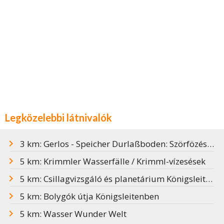
Legközelebbi látnivalók
3 km: Gerlos - Speicher Durlaßboden: Szörfözés az Alpok tetején
5 km: Krimmler Wasserfälle / Krimml-vízesések
5 km: Csillagvizsgáló és planetárium Königsleitenben
5 km: Bolygók útja Königsleitenben
5 km: Wasser Wunder Welt