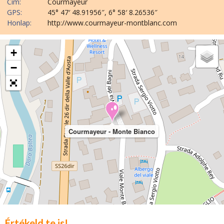
Cím:
Courmayeur
GPS:
45° 47′ 48.91956″, 6° 58′ 8.26536″
Honlap:
http://www.courmayeur-montblanc.com
+
−
Courmayeur - Monte Bianco
Értékeld te is!