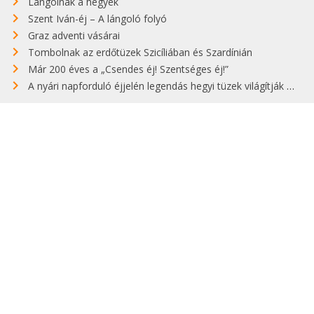
Lángolnak a hegyek
Szent Iván-éj – A lángoló folyó
Graz adventi vásárai
Tombolnak az erdőtüzek Szicíliában és Szardínián
Már 200 éves a „Csendes éj! Szentséges éj!”
A nyári napforduló éjjelén legendás hegyi tüzek világítják meg Zugspitzét