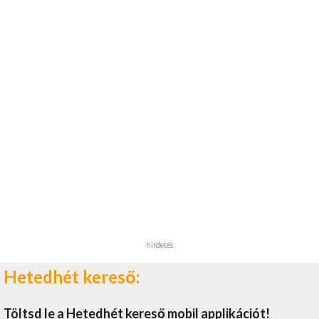
hirdetés
Hetedhét kereső:
Töltsd le a Hetedhét kereső mobil applikációt!