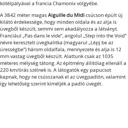
kötélpályával a francia Chamonix völgyébe.
A 3842 méter magas
Aiguille du Midi
csúcson épült új
kilátó érdekessége, hogy minden oldala és az alja is
üvegből készült, semmi sem akadályozza a látványt.
Franciául „Pas dans le vide”, angolul „Step into the Void”
névre keresztelt üvegkalitka (magyarul „Lépj be az
ürességbe”) három oldalfala, mennyezete és alja is 12
mm vastag üvegből készült. Alattunk csak az 1035
méteres mélység tátong. Az építmény állítólag ellenáll a
220 km/órás szélnek is. A látogatók egy papucsot
kapnak, hogy ne csússzanak el az üvegpadlón, valamint
így lehetőség szerint kíméljék a padló üvegét.