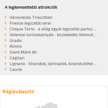
A legkeresettebb attrakciók
Városnézés Triesztben
Firenze legszebb terei
Cinque Terre - a világ egyik legszebb partszakasza
Velencei turistakártyák - közlekedés Velencében
Grado
Rimini
Szent Márk tér
Cagliari
Lignano - Strandok, látnivalók, kirándulóhelyek
Caorle
Régióválasztó