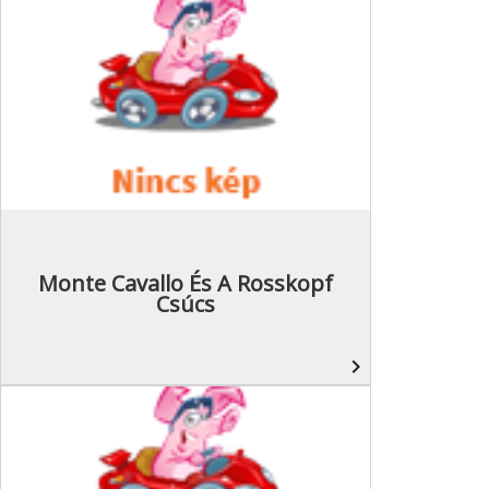
Monte Cavallo És A Rosskopf
Csúcs
navigate_next