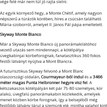
vége felé már nem túl jó rajta síelni.
Az egyik környező hegy, a Monte Chétif, amely nagyon
népszerű a túrázók körében, híres a csúcsán található
Mária-szoborról, amelyet II. János Pál pápa emeltetett.
Skyway Monte Bianco
Már a Skyway Monte Bianco új panorámakilátóhoz
vezető utazás sem mindennapi, a kötélpálya
üvegkabinjai körbeforognak, fanatasztikus 360 fokos
festői látványt nyújtva a Mont Blancra.
A futurisztikus Skyway felvonó a Mont Blanc
olaszországi oldalán,
Courmayeur-ból indul
és a
3466
méter magas Punta Helbronner hegyre visz fel
. A
kétszakaszos kötélpályán két pár 75-80 személyes, kör
alakú, üvegfalú panorámakabin közlekedik, amelyek
menet közben körbe forognak, így a belsejéből még
festőibb látvány tárul a szemünk elé, mintha valahol kint