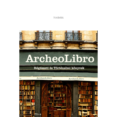
hirdetés