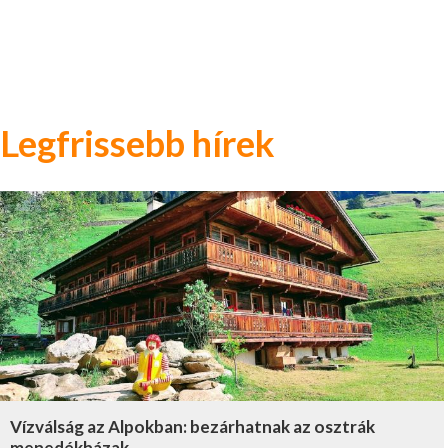
Legfrissebb hírek
Vízválság az Alpokban: bezárhatnak az osztrák
menedékházak