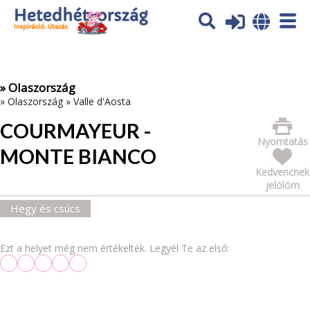
Az oldal sütiket (cookies) használ. További tájékoztatás itt:
Adatvédelmi tájékoztató
Ok
» Olaszország
»
Olaszország
»
Valle d'Aosta
COURMAYEUR -
Nyomtatás
MONTE BIANCO
Kedvencnek
jelölöm
Hegy és csúcs
Ezt a helyet még nem értékelték. Legyél Te az első: