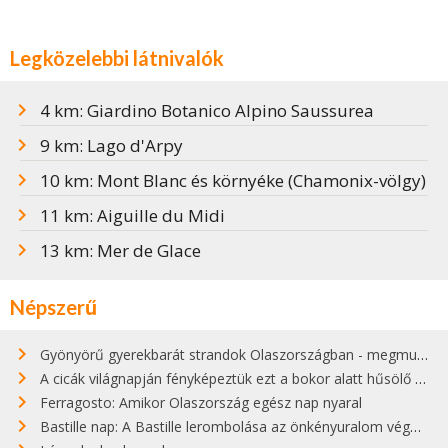
Legközelebbi látnivalók
4 km: Giardino Botanico Alpino Saussurea
9 km: Lago d'Arpy
10 km: Mont Blanc és környéke (Chamonix-völgy)
11 km: Aiguille du Midi
13 km: Mer de Glace
Népszerű
Gyönyörű gyerekbarát strandok Olaszországban - megmutatjuk a 15 legjobbat
A cicák világnapján fényképeztük ezt a bokor alatt hűsölő cicát Kisorosziban
Ferragosto: Amikor Olaszország egész nap nyaral
Bastille nap: A Bastille lerombolása az önkényuralom végét jelentette