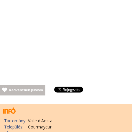
Kedvencnek jelölöm
Tartomány:
Valle d'Aosta
Település:
Courmayeur