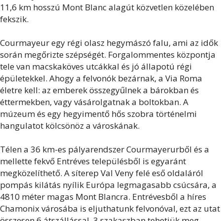
11,6 km hosszú Mont Blanc alagút közvetlen közelében
fekszik.
Courmayeur egy régi olasz hegymászó falu, ami az idők
során megőrizte szépségét. Forgalommentes központja
tele van macskaköves utcákkal és jó állapotú régi
épületekkel. Ahogy a felvonók bezárnak, a Via Roma
életre kell: az emberek összegyűlnek a bárokban és
éttermekben, vagy vásárolgatnak a boltokban. A
múzeum és egy hegyimentő hős szobra történelmi
hangulatot kölcsönöz a városkának.
Télen a 36 km-es pályarendszer Courmayerurből és a
mellette fekvő Entréves településből is egyaránt
megközelíthető. A síterep Val Veny felé eső oldaláról
pompás kilátás nyílik Európa legmagasabb csúcsára, a
4810 méter magas Mont Blancra. Entrévesből a híres
Chamonix városába is eljuthatunk felvonóval, ezt az utat
összesen 6 átszállással, 3 szakaszban tehetjük meg.