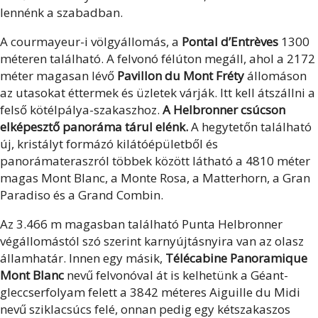
lennénk a szabadban.
A courmayeur-i völgyállomás, a
Pontal d’Entrèves
1300
méteren található. A felvonó félúton megáll, ahol a 2172
méter magasan lévő
Pavillon du Mont Fréty
állomáson
az utasokat éttermek és üzletek várják. Itt kell átszállni a
felső kötélpálya-szakaszhoz.
A Helbronner csúcson
elképesztő panoráma tárul elénk.
A hegytetőn található
új, kristályt formázó kilátóépületből és
panorámateraszról többek között látható a 4810 méter
magas Mont Blanc, a Monte Rosa, a Matterhorn, a Gran
Paradiso és a Grand Combin.
Az 3.466 m magasban található Punta Helbronner
végállomástól szó szerint karnyújtásnyira van az olasz
államhatár. Innen egy másik,
Télécabine Panoramique
Mont Blanc
nevű felvonóval át is kelhetünk a Géant-
gleccserfolyam felett a 3842 méteres Aiguille du Midi
nevű sziklacsúcs felé, onnan pedig egy kétszakaszos