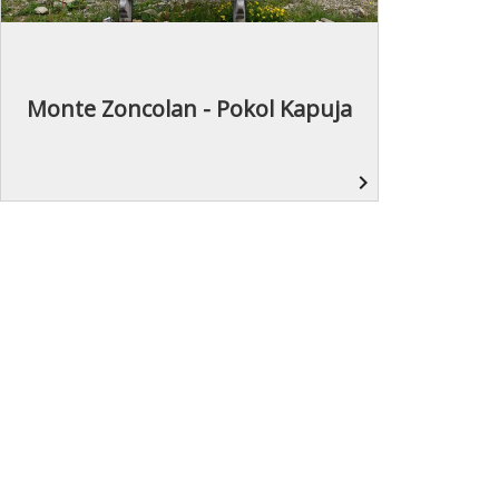
Monte Zoncolan - Pokol Kapuja
navigate_next