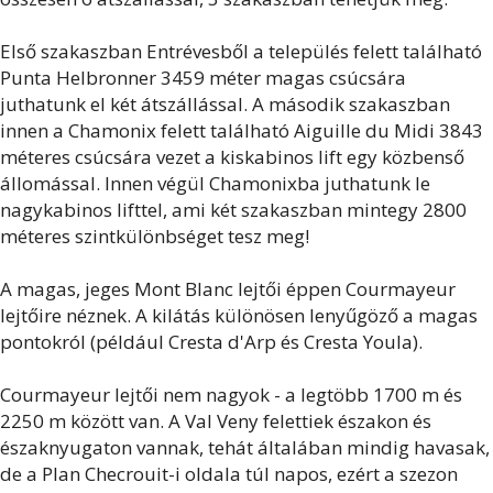
Első szakaszban Entrévesből a település felett található
Punta Helbronner 3459 méter magas csúcsára
juthatunk el két átszállással. A második szakaszban
innen a Chamonix felett található Aiguille du Midi 3843
méteres csúcsára vezet a kiskabinos lift egy közbenső
állomással. Innen végül Chamonixba juthatunk le
nagykabinos lifttel, ami két szakaszban mintegy 2800
méteres szintkülönbséget tesz meg!
A magas, jeges Mont Blanc lejtői éppen Courmayeur
lejtőire néznek. A kilátás különösen lenyűgöző a magas
pontokról (például Cresta d'Arp és Cresta Youla).
Courmayeur lejtői nem nagyok - a legtöbb 1700 m és
2250 m között van. A Val Veny felettiek északon és
északnyugaton vannak, tehát általában mindig havasak,
de a Plan Checrouit-i oldala túl napos, ezért a szezon