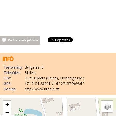
Kedvencnek jelölöm
Tartomány:
Burgenland
Település:
Bildein
Cím:
7521 Bildein (Beled), Florianigasse 1
GPS:
47° 7′ 51.28601″, 16° 27′ 57.96936″
Honlap:
http://www.bildein.at
+
−