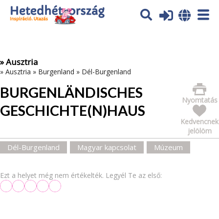
Az oldal sütiket (cookies) használ. További tájékoztatás itt:
Adatvédelmi tájékoztató
Ok
» Ausztria
»
Ausztria
»
Burgenland
»
Dél-Burgenland
BURGENLÄNDISCHES
Nyomtatás
GESCHICHTE(N)HAUS
Kedvencnek
jelölöm
Dél-Burgenland
Magyar kapcsolat
Múzeum
Ezt a helyet még nem értékelték. Legyél Te az első: