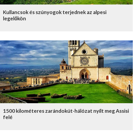
Kullancsok és szúnyogok terjednek az alpesi
legelőkön
1500 kilométeres zarándokút-hálózat nyílt meg Assisi
felé