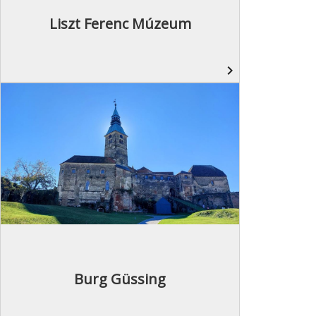
Liszt Ferenc Múzeum
navigate_next
Burg Güssing