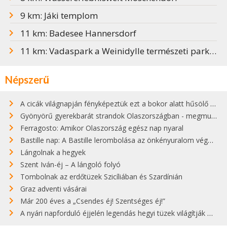
9 km: Jáki templom
11 km: Badesee Hannersdorf
11 km: Vadaspark a Weinidylle természeti parkban
Népszerű
A cicák világnapján fényképeztük ezt a bokor alatt hűsölő cicát Kisorosziban
Gyönyörű gyerekbarát strandok Olaszországban - megmutatjuk a 15 legjobbat
Ferragosto: Amikor Olaszország egész nap nyaral
Bastille nap: A Bastille lerombolása az önkényuralom végét jelentette
Lángolnak a hegyek
Szent Iván-éj – A lángoló folyó
Tombolnak az erdőtüzek Szicíliában és Szardínián
Graz adventi vásárai
Már 200 éves a „Csendes éj! Szentséges éj!”
A nyári napforduló éjjelén legendás hegyi tüzek világítják meg Zugspitzét