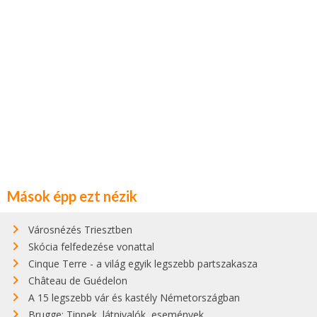
Mások épp ezt nézik
Városnézés Triesztben
Skócia felfedezése vonattal
Cinque Terre - a világ egyik legszebb partszakasza
Château de Guédelon
A 15 legszebb vár és kastély Németországban
Brugge: Tippek, látnivalók, események