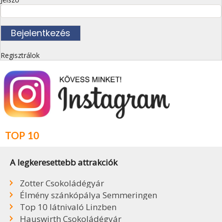
Regisztrálok
TOP 10
A legkeresettebb attrakciók
Zotter Csokoládégyár
Élmény szánkópálya Semmeringen
Top 10 látnivaló Linzben
Hauswirth Csokoládégyár