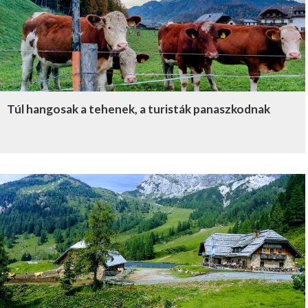
Túl hangosak a tehenek, a turisták panaszkodnak