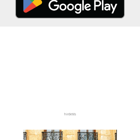
hirdetés