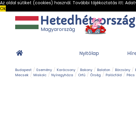
Az oldal sütiket (cookies) használ. További tájékoztatás itt:
Adat
Ok
Magyarország
Nyitólap
Hír
Budapest
Esemény
Karácsony
Bakony
Balaton
Börzsöny
Mecsek
Miskolc
Nyíregyháza
Orfű
Őrség
Palócföld
Pécs
Barlang
Bob
Gyógyfürdő
Hegy és csúcs
Hegyi felvonó
Kerékpár
Templom és kolostor
Vár és kastély
Világörökség