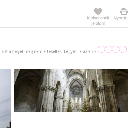
Kedvencnek
Nyomta
jelölöm
Ezt a helyet még nem értékelték. Legyél Te az első: