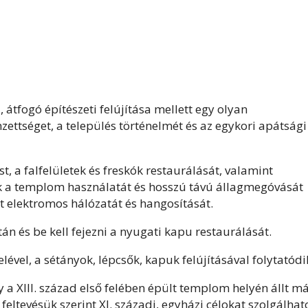
átfogó építészeti felújítása mellett egy olyan
zettséget, a település történelmét és az egykori apátsági
st, a falfelületek és freskók restaurálását, valamint
ek a templom használatát és hosszú távú állagmegóvását
et elektromos hálózatát és hangosítását.
 és be kell fejezni a nyugati kapu restaurálását.
vel, a sétányok, lépcsők, kapuk felújításával folytatódi
 a XIII. század első felében épült templom helyén állt m
eltevésük szerint XI. századi, egyházi célokat szolgálhato