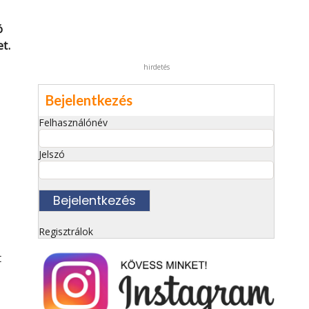
ó
t.
hirdetés
Bejelentkezés
Felhasználónév
Jelszó
Regisztrálok
t