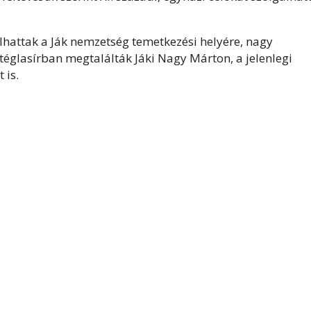
hattak a Ják nemzetség temetkezési helyére, nagy
t téglasírban megtalálták
Jáki Nagy Márton, a jelenlegi
 is.