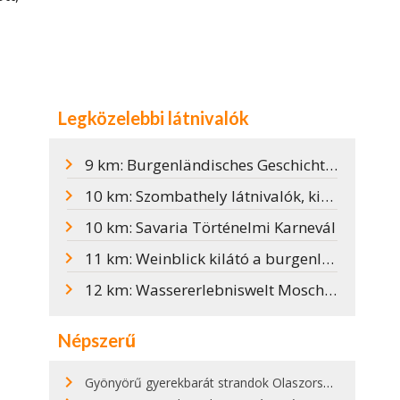
Legközelebbi látnivalók
9 km: Burgenländisches Geschichte(n)haus
10 km: Szombathely látnivalók, kirándulóhelyek és programok
10 km: Savaria Történelmi Karnevál
11 km: Weinblick kilátó a burgenlandi borvidéken
12 km: Wassererlebniswelt Moschendorf
Népszerű
Gyönyörű gyerekbarát strandok Olaszországban - megmutatjuk a 15 legjobbat