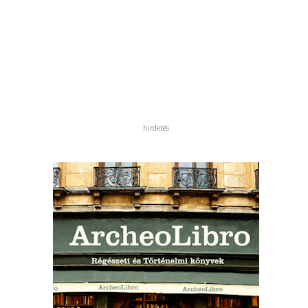
hirdetés