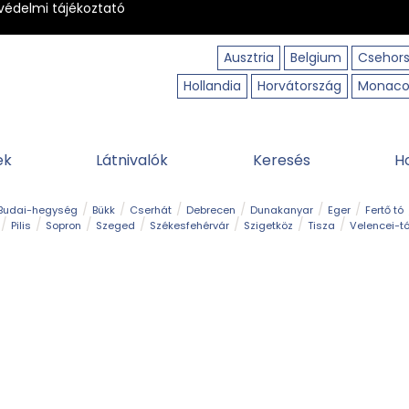
védelmi tájékoztató
Ausztria
Belgium
Csehor
Hollandia
Horvátország
Monac
ek
Látnivalók
Keresés
H
Budai-hegység
Bükk
Cserhát
Debrecen
Dunakanyar
Eger
Fertő tó
Pilis
Sopron
Szeged
Székesfehérvár
Szigetköz
Tisza
Velencei-t
Kilátó
Kirándulóhely
Kisvasút
Kuriózum
Lombkoronasétány
Múzeu