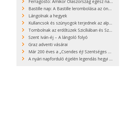
Ferragosto: Amikor Olaszország egész nap nyaral
Bastille nap: A Bastille lerombolása az önkényuralom végét jelentette
Lángolnak a hegyek
Kullancsok és szúnyogok terjednek az alpesi legelőkön
Tombolnak az erdőtüzek Szicíliában és Szardínián
Szent Iván-éj – A lángoló folyó
Graz adventi vásárai
Már 200 éves a „Csendes éj! Szentséges éj!”
A nyári napforduló éjjelén legendás hegyi tüzek világítják meg Zugspitzét