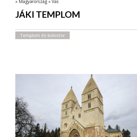
»
Magyarország
»
Vas
JÁKI TEMPLOM
Templom és kolostor