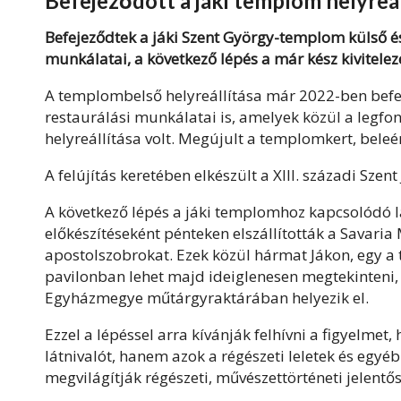
Befejeződött a jáki templom helyreál
Befejeződtek a jáki Szent György-templom külső és
munkálatai, a következő lépés a már kész kivitele
A templombelső helyreállítása már 2022-ben befe
restaurálási munkálatai is, amelyek közül a legf
helyreállítása volt. Megújult a templomkert, beleért
A felújítás keretében elkészült a XIII. századi Szen
A következő lépés a jáki templomhoz kapcsolódó l
előkészítéseként pénteken elszállították a Savar
apostolszobrokat. Ezek közül hármat Jákon, egy a
pavilonban lehet majd ideiglenesen megtekinteni,
Egyházmegye műtárgyraktárában helyezik el.
Ezzel a lépéssel arra kívánják felhívni a figyelme
látnivalót, hanem azok a régészeti leletek és egyé
megvilágítják régészeti, művészettörténeti jelentős