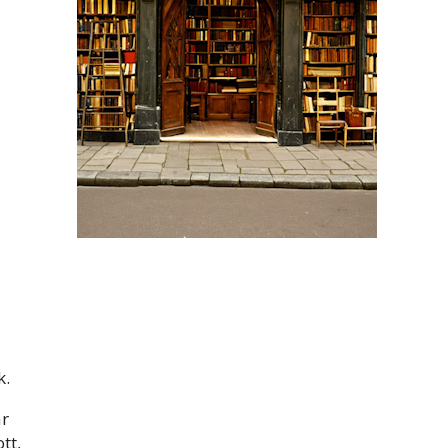
k.
ár
tt,