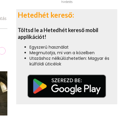
hirdetés
Hetedhét kereső:
tás
Töltsd le a Hetedhét kereső mobil
applikációt!
Egyszerű használat
Megmutatja, mi van a közelben
Utazáshoz nélkülözhetetlen: Magyar és
külföldi úticélok