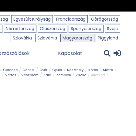
szág
Egyesült Királyság
Franciaország
Görögország
o
Németország
Olaszország
Spanyolország
Svájc
Szlovákia
Szlovénia
Magyarország
Piggyland
ozzászólások
Kapcsolat
Gerecse
Göcsej
Győr
Gyula
Keszthely
Körös
Mátra
ó
Vértes
Veszprém
Zala
Zemplén
Zselic
Állatkert
m
Nemzeti Park
Szabadstrand
Szurdok
Tanösvény
Tavak