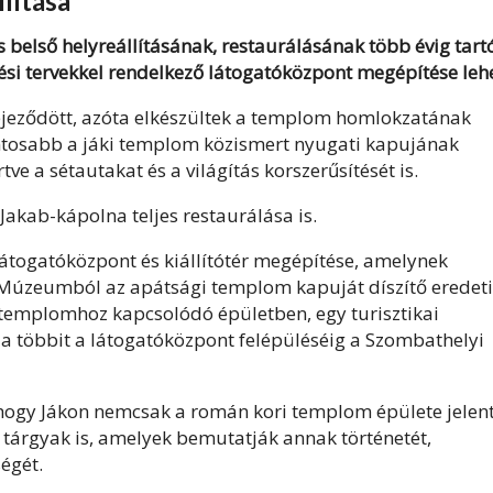
lítása
 belső helyreállításának, restaurálásának több évig tart
zési tervekkel rendelkező látogatóközpont megépítése lehe
jeződött, azóta elkészültek a templom homlokzatának
ontosabb a jáki templom közismert nyugati kapujának
ve a sétautakat és a világítás korszerűsítését is.
t Jakab-kápolna teljes restaurálása is.
átogatóközpont és kiállítótér megépítése, amelynek
ia Múzeumból az apátsági templom kapuját díszítő eredeti
 templomhoz kapcsolódó épületben, egy turisztikai
 a többit a látogatóközpont felépüléséig a Szombathelyi
t, hogy Jákon nemcsak a román kori templom épülete jelen
b tárgyak is, amelyek bemutatják annak történetét,
égét.