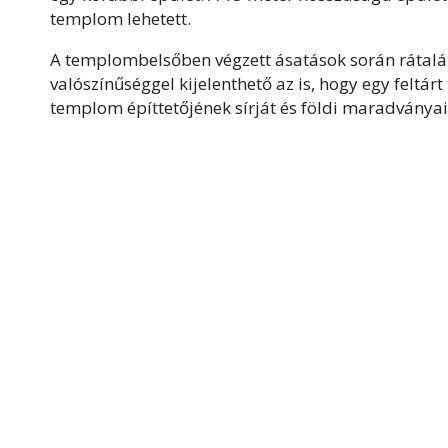
templom lehetett.
A templombelsőben végzett ásatások során rátalál
valószínűséggel kijelenthető az is, hogy egy feltár
templom építtetőjének sírját és földi maradványait