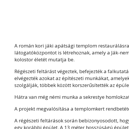
A román kori jáki apátsági templom restaurálásra, 
látogatóközpontot is létrehoznak, amely a Ják-nem
kolostor életét mutatja be.
Régészeti feltárást végeztek, befejezték a falkutatá
elvégezték azokat az építészeti munkákat, amely
szolgálják, többek között korszerűsítették az épül
Hátra van még némi munka a sekrestye homlokzatán
A projekt megvalósítása a templomkert rendbetételé
A régészeti feltárások során bebizonyosodott, hogy
egy korábbi épület. A 13 méter hosszúságú épület f