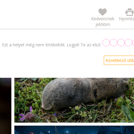
Kedvencnek
Nyomta
jelölöm
Ezt a helyet még nem értékelték. Legyél Te az első:
Következő olda