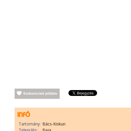
Kedvencnek jelölöm
Tartomány:
Bács-Kiskun
Település:
Baja