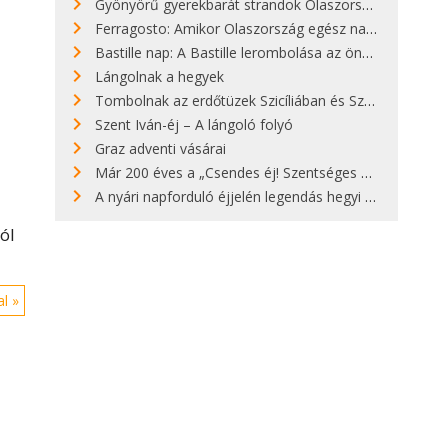
Gyönyörű gyerekbarát strandok Olaszországban - megmutatjuk a 15 legjobbat
Ferragosto: Amikor Olaszország egész nap nyaral
Bastille nap: A Bastille lerombolása az önkényuralom végét jelentette
Lángolnak a hegyek
Tombolnak az erdőtüzek Szicíliában és Szardínián
Szent Iván-éj – A lángoló folyó
Graz adventi vásárai
Már 200 éves a „Csendes éj! Szentséges éj!”
A nyári napforduló éjjelén legendás hegyi tüzek világítják meg Zugspitzét
ól
l »