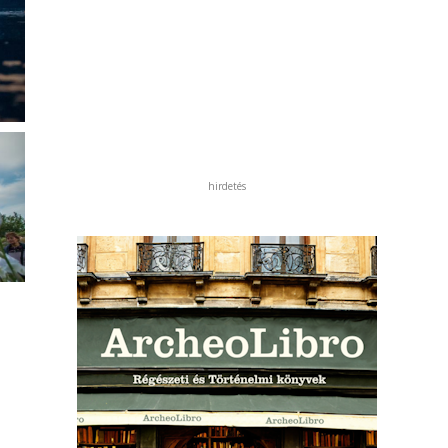
hirdetés