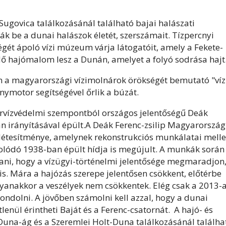
Sugovica találkozásánál található bajai halászati
 be a dunai halászok életét, szerszámait. Tízpercnyi
gét ápoló vízi múzeum várja látogatóit, amely a Fekete-
dő hajómalom lesz a Dunán, amelyet a folyó sodrása hajt
 a magyarországi vízimolnárok örökségét bemutató "víz
nymotor segítségével őrlik a búzát.
árvízvédelmi szempontból országos jelentőségű Deák
ván irányításával épült.A Deák Ferenc-zsilip Magyarország
 létesítménye, amelynek rekonstrukciós munkálatai melle
solódó 1938-ban épült hídja is megújult. A munkák során
ítani, hogy a vízügyi-történelmi jelentősége megmaradjon
is. Mára a hajózás szerepe jelentősen csökkent, előtérbe
yanakkor a veszélyek nem csökkentek. Elég csak a 2013-
gondolni. A jövőben számolni kell azzal, hogy a dunai
lenül érintheti Baját és a Ferenc-csatornát. A hajó- és
a-Duna-ág és a Szeremlei Holt-Duna találkozásánál találha