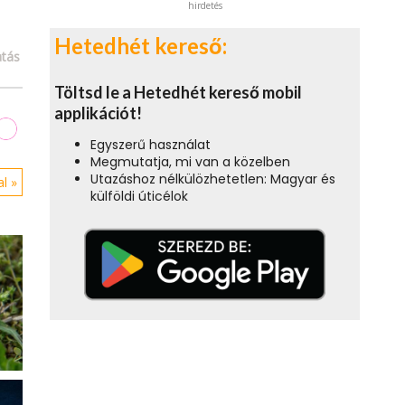
hirdetés
Hetedhét kereső:
tás
Töltsd le a Hetedhét kereső mobil
applikációt!
Egyszerű használat
Megmutatja, mi van a közelben
Utazáshoz nélkülözhetetlen: Magyar és
l »
külföldi úticélok