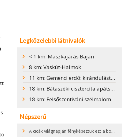
.
Legközelebbi látnivalók
i
< 1 km: Maszkajárás Baján
8 km: Vaskút-Halmok
11 km: Gemenci erdő: kirándulástippek, szarvasbőgés, kisvasút
tt
18 km: Bátaszéki cisztercita apátság
,
18 km: Felsőszentiváni szélmalom
as
Népszerű
A cicák világnapján fényképeztük ezt a bokor alatt hűsölő cicát Kisorosziban
tó