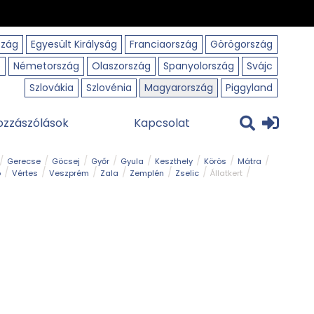
szág
Egyesült Királyság
Franciaország
Görögország
o
Németország
Olaszország
Spanyolország
Svájc
Szlovákia
Szlovénia
Magyarország
Piggyland
ozzászólások
Kapcsolat
Gerecse
Göcsej
Győr
Gyula
Keszthely
Körös
Mátra
ó
Vértes
Veszprém
Zala
Zemplén
Zselic
Állatkert
m
Nemzeti Park
Szabadstrand
Szurdok
Tanösvény
Tavak