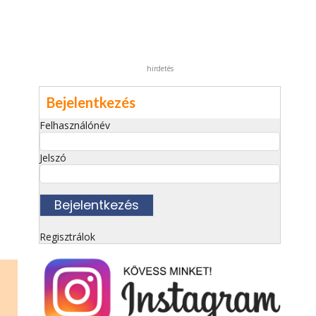
hirdetés
Bejelentkezés
Felhasználónév
Jelszó
Regisztrálok