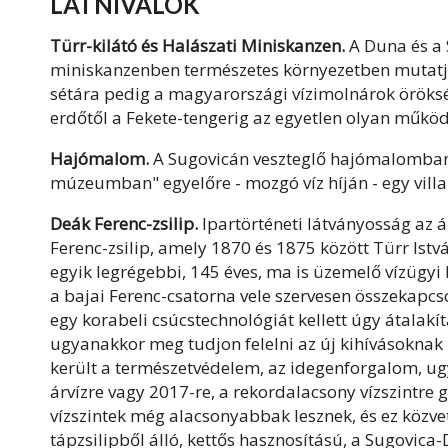
LÁTNIVALÓK
Türr-kilátó és Halászati Miniskanzen.
A Duna és a 
miniskanzenben természetes környezetben mutatják
sétára pedig a magyarországi vízimolnárok öröksé
erdőtől a Fekete-tengerig az egyetlen olyan műkö
Hajómalom.
A Sugovicán veszteglő hajómalomban
múzeumban" egyelőre - mozgó víz híján - egy villa
Deák Ferenc-zsilip.
Ipartörténeti látványosság az 
Ferenc-zsilip, amely 1870 és 1875 között Türr Ist
egyik legrégebbi, 145 éves, ma is üzemelő vízügyi
a bajai Ferenc-csatorna vele szervesen összekapc
egy korabeli csúcstechnológiát kellett úgy átalak
ugyanakkor meg tudjon felelni az új kihívásoknak 
került a természetvédelem, az idegenforgalom, ug
árvízre vagy 2017-re, a rekordalacsony vízszintre 
vízszintek még alacsonyabbak lesznek, és ez közvet
tápzsilipből álló, kettős hasznosítású, a Sugovic