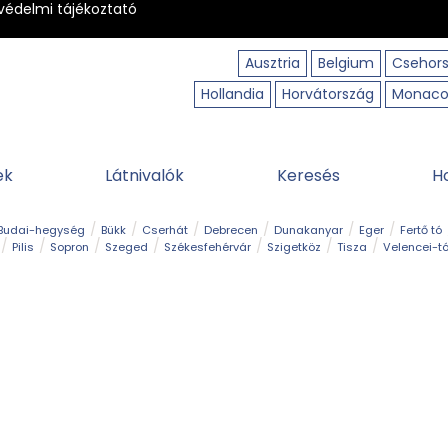
védelmi tájékoztató
Ausztria
Belgium
Csehor
Hollandia
Horvátország
Monac
ek
Látnivalók
Keresés
H
Budai-hegység
Bükk
Cserhát
Debrecen
Dunakanyar
Eger
Fertő tó
Pilis
Sopron
Szeged
Székesfehérvár
Szigetköz
Tisza
Velencei-t
Kilátó
Kirándulóhely
Kisvasút
Kuriózum
Lombkoronasétány
Múzeu