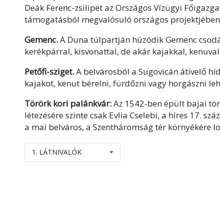
Deák Ferenc-zsilipet az Országos Vízügyi Főigazga
támogatásból megvalósuló országos projektjében ú
Gemenc.
A Duna túlpartján húzódik Gemenc csodála
kerékpárral, kisvonattal, de akár kajakkal, kenuval
Petőfi-sziget.
A belvárosból a Sugovicán átívelő hído
kajakot, kenut bérelni, fürdőzni vagy horgászni le
Törörk kori palánkvár:
Az 1542-ben épült bajai tö
létezésére szinte csak Evlia Cselebi, a híres 17. s
a mai belváros, a Szentháromság tér környékére lo
1. LÁTNIVALÓK