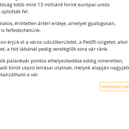
tóság több mint 13 milliárd forint európai uniós
jították fel.
tos, érintetlen ártéri erdeje, amelyet gyalogosan,
 is felfedezhetünk.
n érjük el a város üdülőterületét, a Petőfi-szigetet, ahol
het, a híd lábánál pedig vendéglők sora vár ránk.
rök palánkvár pontos elhelyezkedése eddig ismeretlen,
zázadi török utazó leírásai utalnak, melyek alapján nagyjáb
kalizálható a vár.
Következő olda