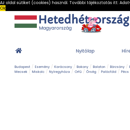
Az oldal sütiket (cookies) használ. További tájékoztatás itt:
Adat
Ok
Magyarország
Nyitólap
Hír
Budapest
Esemény
Karácsony
Bakony
Balaton
Börzsöny
Mecsek
Miskolc
Nyíregyháza
Orfű
Őrség
Palócföld
Pécs
Barlang
Bob
Gyógyfürdő
Hegy és csúcs
Hegyi felvonó
Kerékpár
Templom és kolostor
Vár és kastély
Világörökség