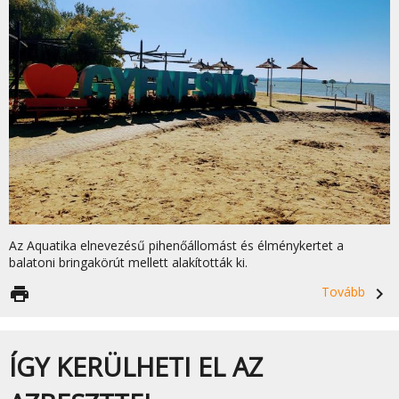
Az Aquatika elnevezésű pihenőállomást és élménykertet a
balatoni bringakörút mellett alakították ki.
print
Tovább
navigate_next
ÍGY KERÜLHETI EL AZ