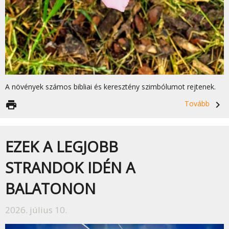
A növények számos bibliai és keresztény szimbólumot rejtenek.
print
Tovább
navigate_next
EZEK A LEGJOBB
STRANDOK IDÉN A
BALATONON
2026. július 10.