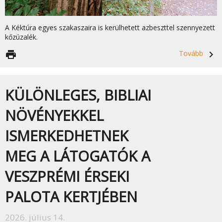
A Kéktúra egyes szakaszaira is kerülhetett azbeszttel szennyezett
kőzúzalék.
print
Tovább
navigate_next
KÜLÖNLEGES, BIBLIAI
NÖVÉNYEKKEL
ISMERKEDHETNEK
MEG A LÁTOGATÓK A
VESZPRÉMI ÉRSEKI
PALOTA KERTJÉBEN
2026. július 14.