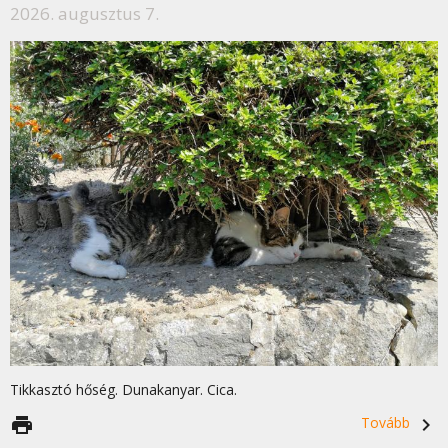
2026. augusztus 7.
Tikkasztó hőség. Dunakanyar. Cica.
print
Tovább
navigate_next