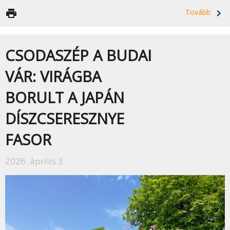
print
Tovább
navigate_next
CSODASZÉP A BUDAI
VÁR: VIRÁGBA
BORULT A JAPÁN
DÍSZCSERESZNYE
FASOR
2026. április 3.