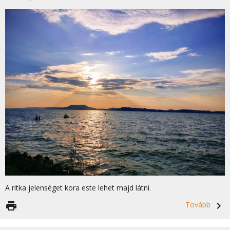
A ritka jelenséget kora este lehet majd látni.
print
Tovább
navigate_next