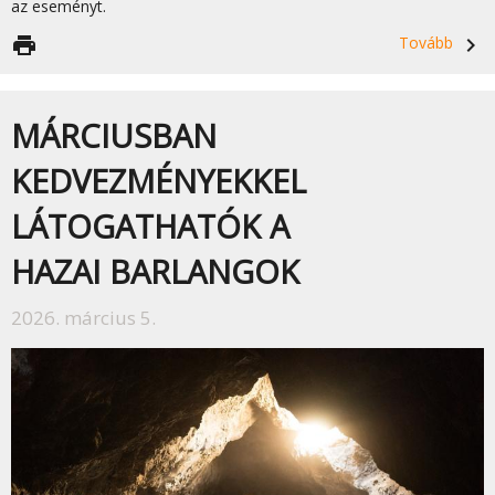
az eseményt.
print
Tovább
navigate_next
MÁRCIUSBAN
KEDVEZMÉNYEKKEL
LÁTOGATHATÓK A
HAZAI BARLANGOK
2026. március 5.