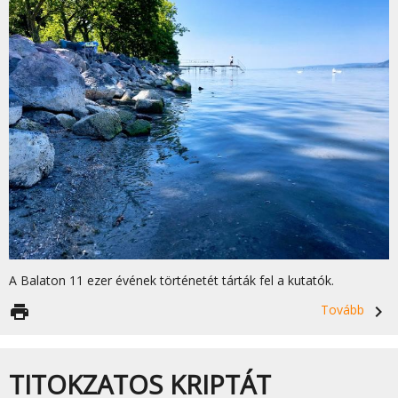
A Balaton 11 ezer évének történetét tárták fel a kutatók.
print
Tovább
navigate_next
TITOKZATOS KRIPTÁT