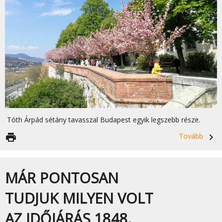
Tóth Árpád sétány tavasszal Budapest egyik legszebb része.
print
Tovább
navigate_next
MÁR PONTOSAN
TUDJUK MILYEN VOLT
AZ IDŐJÁRÁS 1848.