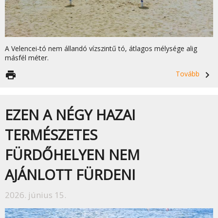
A Velencei-tó nem állandó vízszintű tó, átlagos mélysége alig
másfél méter.
print
Tovább
navigate_next
EZEN A NÉGY HAZAI
TERMÉSZETES
FÜRDŐHELYEN NEM
AJÁNLOTT FÜRDENI
2026. június 15.