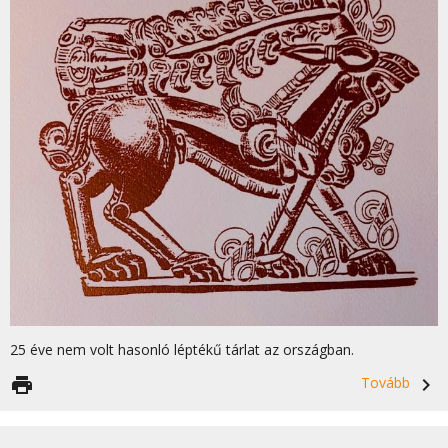
25 éve nem volt hasonló léptékű tárlat az országban.
print
Tovább
navigate_next