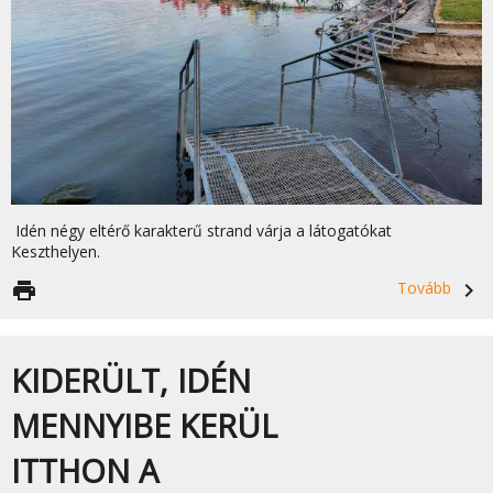
Idén négy eltérő karakterű strand várja a látogatókat
Keszthelyen.
print
Tovább
navigate_next
KIDERÜLT, IDÉN
MENNYIBE KERÜL
ITTHON A