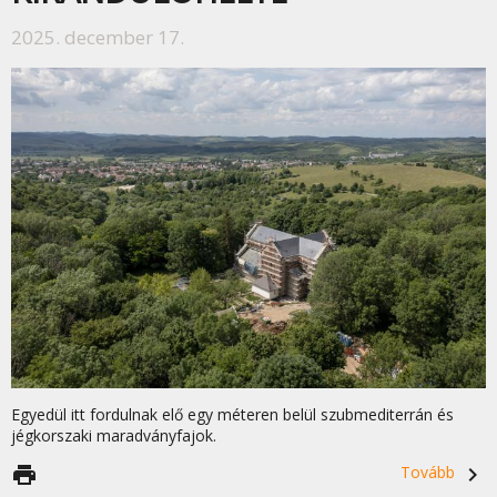
2025. december 17.
Egyedül itt fordulnak elő egy méteren belül szubmediterrán és
jégkorszaki maradványfajok.
print
Tovább
navigate_next