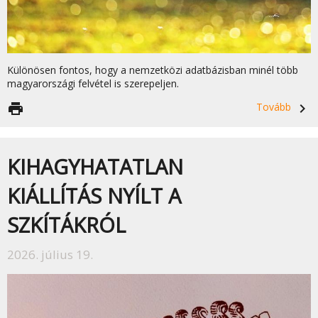
Különösen fontos, hogy a nemzetközi adatbázisban minél több
magyarországi felvétel is szerepeljen.
print
Tovább
navigate_next
KIHAGYHATATLAN
KIÁLLÍTÁS NYÍLT A
SZKÍTÁKRÓL
2026. július 19.