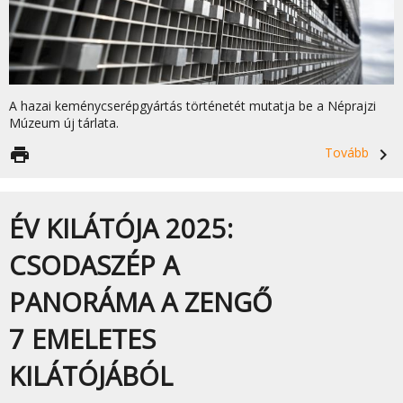
A hazai keménycserépgyártás történetét mutatja be a Néprajzi
Múzeum új tárlata.
print
Tovább
navigate_next
ÉV KILÁTÓJA 2025:
CSODASZÉP A
PANORÁMA A ZENGŐ
7 EMELETES
KILÁTÓJÁBÓL