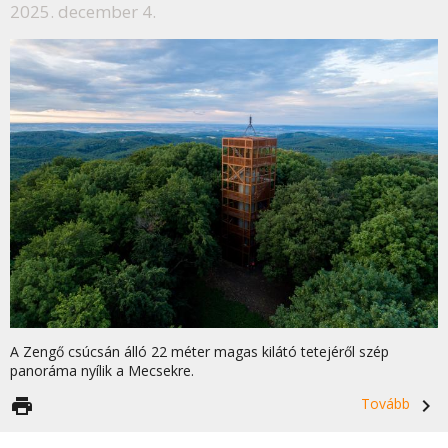
2025. december 4.
A Zengő csúcsán álló 22 méter magas kilátó tetejéről szép
panoráma nyílik a Mecsekre.
print
Tovább
navigate_next