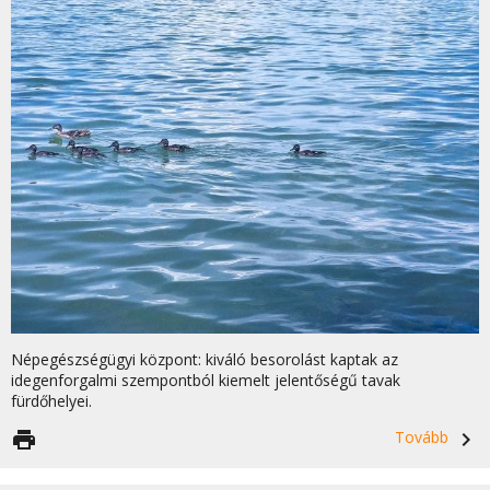
Népegészségügyi központ: kiváló besorolást kaptak az
idegenforgalmi szempontból kiemelt jelentőségű tavak
fürdőhelyei.
print
Tovább
navigate_next