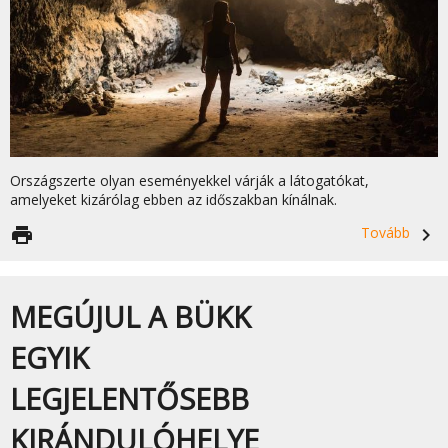
Országszerte olyan eseményekkel várják a látogatókat,
amelyeket kizárólag ebben az időszakban kínálnak.
print
Tovább
navigate_next
MEGÚJUL A BÜKK
EGYIK
LEGJELENTŐSEBB
KIRÁNDULÓHELYE