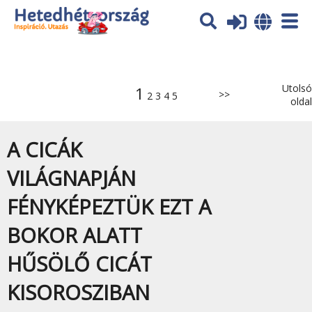
Az oldal sütiket (cookies) használ. További tájékoztatás itt:
Adatvédelmi tájékoztató
Ok
Utolsó
1
>>
2
3
4
5
oldal
A CICÁK
VILÁGNAPJÁN
FÉNYKÉPEZTÜK EZT A
BOKOR ALATT
HŰSÖLŐ CICÁT
KISOROSZIBAN