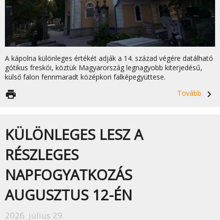
A kápolna különleges értékét adják a 14. század végére datálható
gótikus freskói, köztük Magyarország legnagyobb kiterjedésű,
külső falon fennmaradt középkori falképegyüttese.
print
Tovább
navigate_next
KÜLÖNLEGES LESZ A
RÉSZLEGES
NAPFOGYATKOZÁS
AUGUSZTUS 12-ÉN
2026. július 29.