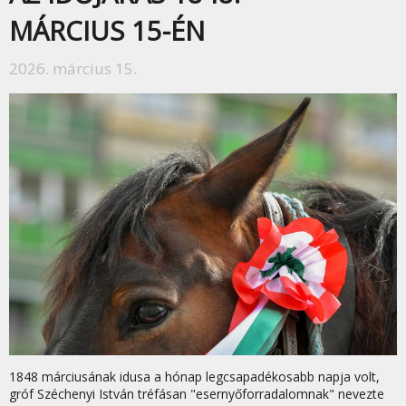
MÁRCIUS 15-ÉN
2026. március 15.
1848 márciusának idusa a hónap legcsapadékosabb napja volt,
gróf Széchenyi István tréfásan "esernyőforradalomnak" nevezte