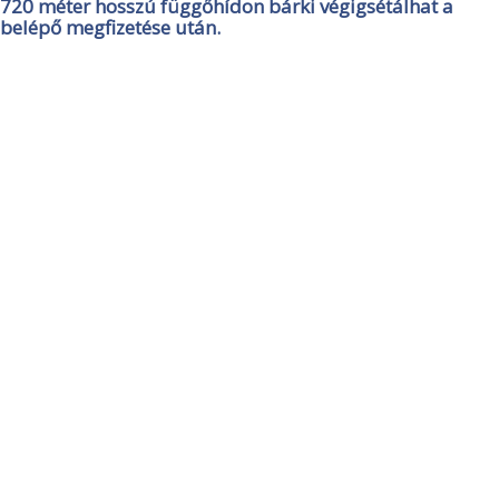
720 méter hosszú függőhídon bárki végigsétálhat a
belépő megfizetése után.