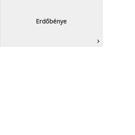
Erdőbénye
navigate_next