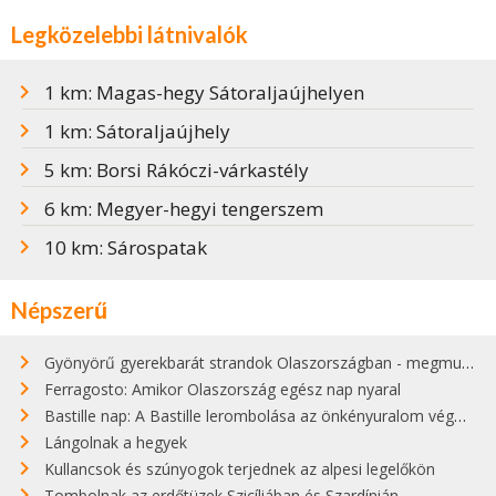
Legközelebbi látnivalók
1 km: Magas-hegy Sátoraljaújhelyen
1 km: Sátoraljaújhely
5 km: Borsi Rákóczi-várkastély
6 km: Megyer-hegyi tengerszem
10 km: Sárospatak
Népszerű
Gyönyörű gyerekbarát strandok Olaszországban - megmutatjuk a 15 legjobbat
Ferragosto: Amikor Olaszország egész nap nyaral
Bastille nap: A Bastille lerombolása az önkényuralom végét jelentette
Lángolnak a hegyek
Kullancsok és szúnyogok terjednek az alpesi legelőkön
Tombolnak az erdőtüzek Szicíliában és Szardínián