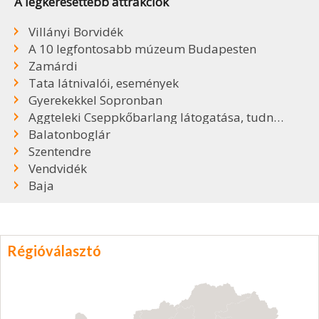
A legkeresettebb attrakciók
Villányi Borvidék
A 10 legfontosabb múzeum Budapesten
Zamárdi
Tata látnivalói, események
Gyerekekkel Sopronban
Aggteleki Cseppkőbarlang látogatása, tudnivalók
Balatonboglár
Szentendre
Vendvidék
Baja
Régióválasztó