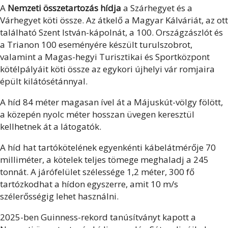
A
Nemzeti összetartozás hídja
a Szárhegyet és a
Várhegyet köti össze. Az átkelő a Magyar Kálváriát, az ott
található Szent István-kápolnát, a 100. Országzászlót és
a Trianon 100 eseményére készült turulszobrot,
valamint a Magas-hegyi Turisztikai és Sportközpont
kötélpályáit köti össze az egykori újhelyi vár romjaira
épült kilátósétánnyal.
A híd 84 méter magasan ível át a Májuskút-völgy fölött,
a közepén nyolc méter hosszan üvegen keresztül
kellhetnek át a látogatók.
A híd hat tartókötelének egyenkénti kábelátmérője 70
milliméter, a kötelek teljes tömege meghaladj a 245
tonnát. A járófelület szélessége 1,2 méter, 300 fő
tartózkodhat a hídon egyszerre, amit 10 m/s
szélerősségig lehet használni.
2025-ben Guinness-rekord tanúsítványt kapott a