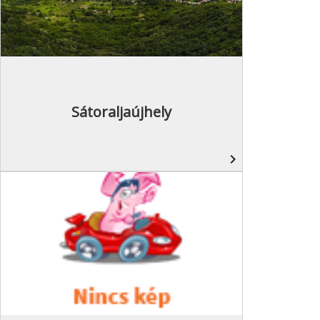
Sátoraljaújhely
navigate_next