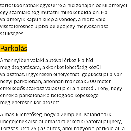
tartózkodhatnak egyszerre a híd zónáján belül,
amelyet
egy számláló fog mutatni mindkét oldalon. Ha
valamelyik kapun kilép a vendég, a hídra való
visszatéréshez újabb belépőjegy megvásárlása
szükséges.
Parkolás
Amennyiben valaki autóval érkezik a híd
meglátogatására, akkor két lehetőség közül
választhat.
Ingyenesen elhelyezheti gépkocsiját a Vár-
hegyi parkolóban, ahonnan már csak 300 méter
emelkedős szakasz választja el a hídfőtől. Tény, hogy
ennek a parkolónak a befogadó képessége
meglehetősen korlátozott.
A másik lehetőség, hogy a Zempléni Kalandpark
libegőjének alsó állomására érkezik (Sátoraljaújhely,
Torzsás utca 25.) az autós, ahol nagyobb parkoló áll a