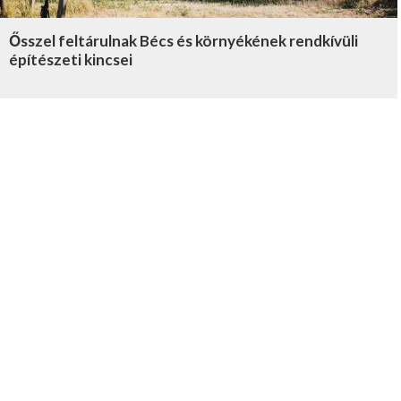
Ősszel feltárulnak Bécs és környékének rendkívüli
építészeti kincsei