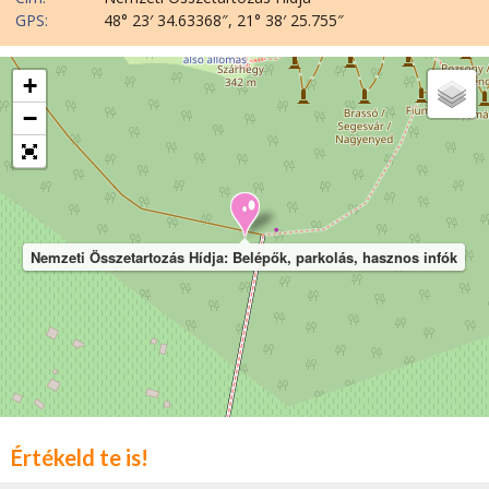
GPS:
48° 23′ 34.63368″, 21° 38′ 25.755″
+
−
Nemzeti Összetartozás Hídja: Belépők, parkolás, hasznos infók
Értékeld te is!