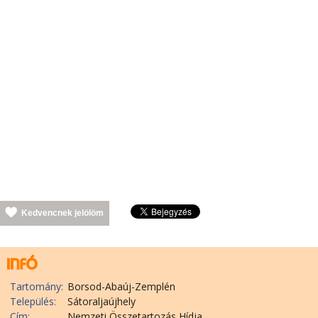
Kedvencnek jelölöm
Tartomány:
Borsod-Abaúj-Zemplén
Település:
Sátoraljaújhely
Cím:
Nemzeti Összetartozás Hídja