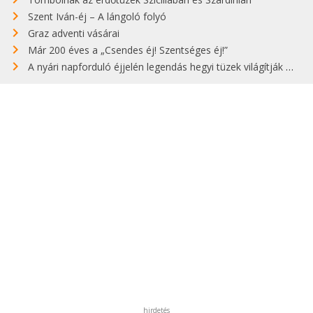
Szent Iván-éj – A lángoló folyó
Graz adventi vásárai
Már 200 éves a „Csendes éj! Szentséges éj!”
A nyári napforduló éjjelén legendás hegyi tüzek világítják meg Zugspitzét
hirdetés