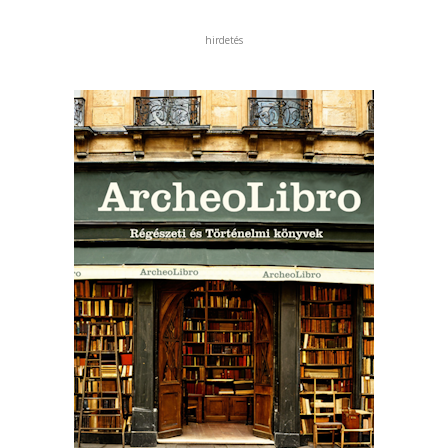
hirdetés