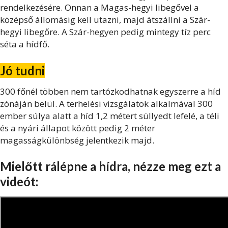
rendelkezésére. Onnan a Magas-hegyi libegővel a
középső állomásig kell utazni, majd átszállni a Szár-
hegyi libegőre. A Szár-hegyen pedig mintegy tíz perc
séta a hídfő.
Jó tudni
300 főnél többen nem tartózkodhatnak egyszerre a híd
zónáján belül. A terhelési vizsgálatok alkalmával 300
ember súlya alatt a híd 1,2 métert süllyedt lefelé, a téli
és a nyári állapot között pedig 2 méter
magasságkülönbség jelentkezik majd.
Mielőtt rálépne a hídra, nézze meg ezt a
videót: