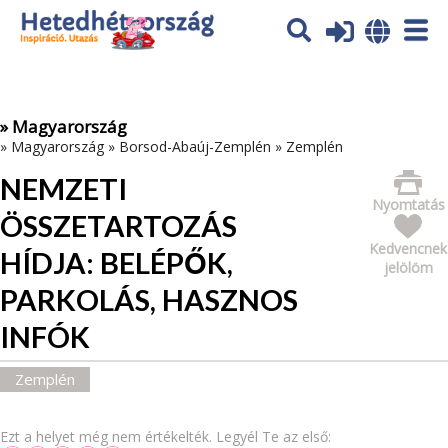
Az oldal sütiket (cookies) használ. További tájékoztatás itt:
Adatvédelmi tájékoztató
Ok
» Magyarország
»
Magyarország
»
Borsod-Abaúj-Zemplén
»
Zemplén
NEMZETI
Nyomtatás
ÖSSZETARTOZÁS
Kedvencnek
HÍDJA: BELÉPŐK,
jelölöm
PARKOLÁS, HASZNOS
INFÓK
Zemplén
Ezt a helyet még nem értékelték. Legyél Te az első: