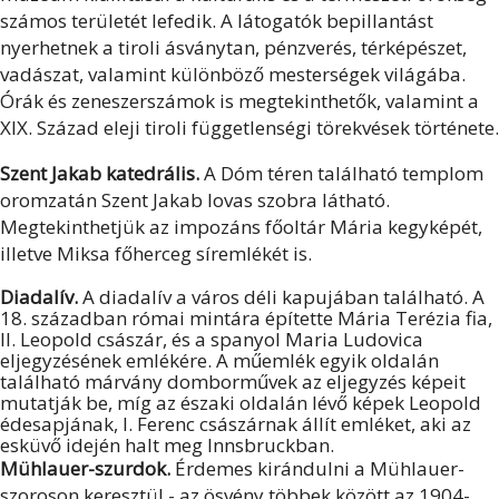
számos területét lefedik. A látogatók bepillantást
nyerhetnek a tiroli ásványtan, pénzverés, térképészet,
vadászat, valamint különböző mesterségek világába.
Órák és zeneszerszámok is megtekinthetők, valamint a
XIX. Század eleji tiroli függetlenségi törekvések története.
Szent Jakab katedrális.
A Dóm téren található templom
oromzatán Szent Jakab lovas szobra látható.
Megtekinthetjük az impozáns főoltár Mária kegyképét,
illetve Miksa főherceg síremlékét is.
Diadalív.
A diadalív a város déli kapujában található. A
18. században római mintára építette Mária Terézia fia,
II. Leopold császár, és a spanyol Maria Ludovica
eljegyzésének emlékére. A műemlék egyik oldalán
található márvány domborművek az eljegyzés képeit
mutatják be, míg az északi oldalán lévő képek Leopold
édesapjának, I. Ferenc császárnak állít emléket, aki az
esküvő idején halt meg Innsbruckban.
Mühlauer-szurdok.
Érdemes kirándulni a Mühlauer-
szoroson keresztül - az ösvény többek között az 1904-