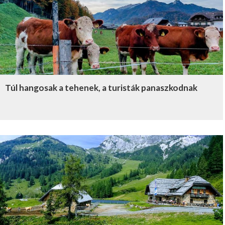
Túl hangosak a tehenek, a turisták panaszkodnak