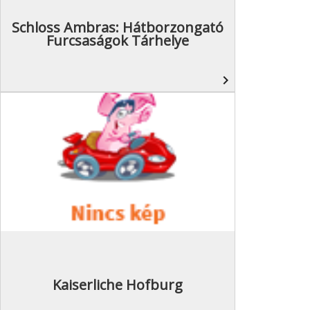
Schloss Ambras: Hátborzongató
Furcsaságok Tárhelye
navigate_next
Kaiserliche Hofburg