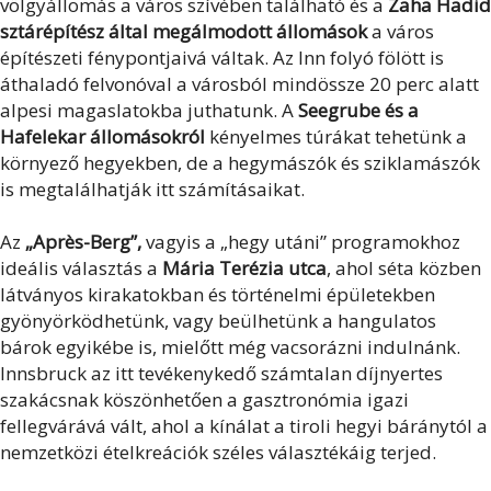
völgyállomás a város szívében található és a
Zaha Hadid
sztárépítész által megálmodott állomások
a város
építészeti fénypontjaivá váltak. Az Inn folyó fölött is
áthaladó felvonóval a városból mindössze 20 perc alatt
alpesi magaslatokba juthatunk. A
Seegrube és a
Hafelekar állomásokról
kényelmes túrákat tehetünk a
környező hegyekben, de a hegymászók és sziklamászók
is megtalálhatják itt számításaikat.
Az
„Après-Berg”,
vagyis a „hegy utáni” programokhoz
ideális választás a
Mária Terézia utca
, ahol séta közben
látványos kirakatokban és történelmi épületekben
gyönyörködhetünk, vagy beülhetünk a hangulatos
bárok egyikébe is, mielőtt még vacsorázni indulnánk.
Innsbruck az itt tevékenykedő számtalan díjnyertes
szakácsnak köszönhetően a gasztronómia igazi
fellegvárává vált, ahol a kínálat a tiroli hegyi báránytól a
nemzetközi ételkreációk széles választékáig terjed.