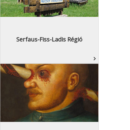
Serfaus-Fiss-Ladis Régió
navigate_next