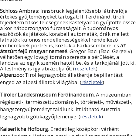
Schloss Ambras:
Innsbruck legjelentősebb látnivalója
értékes gyűjteményeket tartogat: II. Ferdinánd, tiroli
fejedelem titkos feleségének kastélyában gyűjtötte össze
a kor hátborzongató furcsaságait. A tudományos
eszközök és játékok, korabeli automaták, órák mellett
láthatók különös rendellenességekkel rendelkező
embereknek portréi is, köztük a Farkasemberé, és
az
átszúrt fejű magyar nemesé.
Gregor Baci (Baci Gergely)
vélhetően egy lovagi tornán szerezte a sérülését, a
lándzsa az egyik szemén hatolt be, és a tarkójánál jött ki.
A festmény is így ábrázolja őt. (
részletek
)
Alpenzoo:
Tirol legnagyobb állatkertje bepillantást
enged az alpesi állatok világába. (
részletek
)
Tiroler Landesmuseum Ferdinandeum.
A múzeumban
régészeti-, természettudományi-, történeti-, művészeti-,
hangszergyűjteményt találunk. Itt látható Ausztria
legnagyobb gótikagyűjteménye. (
részletek
)
Kaiserliche Hofburg.
Eredetileg középkori várként