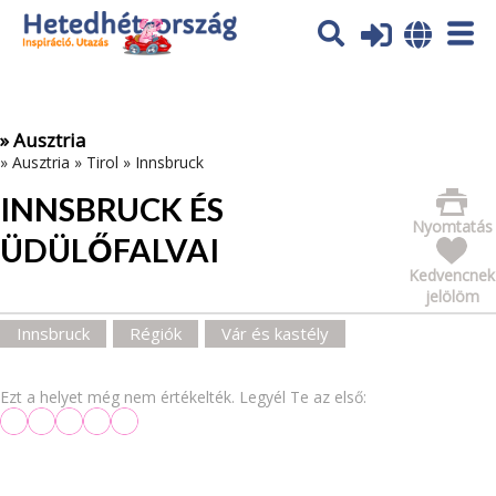
Az oldal sütiket (cookies) használ. További tájékoztatás itt:
Adatvédelmi tájékoztató
Ok
» Ausztria
»
Ausztria
»
Tirol
»
Innsbruck
INNSBRUCK ÉS
Nyomtatás
ÜDÜLŐFALVAI
Kedvencnek
jelölöm
Innsbruck
Régiók
Vár és kastély
Ezt a helyet még nem értékelték. Legyél Te az első: