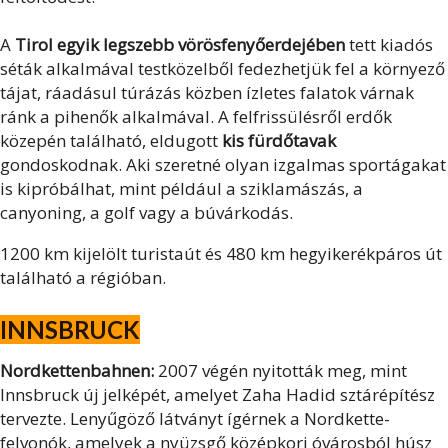
A
Tirol egyik legszebb vörösfenyőerdejében
tett kiadós
séták alkalmával testközelből fedezhetjük fel a környező
tájat, ráadásul túrázás közben ízletes falatok várnak
ránk a pihenők alkalmával. A felfrissülésről erdők
közepén található, eldugott
kis fürdőtavak
gondoskodnak. Aki szeretné olyan izgalmas sportágakat
is kipróbálhat, mint például a sziklamászás, a
canyoning, a golf vagy a búvárkodás.
1200 km kijelölt turistaút és 480 km hegyikerékpáros út
található a régióban.
INNSBRUCK
Nordkettenbahnen:
2007 végén nyitották meg, mint
Innsbruck új jelképét, amelyet Zaha Hadid sztárépítész
tervezte. Lenyűgöző látványt ígérnek a Nordkette-
felvonók, amelyek a nyüzsgő középkori óvárosból húsz