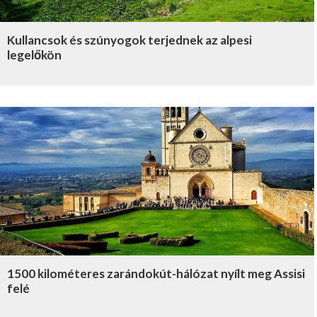
Kullancsok és szúnyogok terjednek az alpesi
legelőkön
1500 kilométeres zarándokút-hálózat nyílt meg Assisi
felé