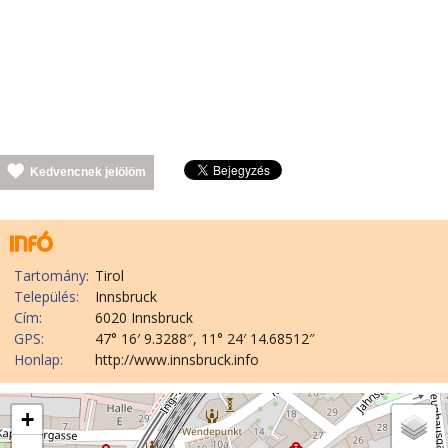
Kedvencnek jelölöm
Tartomány:
Tirol
Település:
Innsbruck
Cím:
6020 Innsbruck
GPS:
47° 16′ 9.3288″, 11° 24′ 14.68512″
Honlap:
http://www.innsbruck.info
+