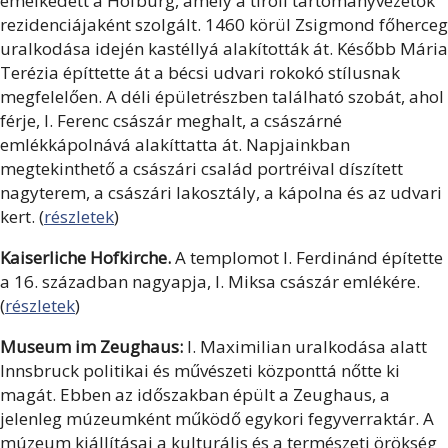
emelkedett a Hofburg, amely a tiroli tartományvezetők
rezidenciájaként szolgált. 1460 körül Zsigmond főherceg
uralkodása idején kastéllyá alakították át. Később Mária
Terézia építtette át a bécsi udvari rokokó stílusnak
megfelelően. A déli épületrészben található szobát, ahol
férje, I. Ferenc császár meghalt, a császárné
emlékkápolnává alakíttatta át. Napjainkban
megtekinthető a császári család portréival díszített
nagyterem, a császári lakosztály, a kápolna és az udvari
kert. (
részletek
)
Kaiserliche Hofkirche.
A templomot I. Ferdinánd építette
a 16. században nagyapja, I. Miksa császár emlékére.
(
részletek
)
Museum im Zeughaus:
I. Maximilian uralkodása alatt
Innsbruck politikai és művészeti központtá nőtte ki
magát. Ebben az időszakban épült a Zeughaus, a
jelenleg múzeumként működő egykori fegyverraktár. A
múzeum kiállításai a kulturális és a természeti örökség