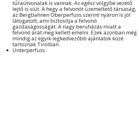
túraútvonalak is vannak. Az egész völgybe vezető
lejtő is síút. A hegy a felvonót üzemeltető társaság,
az Bergbahnen Oberperfuss szerint nyáron is jól
látogatott, ami biztosítja a felvonó
gazdaságosságát. A nagy beruházás miatt a
felvonó árát meg kellett emelni. Ezek azonban még
mindig az egyik legkedvezőbb ajánlatok közé
tartoznak Tirolban.
Unterperfuss