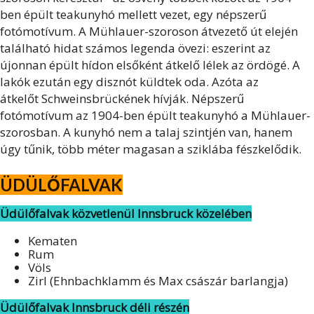
ben épült teakunyhó mellett vezet, egy népszerű
fotómotívum. A Mühlauer-szoroson átvezető út elején
található hidat számos legenda övezi: eszerint az
újonnan épült hídon elsőként átkelő lélek az ördögé. A
lakók ezután egy disznót küldtek oda. Azóta az
átkelőt Schweinsbrückének hívják. Népszerű
fotómotívum az 1904-ben épült teakunyhó a Mühlauer-
szorosban. A kunyhó nem a talaj szintjén van, hanem
úgy tűnik, több méter magasan a sziklába fészkelődik.
ÜDÜLŐFALVAK
Üdülőfalvak közvetlenül Innsbruck közelében
Kematen
Rum
Völs
Zirl (Ehnbachklamm és Max császár barlangja)
Üdülőfalvak Innsbruck déli részén