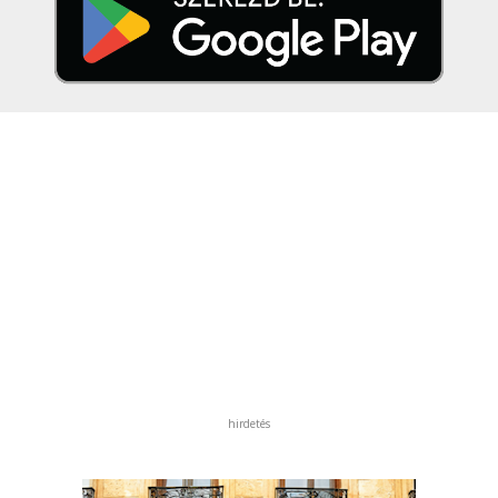
hirdetés