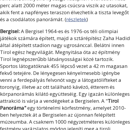
perc alatt 2000 méter magas csúcsra viszik az utasokat,
akik fent a napfényes teraszon élvezhetik a tiszta levegőt
és a csodálatos panorámát. (
részletek
)
Bergisel:
A Bergisel 1964-es és 1976-os téli olimpiai
játékok számára épített, majd a sztárépítész Zaha Hadid
által átépített stadion nagy ugrosánccal. Belátni innen
Tirol egész hegyvilágát. Megnyitása óta az építmény
Tirol legnépszerűbb látványosságai közé tartozik.
Sportos látogatóknak 455 lépcső vezet a 42 m magasan
fekvő tetejére. De lényegesen kényelmesebb igénybe
venni a ferdepályás felvonót vagy a látogatólifteket a
toronyig, illetve az ott található kávézó, étterem és
körpanorámás kilátó együtteséig. Egy igazán különleges
attrakció is várja a vendégeket a Bergiselen. A "
Tirol
Panoráma"
egy történelmi körfestmény, amelyet 2010-
ben helyeztek át a Bergiselen az újonnan felépített
múzeumba. A csaknem 1000 négyzetméteres különleges
festmény varázslatos módon jeleníti meg a tiroli