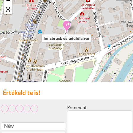
−
Innsbruck és üdülőfalvai
Értékeld te is!
Komment