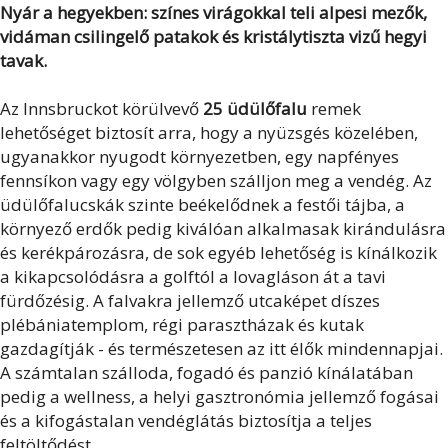
Nyár a hegyekben: színes virágokkal teli alpesi mezők,
vidáman csilingelő patakok és kristálytiszta vizű hegyi
tavak.
Az Innsbruckot körülvevő
25 üdülőfalu
remek
lehetőséget biztosít arra, hogy a nyüzsgés közelében,
ugyanakkor nyugodt környezetben, egy napfényes
fennsíkon vagy egy völgyben szálljon meg a vendég. Az
üdülőfalucskák szinte beékelődnek a festői tájba, a
környező erdők pedig kiválóan alkalmasak kirándulásra
és kerékpározásra, de sok egyéb lehetőség is kínálkozik
a kikapcsolódásra a golftól a lovagláson át a tavi
fürdőzésig. A falvakra jellemző utcaképet díszes
plébániatemplom, régi parasztházak és kutak
gazdagítják - és természetesen az itt élők mindennapjai.
A számtalan szálloda, fogadó és panzió kínálatában
pedig a wellness, a helyi gasztronómia jellemző fogásai
és a kifogástalan vendéglátás biztosítja a teljes
feltöltődést.