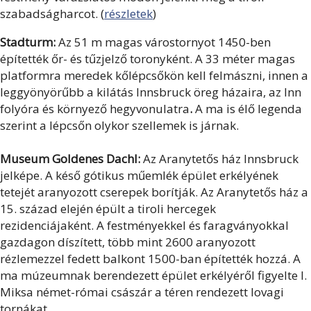
szabadságharcot. (
részletek
)
Stadturm:
Az 51 m magas várostornyot 1450-ben
építették őr- és tűzjelző toronyként. A 33 méter magas
platformra meredek kőlépcsőkön kell felmászni, innen a
leggyönyörűbb a kilátás Innsbruck öreg házaira, az Inn
folyóra és környező hegyvonulatra
.
A ma is élő legenda
szerint a lépcsőn olykor szellemek is járnak.
Museum Goldenes Dachl:
Az Aranytetős ház Innsbruck
jelképe. A késő gótikus műemlék épület erkélyének
tetejét aranyozott cserepek borítják. Az Aranytetős ház a
15. század elején épült a tiroli hercegek
rezidenciájaként. A festményekkel és faragványokkal
gazdagon díszített, több mint 2600 aranyozott
rézlemezzel fedett balkont 1500-ban építették hozzá. A
ma múzeumnak berendezett épület erkélyéről figyelte I.
Miksa német-római császár a téren rendezett lovagi
tornákat.