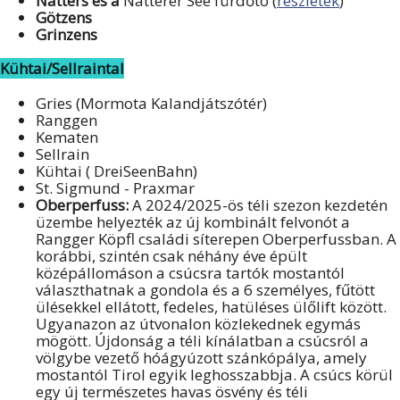
Natters és a
Natterer See fürdőtó (
részletek
)
Götzens
Grinzens
Kühtai/Sellraintal
Gries (Mormota Kalandjátszótér)
Ranggen
Kematen
Sellrain
Kühtai ( DreiSeenBahn)
St. Sigmund - Praxmar
Oberperfuss:
A 2024/2025-ös téli szezon kezdetén
üzembe helyezték az új kombinált felvonót a
Rangger Köpfl családi síterepen Oberperfussban. A
korábbi, szintén csak néhány éve épült
középállomáson a csúcsra tartók mostantól
választhatnak a gondola és a 6 személyes, fűtött
ülésekkel ellátott, fedeles, hatüléses ülőlift között.
Ugyanazon az útvonalon közlekednek egymás
mögött. Újdonság a téli kínálatban a csúcsról a
völgybe vezető hóágyúzott szánkópálya, amely
mostantól Tirol egyik leghosszabbja. A csúcs körül
egy új természetes havas ösvény és téli