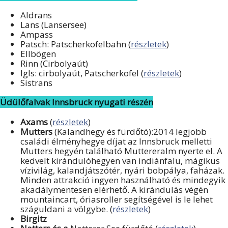
Aldrans
Lans (Lansersee)
Ampass
Patsch: Patscherkofelbahn (
részletek
)
Ellbögen
Rinn (Cirbolyaút)
Igls: cirbolyaút, Patscherkofel (
részletek
)
Sistrans
Üdülőfalvak Innsbruck nyugati részén
Axams
(
részletek
)
Mutters
(Kalandhegy és fürdőtó):2014 legjobb
családi élményhegye díjat az Innsbruck melletti
Mutters hegyén található Muttereralm nyerte el. A
kedvelt kirándulóhegyen van indiánfalu, mágikus
vízivilág, kalandjátszótér, nyári bobpálya, faházak.
Minden attrakció ingyen használható és mindegyik
akadálymentesen elérhető. A kirándulás végén
mountaincart, óriasroller segítségével is le lehet
száguldani a völgybe. (
részletek
)
Birgitz