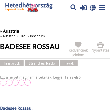
Az oldal sütiket (cookies) használ. További tájékoztatás itt:
Adatvédelmi tájékoztató
Ok
» Ausztria
»
Ausztria
»
Tirol
»
Innsbruck
BADESEE ROSSAU
Kedvencnek
Nyomtatás
jelölöm
Innsbruck
Strand és fürdő
Tavak
Ezt a helyet még nem értékelték. Legyél Te az első:
Badesee Rossau.