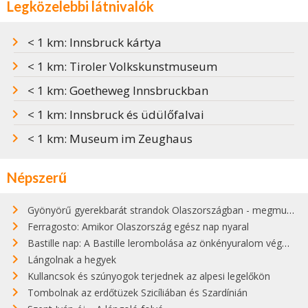
Legközelebbi látnivalók
< 1 km: Innsbruck kártya
< 1 km: Tiroler Volkskunstmuseum
< 1 km: Goetheweg Innsbruckban
< 1 km: Innsbruck és üdülőfalvai
< 1 km: Museum im Zeughaus
Népszerű
Gyönyörű gyerekbarát strandok Olaszországban - megmutatjuk a 15 legjobbat
Ferragosto: Amikor Olaszország egész nap nyaral
Bastille nap: A Bastille lerombolása az önkényuralom végét jelentette
Lángolnak a hegyek
Kullancsok és szúnyogok terjednek az alpesi legelőkön
Tombolnak az erdőtüzek Szicíliában és Szardínián