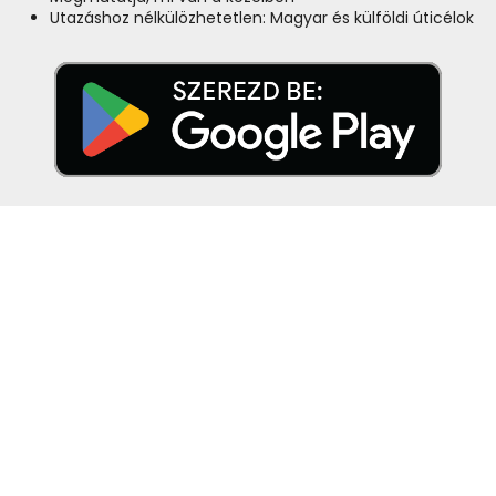
Utazáshoz nélkülözhetetlen: Magyar és külföldi úticélok