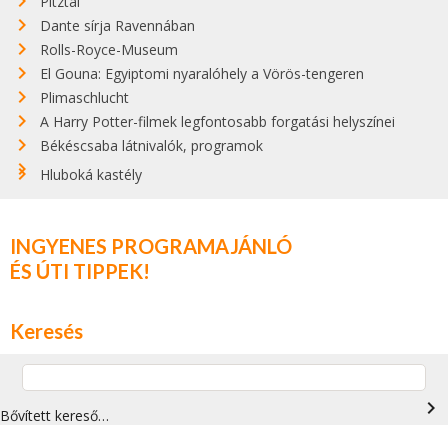
Pitztal
Dante sírja Ravennában
Rolls-Royce-Museum
El Gouna: Egyiptomi nyaralóhely a Vörös-tengeren
Plimaschlucht
A Harry Potter-filmek legfontosabb forgatási helyszínei
Békéscsaba látnivalók, programok
Hluboká kastély
INGYENES PROGRAMAJÁNLÓ
ÉS ÚTI TIPPEK!
Keresés
navigate_next
Bővített kereső…