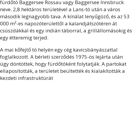
fürdőtó Baggersee Rossau vagy Baggersee Innsbruck
neve. 2,8 hektáros területével a Lans-tó után a város
második legnagyobb tava. A kínálat lenyűgöző, és az 53
000 m²-es napozóterülettől a kalandjátszótéren át
csúszdákkal és egy indián táborral, a grillállomásokig és
egy étteremig terjed.
A mai kőfejtő tó helyén egy cég kavicsbányászattal
foglalkozott. A bérleti szerződés 1975-ös lejárta után
úgy döntöttek, hogy fürdőtóként folytatják. A partokat
ellaposították, a területet beültették és kialakították a
kezdeti infrastruktúrát