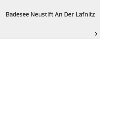
Badesee Neustift An Der Lafnitz
navigate_next