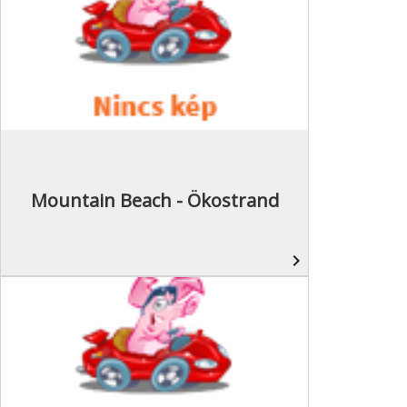
Mountain Beach - Ökostrand
navigate_next