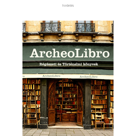
hirdetés