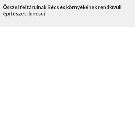
Ősszel feltárulnak Bécs és környékének rendkívüli
építészeti kincsei