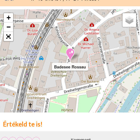
+
−
Badesee Rossau
Értékeld te is!
Komment