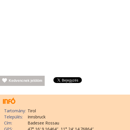
Kedvencnek jelölöm
Tartomány:
Tirol
Település:
Innsbruck
Cím:
Badesee Rossau
GPS:
47° 16′ 9.16464″, 11° 24′ 14.76864″