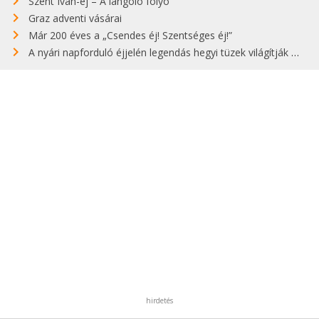
Szent Iván-éj – A lángoló folyó
Graz adventi vásárai
Már 200 éves a „Csendes éj! Szentséges éj!”
A nyári napforduló éjjelén legendás hegyi tüzek világítják meg Zugspitzét
hirdetés