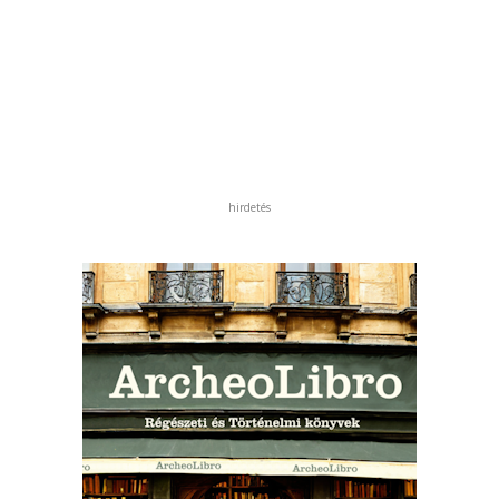
hirdetés