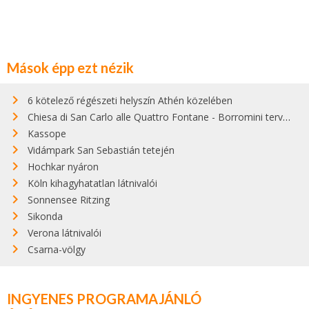
Mások épp ezt nézik
6 kötelező régészeti helyszín Athén közelében
Chiesa di San Carlo alle Quattro Fontane - Borromini tervezte gyönyörű barokk templom Rómában
Kassope
Vidámpark San Sebastián tetején
Hochkar nyáron
Köln kihagyhatatlan látnivalói
Sonnensee Ritzing
Sikonda
Verona látnivalói
Csarna-völgy
INGYENES PROGRAMAJÁNLÓ