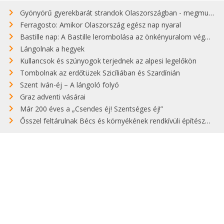
Gyönyörű gyerekbarát strandok Olaszországban - megmutatjuk a 15 legjobbat
Ferragosto: Amikor Olaszország egész nap nyaral
Bastille nap: A Bastille lerombolása az önkényuralom végét jelentette
Lángolnak a hegyek
Kullancsok és szúnyogok terjednek az alpesi legelőkön
Tombolnak az erdőtüzek Szicíliában és Szardínián
Szent Iván-éj – A lángoló folyó
Graz adventi vásárai
Már 200 éves a „Csendes éj! Szentséges éj!”
Ősszel feltárulnak Bécs és környékének rendkívüli építészeti kincsei