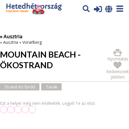
Az oldal sütiket (cookies) használ. További tájékoztatás itt:
Adatvédelmi tájékoztató
Ok
» Ausztria
»
Ausztria
»
Vorarlberg
MOUNTAIN BEACH -
Nyomtatás
ÖKOSTRAND
Kedvencnek
jelölöm
Strand és fürdő
Tavak
Ezt a helyet még nem értékelték. Legyél Te az első: