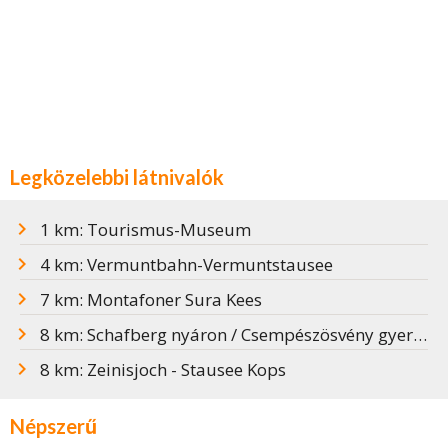
Legközelebbi látnivalók
1 km: Tourismus-Museum
4 km: Vermuntbahn-Vermuntstausee
7 km: Montafoner Sura Kees
8 km: Schafberg nyáron / Csempészösvény gyerekeknek
8 km: Zeinisjoch - Stausee Kops
Népszerű