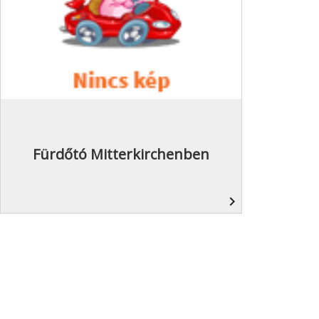
Fürdőtó Mitterkirchenben
navigate_next