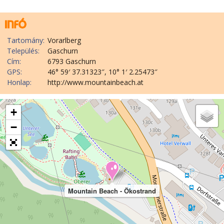
Tartomány:
Vorarlberg
Település:
Gaschurn
Cím:
6793 Gaschurn
GPS:
46° 59′ 37.31323″, 10° 1′ 2.25473″
Honlap:
http://www.mountainbeach.at
+
−
Mountain Beach - Ökostrand