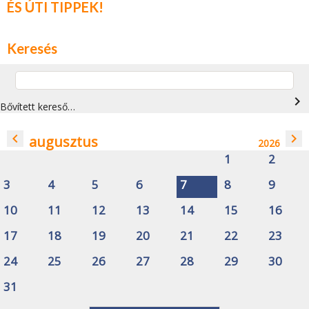
ÉS ÚTI TIPPEK!
Keresés
navigate_next
Bővített kereső…
navigate_before
navigate_next
augusztus
2026
1
2
3
4
5
6
7
8
9
10
11
12
13
14
15
16
17
18
19
20
21
22
23
24
25
26
27
28
29
30
31