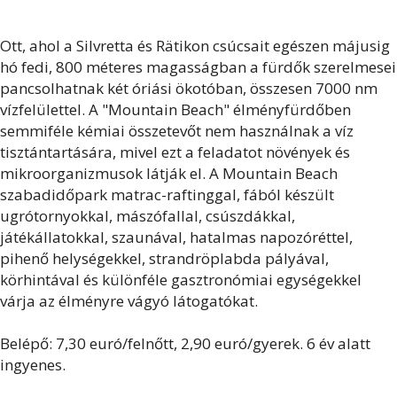
Ott, ahol a Silvretta és Rätikon csúcsait egészen májusig
hó fedi, 800 méteres magasságban a fürdők szerelmesei
pancsolhatnak két óriási ökotóban, összesen 7000 nm
vízfelülettel. A "Mountain Beach" élményfürdőben
semmiféle kémiai összetevőt nem használnak a víz
tisztántartására, mivel ezt a feladatot növények és
mikroorganizmusok látják el. A Mountain Beach
szabadidőpark matrac-raftinggal, fából készült
ugrótornyokkal, mászófallal, csúszdákkal,
játékállatokkal, szaunával, hatalmas napozóréttel,
pihenő helységekkel, strandröplabda pályával,
körhintával és különféle gasztronómiai egységekkel
várja az élményre vágyó látogatókat.
Belépő: 7,30 euró/felnőtt, 2,90 euró/gyerek. 6 év alatt
ingyenes.