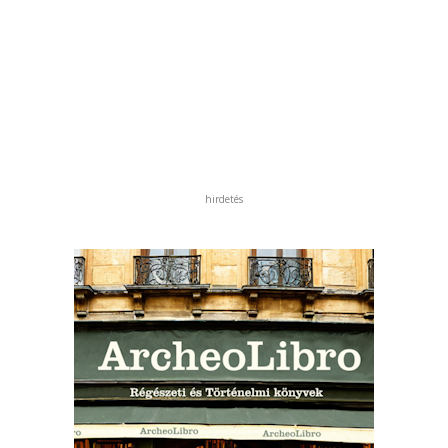
hirdetés