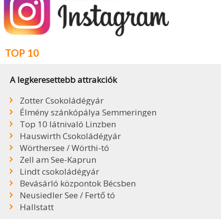
TOP 10
A legkeresettebb attrakciók
Zotter Csokoládégyár
Élmény szánkópálya Semmeringen
Top 10 látnivaló Linzben
Hauswirth Csokoládégyár
Wörthersee / Wörthi-tó
Zell am See-Kaprun
Lindt csokoládégyár
Bevásárló központok Bécsben
Neusiedler See / Fertő tó
Hallstatt