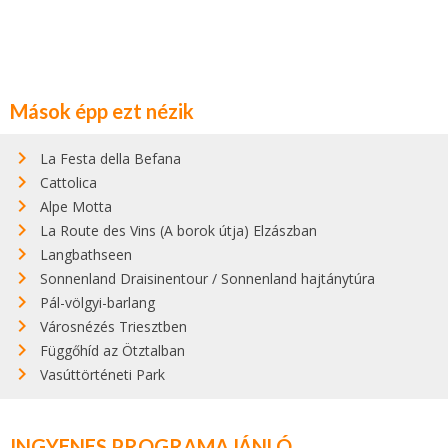
Mások épp ezt nézik
La Festa della Befana
Cattolica
Alpe Motta
La Route des Vins (A borok útja) Elzászban
Langbathseen
Sonnenland Draisinentour / Sonnenland hajtánytúra
Pál-völgyi-barlang
Városnézés Triesztben
Függőhíd az Ötztalban
Vasúttörténeti Park
INGYENES PROGRAMAJÁNLÓ