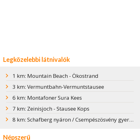
Legközelebbi látnivalók
1 km: Mountain Beach - Ökostrand
3 km: Vermuntbahn-Vermuntstausee
6 km: Montafoner Sura Kees
7 km: Zeinisjoch - Stausee Kops
8 km: Schafberg nyáron / Csempészösvény gyerekeknek
Népszerű