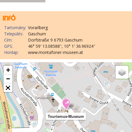
Tartomány:
Vorarlberg
Település:
Gaschurn
Cím:
Dorfstraße 9 6793 Gaschurn
GPS:
46° 59′ 13.08588″, 10° 1′ 36.96924″
Honlap:
www.montafoner-museen.at
+
−
Tourismus-Museum