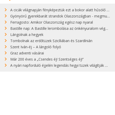
A cicák világnapján fényképeztük ezt a bokor alatt hűsölő cicát Kisorosziban
Gyönyörű gyerekbarát strandok Olaszországban - megmutatjuk a 15 legjobbat
Ferragosto: Amikor Olaszország egész nap nyaral
Bastille nap: A Bastille lerombolása az önkényuralom végét jelentette
Lángolnak a hegyek
Tombolnak az erdőtüzek Szicíliában és Szardínián
Szent Iván-éj – A lángoló folyó
Graz adventi vásárai
Már 200 éves a „Csendes éj! Szentséges éj!”
A nyári napforduló éjjelén legendás hegyi tüzek világítják meg Zugspitzét