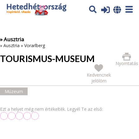
Az oldal sütiket (cookies) használ. További tájékoztatás itt:
Adatvédelmi tájékoztató
Ok
» Ausztria
»
Ausztria
»
Vorarlberg
TOURISMUS-MUSEUM
Nyomtatás
Kedvencnek
jelölöm
Múzeum
Ezt a helyet még nem értékelték. Legyél Te az első: