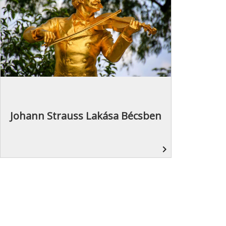
Johann Strauss Lakása Bécsben
navigate_next