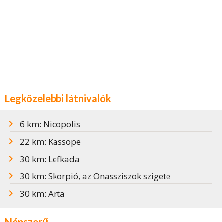
Legközelebbi látnivalók
6 km: Nicopolis
22 km: Kassope
30 km: Lefkada
30 km: Skorpió, az Onassziszok szigete
30 km: Arta
Népszerű