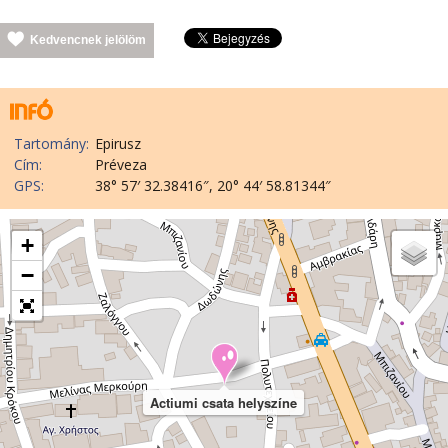
Kedvencnek jelölöm
Tartomány:
Epirusz
Cím:
Préveza
GPS:
38° 57′ 32.38416″, 20° 44′ 58.81344″
+
−
Actiumi csata helyszíne