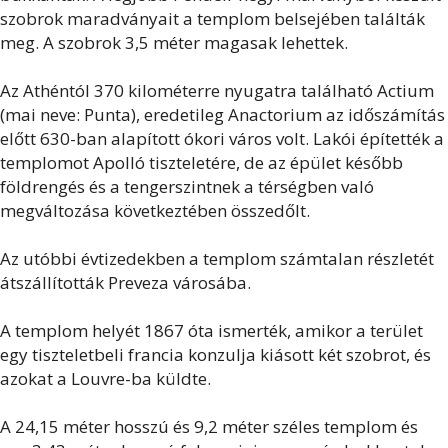
szobrok maradványait a templom belsejében találták
meg. A szobrok 3,5 méter magasak lehettek.
Az Athéntól 370 kilométerre nyugatra található Actium
(mai neve: Punta), eredetileg Anactorium az időszámítás
előtt 630-ban alapított ókori város volt. Lakói építették a
templomot Apolló tiszteletére, de az épület később
földrengés és a tengerszintnek a térségben való
megváltozása következtében összedőlt.
Az utóbbi évtizedekben a templom számtalan részletét
átszállították Preveza városába.
A templom helyét 1867 óta ismerték, amikor a terület
egy tiszteletbeli francia konzulja kiásott két szobrot, és
azokat a Louvre-ba küldte.
A 24,15 méter hosszú és 9,2 méter széles templom és