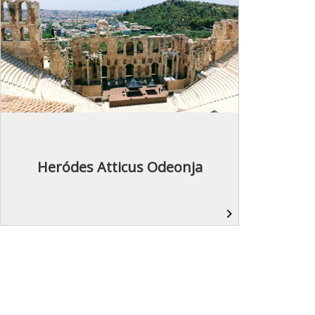
Heródes Atticus Odeonja
navigate_next