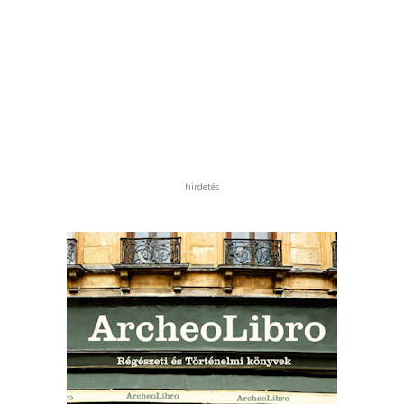
hirdetés