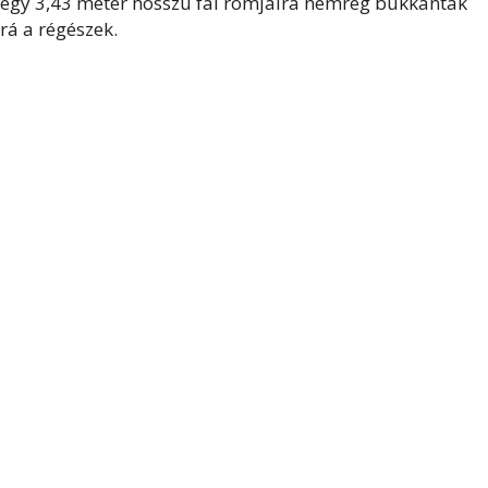
egy 3,43 méter hosszú fal romjaira nemrég bukkantak
rá a régészek.