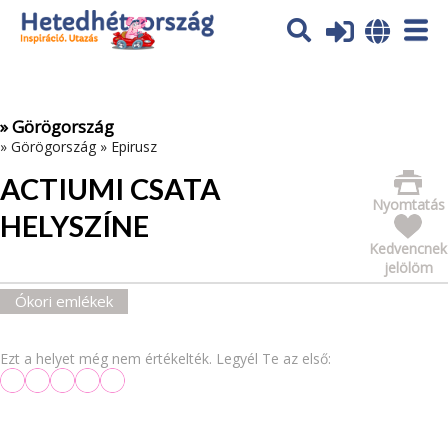
Az oldal sütiket (cookies) használ. További tájékoztatás itt:
Adatvédelmi tájékoztató
Ok
» Görögország
»
Görögország
»
Epirusz
ACTIUMI CSATA
Nyomtatás
HELYSZÍNE
Kedvencnek
jelölöm
Ókori emlékek
Ezt a helyet még nem értékelték. Legyél Te az első: