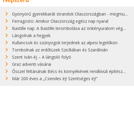
Gyönyörű gyerekbarát strandok Olaszországban - megmutatjuk a 15 legjobbat
Ferragosto: Amikor Olaszország egész nap nyaral
Bastille nap: A Bastille lerombolása az önkényuralom végét jelentette
Lángolnak a hegyek
Kullancsok és szúnyogok terjednek az alpesi legelőkön
Tombolnak az erdőtüzek Szicíliában és Szardínián
Szent Iván-éj – A lángoló folyó
Graz adventi vásárai
Ősszel feltárulnak Bécs és környékének rendkívüli építészeti kincsei
Már 200 éves a „Csendes éj! Szentséges éj!”