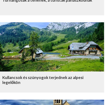
Túl hangosak a tehenek, a turisták panaszkodnak
Kullancsok és szúnyogok terjednek az alpesi
legelőkön