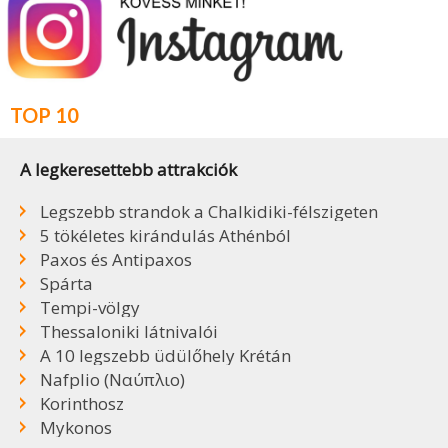
TOP 10
A legkeresettebb attrakciók
Legszebb strandok a Chalkidiki-félszigeten
5 tökéletes kirándulás Athénból
Paxos és Antipaxos
Spárta
Tempi-völgy
Thessaloniki látnivalói
A 10 legszebb üdülőhely Krétán
Nafplio (Ναύπλιο)
Korinthosz
Mykonos