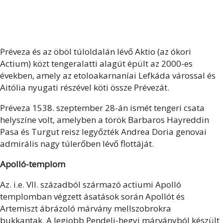
Préveza és az öböl túloldalán lévő Aktio (az ókori
Actium) közt tengeralatti alagút épült az 2000-es
években, amely az etoloakarnaníai Lefkáda várossal és
Aitólia nyugati részével köti össze Prévezát.
Préveza 1538. szeptember 28-án ismét tengeri csata
helyszíne volt, amelyben a török Barbaros Hayreddin
Pasa és Turgut reisz legyőzték Andrea Doria genovai
admirális nagy túlerőben lévő flottáját.
Apolló-templom
Az. i.e. VII. századból származó actiumi Apolló
templomban végzett ásatások során Apollót és
Artemiszt ábrázoló márvány mellszobrokra
bukkantak.
A legjobb Pendeli-hegyi márványból készült