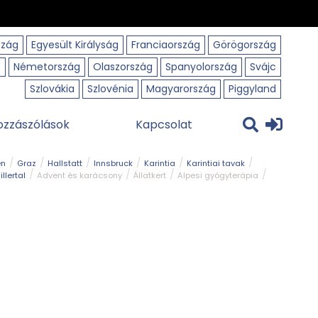
szág
Egyesült Királyság
Franciaország
Görögország
o
Németország
Olaszország
Spanyolország
Svájc
Szlovákia
Szlovénia
Magyarország
Piggyland
ozzászólások
Kapcsolat
en
Graz
Hallstatt
Innsbruck
Karintia
Karintiai tavak
illertal
Advent és karácsony
Állatkert
Alpesi gyógyterápia
park
Kerékpár
Kilátó
Korcsolyapálya
Magyar kapcsolat
avak
Tél
Téli túrázás
Templom és kolostor
Természeti park