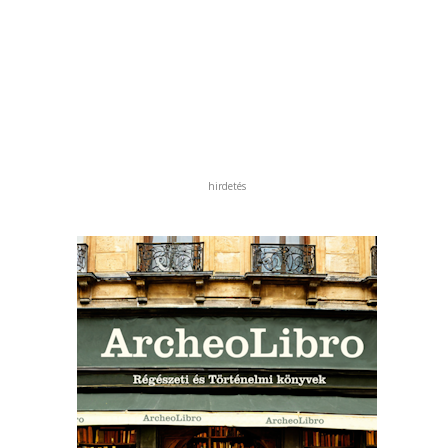
hirdetés