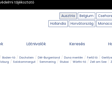
védelmi tájékoztató
Ausztria
Belgium
Csehor
Hollandia
Horvátország
Monac
ek
Látnivalók
Keresés
H
Boden-tó
Dachstein
Dél-Burgenland
Duna mentén
Fertő tó
Gerlitz
lzburg
Salzkammergut
Semmering
Stubai
Wörthi-tó
Zell am See
Z
úraút
Határélmény
Hegy és csúcs
Hegyi gyerekvilág
Húsvét
Kaland
Régiók
Sisi nyomában
Strand és fürdő
Szabadidőpark
Szurdok
T