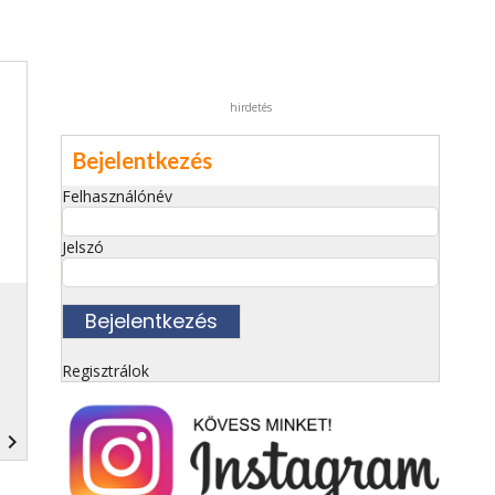
hirdetés
Bejelentkezés
Felhasználónév
Jelszó
Regisztrálok
navigate_next