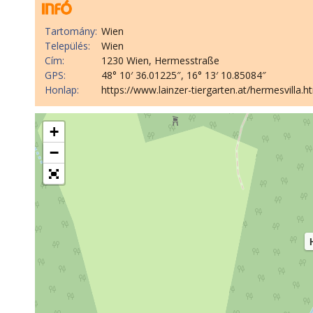
Tartomány:
Wien
Település:
Wien
Cím:
1230 Wien, Hermesstraße
GPS:
48° 10′ 36.01225″, 16° 13′ 10.85084″
Honlap:
https://www.lainzer-tiergarten.at/hermesvilla.h
+
−