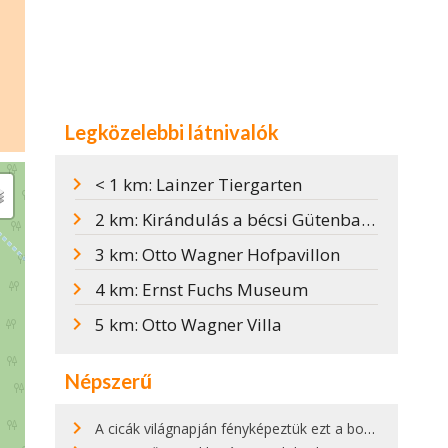
Legközelebbi látnivalók
< 1 km: Lainzer Tiergarten
2 km: Kirándulás a bécsi Gütenbach patak mentén
3 km: Otto Wagner Hofpavillon
4 km: Ernst Fuchs Museum
5 km: Otto Wagner Villa
Népszerű
A cicák világnapján fényképeztük ezt a bokor alatt hűsölő cicát Kisorosziban