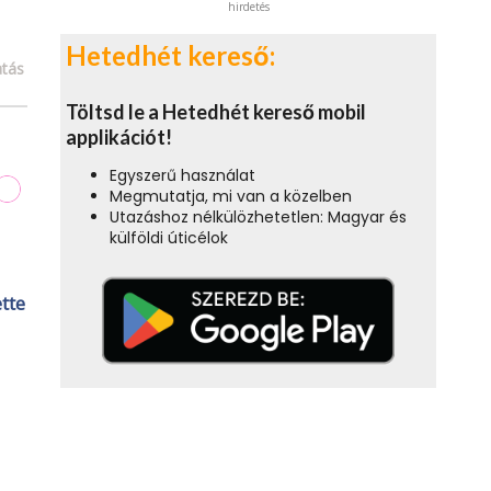
hirdetés
Hetedhét kereső:
tás
Töltsd le a Hetedhét kereső mobil
applikációt!
Egyszerű használat
Megmutatja, mi van a közelben
Utazáshoz nélkülözhetetlen: Magyar és
külföldi úticélok
ette