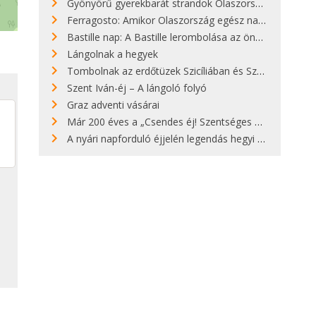
Gyönyörű gyerekbarát strandok Olaszországban - megmutatjuk a 15 legjobbat
Ferragosto: Amikor Olaszország egész nap nyaral
Bastille nap: A Bastille lerombolása az önkényuralom végét jelentette
Lángolnak a hegyek
Tombolnak az erdőtüzek Szicíliában és Szardínián
Szent Iván-éj – A lángoló folyó
Graz adventi vásárai
Már 200 éves a „Csendes éj! Szentséges éj!”
A nyári napforduló éjjelén legendás hegyi tüzek világítják meg Zugspitzét