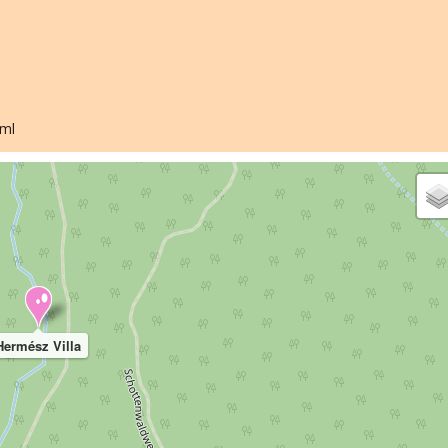
tml
Hermész Villa