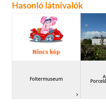
Hasonló látnivalók
A
Foltermuseum
Porcel
navigate_next