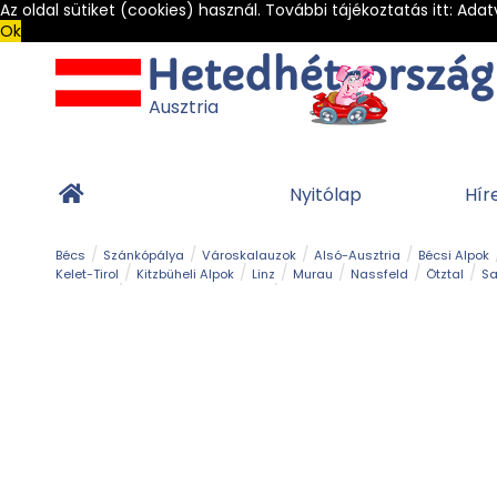
Az oldal sütiket (cookies) használ. További tájékoztatás itt:
Adat
Ok
Ausztria
Nyitólap
Hír
Bécs
Szánkópálya
Városkalauzok
Alsó-Ausztria
Bécsi Alpok
Kelet-Tirol
Kitzbüheli Alpok
Linz
Murau
Nassfeld
Ötztal
Sa
Alpesi út
Ásványok & Kristályok
Barlang
Bob
Csúszda
Esemény
Gleccser
Gyerek t
Múzeum
Óriásroller és mountaincart
Osztrák ételek
Park és kert
Túra
Vár és kastély
Világörökség
Vízesés
Zöldturista