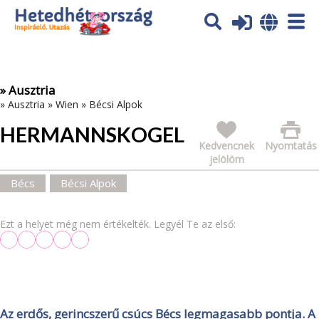
Az oldal sütiket (cookies) használ. További tájékoztatás itt:
Adatvédelmi tájékoztató
Ok
» Ausztria
»
Ausztria
»
Wien
»
Bécsi Alpok
HERMANNSKOGEL
Kedvencnek
Nyomtatás
jelölöm
Bécs
Bécsi Alpok
Ezt a helyet még nem értékelték. Legyél Te az első:
Az erdős, gerincszerű csúcs Bécs legmagasabb pontja. A