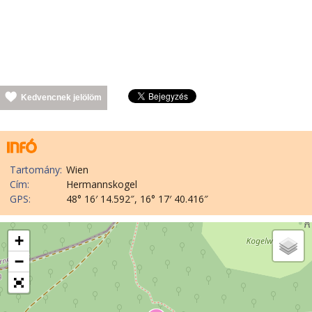
Kedvencnek jelölöm
Tartomány:
Wien
Cím:
Hermannskogel
GPS:
48° 16′ 14.592″, 16° 17′ 40.416″
+
−