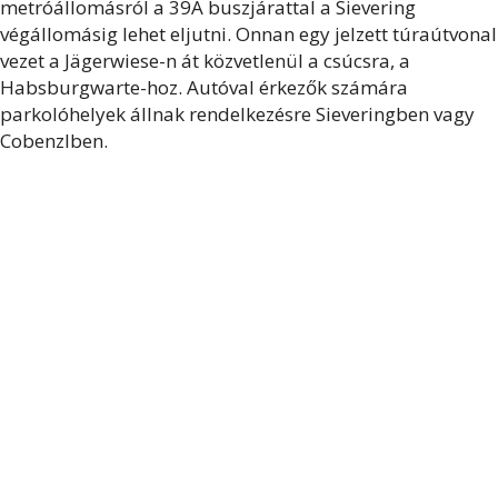
metróállomásról a 39A buszjárattal a Sievering
végállomásig lehet eljutni. Onnan egy jelzett túraútvonal
vezet a Jägerwiese-n át közvetlenül a csúcsra, a
Habsburgwarte-hoz. Autóval érkezők számára
parkolóhelyek állnak rendelkezésre Sieveringben vagy
Cobenzlben.