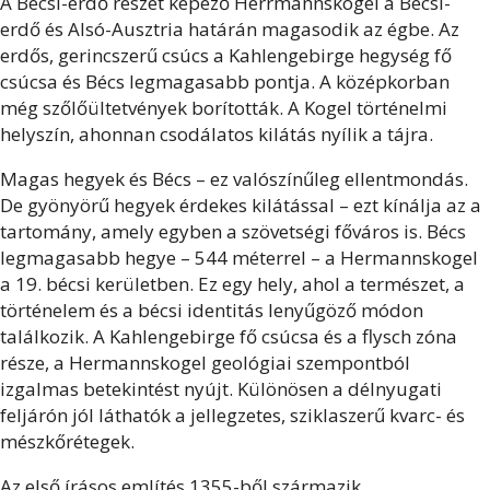
A Bécsi-erdő részét képező Herrmannskogel a Bécsi-
erdő és Alsó-Ausztria határán magasodik az égbe. Az
erdős, gerincszerű csúcs a Kahlengebirge hegység fő
csúcsa és Bécs legmagasabb pontja. A középkorban
még szőlőültetvények borították. A Kogel történelmi
helyszín, ahonnan csodálatos kilátás nyílik a tájra.
Magas hegyek és Bécs – ez valószínűleg ellentmondás.
De gyönyörű hegyek érdekes kilátással – ezt kínálja az a
tartomány, amely egyben a szövetségi főváros is. Bécs
legmagasabb hegye – 544 méterrel – a Hermannskogel
a 19. bécsi kerületben. Ez egy hely, ahol a természet, a
történelem és a bécsi identitás lenyűgöző módon
találkozik. A Kahlengebirge fő csúcsa és a flysch zóna
része, a Hermannskogel geológiai szempontból
izgalmas betekintést nyújt. Különösen a délnyugati
feljárón jól láthatók a jellegzetes, sziklaszerű kvarc- és
mészkőrétegek.
Az első írásos említés 1355-ből származik,