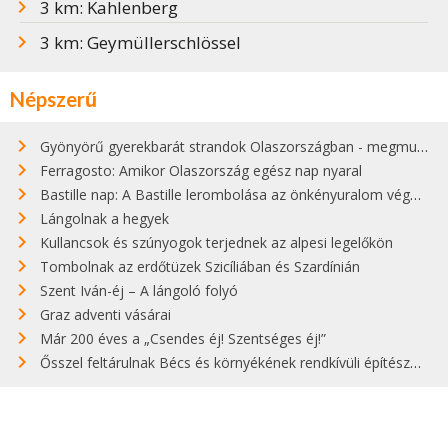
3 km: Kahlenberg
3 km: Geymüllerschlössel
Népszerű
Gyönyörű gyerekbarát strandok Olaszországban - megmutatjuk a 15 legjobbat
Ferragosto: Amikor Olaszország egész nap nyaral
Bastille nap: A Bastille lerombolása az önkényuralom végét jelentette
Lángolnak a hegyek
Kullancsok és szúnyogok terjednek az alpesi legelőkön
Tombolnak az erdőtüzek Szicíliában és Szardínián
Szent Iván-éj – A lángoló folyó
Graz adventi vásárai
Már 200 éves a „Csendes éj! Szentséges éj!”
Ősszel feltárulnak Bécs és környékének rendkívüli építészeti kincsei