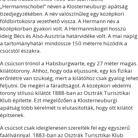
„Hermannschobel” néven a Klosterneuburgi apátság
tizedjegyzékében. A név valószínűleg egy középkori
földbirtokosra vezethető vissza. A Hermann név a
középkorban gyakori volt. A Hermannskogel hosszú
ideig Bécs és Alsó-Ausztria határvidéke volt. A mai napig
a tartományhatár mindössze 150 méterre húzódik a
csúcstól északra.
A csúcson trónol a Habsburgwarte, egy 27 méter magas
kilátótorony. Ahhoz, hogy oda eljussunk, egy kis fizikai
erőnlétre van szükség, mert a kilátóhoz csak gyalog lehet
feljutni. De megéri a fáradtságot. A középkori védelmi
torony stílusú kilátót 1888-ban az Osztrák Turisztikai
Klub építette. Ezt megelőzően a Klosterneuburgi
apátság több kérelmét is elutasították, hogy ott kilátót
építsenek.
A csúcsot csak ideiglenesen szerelték fel egy egyszerű
faállvánnyal. 1883-ban az Osztrák Turisztikai Klub