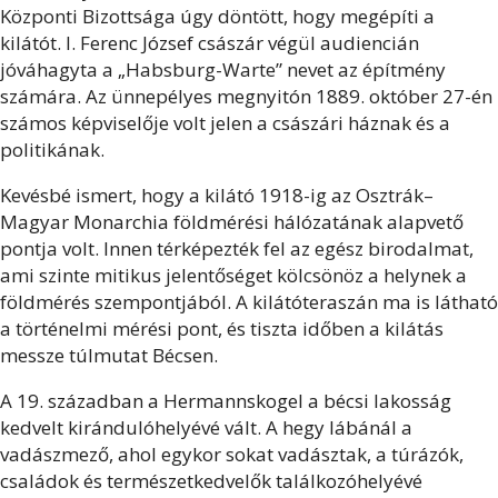
Központi Bizottsága úgy döntött, hogy megépíti a
kilátót. I. Ferenc József császár végül audiencián
jóváhagyta a „Habsburg-Warte” nevet az építmény
számára. Az ünnepélyes megnyitón 1889. október 27-én
számos képviselője volt jelen a császári háznak és a
politikának.
Kevésbé ismert, hogy a kilátó 1918-ig az Osztrák–
Magyar Monarchia földmérési hálózatának alapvető
pontja volt. Innen térképezték fel az egész birodalmat,
ami szinte mitikus jelentőséget kölcsönöz a helynek a
földmérés szempontjából. A kilátóteraszán ma is látható
a történelmi mérési pont, és tiszta időben a kilátás
messze túlmutat Bécsen.
A 19. században a Hermannskogel a bécsi lakosság
kedvelt kirándulóhelyévé vált. A hegy lábánál a
vadászmező, ahol egykor sokat vadásztak, a túrázók,
családok és természetkedvelők találkozóhelyévé