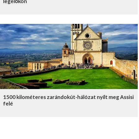
legelőkön
1500 kilométeres zarándokút-hálózat nyílt meg Assisi
felé