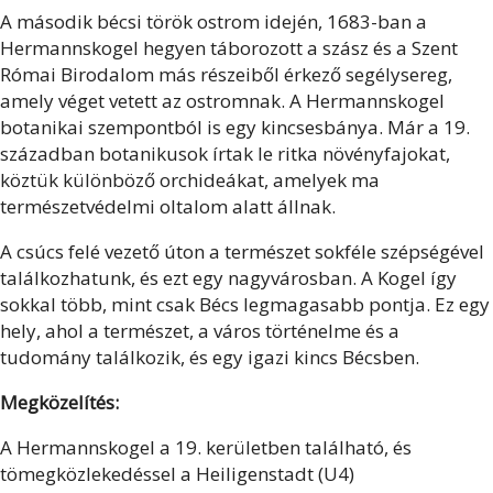
A második bécsi török ostrom idején, 1683-ban a
Hermannskogel hegyen táborozott a szász és a Szent
Római Birodalom más részeiből érkező segélysereg,
amely véget vetett az ostromnak. A Hermannskogel
botanikai szempontból is egy kincsesbánya. Már a 19.
században botanikusok írtak le ritka növényfajokat,
köztük különböző orchideákat, amelyek ma
természetvédelmi oltalom alatt állnak.
A csúcs felé vezető úton a természet sokféle szépségével
találkozhatunk, és ezt egy nagyvárosban. A Kogel így
sokkal több, mint csak Bécs legmagasabb pontja. Ez egy
hely, ahol a természet, a város történelme és a
tudomány találkozik, és egy igazi kincs Bécsben.
Megközelítés:
A Hermannskogel a 19. kerületben található, és
tömegközlekedéssel a Heiligenstadt (U4)