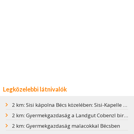
Legközelebbi látnivalók
2 km: Sisi kápolna Bécs közelében: Sisi-Kapelle Am Himmel
2 km: Gyermekgazdaság a Landgut Cobenzl birtokon
2 km: Gyermekgazdaság malacokkal Bécsben