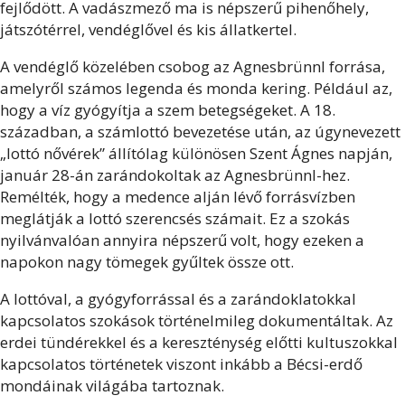
fejlődött. A vadászmező ma is népszerű pihenőhely,
játszótérrel, vendéglővel és kis állatkertel.
A vendéglő közelében csobog az Agnesbrünnl forrása,
amelyről számos legenda és monda kering. Például az,
hogy a víz gyógyítja a szem betegségeket. A 18.
században, a számlottó bevezetése után, az úgynevezett
„lottó nővérek” állítólag különösen Szent Ágnes napján,
január 28-án zarándokoltak az Agnesbrünnl-hez.
Remélték, hogy a medence alján lévő forrásvízben
meglátják a lottó szerencsés számait. Ez a szokás
nyilvánvalóan annyira népszerű volt, hogy ezeken a
napokon nagy tömegek gyűltek össze ott.
A lottóval, a gyógyforrással és a zarándoklatokkal
kapcsolatos szokások történelmileg dokumentáltak. Az
erdei tündérekkel és a kereszténység előtti kultuszokkal
kapcsolatos történetek viszont inkább a Bécsi-erdő
mondáinak világába tartoznak.