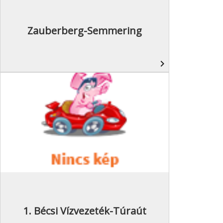
Zauberberg-Semmering
navigate_next
1. Bécsi Vízvezeték-Túraút