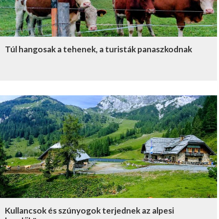
Túl hangosak a tehenek, a turisták panaszkodnak
Kullancsok és szúnyogok terjednek az alpesi