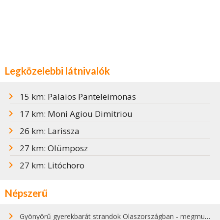
Legközelebbi látnivalók
15 km: Palaios Panteleimonas
17 km: Moni Agiou Dimitriou
26 km: Larissza
27 km: Olümposz
27 km: Litóchoro
Népszerű
Gyönyörű gyerekbarát strandok Olaszországban - megmutatjuk a 15 legjobbat