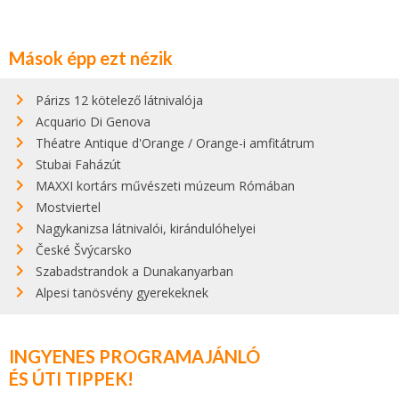
Mások épp ezt nézik
Párizs 12 kötelező látnivalója
Acquario Di Genova
Théatre Antique d'Orange / Orange-i amfitátrum
Stubai Faházút
MAXXI kortárs művészeti múzeum Rómában
Mostviertel
Nagykanizsa látnivalói, kirándulóhelyei
České Švýcarsko
Szabadstrandok a Dunakanyarban
Alpesi tanösvény gyerekeknek
INGYENES PROGRAMAJÁNLÓ
ÉS ÚTI TIPPEK!