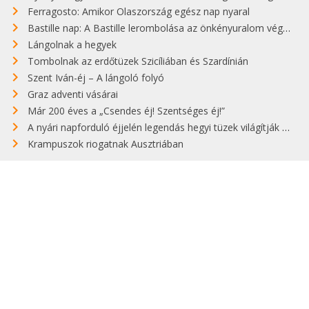
Ferragosto: Amikor Olaszország egész nap nyaral
Bastille nap: A Bastille lerombolása az önkényuralom végét jelentette
Lángolnak a hegyek
Tombolnak az erdőtüzek Szicíliában és Szardínián
Szent Iván-éj – A lángoló folyó
Graz adventi vásárai
Már 200 éves a „Csendes éj! Szentséges éj!”
A nyári napforduló éjjelén legendás hegyi tüzek világítják meg Zugspitzét
Krampuszok riogatnak Ausztriában