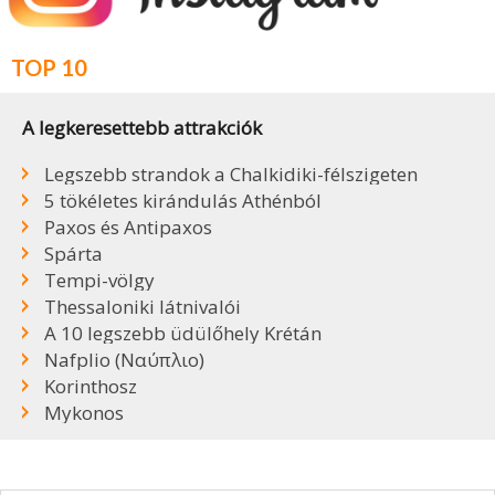
TOP 10
A legkeresettebb attrakciók
Legszebb strandok a Chalkidiki-félszigeten
5 tökéletes kirándulás Athénból
Paxos és Antipaxos
Spárta
Tempi-völgy
Thessaloniki látnivalói
A 10 legszebb üdülőhely Krétán
Nafplio (Ναύπλιο)
Korinthosz
Mykonos