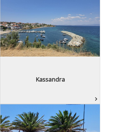
Kassandra
navigate_next