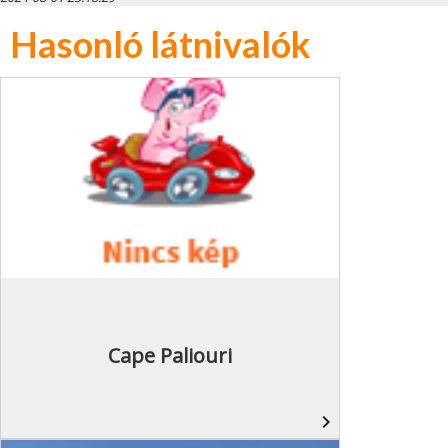
Hasonló látnivalók
Cape Paliouri
navigate_next