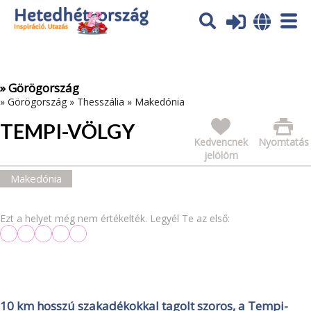
Az oldal sütiket (cookies) használ. További tájékoztatás itt:
Adatvédelmi tájékoztató
Ok
» Görögország
»
Görögország
»
Thesszália
»
Makedónia
TEMPI-VÖLGY
Kedvencnek
Nyomtatás
jelölöm
Makedónia
Ezt a helyet még nem értékelték. Legyél Te az első:
10 km hosszú szakadékokkal tagolt szoros, a Tempi-