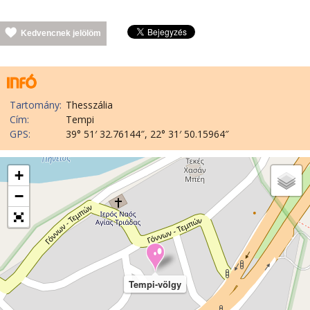
Kedvencnek jelölöm
Tartomány:
Thesszália
Cím:
Tempi
GPS:
39° 51′ 32.76144″, 22° 31′ 50.15964″
+
−
Tempi-völgy