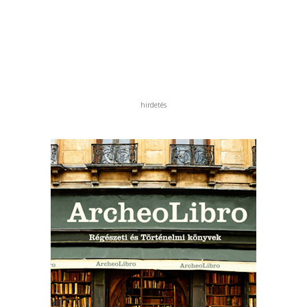
hirdetés