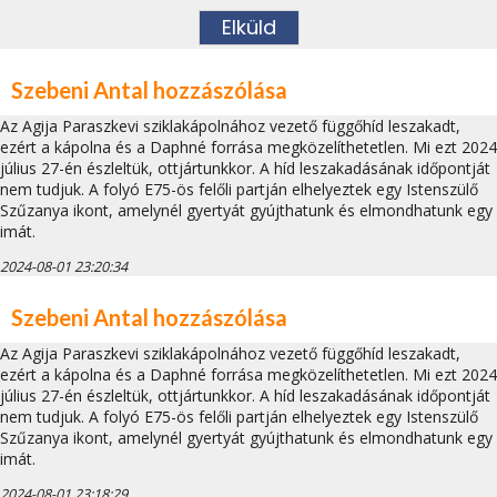
Szebeni Antal hozzászólása
Az Agija Paraszkevi sziklakápolnához vezető függőhíd leszakadt,
ezért a kápolna és a Daphné forrása megközelíthetetlen. Mi ezt 2024
július 27-én észleltük, ottjártunkkor. A híd leszakadásának időpontját
nem tudjuk. A folyó E75-ös felőli partján elhelyeztek egy Istenszülő
Szűzanya ikont, amelynél gyertyát gyújthatunk és elmondhatunk egy
imát.
2024-08-01 23:20:34
Szebeni Antal hozzászólása
Az Agija Paraszkevi sziklakápolnához vezető függőhíd leszakadt,
ezért a kápolna és a Daphné forrása megközelíthetetlen. Mi ezt 2024
július 27-én észleltük, ottjártunkkor. A híd leszakadásának időpontját
nem tudjuk. A folyó E75-ös felőli partján elhelyeztek egy Istenszülő
Szűzanya ikont, amelynél gyertyát gyújthatunk és elmondhatunk egy
imát.
2024-08-01 23:18:29