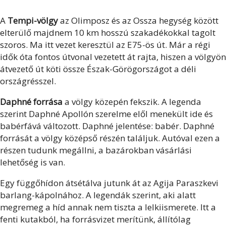
A
Tempi-völgy
az Olimposz és az Ossza hegység között
elterülő majdnem 10 km hosszú szakadékokkal tagolt
szoros. Ma itt vezet keresztül az E75-ös út. Már a régi
idők óta fontos útvonal vezetett át rajta, hiszen a völgyön
átvezető út köti össze Észak-Görögországot a déli
országrésszel.
Daphné forrása
a völgy közepén fekszik. A legenda
szerint Daphné Apollón szerelme elől menekült ide és
babérfává változott. Daphné jelentése: babér. Daphné
forrását a völgy középső részén találjuk. Autóval ezen a
részen tudunk megállni, a bazárokban vásárlási
lehetőség is van.
Egy függőhídon átsétálva jutunk át az Agija Paraszkevi
barlang-kápolnához. A legendák szerint, aki alatt
megremeg a híd annak nem tiszta a lelkiismerete. Itt a
fenti kutakból, ha forrásvizet merítünk, állítólag