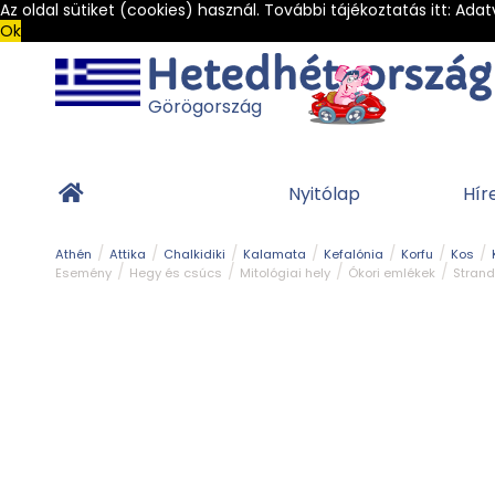
Az oldal sütiket (cookies) használ. További tájékoztatás itt:
Adat
Ok
Görögország
Nyitólap
Hír
Athén
Attika
Chalkidiki
Kalamata
Kefalónia
Korfu
Kos
Esemény
Hegy és csúcs
Mitológiai hely
Ókori emlékek
Strand