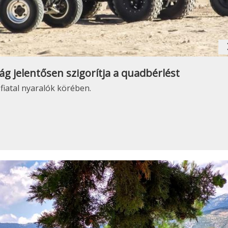
navig
g jelentősen szigorítja a quadbérlést
 fiatal nyaralók körében.