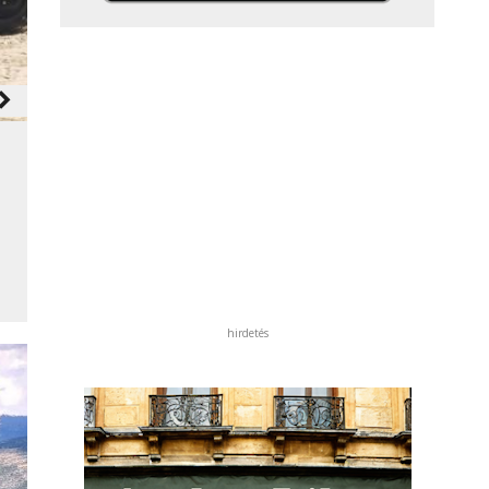
ate_next
hirdetés