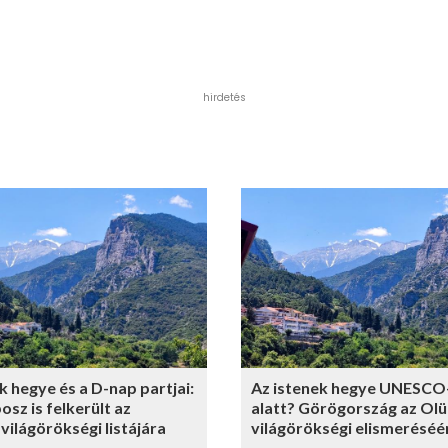
hirdetés
k hegye és a D-nap partjai:
Az istenek hegye UNESCO
sz is felkerült az
alatt? Görögország az Ol
ilágörökségi listájára
világörökségi elismeréséé