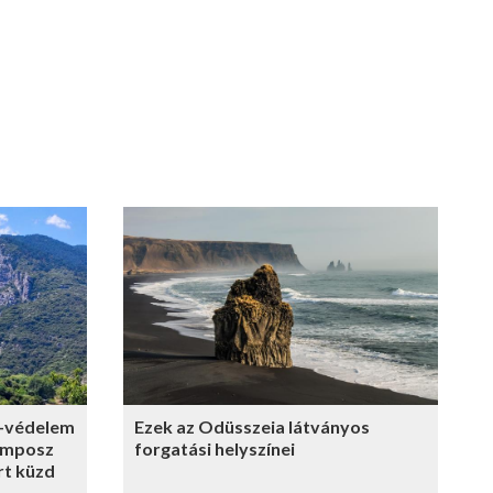
-védelem
Ezek az Odüsszeia látványos
ümposz
forgatási helyszínei
rt küzd