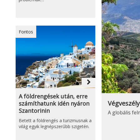
Fontos
navigate_next
A földrengések után, erre
Végveszél
számíthatunk idén nyáron
Szantorinin
A globális fel
Betett a földrengés a turizmusnak a
világ egyik legnépszerűbb szigetén.