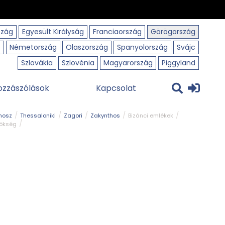
szág
Egyesült Királyság
Franciaország
Görögország
o
Németország
Olaszország
Spanyolország
Svájc
Szlovákia
Szlovénia
Magyarország
Piggyland
ozzászólások
Kapcsolat
hosz
Thessaloniki
Zagori
Zakynthos
Bizánci emlékek
rökség