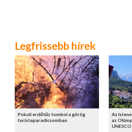
Legfrissebb hírek
Pokoli erdőtűz tombol a görög
Az istene
turistaparadicsomban
az Olümpo
UNESCO v