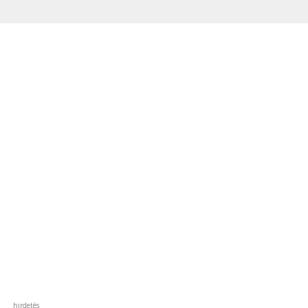
Didymoticho
hirdetés