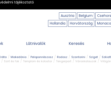
védelmi tájékoztató
Ausztria
Belgium
Csehor
Hollandia
Horvátország
Monac
ek
Látnivalók
Keresés
H
Kréta
Makedónia
Peloponnészosz
Rodosz
Szantorini
Sziget
Szkiat
Szirt és fok
Templom és kolostor
Tengerpart
Városkalauzok
Világö