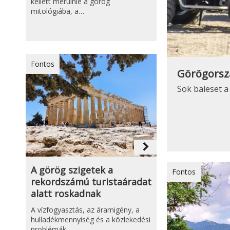
kellett merülnie a görög
mitológiába, a…
Fontos
Görögorszá
Sok baleset a
navigate_next
A görög szigetek a
Fontos
rekordszámú turistaáradat
alatt roskadnak
A vízfogyasztás, az áramigény, a
hulladékmennyiség és a közlekedési
problémák…