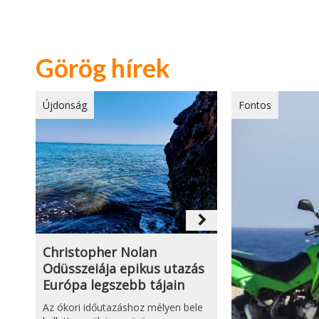
Görög hírek
Újdonság
Fontos
navigate_next
Christopher Nolan
Odüsszeiája epikus utazás
Európa legszebb tájain
Az ókori időutazáshoz mélyen bele