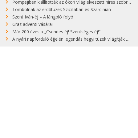
Pompejiben kiállították az ókori világ elveszett híres szobrának másolatát
Tombolnak az erdőtüzek Szicíliában és Szardínián
Szent Iván-éj – A lángoló folyó
Graz adventi vásárai
Már 200 éves a „Csendes éj! Szentséges éj!”
A nyári napforduló éjjelén legendás hegyi tüzek világítják meg Zugspitzét