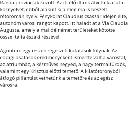
Raetia provinciák között. Az itt élő illírek átvették a latin
köznyelvet, ebből alakult ki a még ma is beszélt
rétoromán nyelv. Fénykorát Claudius császár idején élte,
autonóm városi rangot kapott. Itt haladt át a Via Claudia
Augusta, amely a mai délnémet területeket kötötte
össze Itália északi részével.
Aguntum egy részén régészeti kutatások folynak. Az
eddigi ásatások eredményeként ismertté vált a városfal,
az átriumház, a kézműves negyed, a nagy termálfürdők,
valamint egy Krisztus előtti temető. A kilátótoronyból
átfogó pillantást vethetünk a temetőre és az egész
városra.