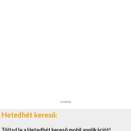
hirdetés
Hetedhét kereső:
Töltsd le a Hetedhét kereső mobil applikációt!