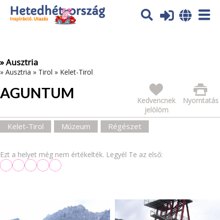
Az oldal sütiket (cookies) használ. További tájékoztatás itt:
Adatvédelmi tájékoztató
Ok
» Ausztria
»
Ausztria
»
Tirol
»
Kelet-Tirol
AGUNTUM
Kedvencnek
Nyomtatás
jelölöm
Kelet-Tirol
Múzeum
Régészet
Ezt a helyet még nem értékelték. Legyél Te az első: