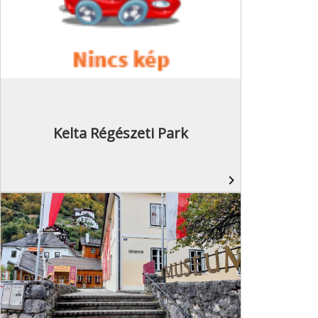
Kelta Régészeti Park
navigate_next