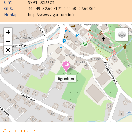
Cím:
9991 Dölsach
GPS:
46° 49′ 32.60712″, 12° 50′ 27.6036″
Honlap:
http://www.aguntum.info
+
−
Aguntum