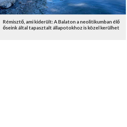
Rémisztő, ami kiderült: A Balaton a neolitikumban élő
őseink által tapasztalt állapotokhoz is közel kerülhet