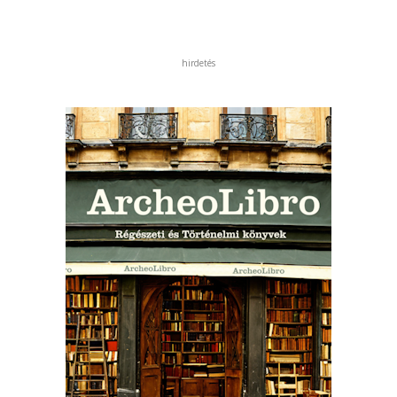
hirdetés