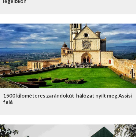
legelőkön
1500 kilométeres zarándokút-hálózat nyílt meg Assisi
felé