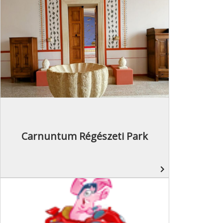
Carnuntum Régészeti Park
navigate_next