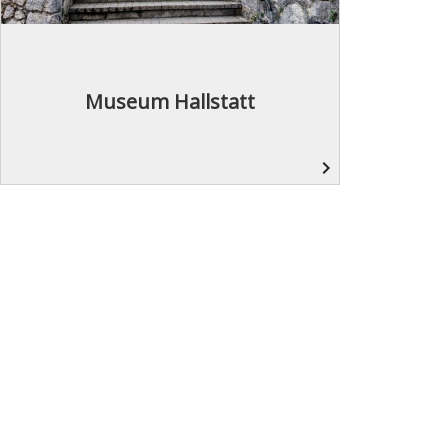
Museum Hallstatt
navigate_next