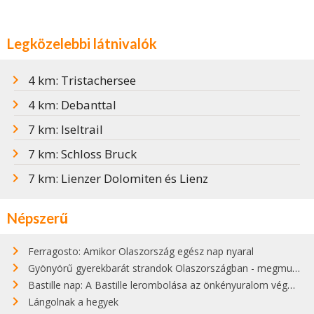
Legközelebbi látnivalók
4 km: Tristachersee
4 km: Debanttal
7 km: Iseltrail
7 km: Schloss Bruck
7 km: Lienzer Dolomiten és Lienz
Népszerű
Ferragosto: Amikor Olaszország egész nap nyaral
Gyönyörű gyerekbarát strandok Olaszországban - megmutatjuk a 15 legjobbat
Bastille nap: A Bastille lerombolása az önkényuralom végét jelentette
Lángolnak a hegyek