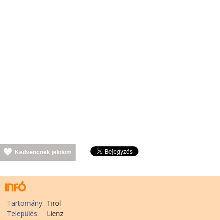
Kedvencnek jelölöm
Tartomány:
Tirol
Település:
Lienz